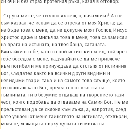
си очи и без страх протегнал ръка, казал в отговор:
- Струва ми се, че ти явно лъжеш, о, началнико! Аз не
съм казвал, че искам да се отрека от моя Христа; да
не бъде това с мене, да не допусне моят Господ Иисус
Христос даже и мисъл за това в мене; това са замисли
на врага на истината, на твоя баща, сатаната.
Влизайки в тебе, като в свой истински съсъд, той чрез
тебе беседва с мене, надявайки се да ме привлече
към погибел и ме принуждава да отстъпя от истинния
Бог, Създател както на всички други видими и
невидими твари, така и на самото това слънце, което
ти почиташ като Бог, прелъстен от властта на
тъмнината, ти в безумие отдаваш на творението тази
чест, която подобава да отдаваме на Самия Бог. Не ме
прелъстявай да се склоня към лъжа, а, напротив, след
като узнаеш от мене тайнството на истината, отхвърли,
моля те, лежащата върху душата ти мъгла на