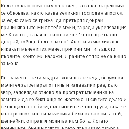
Колкото външният ни човек тлее, толкова вътрешният
се обновява, както казва великият Господен апостол.
За едно само се грижа: да претърпя докрай
причиняваните ми от тебе мъки, заради укрепяващия
ме Христос, казал в Евангелието: “който претърпи
докрай, той ще бъде спасен”. Ако си измислил още
някакви мъчения за мене, причини ми ги: защото
първите, които ми наложи, и раните от тях не са нищо
за мене.
Посрамен от тези мъдри слова на светеца, безумният
мъчител затреперал от гняв и издавайки рев, като
звяр, заповядал отново да прострат мъченика на
земята и да го бият още по-жестоко, и слугите дълго и
безпощадно го били, сменяйки се едни други, така че
и вътрешностите на мъченика били изранени; а той,
шепнейки, отправял молитва към Бога. Когато
войниците, биещи тялото, което покривало твърда