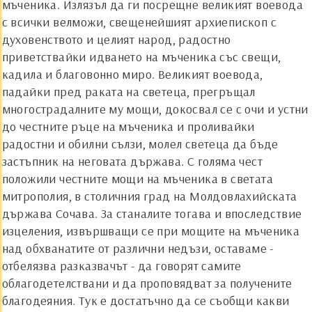
мъченика. Излязъл да ги посрещне великият воевода
с всички велможи, свещенейшият архиепископ с
духовенството и целият народ, радостно
приветствайки идването на мъченика със свещи,
кадила и благовонно миро. Великият воевода,
падайки пред раката на светеца, прегръщал
многострадалните му мощи, докосвал се с очи и устни
до честните ръце на мъченика и проливайки
радостни и обилни сълзи, молел светеца да бъде
застъпник на неговата държава. С голяма чест
положили честните мощи на мъченика в светата
митрополия, в столичния град на Молдовлахийската
държава Сочава. За станалите тогава и впоследствие
изцеления, извършващи се при мощите на мъченика
над обхванатите от различни недъзи, оставаме -
отбелязва разказвачът - да говорят самите
облагодетелствани и да проповядват за получените
благодеяния. Тук е достатъчно да се съобщи какви