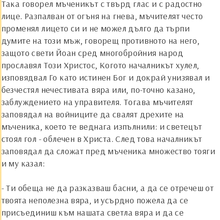
Така говорел мъченикът с твърд глас и с радостно
лице. Разпалван от огъня на гнева, мъчителят често
променял лицето си и не можел дълго да търпи
думите на този мъж, говорещ противното на него,
защото свети
Й
оан сред многобройния народ
прославял Този Христос, Когото началникът хулел,
изповядвал Го като истинен Бог и докрай унизявал и
безчестял нечестивата вяра или, по-точно казано,
заблуждението на управителя. Тогава мъчителят
заповядал на войниците да свалят дрехите на
мъченика, което те веднага изпълнили: и светецът
стоял гол - облечен в Христа. След това началникът
заповядал да сложат пред мъченика множество тояги
и му казал:
- Ти обеща не да разказваш басни, а да се отречеш от
твоята неполезна вяра, и усърдно пожела да се
присъединиш към нашата светла вяра и да се