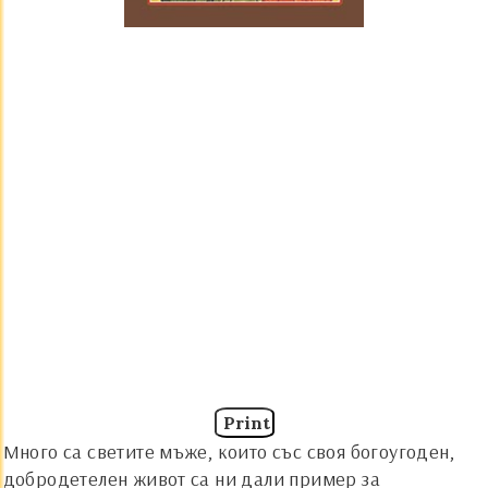
Print
Много са светите мъже, които със своя богоугоден,
добродетелен живот са ни дали пример за