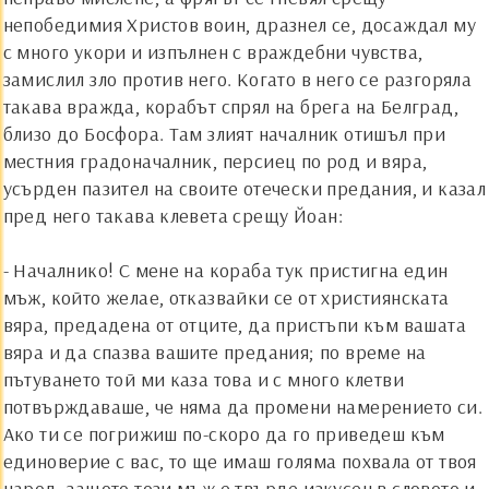
непобедимия Христов воин, дразнел се, досаждал му
с много укори и изпълнен с враждебни чувства,
замислил зло против него. Когато в него се разгоряла
такава вражда, корабът спрял на брега на Белград,
близо до Босфора. Там злият началник отишъл при
местния градоначалник, персиец по род и вяра,
усърден пазител на своите отечески предания, и казал
пред него такава клевета срещу
Й
оан:
- Началнико! С мене на кораба тук пристигна един
мъж, който желае, отказвайки се от християнската
вяра, предадена от отците, да пристъпи към вашата
вяра и да спазва вашите предания; по време на
пътуването той ми каза това и с много клетви
потвърждаваше, че няма да промени намерението си.
Ако ти се погрижиш по-скоро да го приведеш към
единоверие с вас, то ще имаш голяма похвала от твоя
народ, защото този мъж е твърде изкусен в словото и