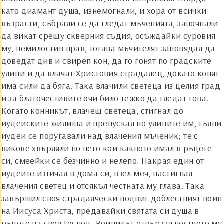
като диамант душа, изнемогнали, и хора от всички
възрасти, събрали се да гледат мъченията, започнали
да викат срещу скверния съдия, осъждайки суровия
му, немилостив нрав, тогава мъчителят заповядал да
доведат див и свиреп кон, да го гонят по градските
улици и да влачат Христовия страдалец, докато конят
има сили да бяга. Така влачили светеца из целия град
и за благочестивите очи било тежко да гледат това.
Когато конникът, влачещ светеца, стигнал до
иудейските жилища и препускал по улиците им, тълпи
иудеи се поругавали над влачения мъченик; те с
викове хвърляли по него кой каквото имал в ръцете
си, смеейки се безчинно и нелепо. Накрая един от
иудеите изтичал в дома си, взел меч, настигнал
влачения светец и отсякъл честната му глава. Така
завършил своя страдалчески подвиг доблестният воин
на Иисуса Христа, предавайки святата си душа в
ръцете на своя Господ. Войникът отвързал честното му