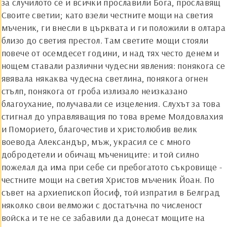
за случилото се и всички прославили Бога, прославящ
Своите светии; като взели честните мощи на светия
мъченик, ги внесли в църквата и ги положили в олтара
близо до светия престол. Там светите мощи стояли
повече от осемдесет години, и над тях често денем и
нощем ставали различни чудесни явления: понякога се
явявала някаква чудесна светлина, понякога огнен
стълп, понякога от гроба излизало неизказано
благоухание, получавали се изцеления. Слухът за това
стигнал до управляващия по това време Молдовлахия
и Поморието, благочестив и христолюбив велик
воевода Александър, мъж, украсил се с много
добродетели и обичащ мъчениците: и той силно
пожелал да има при себе си пребогатото съкровище -
честните мощи на светия Христов мъченик
Й
оан. По
съвет на архиепископ
Й
осиф, той изпратил в Белград
няколко свои велможи с достатъчна по численост
войска и те не се забавили да донесат мощите на