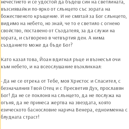
нечестието и се удостой да бъдеш син на светлината,
възсиявайки по-ярко от слънцето със зората на
божественото кръщение. И не смятай за Бог слънцето,
видимо на небето, но знай, че то е светило с огнено
свойство, поставено от Създателя, за да служи на
хората, и сътворено в четвъртия ден. А нима
създанието може да бъде Бог?
Като казал това,
Й
оан вдигнал ръце и възнесъл очи
към небето, и на всеослушание възкликнал:
- Да не се отрека от Тебе, моя Христос и Спасител, с
безначалния Твой Отец и с Пресветия Дух, прославян
Бог! Да не се поклоня на слънцето, да не послужа на
огъня, да не принеса жертва на звездата, която
езическото баснословие нарича Венера, едноименна с
блудната страст!