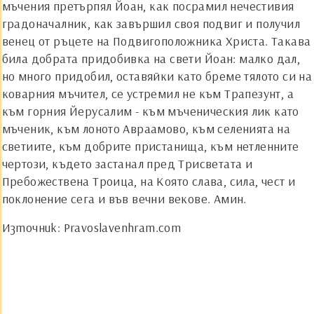
мъчения претърпял
Й
оан, как посрамил нечестивия
градоначалник, как завършил своя подвиг и получил
венец от ръцете на Подвигоположника Христа. Такава
била добрата придобивка на свети
Й
оан: малко дал,
но много придобил, оставяйки като бреме тялото си на
коварния мъчител, се устремил не към Трапезунт, а
към горния
Й
ерусалим - към мъченическия лик като
мъченик, към лоното Авраамово, към селенията на
светиите, към добрите пристанища, към нетленните
чертози, където застанал пред Трисветата и
Пребожествена Троица, на Която слава, сила, чест и
поклонение сега и във вечни векове. Амин.
Източник:
Pravoslavenhram.com