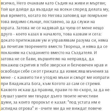
всичко, Него очаквам като Съдия на живи и мъртви;
Той ще дойде да въздаде на всеки според делата му,
във времето, когато по Негова заповед ще помръкне
това видимо слънце, поставено, за да служи на
хората. Затова не се надявай да чуеш от мене нещо
друго - което казах в началото, това казвам и сега:
докато притежавам ум и управлявам разума си, няма
да почитам творението вместо Твореца, и няма да се
покланям на създанието вместо на Създателя. И
затова не се бави, вършителю на неправда, да
покажеш скрития в тебе зверски и безчовечен нрав и
освободи себе си от грижата да измисляш мъчения за
мене - с каквито ти е угодно мъки и смърт ме изпрати
при Владиката Бога, към Когото аз сам се стремя.
Каквото искаш да правиш, прави го по-скоро, за да не
слушат ушите ми твърде дълго твоите нечестиви
думи, за които пророкът е казал: “под устата им е
аспидна отрова” и - очите ми да не виждат повече