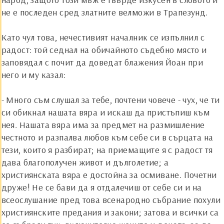
не е последен сред златните велможи в Трапезунд.
Като чул това, нечестивият началник се изпълнил с
радост: той седнал на обичайното съдебно място и
заповядал с почит да доведат блажения
Й
оан при
него и му казал:
- Много съм слушал за тебе, почтени човече - чух, че ти
си обикнал нашата вяра и искаш да пристъпиш към
нея. Нашата вяра има за предмет на размишление
честното и разпалва любов към себе си в сърцата на
тези, които я разбират; на приемащите я с радост тя
дава благополучен живот и дълголетие; а
християнската вяра е достойна за осмиване. Почетни
друже! Не се бави да я отдалечиш от себе си и на
всеослушание пред това всенародно събрание похули
християнските предания и закони; затова и всички са