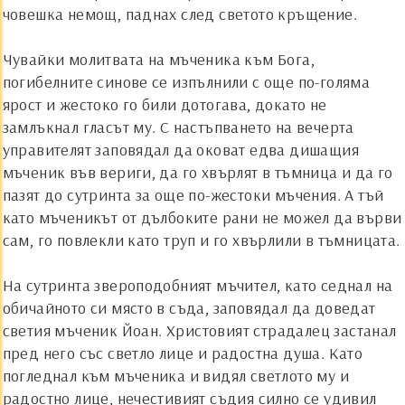
човешка немощ, паднах след светото кръщение.
Чувайки молитвата на мъченика към Бога,
погибелните синове се изпълнили с още по-голяма
ярост и жестоко го били дотогава, докато не
замлъкнал гласът му. С настъпването на вечерта
управителят заповядал да оковат едва дишащия
мъченик във вериги, да го хвърлят в тъмница и да го
пазят до сутринта за още по-жестоки мъчения. А тъй
като мъченикът от дълбоките рани не можел да върви
сам, го повлекли като труп и го хвърлили в тъмницата.
На сутринта звероподобният мъчител, като седнал на
обичайното си място в съда, заповядал да доведат
светия мъченик
Й
оан. Христовият страдалец застанал
пред него със светло лице и радостна душа. Като
погледнал към мъченика и видял светлото му и
радостно лице, нечестивият съдия силно се удивил