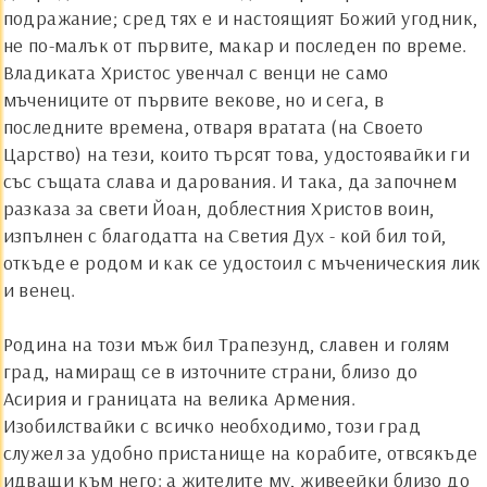
подражание; сред тях е и настоящият Божий угодник,
не по-малък от първите, макар и последен по време.
Владиката Христос увенчал с венци не само
мъчениците от първите векове, но и сега, в
последните времена, отваря вратата (на Своето
Царство) на тези, които търсят това, удостоявайки ги
със същата слава и дарования. И така, да започнем
разказа за свети
Й
оан, доблестния Христов воин,
изпълнен с благодатта на Светия Дух - кой бил той,
откъде е родом и как се удостоил с мъченическия лик
и венец.
Родина на този мъж бил Трапезунд, славен и голям
град, намиращ се в източните страни, близо до
Асирия и границата на велика Армения.
Изобилствайки с всичко необходимо, този град
служел за удобно пристанище на корабите, отвсякъде
идващи към него: а жителите му, живеейки близо до