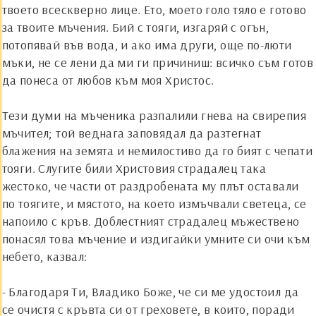
твоето всескверно лице. Ето, моето голо тяло е готово
за твоите мъчения. Бий с тояги, изгаряй с огън,
потопявай във вода, и ако има други, още по-люти
мъки, не се лени да ми ги причиниш: всичко съм готов
да понеса от любов към моя Христос.
Тези думи на мъченика разпалили гнева на свирепия
мъчител; той веднага заповядал да разтегнат
блажения на земята и немилостиво да го бият с чепати
тояги. Слугите били Христовия страдалец така
жестоко, че части от раздробената му плът оставали
по тоягите, и мястото, на което измъчвали светеца, се
напоило с кръв. Доблестният страдалец мъжествено
понасял това мъчение и издигайки умните си очи към
небето, казвал:
- Благодаря Ти, Владико Боже, че си ме удостоил да
се очистя с кръвта си от греховете, в които, поради