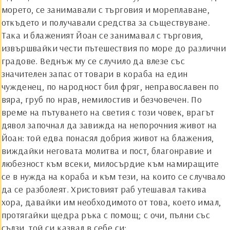
морето, се занимавали с търговия и мореплаване,
откъдето и получавали средства за съществуване.
Така и блаженият Йоан се занимавал с търговия,
извършвайки чести пътешествия по море до различни
градове. Веднъж му се случило да влезе със
значителен запас от товари в кораба на един
чужденец, по народност бил фряг, неправославен по
вяра, груб по нрав, немилостив и безчовечен. По
време на пътуването на светия с този човек, врагът
дявол започнал да завижда на непорочния живот на
Й
оан: той едва понасял добрия живот на блажения,
виждайки неговата молитва и пост, благонравие и
любезност към всеки, милосърдие към намиращите
се в нужда на кораба и към тези, на които се случвало
да се разболеят. Христовият раб утешавал такива
хора, давайки им необходимото от това, което имал,
протягайки щедра ръка с помощ; с очи, пълни със
сълзи, той си казвал в себе си: