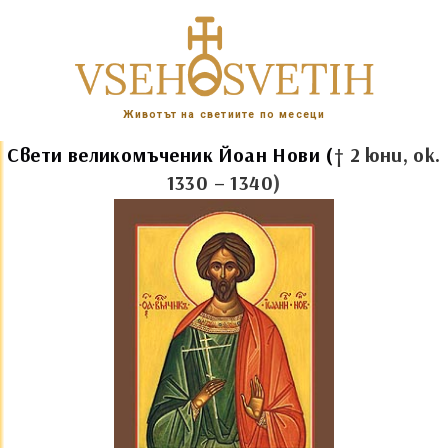
Животът на светиите по месеци
Св
ети великомъченик
Й
оан Нови
(
†
2 юни, ок.
1330 – 1340
)