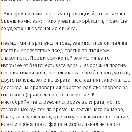
- Ако проявиш милост към страдащия брат, и сам ще
бъдеш помилван; и ако утешиш скърбящия, и сам ще
се удостоиш с утешение от Бога.
Невидимият враг видял това, завидял и се опитал да
постави препятствие пред светия по пътя към
спасението. Преди всичко той замислил да го
изтръгне от благочестивата вяра и въоръжил против
него видимия враг, началника на кораба, поддържащ
друго изповядване на вярата; последният започнал да
досажда на правоверния Христов раб със спорове за
източното (православно) благочестие. В
многобройните словесни спорове за вярата, които
ставали между тях по време на пътуването по море,
Й
оан, като човек мъдър и изкусен в книжното знание,
винаги побеждавал фряга и изобличавал неговото
неправо мислене; а фрягът се гневял срещу