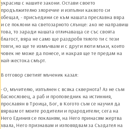
украсиш с нашите закони. Остави своето
продължително злоречие и изпълни каквото си
обещал, - присъедини се към нашата преславна вяра
и се поклони на светозарното слънце: ако не направиш
това, то заради нашата отличаваща се със своята
благост, вяра не само ще раздробя тялото ти с тези
тояги, но ще те измъчвам и с други люти мъки, които
човек не може да понесе, и накрая ще те предам на
най-жестока смърт.
В отговор светият мъченик казал:
- О, мъчителю, изпълнен с всяка сквернота! Аз не съм
баснословец, а раб и проповедник на истинния,
прославян в Троица, Бог, в Когото съм се научил да
вярвам от моите родители и прародители; сега на
Него Единия се покланям, на Него принасям жертва
хвала, Него признавам и изповядвам за Създател на