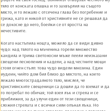
тяло от конската опашка и го захвърлил на същото
място, и то лежало с отсечена глава без погребение и
грижа, като и никой от християните не се решавал да
се докосне до него, боейки се от яростта на
нечестивите.
Когато настъпила нощта, можело да се види дивно
чудо: над тялото на мъченика горели множество
кандила и трима светоносни мъже пеели неизказани
свещени песнопения и кадели, а над честните мощи
стоял огнен стълп: това чудо видели мнозина. Един
иудеин, чийто дом бил близо до мястото, на което
лежало многострадалното тяло, мислел, че
християнските свещеници са дошли да го вземат и да
го погребат по обичая; той взел лък и стрела и се
приближил, за да улучи един от тези свещеници,
сложил стрелата и с всички сили опънал лъка. Но