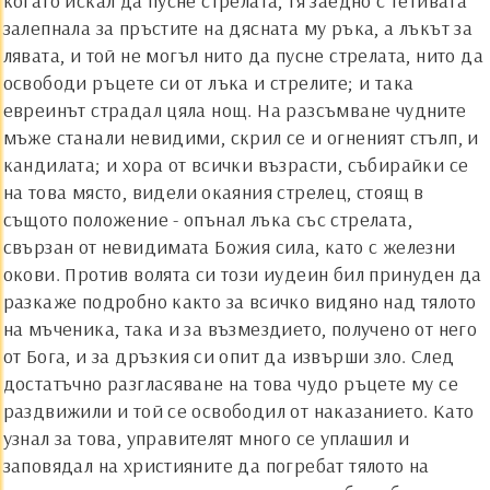
когато искал да пусне стрелата, тя заедно с тетивата
залепнала за пръстите на дясната му ръка, а лъкът за
лявата, и той не могъл нито да пусне стрелата, нито да
освободи ръцете си от лъка и стрелите; и така
евреинът страдал цяла нощ. На разсъмване чудните
мъже станали невидими, скрил се и огненият стълп, и
кандилата; и хора от всички възрасти, събирайки се
на това място, видели окаяния стрелец, стоящ в
същото положение - опънал лъка със стрелата,
свързан от невидимата Божия сила, като с железни
окови. Против волята си този иудеин бил принуден да
разкаже подробно както за всичко видяно над тялото
на мъченика, така и за възмездието, получено от него
от Бога, и за дръзкия си опит да извърши зло. След
достатъчно разгласяване на това чудо ръцете му се
раздвижили и той се освободил от наказанието. Като
узнал за това, управителят много се уплашил и
заповядал на християните да погребат тялото на