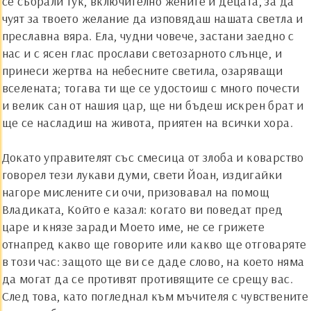
се събрали тук, включително жените и децата, за да
чуят за твоето желание да изповядаш нашата светла и
преславна вяра. Ела, чудни човече, застани заедно с
нас и с ясен глас прослави светозарното слънце, и
принеси жертва на небесните светила, озаряващи
вселената; тогава ти ще се удостоиш с много почести
и велик сан от нашия цар, ще ни бъдеш искрен брат и
ще се насладиш на живота, приятен на всички хора.
Докато управителят със смесица от злоба и коварство
говорел тези лукави думи, свети
Й
оан, издигайки
нагоре мислените си очи, призовавал на помощ
Владиката, Който е казал: когато ви поведат пред
царе и князе заради Моето име, не се грижете
отнапред какво ще говорите или какво ще отговаряте
в този час: защото ще ви се даде слово, на което няма
да могат да се противят противящите се срещу вас.
След това, като погледнал към мъчителя с чувствените