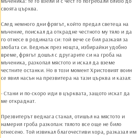
мъченика: те го взели и с чест го погребали близо до
своята църква.
След немного дни фрягът, който предал светеца на
мъчение, поискал да открадне честното му тяло и да
го отнесе в родината си: той вече се бил разкаял за
злобата си. Веднъж през нощта, избирайки удобно
време, фрягът дошъл с другарите си на гроба на
мъченика, разкопал мястото и искал да вземе
честните останки. Но в този момент Христовият воин
се явил насън на презвитера на тази църква и казал:
- Стани и по-скоро иди в църквата, защото искат да
ме откраднат.
Презвитерът веднага станал, отишъл на мястото и
намерил гроба разкопан: тялото все още не било
отнесено. Той извикал благочестиви хора, разказал им