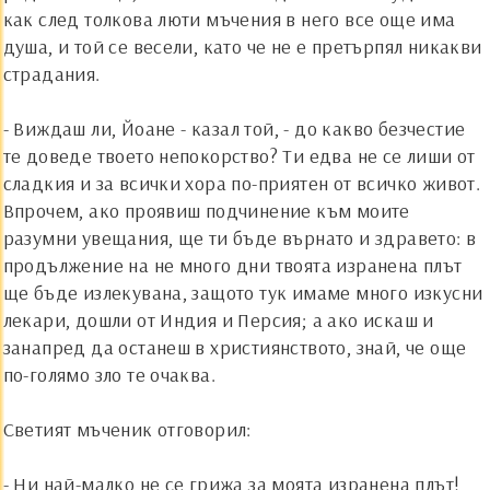
как след толкова люти мъчения в него все още има
душа, и той се весели, като че не е претърпял никакви
страдания.
- Виждаш ли,
Й
оане - казал той, - до какво безчестие
те доведе твоето непокорство? Ти едва не се лиши от
сладкия и за всички хора по-приятен от всичко живот.
Впрочем, ако проявиш подчинение към моите
разумни увещания, ще ти бъде върнато и здравето: в
продължение на не много дни твоята изранена плът
ще бъде излекувана, защото тук имаме много изкусни
лекари, дошли от Индия и Персия; а ако искаш и
занапред да останеш в християнството, знай, че още
по-голямо зло те очаква.
Светият мъченик отговорил:
- Ни най-малко не се грижа за моята изранена плът!