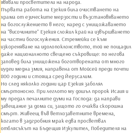
явявали просветители на народа.
Първата работа на Езекия била очистването на
храма от езическите мерзости и възстановяването
на богослужението в него; наред с унищожаването
на "височините" Езекия сложил край на извършването
на частни богослужения. Стремейки се към
изкореняване на идолопоклонството, той не пощадил
даже националното свещено съкровище: по негова
заповед била унищожена боготворената от много
иудеи медна змия, направена от Мойсей преди почти
800 години и стояща сред Йерусалим.
Но след няколко години цар Езекия заболял
смъртоносно. При леглото му дошъл пророк Исаия и
му предал печалните думи на Господа: да направи
завещание за дома си, защото го очаква скорошна
смърт. Живеещ във ветхозаветните времена,
когато в задгробния мрак едва просветвал
отблясъкът на Бъдещия Изкупител, Победителя на