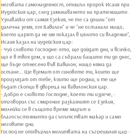
неговата самонадеяност, отишъл пророк Исаия при
Иудейския цар, след заминаването на пратениците.
Узнавайки от самия Езекия, че те са дошли "от
далечна земя, от Вавилон" и че "не останало нищо,
което царят да не им показал в цялото си владение",
Исаия казал на иудейския цар:
- Чуй словото Господне: ето, ще дойдат дни, и всичко,
що е в твоя дом, и що са събрали бащите ти до днес,
ще бъде отнесено във Вавилон; нищо няма да
остане... Ще вземат от синовете ти, които ще
произлязат от тебе, които ще родиш, и те ще
бъдат скопци в двореца на вавилонския цар.
- Добро е словото Господне, което ти изрече, -
отговорил със смирение разкаялият се Езекия,
молейки се в същото време мирът и
благосъстоянието да съпътстват макар и само
неговите дни.
Господ не отхвърлил молитвата на съгрешилия цар -