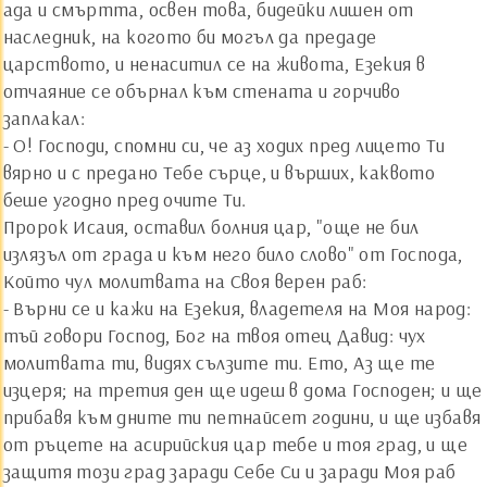
ада и смъртта, освен това, бидейки лишен от
наследник, на когото би могъл да предаде
царството, и ненаситил се на живота, Езекия в
отчаяние се обърнал към стената и горчиво
заплакал:
- О! Господи, спомни си, че аз ходих пред лицето Ти
вярно и с предано Тебе сърце, и върших, каквото
беше угодно пред очите Ти.
Пророк Исаия, оставил болния цар, "още не бил
излязъл от града и към него било слово" от Господа,
Който чул молитвата на Своя верен раб:
- Върни се и кажи на Езекия, владетеля на Моя народ:
тъй говори Господ, Бог на твоя отец Давид: чух
молитвата ти, видях сълзите ти. Ето, Аз ще те
изцеря; на третия ден ще идеш в дома Господен; и ще
прибавя към дните ти петнайсет години, и ще избавя
от ръцете на асирийския цар тебе и тоя град, и ще
защитя този град заради Себе Си и заради Моя раб