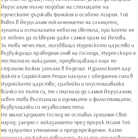
Йерусалим пълно подобие на столиците на
езическите държави Финикия и особено Асирия. Той
въвел в Йерусалим поклонението на слънцето,
луната и останалите небесни светила, при което не
се побоял да оскверни даже самия храм на Йехова.
За това нечестие, погубващо Иудейското царство и
възбуждащо праведния гняв на Господа, Иудея скоро я
постигнало наказание, предвещаващо още по-
страшни Божии заплахи в бъдеще. Израилският цар
Факей и Сирийският Рецин нахлули с обединени сили в
Иудейското царство; грабейки и опустошавайки
всичко по пътя си, те стигнали до самия Йерусалим;
освен това въстанали и едомците и филистимците,
възвръщайки си независимостта.
Но милосърдният Господ не оставил грешния Свой
народ: заедно с наказанието чрез пророк Исаия Той
му изпратил утешение и предупреждение. Като
срещнал, по Божие повеление, Ахаз при горния водоем,