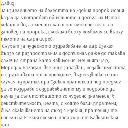
Давид.
За изцелението на болестта на Езекия пророк Исаия
казал да употребят обичайното и досега на Изток
лекарство, а именно пласт от смокини: него, по
заповед на пророка, сложили върху появилия се върху
тялото на царя цирей.
Слухът за чудесното оздравяване на цар Езекия
бързо се разпространил и достигнал даже до такава
далечна страна като Вавилония. Нейният цар,
Меродах Баладан, все още запазващ независимостта
на държавата от асирийците, възползвайки се от
случая, изпратил при Езекия пратеници под предлог
да го поздрави с оздравяването му и подробно да
научи за съпътстващото го чудесно знамение; в
действителност, целта, с която били изпратени,
била сключването на съюз с Езекия; пратениците
носели на Езекия писмо и подаръци от Вавилонския
цар.