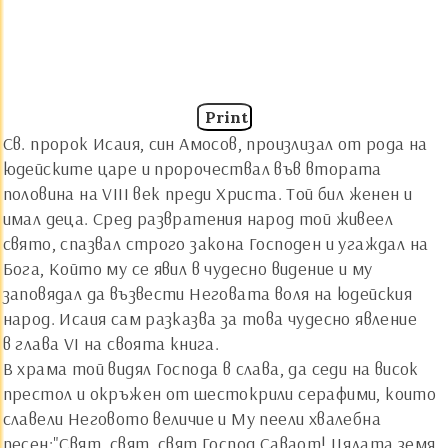
Print
Св. пророк Исаия, син Амосов, произлизал от рода на
юдейските царе и пророчествал във втората
половина на VІІІ век преди Христа. Той бил женен и
имал деца. Сред развратения народ той живеел
свято, спазвал строго закона Господен и угаждал на
Бога, Който му се явил в чудесно видение и му
заповядал да възвести Неговата воля на юдейския
народ. Исаия сам разказва за това чудесно явление
в глава VІ на своята книга.
В храма той видял Господа в слава, да седи на висок
престол и окръжен от шестокрили серафими, които
славели Неговото величие и Му пеели хвалебна
песен:"Свят, свят, свят Господ Саваот! Цялата земя