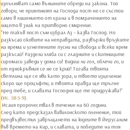
изпълняват само външните обреди на закона. Той
говори, че приятният на Господа пост не се състои
само в лишението от храна и в помрачението на
лицето в знак на притворно смирение.
"Не такъв пост съм избрал Аз – казва Господ. Но
разкъсай оковите на неправдата, развържи връзките
на ярема и угнетените пусни на свобода и всеки ярем
разкъсай! Раздели хляба си с гладните и скитниците
сиромаси заведи у дома си! Видиш ли гол, облечи го, и
от еднокръвния се не се крий! Тогава твоята
светлина ще се яви като зора, и твоето изцеление
скоро ще процъфти, и твоята правда ще тръгне
пред тебе, и славата Господня ще те придружава!"
(
Ис. 58:5-9
).
Исаия пророчествал в течение на 60 години.
След като предсказал вавилонското пленение, той
предвъзвестил завръщането на юдеите в Йерусалим
във времето на Кир, и славата, и победите на тоя