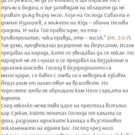
тръни и бодили, и ще заповядам на облаците да не
изливат дъжд върху него. Лозе на Господа Саваота е
домът Израилев, а мъжете на Юда – обична Негова
градина. И чака Той правосъдие, но ето –
кръвопролитие; чака правда, ето – писък." (
Ис. 5:3-7
).
Тия думи, предвещащи разорение на Йерусалим, Исаия
предавал на народа, като го увещавал да се покае. Но
народът не го слушал и се предавал на беззаконие и
идолопоклонство. Господ в безпределното си
милосърдие, се бавел с гнева си и неведнъж избавял
Йерусалим от нашествие на враговете. Но
чудесните личби не обръщали към Него сърцата на
юдеите.
След няколко нечистиви царе на престола встъпил
цар Езекия, който почитал Господа от цялата си
душа, разрушил идолските капища и възстановил
поклонението на единия Бог. Господ чрез него