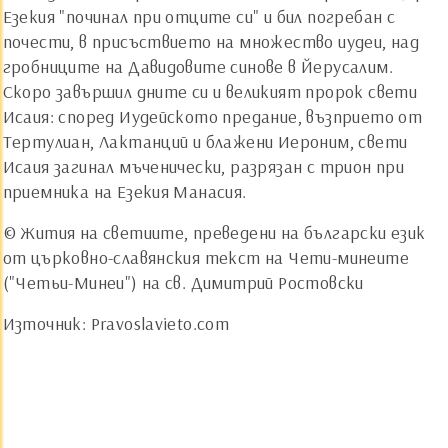
Езекия "починал при отците си" и бил погребан с
почести, в присъствието на множество иудеи, над
гробниците на Давидовите синове в Йерусалим.
Скоро завършил дните си и великият пророк свети
Исаия: според Иудейското предание, възприето от
Тертулиан, Лактанций и блажени Иероним, свети
Исаия загинал мъченически, разрязан с трион при
приемника на Езекия Манасия.
© Жития на светиите, преведени на български език
от църковно-славянския текст на Чети-минеите
("Четьи-Минеи") на св. Димитрий Ростовски
Източник: Pravoslavieto.com