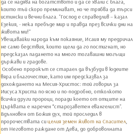
да се надява на богатството и да се хвали с блага,
които тъй скоро преминават, но че трябва да търси
истински и вечни блага. "Господ е справедлив – казал
Езекия, - нека пребъде мир и правда през всички дни на
живота ми!"
Увещавайки народа към покаяние, Исаия му предричал
не само бедствия, които щели да го постигнат, но
предсказал падането на много тогавашни могъщи
държави и градове.
Особено пророкът се стараел да възбуди в юдеите
вяра и благочестие, като им предсказвал за
дохождането на Месия-Христос: той говорил за
Иисуса Христа по-ясно и по-подробно, отколкото
всички други пророци, поради което от отците на
Църквата е наречен “старозаветен евангелист".
Вдъхновен от Божия дух, той проследил в
пророчествата си
целия земен живот на Спасител
,
от Неговото раждане от Дева, до доброволната