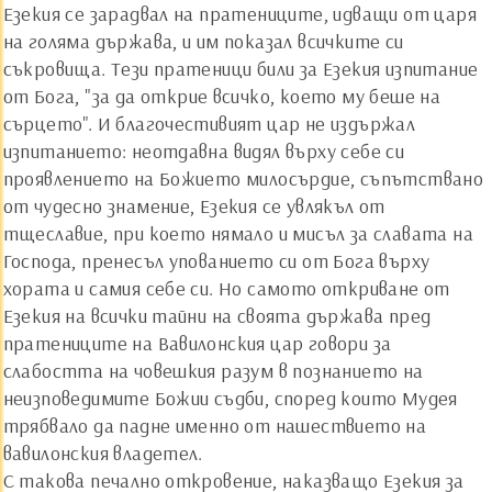
Езекия се зарадвал на пратениците, идващи от царя
на голяма държава, и им показал всичките си
съкровища. Тези пратеници били за Езекия изпитание
от Бога, "за да открие всичко, което му беше на
сърцето". И благочестивият цар не издържал
изпитанието: неотдавна видял върху себе си
проявлението на Божието милосърдие, съпътствано
от чудесно знамение, Езекия се увлякъл от
тщеславие, при което нямало и мисъл за славата на
Господа, пренесъл упованието си от Бога върху
хората и самия себе си. Но самото откриване от
Езекия на всички тайни на своята държава пред
пратениците на Вавилонския цар говори за
слабостта на човешкия разум в познанието на
неизповедимите Божии съдби, според които Мудея
трябвало да падне именно от нашествието на
вавилонския владетел.
С такова печално откровение, наказващо Езекия за