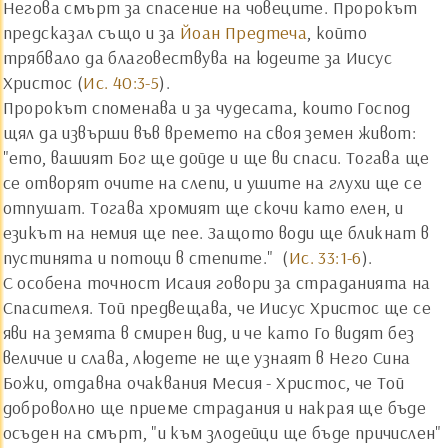
Негова смърт за спасение на човеците. Пророкът
предсказал също и за
Йоан Предтеча
, който
трябвало да благовествува на юдеите за Иисус
Христос (
Ис. 40:3-5
).
Пророкът споменава и за чудесата, които Господ
щял да извърши във времето на своя земен живот:
"ето, вашият Бог ще дойде и ще ви спаси. Тогава ще
се отворят очите на слепи, и ушите на глухи ще се
отпушат. Тогава хромият ще скочи като елен, и
езикът на немия ще пее. Защото води ще бликнат в
пустинята и потоци в степите." (
Ис. 33:1-6
).
С особена точност Исаия говори за страданията на
Спасителя. Той предвещава, че Иисус Христос ще се
яви на земята в смирен вид, и че като Го видят без
величие и слава, людете не ще узнаят в Него Сина
Божи, отдавна очаквания Месия - Христос, че Той
доброволно ще приеме страдания и накрая ще бъде
осъден на смърт, "и към злодейци ще бъде причислен"