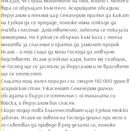
показал, че слуша молитвите на тия, които с любов и
вяра се обръщат към Него. Асирийците обсадили
Йерусалим и техния цар Сенахерим пратил да кажат
на Езекия да се предаде, понеже няма откъде да
очаква спасение. Действително, гибелта се показала
неминуема. Но Езекия се обърнал към Бога с топла
молитва за спасение и пратил да замолят пророк
Исаия – и той също да моли Господа да отвърне
бедствието. Исаия успокоил царя, като му съобщил,
че Господ ще се застъпи за Йерусалим и че враговете
ще се оттеглят.
Същата нощ ангел поразил със смърт 185 000 души в
асирийския стан. Ужасеният Сенахерим дигнал
обсадата и бързо се оттеглил с останалата си
войска, и Йерусалим бил спасен.
Скоро подир това благочестивият цар Езекия тежко
заболял. Исаия по повеля на Господа дошъл при него и
го съветвал да приведе в ред делата си, понеже