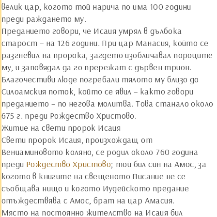
велик цар, когото той нарича по има 100 години
преди раждането му.
Преданието говори, че Исаия умрял в дълбока
старост – на 126 години. При цар Манасия, който се
разгневил на пророка, загдето изобличавал пороците
му, и заповядал да го прережат с дървен трион.
Благочестиви люде погребали тялото му близо до
Силоамския поток, който се явил – както говори
преданието – по негова молитва. Това станало около
675 г. преди Рождество Христово.
Житие на свети пророк Исаия
Свети пророк Исаия, произхождащ от
Вениаминовото коляно, се родил около 760 година
преди
Рождество Христово
; той бил син на Амос, за
когото в книгите на свещеното Писание не се
съобщава нищо и когото Иудейското предание
отъждествява с Амос, брат на цар Амасия.
Място на постоянно жителство на Исаия бил