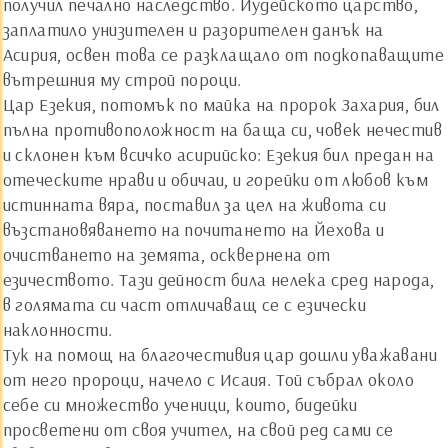
получил печално наследство. Иудейското царство,
заплатило унизителен и разорителен данък на
Асирия, освен това се разклащало от подкопаващите
вътрешния му строй пороци.
Цар Езекия, потомък по майка на пророк Захария, бил
пълна противоположност на баща си, човек нечестив
и склонен към всичко асирийско: Езекия бил предан на
отеческите нрави и обичаи, и горейки от любов към
истинната вяра, поставил за цел на живота си
възстановяването на почитането на Йехова и
очистването на земята, осквернена от
езичеството. Тази дейност била нелека сред народа,
в голямата си част отличаващ се с езически
наклонности.
Тук на помощ на благочестивия цар дошли уважавани
от него пророци, начело с Исаия. Той събрал около
себе си множество ученици, които, бидейки
просветени от своя учител, на свой ред сами се