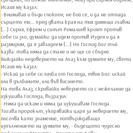
Исаия му казал:
- Внимавай и бъди спокоен; не бой се, и да не отпада
сърцето ти... пред двата края на тия димящи главни
[...] Сирия, Ефрем и синът Ремалиев кроят против
себе си зло, думайки: да идем против Иудея и да я
размирим, да я завладеем [...] Но Господ Бог тъй
казва: това няма да стане и не ще се сбъдне.
Виждайки недоверието на Ахаз към думите му, свети
Исаия му казал:
- Искай за себе си личба от Господа, твоя Бог: искай
или в дълбините, или във висинето.
На това Ахаз, скривайки неверието си с нежелание да
изкушава Господа, възразил:
- Няма да искам и няма да изкушавам Господа.
Тогава пророкът, укорявайки царя за неверието му,
посочва като знамение, потвърждаващо
изпълнението на думите му, - бъдещото чудесно