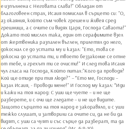
е изпълнена с Неговата слава!" Обладан от
благоговеен страх, Исаия помислил в сърцето си: "О,
аз окаяния, който съм човек грешен и живея сред
грешници, а с очите си видях Царя, Господа Саваота!"
Докато той мислел така, един от серафимите взел
от жертвеника разпален въглен, прилетял до него,
докоснал се до устата му и казал: "Ето, това се
докосна до устата ти, и твоето беззаконие се отне
от тебе, и грехът ти се очисти!" И след това Исаия
чул гласа на Господа, Който питал:"Кого да проводя?
Кой ще отиде при тия люде?" – “Ето ме, Господи –
казал Исаия, - Проводи мене!" И Господ му казал: “Иди
и кажи на тоя народ: С уши ще чуете – и не ще
разберете, и с очи ще гледате – и не ще видите.
Защото сърцето на тоя народ е закоравяло, и с уши
тежко слушат, и затворили са очите си, да не би да
видят, с уши са чуят и със сърце да разберат, та да
се обърнат, за да ги изцеря" (Ис. 6:8-10).