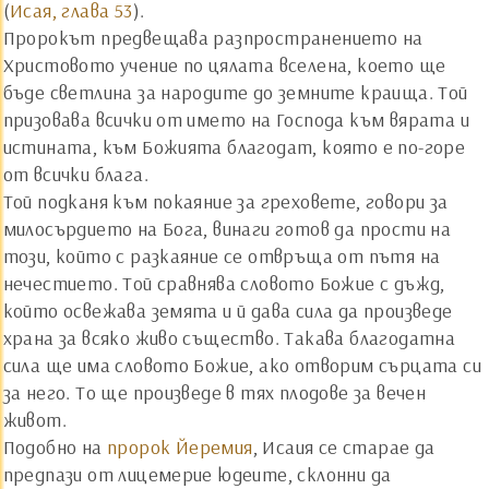
(
Исая, глава 53
).
Пророкът предвещава разпространението на
Христовото учение по цялата вселена, което ще
бъде светлина за народите до земните краища. Той
призовава всички от името на Господа към вярата и
истината, към Божията благодат, която е по-горе
от всички блага.
Той подканя към покаяние за греховете, говори за
милосърдието на Бога, винаги готов да прости на
този, който с разкаяние се отвръща от пътя на
нечестието. Той сравнява словото Божие с дъжд,
който освежава земята и й дава сила да произведе
храна за всяко живо същество. Такава благодатна
сила ще има словото Божие, ако отворим сърцата си
за него. То ще произведе в тях плодове за вечен
живот.
Подобно на
пророк Йеремия
, Исаия се старае да
предпази от лицемерие юдеите, склонни да