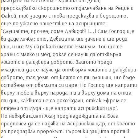
раждане на Месията - Христа от Дева;
предсказвайки скорошното отдалечаване на Рецин и
Факей, той заедно с това предсказва и бъдещото,
още по-ужасно нашествие на асирийците:
"Слушайте, прочее, доме Давидов! [...] Сам Господ ще
ви даде личба: ето, Девицата ще зачене и ще роди
Син, и ще Му нарекат името Емануил. Той ще се
храни с мляко и мед, докле се научи да отхвърля
лошото и да избира доброто. Защото преди
младенец да се научи да отхвърля лошото и да избира
доброто, тая земя, от която се ти плашиш, ще бъде
оставена от двамата си царе. Но Господ ще напрати
върху тебе и върху народа ти и върху дома на отца
ти дни, каквито не са дохождали, откак Ефрем се
отдели от Иуда - ще напрати асирийския цар".
Но невярващият Ахаз пред надеждата на Бога
предпочел да се надява на Асирийския цар, от когото
го предпазвал пророкът. Търсейки защита против