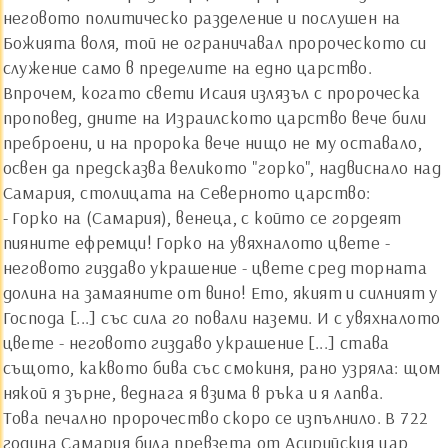
неговото политическо разделение и послушен на
Божията воля, той не ограничавал пророческото си
служение само в пределите на едно царство.
Впрочем, когато свети Исаия излязъл с пророческа
проповед, дните на Израилското царство вече били
преброени, и на пророка вече нищо не му оставало,
освен да предсказва великото "горко", надвиснало над
Самария, столицата на Северното царство:
- Горко на (Самария), венеца, с който се гордеят
пияните ефремци! Горко на увяхналото цвете -
неговото гиздаво украшение - цвете сред торната
долина на замаяните от вино! Ето, якият и силният у
Господа [...] със сила го повали наземи. И с увяхналото
цвете - неговото гиздаво украшение [...] става
същото, каквото бива със смокиня, рано узряла: щом
някой я зърне, веднага я взима в ръка и я лапва.
Това печално пророчество скоро се изпълнило. В 722
година Самария била превзета от Асирийския цар