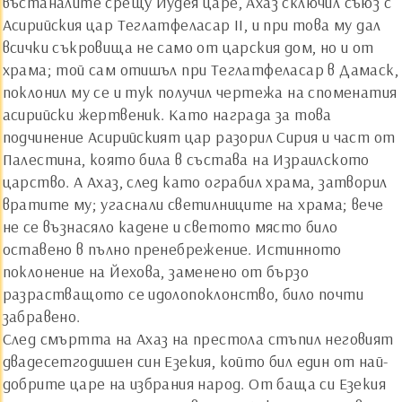
въстаналите срещу Иудея царе, Ахаз сключил съюз с
Асирийския цар Теглатфеласар II, и при това му дал
всички съкровища не само от царския дом, но и от
храма; той сам отишъл при Теглатфеласар в Дамаск,
поклонил му се и тук получил чертежа на споменатия
асирийски жертвеник. Като награда за това
подчинение Асирийският цар разорил Сирия и част от
Палестина, която била в състава на Израилското
царство. А Ахаз, след като ограбил храма, затворил
вратите му; угаснали светилниците на храма; вече
не се възнасяло кадене и светото място било
оставено в пълно пренебрежение. Истинното
поклонение на Йехова, заменено от бързо
разрастващото се идолопоклонство, било почти
забравено.
След смъртта на Ахаз на престола стъпил неговият
двадесетгодишен син Езекия, който бил един от най-
добрите царе на избрания народ. От баща си Езекия