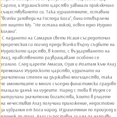
Саргон, и Израилското царство завинаги приключило
съществуването си. Така израилтяните, оставили
"всички заповеди на Господа Бога", били отхвърлени
от лицето Му. "Не остана никой, освен едно Иудино
коляно".
С падането на Самария свети Исаия съсредоточил
пророческия си поглед преди всичко върху съдбите на
Иудейското царство, в което, с възцаряването на
Ахаз, нравственото развращаване особено се
усилило. След царете Амасия, Озия и Иоатам към Ахаз
преминало Иудейското царство, издигнато на
значителна степен на държавно могъщество, така
че амонитците и много съседни филистимски градове
плащали данък на иудеите. Наред с това в Иудея се
натрупали значителни богатства, които в ръцете
на нечестивия Ахаз получили приложение, недостойно
за избрания от Бога народ. Израилтянин по произход и
езичник по душа, Ахаз си поставил за цел да направи