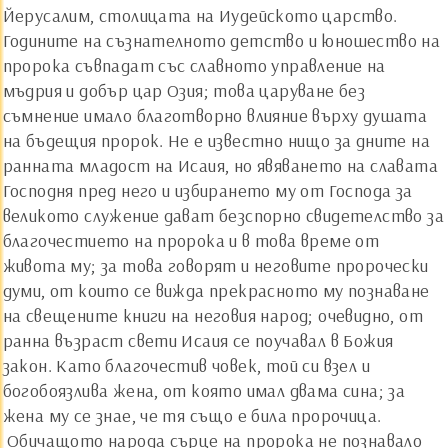
Йерусалим, столицата на Иудейското царство.
Годините на съзнателното детство и юношество на
пророка съвпадат със славното управление на
мъдрия и добър цар Озия; това царуване без
съмнение имало благотворно влияние върху душата
на бъдещия пророк. Не е известно нищо за дните на
ранната младост на Исаия, но явяването на славата
Господня пред него и избирането му от Господа за
великото служение дават безспорно свидетелство за
благочестието на пророка и в това време от
живота му; за това говорят и неговите пророчески
думи, от които се вижда прекрасното му познаване
на свещените книги на неговия народ; очевидно, от
ранна възраст свети Исаия се поучавал в Божия
закон. Като благочестив човек, той си взел и
богобоязлива жена, от която имал двама сина; за
жена му се знае, че тя също е била пророчица.
Обичащото народа сърце на пророка не познавало