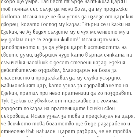
скоро ще умре. Тая вест твърде натъжила царя и
той почнал със сълзи да моли Бога, да му продължи
живота. Исаия още не бил успял да излезе от царския
дворец, когато Господ му казал: "Върни се и кажи на
Езекия, че Аз видях сълзите му и чух молението му и
му давам още 15 години живот!" Исаия изпълнил
заповяданото и, за да увери царя в истиността на
своите думи, извършил чудо като върнал сянката на
слънчевия часовник с десет степени назад. Езекия
действително оздравял, благодарил на Бога за
спасението и продължавал да му служи усърдно.
Вавилонският цар, като узнал за оздравяването на
Езекия, пратил при него пратеници да го поздравят.
Тук Езекия се увлякъл от тщеславие и с голяма
гордост показал на пратениците всички свои
съкровища. Исаия узнал за това и предсказал на царя,
че всичкото това богатство ще бъде разграбено и
отнесено във Вавилон. Царят разбрал, че не трябва