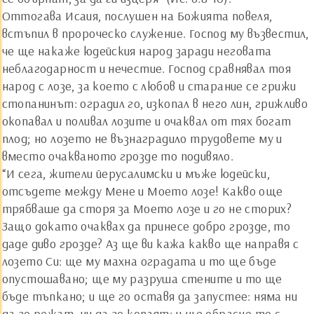
Оттогава Исаия, послушен на Божията повеля,
встъпил в пророческо служение. Господ му възвестил,
че ще накаже юдейския народ заради неговата
неблагодарност и нечестие. Господ сравнявал тоя
народ с лозе, за което с любов и старание се грижи
стопанинът: оградил го, изкопал в него лин, грижливо
окопавал и поливал лозите и очаквал от тях богат
плод; но лозето не възнаградило трудовете му и
вместо очакваното грозде то подивяло.
“И сега, жители йерусалимски и мъже юдейски,
отсъдете между Мене и Моето лозе! Какво още
трябваше да сторя за Моето лозе и го не сторих?
Защо докато очаквах да принесе добро грозде, то
даде диво грозде? Аз ще ви кажа какво ще направя с
лозето Си: ще му махна оградата и то ще бъде
опустошавано; ще му разруша стените и то ще
бъде тъпкано; и ще го оставя да запустее: няма ни
да го режат, ни да го копаят; и ще обрасне то с