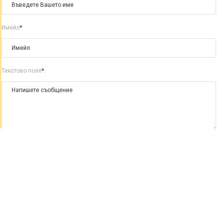
Имейл
*
Текстово поле
*
Изпрати