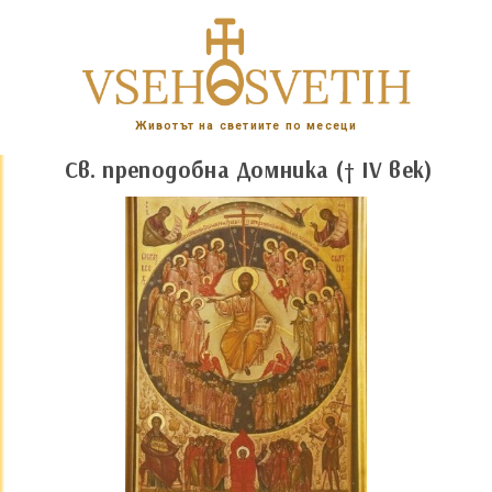
Животът на светиите по месеци
Св. преподобна Домника († IV век)