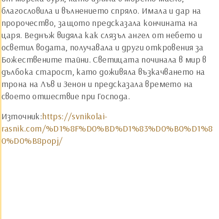
благословила и вълнението спряло. Имала и дар на
пророчество, защото предсказала кончината на
царя. Веднъж видяла как слязъл ангел от небето и
осветил водата, получавала и други откровения за
Божествените тайни. Светицата починала в мир в
дълбока старост, като доживяла възкачването на
трона на Лъв и Зенон и предсказала времето на
своето отшествие при Господа.
Източник:
https://svnikolai-
rasnik.com/%D1%8F%D0%BD%D1%83%D0%B0%D1%8
0%D0%B8popj/