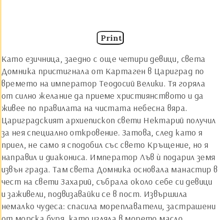
Print
Като езичница, заедно с още четири девици, света
Домника пристигнала от Картаген в Цариград по
времето на император Теодосий Велики. Тя горяла
от силно желание да приеме християнството и да
живее по правилата на чистата небесна вяра.
Цариградският архиепископ свети Нектарий получил
за нея специално откровение. Затова, след като я
приел, не само я сподобил със свето Кръщение, но я
направил и диакониса. Император Лъв ѝ подарил земя
извън града. Там света Домника основала манастир в
чест на свети Захарий, събрала около себе си девици
и заживели, подвизавайки се в пост. Извършила
немалко чудеса: спасила мореплаватели, застрашени
от морска буря, като изляла в морето масло,