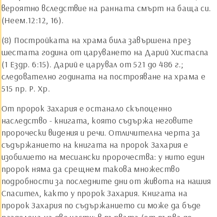
вероятно вследствие на ранната смърт на баща си.
(Неем.12:12, 16).
(8) Постройката на храма била завършена през
шестата година от царуването на Дарий Хистаспа
(1 Ездр. 6:15). Дарий е царувал от 521 до 486 г.;
следователно годината на построяване на храма е
515 пр. Р. Хр.
От пророк Захария е останало скъпоценно
наследство - книгата, която съдържа неговите
пророчески видения и речи. Отличителна черта за
съдържанието на книгата на пророк Захария е
изобилието на месиански пророчества: у нито един
пророк няма да срещнем такова множество
подробности за последните дни от живота на нашия
Спасител, както у пророк Захария. Книгата на
пророк Захария по съдържанието си може да бъде