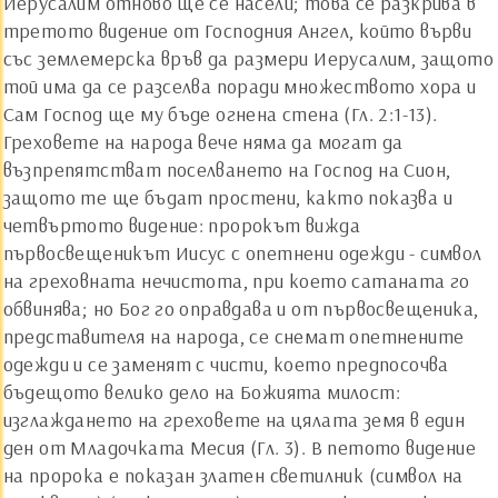
Иерусалим отново ще се насели; това се разкрива в
третото видение от Господния Ангел, който върви
със землемерска връв да размери Иерусалим, защото
той има да се разселва поради множеството хора и
Сам Господ ще му бъде огнена стена (Гл. 2:1-13).
Греховете на народа вече няма да могат да
възпрепятстват поселването на Господ на Сион,
защото те ще бъдат простени, както показва и
четвъртото видение: пророкът вижда
първосвещеникът Иисус с опетнени одежди - символ
на греховната нечистота, при което сатаната го
обвинява; но Бог го оправдава и от първосвещеника,
представителя на народа, се снемат опетнените
одежди и се заменят с чисти, което предпосочва
бъдещото велико дело на Божията милост:
изглаждането на греховете на цялата земя в един
ден от Младочката Месия (Гл. 3). В петото видение
на пророка е показан златен светилник (символ на