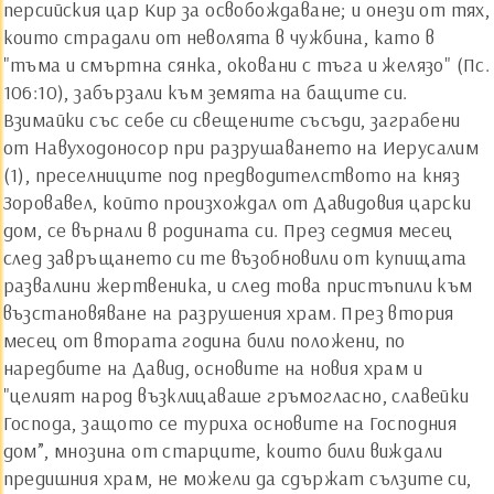
персийския цар Кир за освобождаване; и онези от тях,
които страдали от неволята в чужбина, като в
"тъма и смъртна сянка, оковани с тъга и желязо" (Пс.
106:10), забързали към земята на бащите си.
Взимайки със себе си свещените съсъди, заграбени
от Навуходоносор при разрушаването на Иерусалим
(1), преселниците под предводителството на княз
Зоровавел, който произхождал от Давидовия царски
дом, се върнали в родината си. През седмия месец
след завръщането си те възобновили от купищата
развалини жертвеника, и след това пристъпили към
възстановяване на разрушения храм. През втория
месец от втората година били положени, по
наредбите на Давид, основите на новия храм и
"целият народ възклицаваше гръмогласно, славейки
Господа, защото се туриха основите на Господния
дом”, мнозина от старците, които били виждали
предишния храм, не можели да сдържат сълзите си,