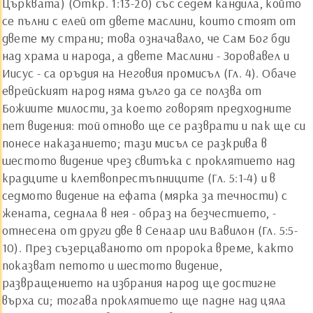
Църквата) (Откр. 1:13-20) със седем кандила, който
се пълни с елей от двете маслини, които стоят от
двете му страни; това означавало, че Сам Бог бди
над храма и народа, а двете Маслини - Зоровавел и
Иисус - са оръдия на Неговия промисъл (Гл. 4). Обаче
еврейският народ няма дълго да се ползва от
Божиите милости, за което говорят предходните
пет видения: той отново ще се разврати и пак ще си
понесе наказанието; тази мисъл се разкрива в
шестото видение чрез свитъка с проклятието над
крадците и клетвопрестъпниците (Гл. 5:1-4) и в
седмото видение на ефата (мярка за течности) с
жената, седнала в нея - образ на безчестието, -
отнесена от други две в Сенаар или Вавилон (Гл. 5:5-
10). През съзерцаваното от пророка време, както
показват петото и шестото видение,
развращението на избрания народ ще достигне
върха си; тогава проклятието ще падне над цяла