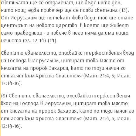
светилата ще се отдалечат, ще бъде нито ден,
нито нощ; едва привечер ще се появи светлина (13).
От Иерусалим ще потекат живи води, той ще стане
центърът на новото царство, в което ще живеят
само праведници - и повече в него няма да има нищо
нечисто (гл. 12-14) (14).
Светите евангелисти, описвайки тържествения вход
на Господа в Иерусалим, цитират това място от
книгата на пророк Захария, като по този начин го
отнасят към Христа Спасителя (Мат. 21:4, 5; Иоан.
12:14-16).
(9) Светите евангелисти, описвайки тържествения
вход на Господа в Иерусалим, цитират това място
от книгата на пророк Захария, като по този начин го
отнасят към Христа Спасителя (Мат. 21:4, 5; Иоан.
12:14-16).