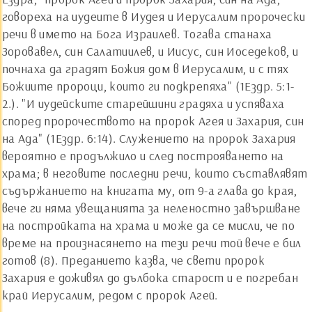
говореха на иудеите в Иудея и Иерусалим пророчески
речи в името на Бога Израилев. Тогава станаха
Зоровавел, син Салатиилев, и Иисус, син Иоседеков, и
почнаха да градят Божия дом в Иерусалим, и с тях
Божиите пророци, които ги подкрепяха" (1Ездр. 5:1-
2.). "И иудейските старейшини градяха и успяваха
според пророчеството на пророк Агея и Захария, син
на Ада" (1Ездр. 6:14). Служението на пророк Захария
вероятно е продължило и след построяването на
храма; в неговите последни речи, които съставлявят
съдържанието на книгата му, от 9-а глава до края,
вече ги няма увещанията за неленостно завършване
на постройката на храма и може да се мисли, че по
време на произнасянето на тези речи той вече е бил
готов (8). Преданието казва, че свети пророк
Захария е доживял до дълбока старост и е погребан
край Иерусалим, редом с пророк Агей.