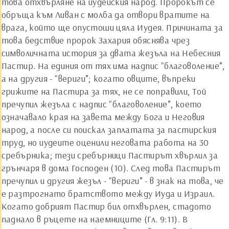
това отхвърляне на иудейския народ. Пророкът се
обръща към Ливан с молба да отвори вратите на
врага, който ще опустоши цяла Иудея. Причината за
това бедствие пророк Захария обяснява чрез
символичната история за двата жезъла на Небесния
Пастир. На единия от тях има надпис "благоволение”,
а на другия - "вериги”; когато овците, въпреки
грижите на Пастира за тях, не се поправили, Той
пречупил жезъла с надпис "благоволение”, което
означавало края на завета между Бога и Неговия
народ, а после си поискал заплатата за пастирския
труд, но иудеите оценили неговата работа на 30
сребърника; тези сребърници Пастирът хвърлил за
грънчаря в дома Господен (10). След това Пастирът
пречупил и другия жезъл - "вериги” - в знак на това, че
е разтрогнато братството между Иуда и Израил.
Когато добрият Пастир бил отхвърлен, стадото
паднало в ръцете на наемниците (Гл. 9:11). В