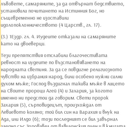
лъвовете, самаряните, за да отвърнат бедствието,
установили почитането на Истинния Бог, но
същевременно не изоставили
идолопоклонничеството (4 Царств., гл. 17).
(3.) 1Ездр. гл. 4. Иудеите отказали на самаряните
като на двоеверци.
Тези препятствия отслабили благочестивата
ревност на иудеите по възстановяването на
народната светиня. За да се повдигне религиозното
чувство на избрания народ, били особено нужни силни
духом мъже; Господ въздигнал такива мъже в лицето
на Своите пророци Агей (4) и Захария, за когото
именно ни предстои да говорим. Свети пророк
Захария (5), сърповидецът, произхождал от
Левиевото коляно; той бил син на Варахия и внук на
Ада, или Илдо (6); този последният се бил завърнал
заедно със Зоровавел от вавилонския плен и в книгата