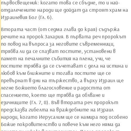
първосвещеник: когато това се сбъдне, то и най-
отдалечените народи ще дойдат да строят храм на
Израилевия Бог (Гл. 6).
Втората част (от седма глава до края) съдържа
речите на пророк Захария. В първата реч пророкът
по повод на въпроса за неговите съвременници,
трябва ли да се спазват постите, установени в
памет на печалните събития на плена, учи, че
постите трябва да се съчетават с дела на истина и
любов към ближните и тогава постите ще се
превърнат в дни на тържество, а върху Израил ще
легне Божието благословение и радостта от
спасението, което ще трябва да обхване и
езичниците (Гл. 7, 8). Във втората реч пророкът
предсказва гибелта на враждебните на Израил
народи, когато Иерусалим ще се намира под особено
Божие покровителство и повече към него няма да