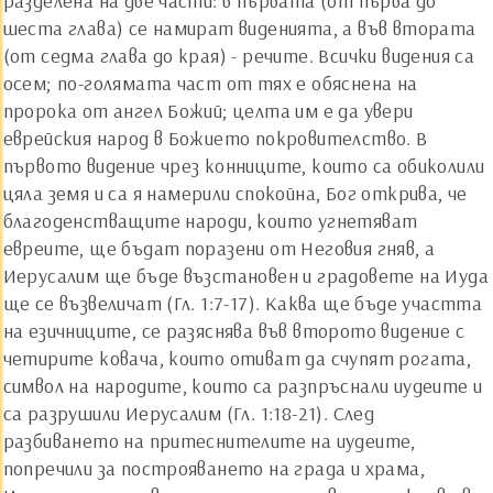
разделена на две части: в първата (от първа до
шеста глава) се намират виденията, а във втората
(от седма глава до края) - речите. Всички видения са
осем; по-голямата част от тях е обяснена на
пророка от ангел Божий; целта им е да увери
еврейския народ в Божието покровителство. В
първото видение чрез конниците, които са обиколили
цяла земя и са я намерили спокойна, Бог открива, че
благоденстващите народи, които угнетяват
евреите, ще бъдат поразени от Неговия гняв, а
Иерусалим ще бъде възстановен и градовете на Иуда
ще се възвеличат (Гл. 1:7-17). Каква ще бъде участта
на езичниците, се разяснява във второто видение с
четирите ковача, които отиват да счупят рогата,
символ на народите, които са разпръснали иудеите и
са разрушили Иерусалим (Гл. 1:18-21). След
разбиването на притеснителите на иудеите,
попречили за построяването на града и храма,