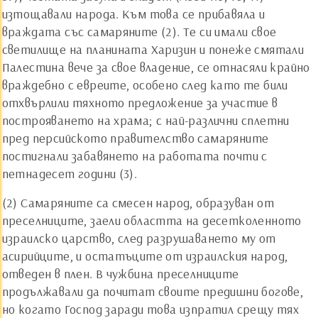
изтощавали народа. Към това се прибавяла и
враждата със самаряните (2). Те си имали свое
светилище на планината Харизин и понеже смятали
Палестина вече за свое владение, се отнасяли крайно
враждебно с евреите, особено след като те били
отхвърлили тяхното предложение за участие в
построяването на храма; с най-различни сплетни
пред персийското правителство самаряните
постигнали забавянето на работата почти с
петнадесет години (3).
(2) Самаряните са смесен народ, образуван от
преселниците, заели областта на десетколенното
израилско царство, след разрушаването му от
асирийците, и остатъците от израилския народ,
отведен в плен. В чужбина преселниците
продължавали да почитат своите предишни богове,
но когато Господ заради това изпратил срещу тях