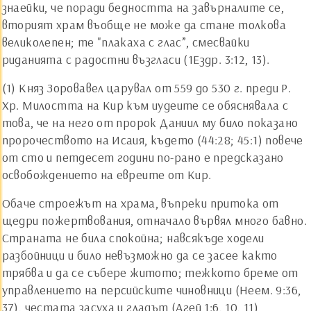
знаейки, че поради бедността на завърналите се,
вторият храм въобще не може да стане толкова
великолепен; те "плакаха с глас”, смесвайки
риданията с радостни възгласи (1Ездр. 3:12, 13).
(1) Княз Зоровавел царувал от 559 до 530 г. преди Р.
Хр. Милостта на Кир към иудеите се обяснявала с
това, че на него от пророк Даниил му било показано
пророчеството на Исаия, където (44:28; 45:1) повече
от сто и петдесет години по-рано е предсказано
освобождението на евреите от Кир.
Обаче строежът на храма, въпреки притока от
щедри пожертвования, отначало вървял много бавно.
Страната не била спокойна; навсякъде ходели
разбойници и било невъзможно да се засее както
трябва и да се събере житото; тежкото бреме от
управлението на персийските чиновници (Неем. 9:36,
37), честата засуха и гладът (Агей 1:6, 10, 11)