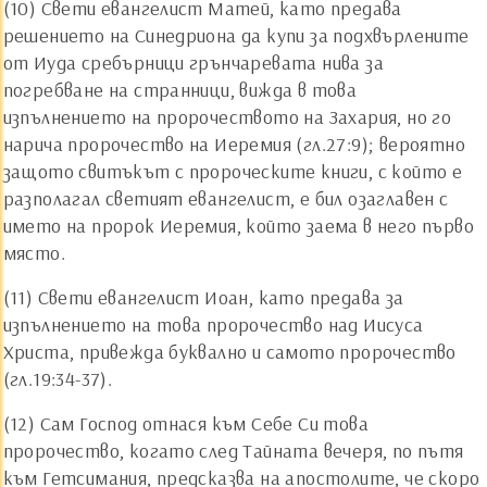
(10) Свети евангелист Матей, като предава
решението на Синедриона да купи за подхвърлените
от Иуда сребърници грънчаревата нива за
погребване на странници, вижда в това
изпълнението на пророчеството на Захария, но го
нарича пророчество на Иеремия (гл.27:9); вероятно
защото свитъкът с пророческите книги, с който е
разполагал светият евангелист, е бил озаглавен с
името на пророк Иеремия, който заема в него първо
място.
(11) Свети евангелист Иоан, като предава за
изпълнението на това пророчество над Иисуса
Христа, привежда буквално и самото пророчество
(гл.19:34-37).
(12) Сам Господ отнася към Себе Си това
пророчество, когато след Тайната вечеря, по пътя
към Гетсимания, предсказва на апостолите, че скоро