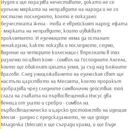
Иудея и ще поразява нечестивите, докато не се
изпълни мярката на неправдите на народа и не го
постигне последното, което е показано:
безчестната жена - това е еврейският народ; ефата
- мярката на неправдите, които извикват
проклятието. И езичниците няма да останат
ненаказани, както показва и последното, седмо,
видение на четирите колесници с впрегнати в тях
различни по цвят коне - символ на Господните Ангели,
които ще обиколят цялата земя, за съд над Божиите
врагове. След унищожаването на езическия свят ще
настъпи царството на Месията, което пророкът
изобразява чрез следните символични действия: той
слага на главата на първосвещеника Иисус два
венеца от злато и сребро - символ на
първосвещеническо и царско достойнство на идещия
Месия - заедно с предсказанието, че ще дойде
Младочка (Месия) и ще съгради храма, и ще бъде