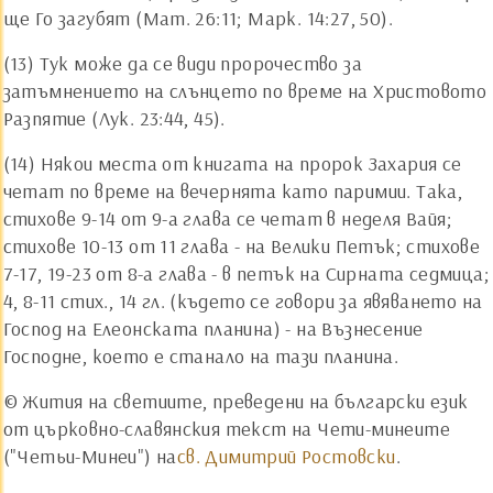
ще Го загубят (Мат. 26:11; Марк. 14:27, 50).
(13) Тук може да се види пророчество за
затъмнението на слънцето по време на Христовото
Разпятие (Лук. 23:44, 45).
(14) Някои места от книгата на пророк Захария се
четат по време на вечернята като паримии. Така,
стихове 9-14 от 9-а глава се четат в неделя Вайя;
стихове 10-13 от 11 глава - на Велики Петък; стихове
7-17, 19-23 от 8-а глава - в петък на Сирната седмица;
4, 8-11 стих., 14 гл. (където се говори за явяването на
Господ на Елеонската планина) - на Възнесение
Господне, което е станало на тази планина.
© Жития на светиите, преведени на български език
от църковно-славянския текст на Чети-минеите
("Четьи-Минеи") на
св. Димитрий Ростовски
.