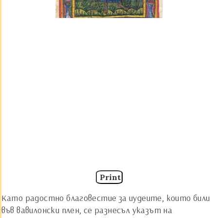
Print
Като радостно благовестие за иудеите, които били
във вавилонски плен, се разнесъл указът на