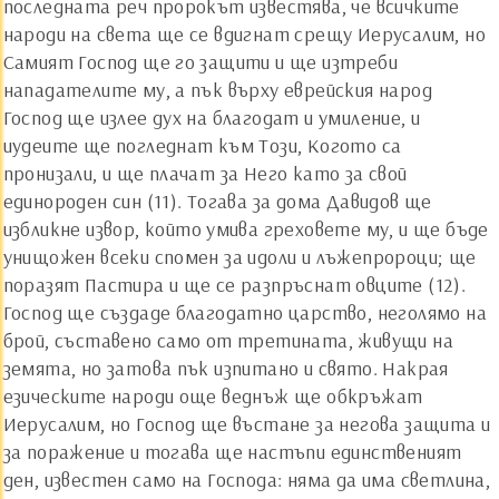
последната реч пророкът известява, че всичките
народи на света ще се вдигнат срещу Иерусалим, но
Самият Господ ще го защити и ще изтреби
нападателите му, а пък върху еврейския народ
Господ ще излее дух на благодат и умиление, и
иудеите ще погледнат към Този, Когото са
пронизали, и ще плачат за Него като за свой
единороден син (11). Тогава за дома Давидов ще
избликне извор, който умива греховете му, и ще бъде
унищожен всеки спомен за идоли и лъжепророци; ще
поразят Пастира и ще се разпръснат овците (12).
Господ ще създаде благодатно царство, неголямо на
брой, съставено само от третината, живущи на
земята, но затова пък изпитано и свято. Накрая
езическите народи още веднъж ще обкръжат
Иерусалим, но Господ ще въстане за негова защита и
за поражение и тогава ще настъпи единственият
ден, известен само на Господа: няма да има светлина,