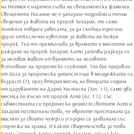
на Неемия е наречен глава на свещеническа фамилия.
Свещеното Писание не е запазило подробни и точни
сведения за живота на пророк Захария; то само
понякога повдига завесата, за да съобщи едно или
друго откъслечно известие за живота на Божия
пророк. Тъй то премълчава за времето и мястото на
раждане на пророк Захария, като започва разказа си
за неговия живот от времето на неговото
встъпване на пророческо служение. Той бил призован
от Бога за пророческа дейност още в младежката си
възраст (7), през втория месец на втората година
от царуването на Дарий Хистаспа (Зах. 1:1), само два
месеца по-късно от пророк Агей (Аг. 1:1.). Със
съвместната си пророческа дейност светите Агей и
Захария постигнали това, че евреите престанали да
мислят за своите нужди и усърдно се захванали със
строежа на храма. И както свидетелства за това
Ездра, "пророк Агей и пророк Захария, син на Ада,