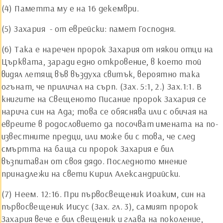
(4) Паметта му е на 16 декември.
(5) Захария - от еврейски: памет Господня.
(6) Така е наречен пророк Захария от някои отци на
Църквата, заради едно откровение, в което той
видял летящ във въздуха свитък, вероятно така
огънат, че приличал на сърп. (Зах. 5:1, 2.) Зах.1:1. В
книгите на Свещеното Писание пророк Захария се
нарича син на Ада; това се обяснява или с обичая на
евреите в родословието да посочват имената на по-
известните предци, или може би с това, че след
смъртта на баща си пророк Захария е бил
възпитаван от своя дядо. Последното мнение
принадлежи на свети Кирил Александрийски.
(7) Неем. 12:16. При първосвещеник Иоаким, син на
първосвещеник Иисус (Зах. гл. 3), самият пророк
Захария вече е бил свещеник и глава на поколение,