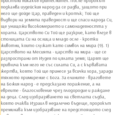
пристъпи никакъв притеснител. После пророкът
подканва иудейския народ да се радва, защото при
него ще дойде Цар, праведен и кротък; Той ще
въдвори на земята праведност и ще спаси народа Си,
ще унищожи високомерието и самонадеяността у
хората. Царството Си Той ще разкрие, като влезе в
столицата Си на ослица и младо осле - кротки
животни, които служат като символ на мира (9). 1)
Царството на Месията - царство на мира - ще се
разпространи от Иудея по цялата земя; Царят ще
привлича към него не със силата Си, а с кървавата
жертва, която Той ще принесе за всички хора, заради
тяхното примирение с Бога. За елините - враговете
на Божия народ - е предсказано поражение, а на
евреите - благословение чрез плодородие и раждане
на деца. След изобразяването на светлата съдба,
която очаква Израил в недалечно бъдеще, пророкът
преминава към изобразяване на предстоящото след