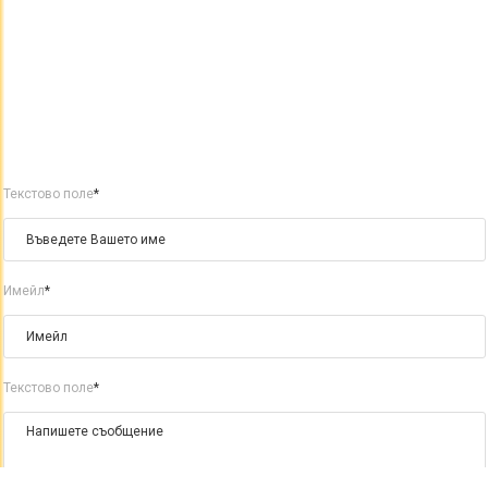
Текстово поле
*
Имейл
*
Текстово поле
*