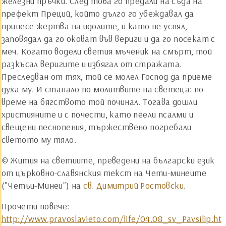
железни пръчки. След това го предали на съда на
префект Преций, който дълго го убеждавал да
принесе жертва на идолите, и като не успял,
заповядал да го оковат във вериги и да го посекат с
меч. Когато водели светия мъченик на смърт, той
разкъсал веригите и избягал от стражата.
Преследван от тях, той се молел Господ да приеме
духа му. И станало по молитвите на светеца: по
време на бягството той починал. Тогава дошли
християните и с почести, като пеели псалми и
свещени песнопения, тържествено погребали
светото му тяло.
© Жития на светиите, преведени на български език
от църковно-славянския текст на Чети-минеите
("Четьи-Минеи") на
св. Димитрий Ростовски
.
Прочети повече:
http://www.pravoslavieto.com/life/04.08_sv_Pavsilip.ht