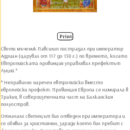
Print
Свети мъченик Павсилип пострадал при император
Адриан (царувал от 117 до 138 г.) по времето, когато
Евтропийската провинция управлявал префектът
Луций.*
* Неправилно наречен евтропийски вместо
европейски префект. Провинция Европа се намирала в
Тракия, в североизточната част на Балканския
полуостров.
Отначало светецът бил отведен при императора и
се обявил за християнин, заради което бил пребит с