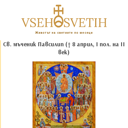
Животът на светиите по месеци
Св. мъченик Павсилип († 8 април, I пол. на II
век)