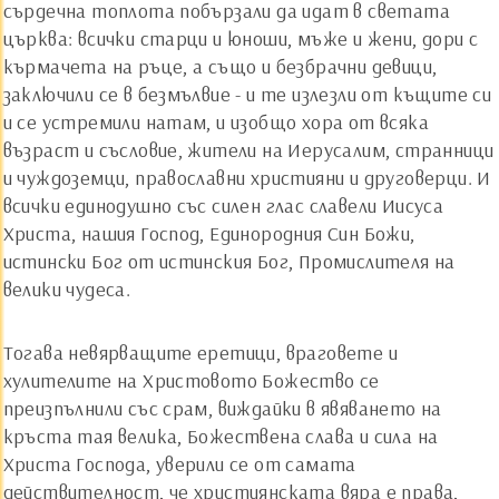
сърдечна топлота побързали да идат в светата
църква: всички старци и юноши, мъже и жени, дори с
кърмачета на ръце, а също и безбрачни девици,
заключили се в безмълвие - и те излезли от къщите си
и се устремили натам, и изобщо хора от всяка
възраст и съсловие, жители на Иерусалим, странници
и чуждоземци, православни християни и друговерци. И
всички единодушно със силен глас славели Иисуса
Христа, нашия Господ, Единородния Син Божи,
истински Бог от истинския Бог, Промислителя на
велики чудеса.
Тогава невярващите еретици, враговете и
хулителите на Христовото Божество се
преизпълнили със срам, виждайки в явяването на
кръста тая велика, Божествена слава и сила на
Христа Господа, уверили се от самата
действителност, че християнската вяра е права,