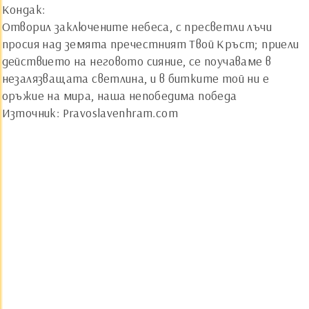
Кондак:
Отворил заключените небеса, с пресветли лъчи
просия над земята пречестният Твой Кръст; приели
действието на неговото сияние, се поучаваме в
незалязващата светлина, и в битките той ни е
оръжие на мира, наша непобедима победа
Източник: Pravoslavenhram.com