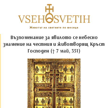
Животът на светиите по месеци
Възпоменание за явилото се небесно
знамение на честния и животворящ Кръст
Господен
(† 7 май, 351)