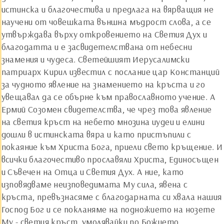
истинска и благочестива и предлага на вярващия не
научени от човешката външна мъдрост слова, а се
утвърждава върху откровението на Светия Дух и
благодатта и е засвидетелствана от небесни
знамения и чудеса. Светейшият Иерусалимски
патриарх Кирил известил с послание цар Констанций
за чудното явление на знамението на кръста и го
увещавал да се обърне към православното учение. А
Ермий Созомен свидетелства, че чрез това явление
на светия кръст на небето мнозина иудеи и елини
дошли в истинската вяра и като пристъпили с
покаяние към Христа Бога, приели свето кръщение. И
всички благочестиво прославяли Христа, Единосъщен
и Съвечен на Отца и Светия Дух. А ние, като
изповядваме неизповедимата Му сила, явена с
кръста, превъзнасяме с благодарната си хвала нашия
Господ Бог и се покланяме на подножието на нозете
Му - светия кръст, умолявайки по Божието