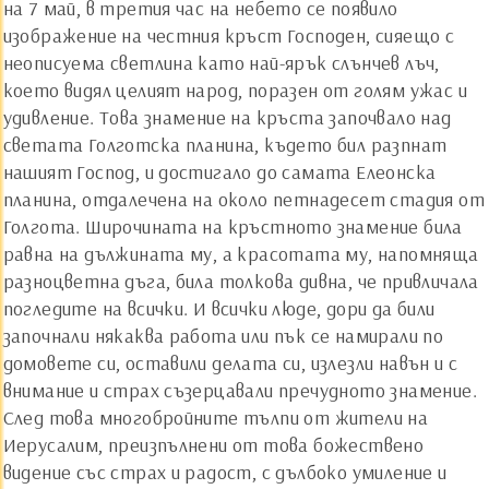
на 7 май, в третия час на небето се появило
изображение на честния кръст Господен, сияещо с
неописуема светлина като най-ярък слънчев лъч,
което видял целият народ, поразен от голям ужас и
удивление. Това знамение на кръста започвало над
светата Голготска планина, където бил разпнат
нашият Господ, и достигало до самата Елеонска
планина, отдалечена на около петнадесет стадия от
Голгота. Широчината на кръстното знамение била
равна на дължината му, а красотата му, напомняща
разноцветна дъга, била толкова дивна, че привличала
погледите на всички. И всички люде, дори да били
започнали някаква работа или пък се намирали по
домовете си, оставили делата си, излезли навън и с
внимание и страх съзерцавали пречудното знамение.
След това многобройните тълпи от жители на
Иерусалим, преизпълнени от това божествено
видение със страх и радост, с дълбоко умиление и