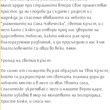
милосърдие при страшното второ Свое пришествие
Христос да ни сподоби да съзрем с радост и с
надежда за спасение явяването на небето на
“знамението на Сина Човечески”, светия Кръст, и с
него като с ключ да отвори пред нас дверите на
Царството Небесно, както някога рая пред
благоразумния разбойник, и да присъедини и нас към
благословените Си овци во веки. Амин.
Тропар на светия Кръст:
По-силно от слънцето възсия образът на Твоя Кръст,
който си разпрострял от светата планина дори до
лобното място и в него си явил Твоята сила,
Спасителю: укрепявай с него и нашите верни царе,
които избавяй в мир по молитвите на Богородица,
Христе Боже, и спаси нас.