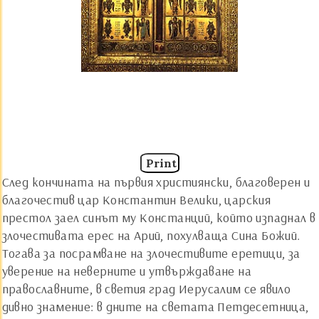
Print
След кончината на първия християнски, благоверен и
благочестив цар Константин Велики, царския
престол заел синът му Констанций, който изпаднал в
злочестивата ерес на Арий, похулваща Сина Божий.
Тогава за посрамване на злочестивите еретици, за
уверение на неверните и утвърждаване на
православните, в светия град Иерусалим се явило
дивно знамение: в дните на светата Петдесетница,