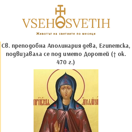
Животът на светиите по месеци
Св. преподобна Аполинария дева, Египетска,
подвизавала се под името Доротей († ок.
470 г.)