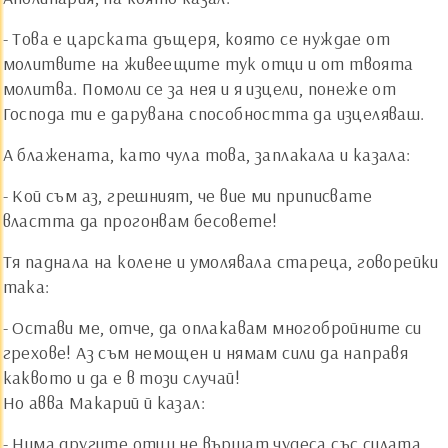
- Това е царската дъщеря, която се нуждае от
молитвите на живеещите тук отци и от твоята
молитва. Помоли се за нея и я изцели, понеже от
Господа ти е дарувана способността да изцеляваш.
А блажената, като чула това, заплакала и казала:
- Кой съм аз, грешният, че вие ми приписвате
властта да прогонвам бесовете!
Тя паднала на колене и умолявала стареца, говорейки
така:
- Остави ме, отче, да оплакавам многобройните си
грехове! Аз съм немощен и нямам сили да направя
каквото и да е в този случай!
Но авва Макарий й казал:
- Нима другите отци не вършат чудеса със силата