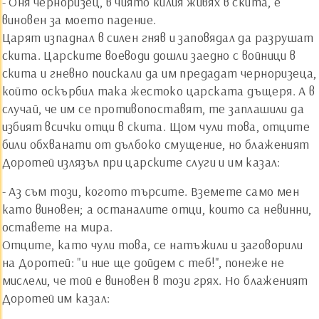
- Оня черноризец, в чиято килия живях в скита, е
виновен за моето падение.
Царят изпаднал в силен гняв и заповядал да разрушат
скита. Царските воеводи дошли заедно с войници в
скита и гневно поискали да им предадат черноризеца,
който оскърбил така жестоко царската дъщеря. А в
случай, че им се противопоставят, те заплашили да
избият всички отци в скита. Щом чули това, отците
били обхванати от дълбоко смущение, но блаженият
Доротей излязъл при царските слуги и им казал:
- Аз съм този, когото търсите. Вземете само мен
като виновен; а останалите отци, които са невинни,
оставете на мира.
Отците, като чули това, се натъжили и заговорили
на Доротей: "и ние ще дойдем с теб!", понеже не
мислели, че той е виновен в този грях. Но блаженият
Доротей им казал: