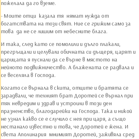
пожелала да го вземе.
- Моите отци ­ казала тя ­ нямат нужда от
богатствата на този свят. Ние се грижим само за
това ­ да не се лишим от небесните блага.
И така, след като се помолили и дълго плакали,
прегръщали и целували обичната си дъщеря, царят и
царицата я пуснали да се върне в мястото на
нейното подвижничество. А блажената се радвала и
се веселяла в Господа.
Когато се върнала в скита, отците и братята се
зарадвали, че техният брат Доротей се върнал при
тях невредим и здрав и устроили в този ден
празненство, благодарейки на Господа. Така и никой
не узнал какво се е случило с нея при царя, а също
нестанало известно и това, че Доротей е жена. И
света Аполинария ­ мнимият Доротей, заживяла сред