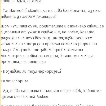
стои не мъж, а ­ жена.
- Татко мой ­ въкликнала тогава блажената, ­ аз съм
твоята дъщеря Аполинария!
Щом чули тия думи, родителите й отначало сякаш се
вцепенили от ужас и удивление, но после, когато
разпознали в нея своята дъщеря, извънредно се
зарадвали и в този ден пролели немалко радостни
сълзи. След това те завели при блажената
Аполинария и нейната сестра, която мислели за
бременна, и я попитали:
- Познаваш ли този черноризец?
Тя отговорила:
- Да, това наистина е същият този човек, който ме
изцели със силата Божия.