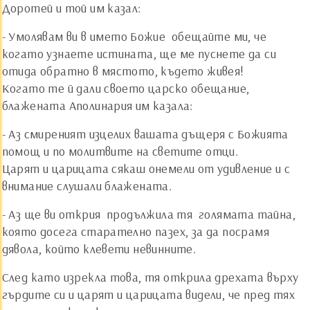
Доротей и той им казал:
- Умолявам ви в името Божие ­ обещайте ми, че
когато узнаете истината, ще ме пуснете да си
отида обратно в мястото, където живея!
Когато те й дали своето царско обещание,
блажената Аполинария им казала:
- Аз смиреният изцелих вашата дъщеря с Божията
помощ и по молитвите на светите отци.
Царят и царицата сякаш онемели от удивление и с
внимание слушали блажената.
- Аз ще ви открия ­ продължила тя ­ голямата тайна,
която досега старателно пазех, за да посрамя
дявола, който клевети невинните.
След като изрекла това, тя открила дрехата върху
гърдите си и царят и царицата видели, че пред тях