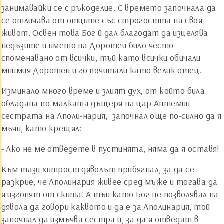
занимавайки се с ръкоделие. С времето започнала да
се отличава от отците със строгостта на своя
живот. Освен това Бог й дал благодат да изцелява
недъзите и името на Доротей било често
споменавано от всички, тъй като всички обичали
мнимия Доротей и го почитали като велик отец.
Изминало много време и злият дух, от който била
обладана по-малката дъщеря на цар Антемий ­
сестрата на Аполи-нария, ­ започнал още по-силно да я
мъчи, като крещял:
- Ако не ме отведете в пустинята, няма да я оставя!
Към тази хитрост дяволът прибягнал, за да се
разкрие, че Аполинария живее сред мъже и тогава да
я изгонят от скита. А тъй като Бог не позволявал на
дявола да говори каквото и да е за Аполинария, той
започнал да измъчва сестра й, за да я отведат в