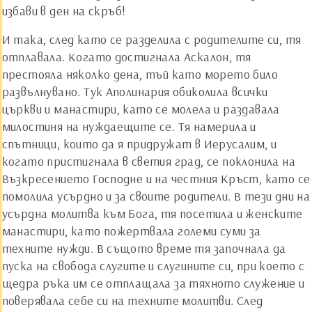
избави в ден на скръб!
И така, след като се разделила с родителите си, тя
отплавала. Когато достигнала Аскалон, тя
престояла няколко дена, тъй като морето било
развълнувано. Тук Аполинария обиколила всички
църкви и манастири, като се молела и раздавала
милостиня на нуждаещите се. Тя намерила и
спътници, които да я придружат в Иерусалим, и
когато пристигнала в светия град, се поклонила на
Възкресението Господне и на честния Кръст, като се
помолила усърдно и за своите родители. В тези дни на
усърдна молитва към Бога, тя посетила и женските
манастири, като пожертвала големи суми за
техните нужди. В същото време тя започнала да
пуска на свобода слугите и слугините си, при което с
щедра ръка им се отплащала за тяхното служение и
поверявала себе си на техните молитви. След