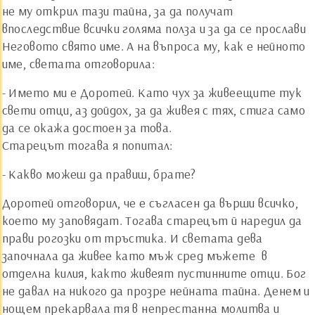
не му открил тази тайна, за да получат
впоследствие всички голяма полза и за да се прослави
Неговото свято име. А на въпроса му, как е нейното
име, светата отговорила:
- Името ми е Доротей. Като чух за живеещите тук
свети отци, аз дойдох, за да живея с тях, стига само
да се окажа достоен за това.
Старецът тогава я попитал:
- Какво можеш да правиш, брате?
Доротей отговорил, че е съгласен да върши всичко,
което му заповядат. Тогава старецът й наредил да
прави рогозки от тръстика. И светата дева
започнала да живее като мъж сред мъжете ­ в
отделна килия, както живеят пустинните отци. Бог
не давал на никого да прозре нейната тайна. Денем и
нощем прекарвала тя в непрестанна молитва и