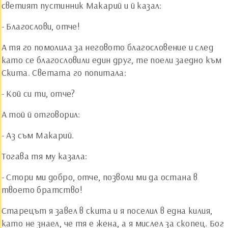
светият пустинник Макарий и й казал:
- Благослови, отче!
А тя го помолила за неговото благословение и след
като се благословили един друг, те поели заедно към
Скита. Светата го попитала:
- Кой си ти, отче?
А той й отговорил:
- Аз съм Макарий.
Тогава тя му казала:
- Стори ми добро, отче, позволи ми да остана в
твоето братство!
Старецът я завел в скита и я поселил в една килия,
като не знаел, че тя е жена, а я мислел за скопец. Бог