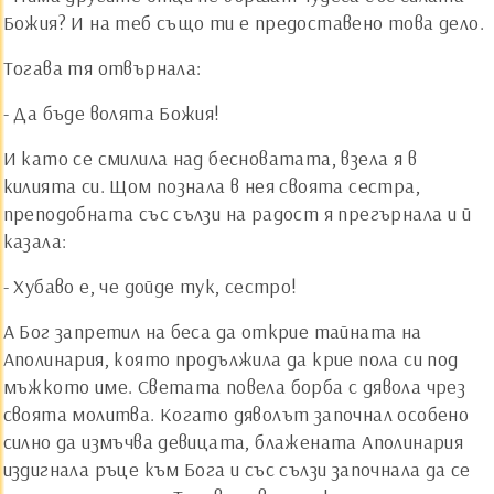
Божия? И на теб също ти е предоставено това дело.
Тогава тя отвърнала:
- Да бъде волята Божия!
И като се смилила над бесноватата, взела я в
килията си. Щом познала в нея своята сестра,
преподобната със сълзи на радост я прегърнала и й
казала:
- Хубаво е, че дойде тук, сестро!
А Бог запретил на беса да открие тайната на
Аполинария, която продължила да крие пола си под
мъжкото име. Светата повела борба с дявола чрез
своята молитва. Когато дяволът започнал особено
силно да измъчва девицата, блажената Аполинария
издигнала ръце към Бога и със сълзи започнала да се