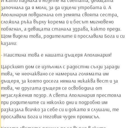
И като паднала в нозете на светата, девицата
започнала да я моли, за да изцели утробата й. А
Аполинария повдигнала от земята своята сестра,
сложила ръка върху корема й и бесът мигновено
побягнал, а девицата станала здрава, както преди.
Щом видели това, родителите й прославили Бога и си
казали:
- Наистина това е нашата дъщеря Аполинария!
Царският дом се изпълнил с радостни сълзи заради
това, че неочаквано се намерила голямата им
дъщеря, за която досега нямали никаква вест и за
това, че другата дъщеря се освободила от
незаслужения позор. А света Аполинария престояла
при родителите си няколко дни и подробно им
разказала всичко за себе си и докато я слушали, те
прославяли Бога и Неговия чуден промисъл.