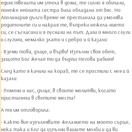
единствената им утеха в дома; те силно я обичали,
понеже нейната сестра била обладана от бяс. Но
Аполинария дълго време не престанала да умолява
родителите си и накрая те, въпреки нежела-нието
си, се съгласили и я пуснали на път. Дали й много слуги
и слугини, немалко злато и сребро и й казали:
- Вземи това, дъще, и върви! Изпълни своя обет,
защото Бог желае ти да бъдеш Негова рабиня!
След като я качили на кораб, те се простили с нея и й
казали:
- Помени и нас, дъще, в своите молитви, когато
пристигнеш в светите места!
А тя им отговорила:
- Както вие изпълнявате желанието на моето сърце,
нека така и Бог да изпълни вашите молби и да ви