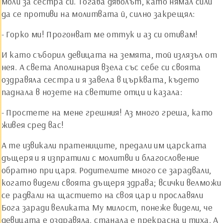
моли за сестра си. Тогава дяволът, като нямал сили
да се противи на молитвата й, силно закрещял:
- Горко ми! Прогонват ме оттук и аз си отивам!
И като съборил девицата на земята, той излязъл от
нея. А света Аполинария взела със себе си своята
оздравяла сестра и я завела в църквата, където
паднала в нозете на светите отци и казала:
- Простете на мене грешния! Аз много греша, като
живея сред вас!
А те извикали пратениците, предали им царската
дъщеря и я изпратили с молитви и благословение
обратно при царя. Родителите много се зарадвали,
когато видели своята дъщеря здрава; всички велможи
се радвали на щастието на своя цар и прославяли
Бога заради великата Му милост, понеже видели, че
девицата е оздравяла, станала е прекрасна и тиха. А