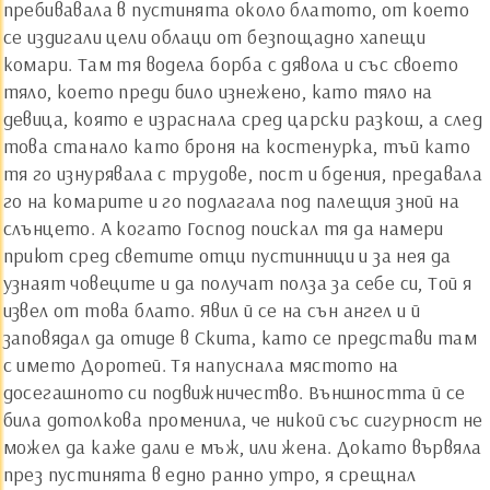
пребивавала в пустинята около блатото, от което
се издигали цели облаци от безпощадно хапещи
комари. Там тя водела борба с дявола и със своето
тяло, което преди било изнежено, като тяло на
девица, която е израснала сред царски разкош, а след
това станало като броня на костенурка, тъй като
тя го изнурявала с трудове, пост и бдения, предавала
го на комарите и го подлагала под палещия зной на
слънцето. А когато Господ поискал тя да намери
приют сред светите отци пустинници и за нея да
узнаят човеците и да получат полза за себе си, Той я
извел от това блато. Явил й се на сън ангел и й
заповядал да отиде в Скита, като се представи там
с името Доротей. Тя напуснала мястото на
досегашното си подвижничество. Външността й се
била дотолкова променила, че никой със сигурност не
можел да каже дали е мъж, или жена. Докато вървяла
през пустинята в едно ранно утро, я срещнал