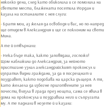
няколко дена, след като обиколила и се помолила на
светите места, блажената посетила Иордан и
казала на останалите с нея слуги:
- Братя мои, аз желая да освободя и вас, но по-напред
ще отидем в Александрия и ще се поклоним на свети
Мина.
А те й отвърнали:
- Нека бъде така, както заповядаш, госпожо!
Щом наближили до Александрия, за нейното
пристигане узнал александрийският проконсул и
изпратил видни граждани, за да я посрещнат и
поздравят, както подобава на царска дъщеря. А тя,
като желаела да избегне приготвените за нея
почести, влязла в града през нощта, сама се явила в
дома на проконсула и поздравила него и съпругата
му. А те паднали в нозете й и казали: