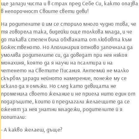
ще запази чиста и в страх пред Себе Си, както опазва
в непорочност Своите свети деви!
На родителите й им се сторило много чудно това, че
тя говорела така, бидейки още толкова млада, и че
до такава степен била обхваната от любовта към
Божественото. Но Аполинария отново започнала да
умолява родителите си, да доведат при нея някоя
монахиня, която да я научи на псалтира и на
четенето на Светите Писания. Антемий не малко
скърбял заради нейното намерение, понеже му се
искало да я омъжи. Но след като девицата не
променила своето желание и не приела нито един от
подаръците, които й предлагали желаещите да се
оженят за нея знатни младежи, родителите й я
попитали:
- А какво желаеш, дъще?