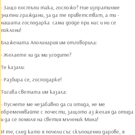
- Защо постъпи така, госпожо? Ние изпратихме
знатни граждани, за да те приветстват, а ти ­
нашата господарка ­ сама дойде при нас и ни се
поклони!
Блажената Аполинария им отговорила:
- Желаете ли да ми угодите?
Те казали:
- Разбира се, господарке!
Тогава светата им казала:
- Пуснете ме незабавно да си отида, не ме
обременявайте с почести, защото аз желая да отида
и да се помоля на светия мъченик Мина!
И те, след като я почели със скъпоценни дарове, я