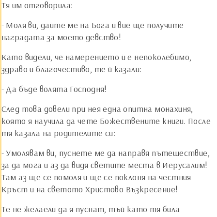
Тя им отговорила:
- Моля ви, дайте ме на Бога и вие ще получите
наградата за моето девство!
Като видели, че намерението й е непоколебимо,
здраво и благочестиво, те й казали:
- Да бъде волята Господня!
След това довели при нея една опитна монахиня,
която я научила да чете Божествените книги. После
тя казала на родителите си:
- Умолявам ви, пуснете ме да направя пътешествие,
за да мога и аз да видя светите места в Иерусалим!
Там аз ще се помоля и ще се поклоня на честния
Кръст и на светото Христово Възкресение!
Те не желаели да я пуснат, тъй като тя била