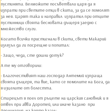
пустинята. Велможите посъветвали царя да я
изпрати при светите отци в скита, за да се помолят
за нея. Царят така и направил ­ изпратил при отците
пустинници своята бесновата дъщеря заедно с
множество слуги.
Когато всички пристигнали в скита, свети Макарий
излязъл да ги посрещне и попитал:
- Защо, чеда, сте дошли дотук?
А те му отговорили:
- Благочестивият наш господар Антемий изпраща
своята дъщеря, та вие, като се помолите на Бога, да
я изцелите от болестта.
Старецът я поел от ръцете на царския сановник и я
отвел при авва Доротей, или иначе казано ­ при
Аполинария, на която казал: