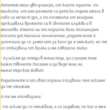
Антемий имал две дъщери, от които едната ­ по-
малката ­ от най-ранните си детски години имала в
себе си нечист дух, а по-голямата от младини
прекарвала времето си в светите църкви и в
молитви. Името на последната било Аполинария.
Когато достигнала пълнолетие, родителите й
започнали да се замислят за кого да я омъжат, но тя
се отказвала от брака и им говорела така:
- Аз искам да отида в манастир, да слушам там
Божественото Писание и да видя чина на
манастирския живот.
Родителите й от своя страна й казвали: Ние искаме
да те омъжим.
А тя им отговаряла:
- Не искам да се омъжвам, а се надявам, че Бог и мен