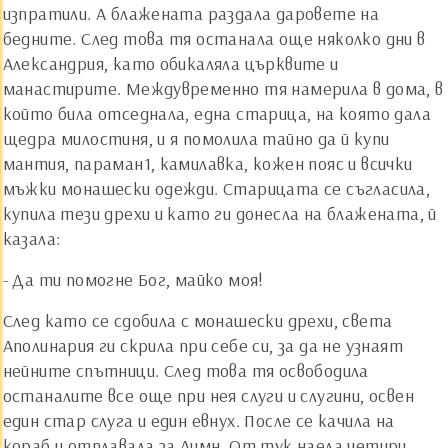
изпратили. А блажената раздала даровете на
бедните. След това тя останала още няколко дни в
Александрия, като обикаляла църквите и
манастирите. Междувременно тя намерила в дома, в
който била отседнала, една старица, на която дала
щедра милостиня, и я помолила тайно да й купи
мантия, параман1, камилавка, кожен пояс и всички
мъжки монашески одежди. Старицата се съгласила,
купила тези дрехи и като ги донесла на блажената, й
казала:
- Да ти помогне Бог, майко моя!
След като се сдобила с монашески дрехи, света
Аполинария ги скрила при себе си, за да не узнаят
нейните спътници. След това тя освободила
останалите все още при нея слуги и слугини, освен
един стар слуга и един евнух. После се качила на
кораб и отплавала за Лимн. От тук наела четири