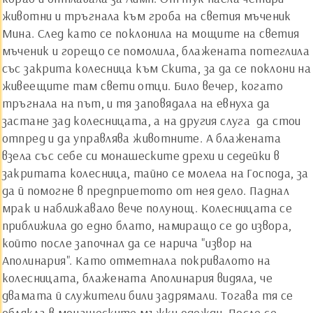
животни и тръгнала към гроба на светия мъченик
Мина. След като се поклонила на мощите на светия
мъченик и горещо се помолила, блажената потеглила
със закрита колесница към Скита, за да се поклони на
живеещите там свети отци. Било вечер, когато
тръгнала на път, и тя заповядала на евнуха да
застане зад колесницата, а на другия слуга ­ да стои
отпред и да управлява животните. А блажената
взела със себе си монашеските дрехи и седейки в
закритата колесница, тайно се молела на Господа, за
да й помогне в предприетото от нея дело. Паднал
мрак и наближавало вече полунощ. Колесницата се
приближила до едно блато, намиращо се до извора,
който после започнал да се нарича "извор на
Аполинария". Като отметнала покривалото на
колесницата, блажената Аполинария видяла, че
двамата й служители били задрямали. Тогава тя се
облякла в монашеските мъжки одежди. После се