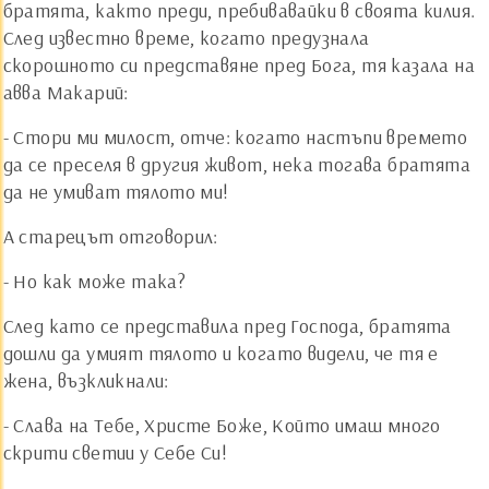
братята, както преди, пребивавайки в своята килия.
След известно време, когато предузнала
скорошното си представяне пред Бога, тя казала на
авва Макарий:
- Стори ми милост, отче: когато настъпи времето
да се преселя в другия живот, нека тогава братята
да не умиват тялото ми!
А старецът отговорил:
- Но как може така?
След като се представила пред Господа, братята
дошли да умият тялото и когато видели, че тя е
жена, възкликнали:
- Слава на Тебе, Христе Боже, Който имаш много
скрити светии у Себе Си!