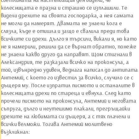
колесницата е празна и страшно се изплашили. Те
видели дрехите на своята господарка, а нея самата
не могли да намерят. Двамата не знаели кога е
слязла, къде е отишла и защо е свалила преди това
всичките си дрехи. Дълго я търсили, викали я, но като
не я намерили, решили да се върнат обратно, понеже
не знаели какво друго да направят. Щом стигнали в
Александрия, те разказали всичко на проконсула, а
той, извънредно удивен, веднага написал до антипата
Антемий, с което го известил за всичко, случило се с
дъщеря му. После изпратил писмото и останалите в
колесницата дрехи по стареца и евнуха. След като
прочели писмото на проконсула, Антемий и неговата
съпруга, дълго и неутешимо плакали, прегръщайки
дрехите на любимата си дъщеря, а с тях плачели и
всички велможи. Тогава Антемий молитвено
възкликнал: