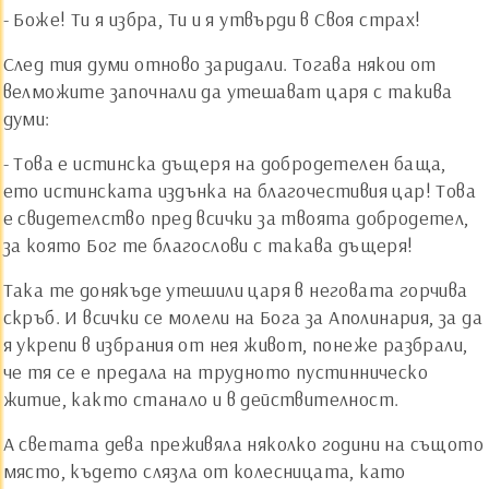
- Боже! Ти я избра, Ти и я утвърди в Своя страх!
След тия думи отново заридали. Тогава някои от
велможите започнали да утешават царя с такива
думи:
- Това е истинска дъщеря на добродетелен баща,
ето истинската издънка на благочестивия цар! Това
е свидетелство пред всички за твоята добродетел,
за която Бог те благослови с такава дъщеря!
Така те донякъде утешили царя в неговата горчива
скръб. И всички се молели на Бога за Аполинария, за да
я укрепи в избрания от нея живот, понеже разбрали,
че тя се е предала на трудното пустинническо
житие, както станало и в действителност.
А светата дева преживяла няколко години на същото
място, където слязла от колесницата, като