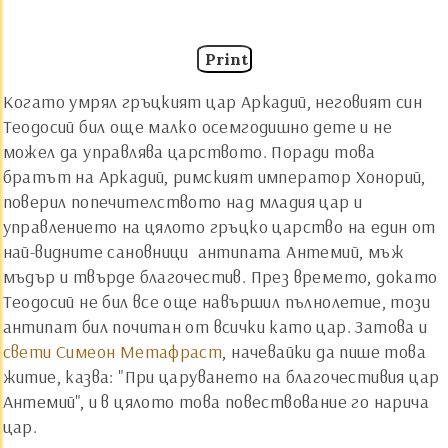
Print
Когато умрял гръцкият цар Аркадий, неговият син
Теодосий бил още малко осемгодишно дете и не
можел да управлява царството. Поради това
братът на Аркадий, римският император Хонорий,
поверил попечителството над младия цар и
управлението на цялото гръцко царство на един от
най-видните сановници ­ антипата Антемий, мъж
мъдър и твърде благочестив. През времето, докато
Теодосий не бил все още навършил пълнолетие, този
антипат бил почитан от всички като цар. Затова и
свети Симеон Метафраст
, начевайки да пише това
житие, казва: "При царуването на благочестивия цар
Антемий", и в цялото това повествование го нарича
цар.