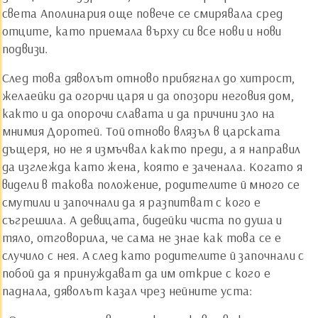
света Аполинария още повече се смирявала сред
отците, като приемала върху си все нови и нови
подвизи.
След това дяволът отново прибягнал до хитрост,
желаейки да огорчи царя и да опозори неговия дом,
както и да опорочи славата и да причини зло на
мнимия Доротей. Той отново влязъл в царската
дъщеря, но не я измъчвал както преди, а я направил
да изглежда като жена, която е заченала. Когато я
видели в такова положение, родителите й много се
смутили и започнали да я разпитват с кого е
съгрешила. А девицата, бидейки чиста по душа и
тяло, отговорила, че сама не знае как това се е
случило с нея. А след като родителите й започнали с
побой да я принуждават да им открие с кого е
паднала, дяволът казал чрез нейните уста: