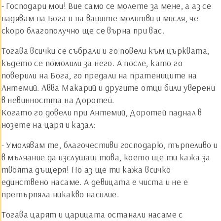
- Господари мои! Вие само се молете за мене, а аз се
надявам на Бога и на вашите молитви и мисля, че
скоро благополучно ще се върна при вас.
Тогава всички се събрали и го повели към църквата,
където се помолили за него. А после, като го
поверили на Бога, го предали на пратениците на
Антемий. Авва Макарий и другите отци били уверени
в невинността на Доротей.
Когато го довели при Антемий, Доротей паднал в
нозете на царя и казал:
- Умолявам те, благочестиви господарю, търпеливо и
в мълчание да изслушаш това, което ще ти кажа за
твоята дъщеря! Но аз ще ти кажа всичко
единствено насаме. А девицата е чиста и не е
претърпяла никакво насилие.
Тогава царят и царицата останали насаме с