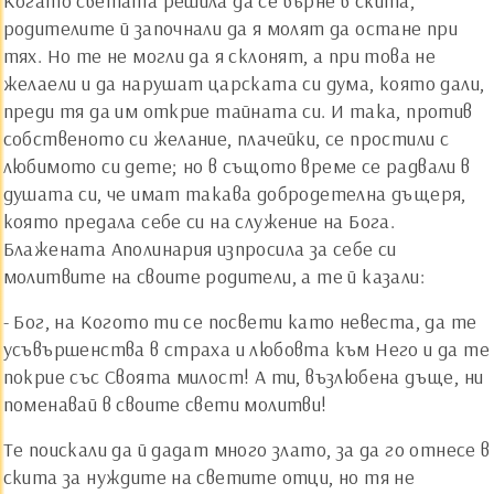
Когато светата решила да се върне в скита,
родителите й започнали да я молят да остане при
тях. Но те не могли да я склонят, а при това не
желаели и да нарушат царската си дума, която дали,
преди тя да им открие тайната си. И така, против
собственото си желание, плачейки, се простили с
любимото си дете; но в същото време се радвали в
душата си, че имат такава добродетелна дъщеря,
която предала себе си на служение на Бога.
Блажената Аполинария изпросила за себе си
молитвите на своите родители, а те й казали:
- Бог, на Когото ти се посвети като невеста, да те
усъвършенства в страха и любовта към Него и да те
покрие със Своята милост! А ти, възлюбена дъще, ни
поменавай в своите свети молитви!
Те поискали да й дадат много злато, за да го отнесе в
скита за нуждите на светите отци, но тя не