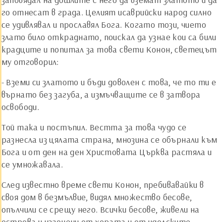
го отнесат в града. Целият исаврийски народ силно
се удивлявал и прославял Бога. Когато този, чието
злато било откраднато, поискал да узнае кои са били
крадците и попитал за това свети Конон, светецът
му отговорил:
- Вземи си златото и бъди доволен с това, че то ти е
върнато без загуба, а измъчващите се в затвора
освободи.
Той така и постъпил. Вестта за това чудо се
разнесла из цялата страна, мнозина се обърнали към
Бога и от ден на ден Христовата Църква растяла и
се умножавала.
След известно време свети Конон, пребивавайки в
своя дом в безмълвие, видял множество бесове,
опълчили се срещу него. Всички бесове, живели на
острова и изгонени от хората и от идолските