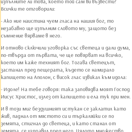
изпълните ли това, което той сам ви възвести?
Всички те отговорили:
- Ако ние наистина чуем гласа на нашия бог, то
незабавно ще изпълним словото му, защото без
съмнение вярваме в него.
И отново сключили уговорка със светеца и дали дума,
по-твърда от първата, че ще повярват на всичко,
което им каже техният бог. Тогава светецът,
застанал пред пещерата, където се намирало
капището на Аполон, с висок глас извикал към идола:
- Идоле! На тебе говоря: така заповядва моят Господ
Иисус Христос, излез от капището и ела тук при мен.
И в този миг бездушният истукан се заклатил като
жив, паднал от мястото си и търкаляйки се по
земята, стигнал до светеца, и като станал от
земята, се изправил пред него. Цялото множество