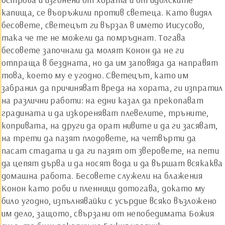
капища, се въоръжили против светеца. Като видял
бесовете, светецът ги вързал в името Иисусово,
така че те не можели да помръднат. Тогава
бесовете започнали да молят Конон да не ги
отпраща в бездната, но да им заповяда да направят
това, което му е угодно. Светецът, като им
забранил да причиняват вреда на хората, ги изпратил
на различни работи: на едни казал да прекопават
градината и да изкореняват плевелите, тръните,
копривата, на други да орат нивите и да ги засяват,
на трети да пазят плодовете, на четвърти да
пасат стадата и да ги пазят от зверовете, на пети
да цепят дърва и да носят вода и да вършат всякаква
домашна работа. Бесовете служели на блажения
Конон като роби и пленници дотогава, докато му
било угодно, изпълнявайки с усърдие всяко възложено
им дело, защото, свързани от непобедимата Божия