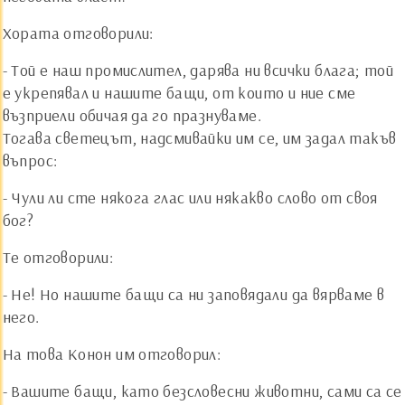
Хората отговорили:
- Той е наш промислител, дарява ни всички блага; той
е укрепявал и нашите бащи, от които и ние сме
възприели обичая да го празнуваме.
Тогава светецът, надсмивайки им се, им задал такъв
въпрос:
- Чули ли сте някога глас или някакво слово от своя
бог?
Те отговорили:
- Не! Но нашите бащи са ни заповядали да вярваме в
него.
На това Конон им отговорил:
- Вашите бащи, като безсловесни животни, сами са се