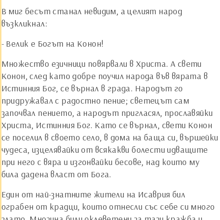
В миг бесът станал невидим, а целият народ
възкликнал:
- Велик е Богът на Конон!
Множество езичници повярвали в Христа. А свети
Конон, след като добре поучил народа във вярата в
Истинния Бог, се върнал в града. Народът го
придружавал с радостно пение; светецът сам
започвал пението, а народът пригласял, прославяйки
Христа, Истинния Бог. Като се върнал, свети Конон
се поселил в своето село, в дома на баща си, вършейки
чудеса, изцелявайки от всякакви болести идващите
при него с вяра и изгонвайки бесове, над които му
била дадена власт от Бога.
Един от най-знатните жители на Исаврия бил
ограбен от крадци, които отнесли със себе си много
злато. Мнозина били оклеветени за тази кражба и