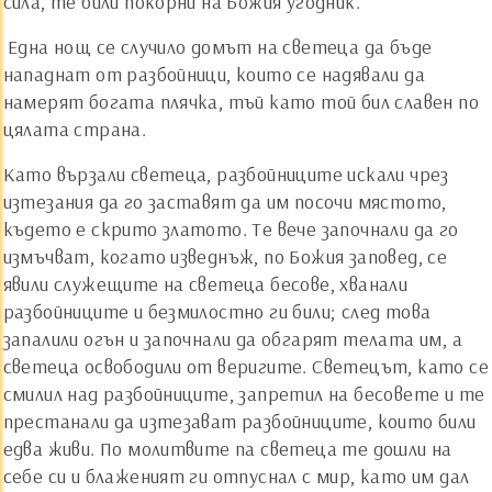
сила, те били покорни на Божия угодник.
Една нощ се случило домът на светеца да бъде
нападнат от разбойници, които се надявали да
намерят богата плячка, тъй като той бил славен по
цялата страна.
Като вързали светеца, разбойниците искали чрез
изтезания да го заставят да им посочи мястото,
където е скрито златото. Те вече започнали да го
измъчват, когато изведнъж, по Божия заповед, се
явили служещите на светеца бесове, хванали
разбойниците и безмилостно ги били; след това
запалили огън и започнали да обгарят телата им, а
светеца освободили от веригите. Светецът, като се
смилил над разбойниците, запретил на бесовете и те
престанали да изтезават разбойниците, които били
едва живи. По молитвите па светеца те дошли на
себе си и блаженият ги отпуснал с мир, като им дал