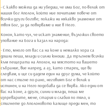
- С какво можеш да ни убедиш, че има Бог, по-велик от
нашия бог Аполон, който ние почитаме повече от
всички други богове; покажи ни някакво знамение от
твоя Бог, за да повярваме и ние в Него.
Конон, като чул, че искат знамение, възложил своето
упование на Бога и казал на народа:
- Ето, много от вас са на коне и немалко хора са
дошли пеша, млади и силни юноши. Да тръгнем всички
към пещерата на Аполон, на мястото на вашето
събрание, вие напред, а аз, като старец, ще ви
следвам, и ще си дадем един на друг дума, че който
от нас стигне по-рано, неговият Бог е велик и
истинен, и на Него подобава да се вярва. Ако едни от
вас на коне, а други, силни и млади, пеша ме
изпреварите, мене, стария и слабия по тяло, и
стигнете до Аполоновото капище преди мен, то