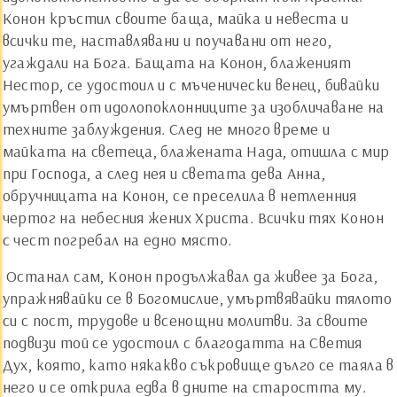
Конон кръстил своите баща, майка и невеста и
всички те, наставлявани и поучавани от него,
угаждали на Бога. Бащата на Конон, блаженият
Нестор, се удостоил и с мъченически венец, бивайки
умъртвен от идолопоклонниците за изобличаване на
техните заблуждения. След не много време и
майката на светеца, блажената Нада, отишла с мир
при Господа, а след нея и светата дева Анна,
обручницата на Конон, се преселила в нетленния
чертог на небесния жених Христа. Всички тях Конон
с чест погребал на едно място.
Останал сам, Конон продължавал да живее за Бога,
упражнявайки се в Богомислие, умъртвявайки тялото
си с пост, трудове и всенощни молитви. За своите
подвизи той се удостоил с благодатта на Светия
Дух, която, като някакво съкровище дълго се таяла в
него и се открила едва в дните на старостта му.