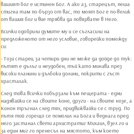
вашият бог е истинен Бог. А ако аз, старецът, пеша
стигна там по-бързо от вас, то моят Бог е по-велик
от вашия бог и вие трябва да повярвате в Него.
Всички одобрили думите му и се съгласили на
предложеното от него условие, говорейки помежду
си:
- Този старец за четири дни не може да дойде до тук:
пътят е дълъг и неудобен, тъй като минава през
високи планини и дълбоки долини, покрити с гъст
храсталак.
След това всички побързали към пещерата - едни
надявайки се на своите коне, други - на своите нозе, а
Конон тръгнал след тях, придвижвайки се с труд. По
пътя той горещо се помолил на Бога и веднага пред
него застанал свети архистратиг Михаил, взел го и
за един миг го пренесъл на мястото, към което