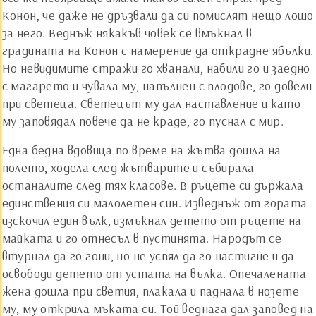
Конон, че даже не дръзвали да си помислят нещо лошо
за него. Веднъж някакъв човек се вмъкнал в
градината на Конон с намерение да открадне ябълки.
Но невидимите стражи го хванали, набили го и заедно
с магарето и чувала му, напълнен с плодове, го довели
при светеца. Светецът му дал наставление и като
му заповядал повече да не краде, го пуснал с мир.
Една бедна вдовица по време на жътва дошла на
полето, ходела след жътварите и събирала
останалите след тях класове. В ръцете си държала
единствения си малолетен син. Изведнъж от гората
изскочил един вълк, измъкнал детето от ръцете на
майката и го отнесъл в пустинята. Народът се
втурнал да го гони, но не успял да го настигне и да
освободи детето от устата на вълка. Опечалената
жена дошла при светия, плакала и паднала в нозете
му, му открила мъката си. Той веднага дал заповед на