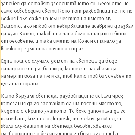
заповед да оставят злодействието си. Бесовете не
само освободили свети Конон от разбойниците, но по
Божия воля даже начели честта на името му.
Защото, ако някой от невярващите исавряни дръзвал
да хули Конон, такива на часа били нападани и бити
от бесовете, и така името на Конон станало за
всички предмет па почит и страх.
Една нощ се случило домът на светеца да бъде
нападнат от разбойници, които се надявали да
намерят богата плячка, тъй като той бил славен по
цялата страна.
Като вързали светеца, разбойниците искали чрез
изтезания да го заставят да им посочи мястото,
където е скрито златото. Те вече започнали да го
измъчват, когато изведнъж, по Божия заповед, се
явили служещите на светеца бесове, хванали
разбойниците и безмилостно ги били; след това