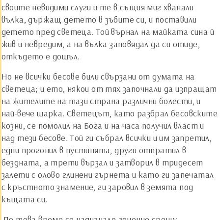
своите невидими слуги и те в същия миг хванали
вълка, държащ детето в зъбите си, и поставили
детето пред светеца. Той върнал на майката сина й
жив и невредим, а на вълка заповядал да си отиде,
откъдето е дошъл.
Но не всички бесове били свързани от думата на
светеца; и ето, някои от тях започнали да изпращат
на жителите на тази страна различни болести, и
най-вече шарка. Светецът, като разбрал бесовските
козни, се помолил на Бога и на часа получил власт и
над тези бесове. Той ги събрал всички и им запретил,
едни прогонил в пустинята, други отпратил в
бездната, а трети вързал и затворил в тридесет
залети с олово глинени гърнета и като ги запечатал
с кръстното знамение, ги заровил в земята под
къщата си.
По това време се надигнало гонение срещу