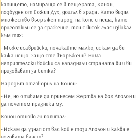
капището, намиращо се в пещерата, Конон,
подбуден от Божия Дух, дошъл в града. Като видял
множество въоръжен народ, на коне и пеша, като
приготвили се за сражение, той с висок глас извикал
към тях:
- Мъже исаврийски, почакайте малко, искам да ви
кажа нещо. Защо сте въоръжени? Нима
неприятелски войски са нападнали страната ви и ви
призовават за битка?
Народът отговорил на Конон:
- Не, но отиваме да принесем жертва на бог Аполон и
да почетем празника му.
Конон отново ги попитал:
- Искам да узная от вас кой е този Аполон и каква е
неговата власт?