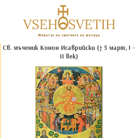
Животът на светиите по месеци
Св. мъченик Конон Исаврийски († 5 март, I -
II век)