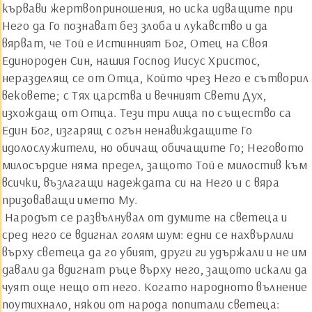
кървави жертвоприношения, но иска идващите при
Него да Го познават без злоба и лукавство и да
вярват, че Той е Истинният Бог, Отец на Своя
Единороден Син, нашия Господ Иисус Христос,
неразделящ се от Отца, Който чрез Него е сътворил
вековете; с Тях царства и вечният Свети Дух,
изхождащ от Отца. Тези три лица по същество са
Един Бог, изгарящ с огън ненавиждащите Го
идолослужители, но обичащ обичащите Го; Неговото
милосърдие няма предел, защото Той е милостив към
всички, възлагащи надеждата си на Него и с вяра
призоваващи името Му.
Народът се развълнувал от думите на светеца и
сред него се вдигнал голям шум: едни се нахвърлили
върху светеца да го убият, други ги удържали и не им
давали да вдигнат ръце върху него, защото искали да
чуят още нещо от него. Когато народното вълнение
поутихнало, някои от народа попитали светеца: