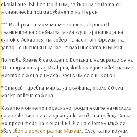
оковаване във вериги в Рим, завършил живота си
мъченически при царуването на Нерон.
*** Исаврия - неголяма местност, скрита в
планините на древната Мала Азия, граничеща на
изток с Ликаония, на север - с част от Фригия, на
запад - с Писидия и на юг - с планинската Киликия.
По това време в селището Витания, намиращо се на
18 стадия от град Исаврия, живеел един човек на име
Нестор с жена си Нада. Родил им се син Конон.
* Стадий - древна мярка за дължина, около 80 или
малко повече сажена.
Когато момчето пораснало, родителите намислили
да го оженят и го сгодили за красивата девица Анна.
Но преди това на Конон във вид на светъл мъж се
явил
свети архистратиг Михаил
. След като поучил