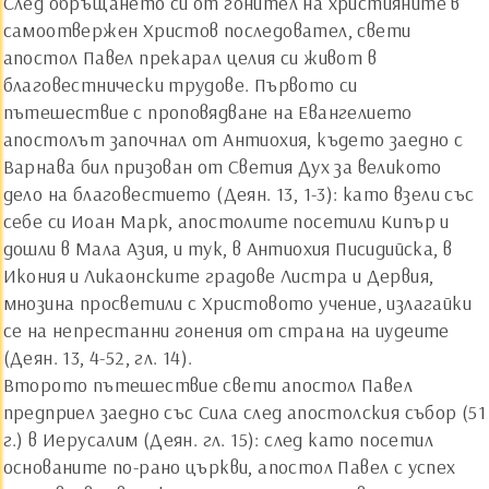
След обръщането си от гонител на християните в
самоотвержен Христов последовател, свети
апостол Павел прекарал целия си живот в
благовестнически трудове. Първото си
пътешествие с проповядване на Евангелието
апостолът започнал от Антиохия, където заедно с
Варнава бил призован от Светия Дух за великото
дело на благовестието (Деян. 13, 1-3): като взели със
себе си Иоан Марк, апостолите посетили Кипър и
дошли в Мала Азия, и тук, в Антиохия Писидийска, в
Икония и Ликаонските градове Листра и Дервия,
мнозина просветили с Христовото учение, излагайки
се на непрестанни гонения от страна на иудеите
(Деян. 13, 4-52, гл. 14).
Второто пътешествие свети апостол Павел
предприел заедно със Сила след апостолския събор (51
г.) в Иерусалим (Деян. гл. 15): след като посетил
основаните по-рано църкви, апостол Павел с успех