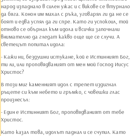
народ изпаднало в силен ужас и с викове се втурнало
да бяга. Конон им махал с ръка, уговарял ги да не се
боят и едва успял да ги спре. Като ги успокоил, той
отново се обърнал към идола и всички започнали
внимателно да гледат какво още ще се случи. А
светецът попитал идола:
- Кажи ни, бездушни истукане, кой е Истинният Бог,
ти ли, или проповядваният от мен мой Господ Иисус
Христос?
В този миг каменният идол с трепет издигнал
ръцете си към небето и гръмко, с човешки глас
произнесъл:
- Един е Истинният Бог, проповядваният от тебе
Христос.
Като казал това, идолът паднал и се счупил. Като