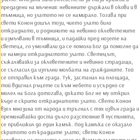
предадени на мъчения: невинните държали в окови и в
тъмница, но златото не се намирало. Тогава при
свети Конон дошъл този, чието злато било
откраднато, и роднините на невинно оклеветените
и измъчвани в тъмница, и падайки пред нозете на
светеца, го умолявали да се помоли Бог да помогне да
се намери откраднатото злато. Светецът,
съжалявайки за оклеветените и невинно страдащи,
се съгласил да изпълни молбата на гражданите. Той
се отправил към града. Тук, застанал на площада,
той вдигнал ръцете си към небето и усърдно се
молел на Бога дотогава, докато Бог не му открил
къде е скрито откраднатото злато. Свети Конон
взел мнозина от народа и тръгнал с тях извън града и
преминавайки доста дълго разстояние в пустинята,
се приближил до един камък. Под камъка се оказало
скритото от крадците злато; свети Конон
заповядал на дошлите с него да вземат златото и да