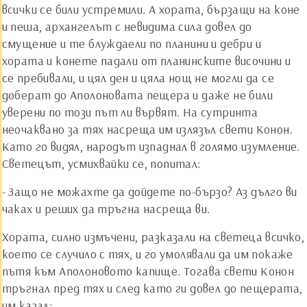
всички се били устремили. А хората, бързащи на коне
и пеша, архангелът с невидима сила довел до
смущение и те блуждаели по планини и дебри и
хората и конете падали от планинските височини и
се пребивали, и цял ден и цяла нощ не могли да се
доберат до Аполоновата пещера и даже не били
уверени по този път ли вървят. На сутринта
неочаквано за тях насреща им излязъл свети Конон.
Като го видял, народът изпаднал в голямо изумление.
Светецът, усмихвайки се, попитал:
- Защо не можахте да дойдете по-бързо? Аз дълго ви
чаках и реших да тръгна насреща ви.
Хората, силно измъчени, разказали на светеца всичко,
което се случило с тях, и го умолявали да им покаже
пътя към Аполоновото капище. Тогава свети Конон
тръгнал пред тях и след като ги довел до пещерата,
им казал: