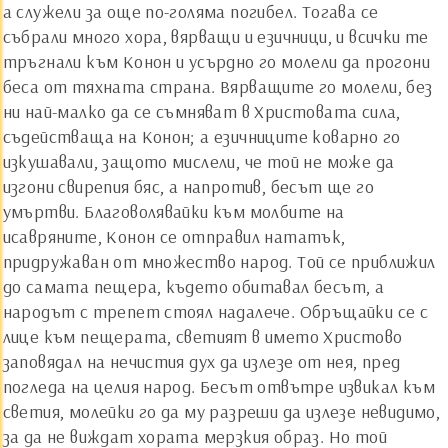
а служели за още по-голяма погибел. Тогава се
събрали много хора, вярващи и езичници, и всички те
тръгнали към Конон и усърдно го молели да прогони
беса от тяхната страна. Вярващите го молели, без
ни най-малко да се съмняват в Христовата сила,
съдействаща на Конон; а езичниците коварно го
изкушавали, защото мислели, че той не може да
изгони свирепия бяс, а напротив, бесът ще го
умъртви. Благоволявайки към молбите на
исавряните, Конон се отправил нататък,
придружаван от множество народ. Той се приближил
до самата пещера, където обитавал бесът, а
народът с трепет стоял надалече. Обръщайки се с
лице към пещерата, светият в името Христово
заповядал на нечистия дух да излезе от нея, пред
погледа на целия народ. Бесът отвътре извикал към
светия, молейки го да му разреши да излезе невидимо,
за да не виждат хората мерзкия образ. Но той