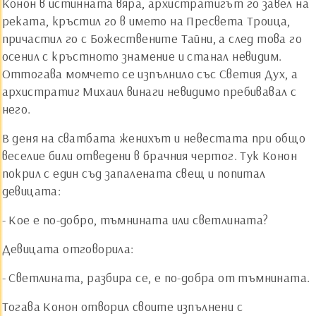
Конон в истинната вяра, архистратигът го завел на
реката, кръстил го в името на Пресвета Троица,
причастил го с Божествените Тайни, а след това го
осенил с кръстното знамение и станал невидим.
Оттогава момчето се изпълнило със Светия Дух, а
архистратиг Михаил винаги невидимо пребивавал с
него.
В деня на сватбата женихът и невестата при общо
веселие били отведени в брачния чертог. Тук Конон
покрил с един съд запалената свещ и попитал
девицата:
- Кое е по-добро, тъмнината или светлината?
Девицата отговорила:
- Светлината, разбира се, е по-добра от тъмнината.
Тогава Конон отворил своите изпълнени с