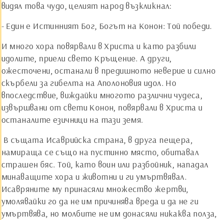
видял това чудо, целият народ възкликнал:
- Един е Истинният Бог, Богът на Конон: Той победи.
И много хора повярвали в Христа и като разбили
идолите, приели свето Кръщение. А други,
ожесточени, останали в предишното неверие и силно
скърбели за гибелта на Аполоновия идол. Но
впоследствие, виждайки многото различни чудеса,
извършвани от свети Конон, повярвали в Христа и
останалите езичници на тази земя.
В същата Исаврийска страна, в друга пещера,
намираща се също на пустинно място, обитавал
страшен бяс. Той, като воин или разбойник, нападал
минаващите хора и животни и ги умъртвявал.
Исавряните му принасяли множество жертви,
умолявайки го да не им причинява вреда и да не ги
умъртвява, но молбите не им донасяли никаква полза,