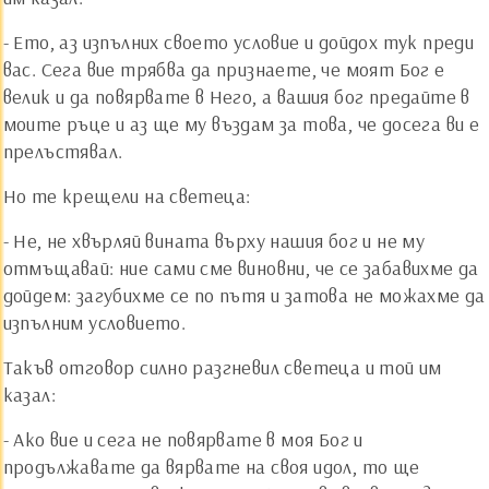
- Ето, аз изпълних своето условие и дойдох тук преди
вас. Сега вие трябва да признаете, че моят Бог е
велик и да повярвате в Него, а вашия бог предайте в
моите ръце и аз ще му въздам за това, че досега ви е
прелъстявал.
Но те крещели на светеца:
- Не, не хвърляй вината върху нашия бог и не му
отмъщавай: ние сами сме виновни, че се забавихме да
дойдем: загубихме се по пътя и затова не можахме да
изпълним условието.
Такъв отговор силно разгневил светеца и той им
казал:
- Ако вие и сега не повярвате в моя Бог и
продължавате да вярвате на своя идол, то ще