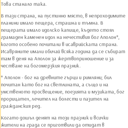
Това станало така.
В тази страна, на пустинно място, в непроходимите
планини имало пещера, страшна и тъмна. В
пещерата имало идолско капище, където стоял
грамаден каменен идол на нечестивия бог Аполон*,
когото особено почитали в исаврийската страна.
Исавряните имали обичай всяка година да се събират
там в деня на Аполон за жертвоприношение и за
честване на богомерзкия празник.
*
Аполон - бог на древните гърци и римляни; бил
почитан като бог на светлината, а също и на
умственото просвещение, поезията и музиката, бог
прорицател, лечител на болести и пазител на
гражданския ред.
Когато дошъл денят на този празник и всички
жители на града се приготвили да отидат в