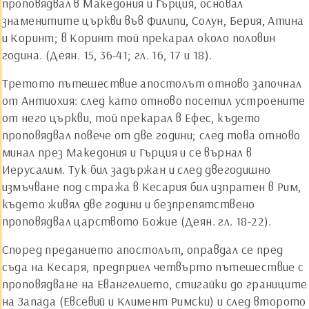
проповядвал в Македония и Гърция, основал
знаменитите църкви във Филипи, Солун, Берия, Атина
и Коринт; в Коринт той прекарал около половин
година. (Деян. 15, 36-41; гл. 16, 17 и 18).
Третото пътешествие апостолът отново започнал
от Антиохия: след като отново посетил устроените
от него църкви, той прекарал в Ефес, където
проповядвал повече от две години; след това отново
минал през Македония и Гърция и се върнал в
Иерусалим. Тук бил задържан и след двегодишно
измъчване под стража в Кесария бил изпратен в Рим,
където живял две години и безпрепятствено
проповядвал царството Божие (Деян. гл. 18-22).
Според преданието апостолът, оправдал се пред
съда на Кесаря, предприел четвърто пътешествие с
проповядване на Евангелието, стигайки до границите
на Запада (Евсевий и Климент Римски) и след второто