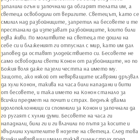
запалили огън и започнали да обгарят телата им, а
светеца освободили от веригите. Светецът, като се
смилил над разбойниците, запретил на бесовете и те
престанали да изтезават разбойниците, които били
едва живи. По молитвите на светеца те дошли на
себе си и блаженият ги отпуснал с мир, като им дал
заповед да оставят злодействието си. Бесовете не
само освободили свети Конон от разбойниците, но по
Божия воля даже пазели честта на името му.
Защото, ако някой от невярващите исавряни дръзвал
да хули Конон, такива на часа били нападани и бити
от бесовете, и така името на Конон станало за
всички предмет на почит и страх. Веднъж двама
идолопоклонници си спомнили за Конон и започнали да
го ругаят с хулни думи. Бесовете на часа ги
нападнали, били ги и ги влачили по пътя за косите и
хвърлили хулителите в нозете на светеца. След това
всички невярващи имали такъв силен страх пред