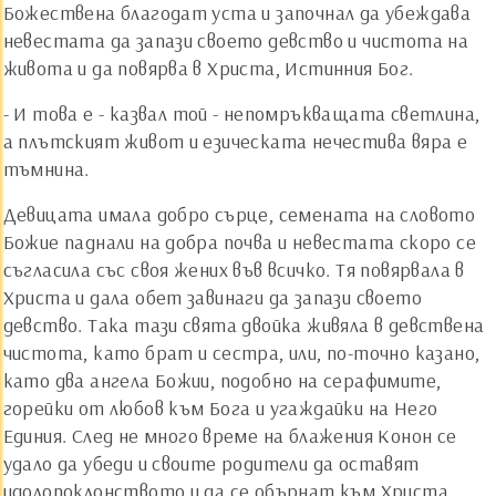
Божествена благодат уста и започнал да убеждава
невестата да запази своето девство и чистота на
живота и да повярва в Христа, Истинния Бог.
- И това е - казвал той - непомръкващата светлина,
а плътският живот и езическата нечестива вяра е
тъмнина.
Девицата имала добро сърце, семената на словото
Божие паднали на добра почва и невестата скоро се
съгласила със своя жених във всичко. Тя повярвала в
Христа и дала обет завинаги да запази своето
девство. Така тази свята двойка живяла в девствена
чистота, като брат и сестра, или, по-точно казано,
като два ангела Божии, подобно на серафимите,
горейки от любов към Бога и угаждайки на Него
Единия. След не много време на блажения Конон се
удало да убеди и своите родители да оставят
идолопоклонството и да се обърнат към Христа.