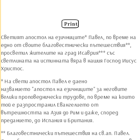
Print
Светият апостол на езичниците* Павел, по време на
едно от своите благовестнически пътешествия**,
просветил жителите на град Исаврия*** със
светлината на истинната вяра в нашия Господ Иисус
Христос.
* На свети апостол Павел е даено
названието "апостол на езичниците" за неговите
велики проповеднически трудове, по време на които
той е разпространил Евангелието от
вътрешността на Азия до Рим и даже, според
преданието, до Испания и Британия.
** Благовестнически пътешествия на св.ап. Павел.