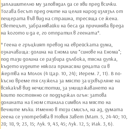
заплашително му заповядал да се яви пред всички.
Тогава бесът пред очите на целия народ излязъл от
пещерата във вид на страшна, тресяща се жена.
Светецът, забранявайки на беса да причинява вреда
на когото и да е, го отпратил в геената*.
* Геена е гръцкият превод на еврейската дума,
означаваща: долина на Енома или “синове на Енома”;
под тази долина се разбира дълбока, тясна дупка,
където иудеите някога принасяли децата си в
жертва на Молох (4 Цар. 10, 24); Иерем. 7, 11). В по-
късно време тя служела за място за изхвърляне на
всякакъв вид нечистотии, за унищожаването на
които постоянно се поддържал огън: затова
долината на Еном станала символ на място на
вечните мъки. Именно в този смисъл, на ад, думата
геена се употребява в Новия Завет (Мат. 5, 24-40; 10,
28; 18, 9; 23, 15; Лук. 9, 43, 45; Лук. 12, 5; Иак. 3, 6).