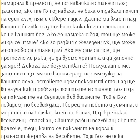
намирали в прелест, не познавайки Истинния Бог;
защото, ако те Го познаваха, не биха отдавали почит
на един глух, ням и скверен идол. Дайте ми власт над
вашите богове и аз ще ви покажа кого почитате и
кой е вашият бог. Ако го намажа с боя, той ще може
ли да се измие? Ако го разбия с железен чук, ще може
ли отново да стане цял? Ако му дам да яде, ще
протегне ли ръка, за да вземе храната и да започне
да яде?! Докога ще безумствате? Послушайте ме,
защото и аз съм от вашия град, но съм чужд на
вашите дела; оставете идолопоклонството и аз ще
ви науча как трябва да почитате Истинния Бог и да
се покланяте на Седящия във висините. Той е Бог
невидим, но всевиждащ, Творец на небето и земята, и
морето, и на всичко, което е в тях, Цар крепък и
всемогъщ, спасяващ Своите раби и погубващ Своите
врагове, тези, които се покланят на идоли и
принасят жертва на бесовете. Този Бог не иска