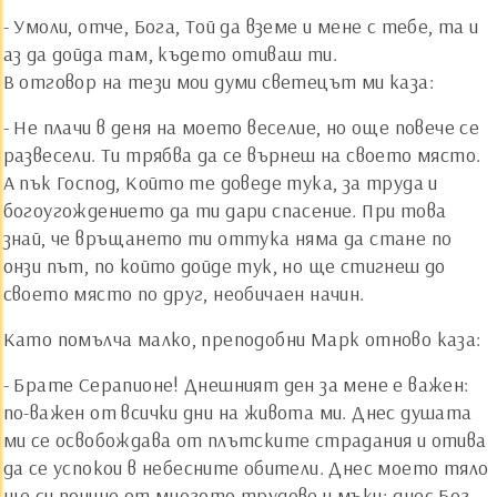
- Умоли, отче, Бога, Той да вземе и мене с тебе, та и
аз да дойда там, където отиваш ти.
В отговор на тези мои думи светецът ми каза:
- Не плачи в деня на моето веселие, но още повече се
развесели. Ти трябва да се върнеш на своето място.
А пък Господ, Който те доведе тука, за труда и
богоугождението да ти дари спасение. При това
знай, че връщането ти оттука няма да стане по
онзи път, по който дойде тук, но ще стигнеш до
своето място по друг, необичаен начин.
Като помълча малко, преподобни Марк отново каза:
- Брате Серапионе! Днешният ден за мене е важен:
по-важен от всички дни на живота ми. Днес душата
ми се освобождава от плътските страдания и отива
да се успокои в небесните обители. Днес моето тяло
ще си почине от многото трудове и мъки; днес Бог