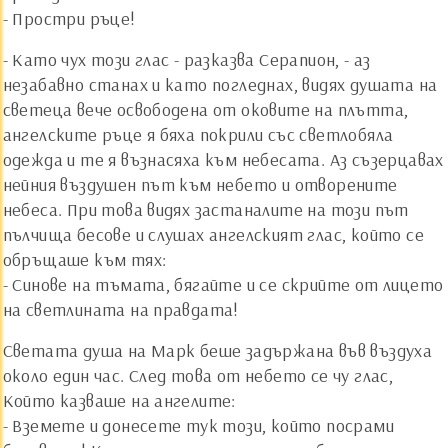
- Простри ръце!
- Като чух този глас - разказва Серапион, - аз
незабавно станах и като погледнах, видях душата на
светеца вече освободена от оковите на плътта,
ангелските ръце я бяха покрили със светлобяла
одежда и те я възнасяха към небесата. Аз съзерцавах
нейния въздушен път към небето и отворените
небеса. При това видях застаналите на този път
пълчища бесове и слушах ангелският глас, който се
обръщаше към тях:
- Синове на тъмата, бягайте и се скрийте от лицето
на светлината на правдата!
Светата душа на Марк беше задържана във въздуха
около един час. След това от небето се чу глас,
Който казваше на ангелите:
- Вземете и донесете тук този, който посрами