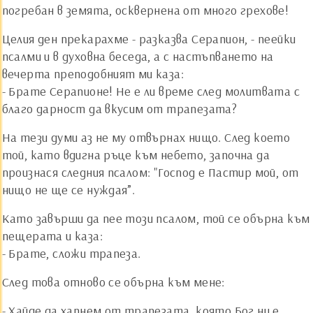
погребан в земята, осквернена от много грехове!
Целия ден прекарахме - разказва Серапион, - пеейки
псалми и в духовна беседа, а с настъпването на
вечерта преподобният ми каза:
- Брате Серапионе! Не е ли време след молитвата с
благо дарност да вкусим от трапезата?
На тези думи аз не му отвърнах нищо. След което
той, като вдигна ръце към небето, започна да
произнася следния псалом: "Господ е Пастир мой, от
нищо не ще се нуждая”.
Като завърши да пее този псалом, той се обърна към
пещерата и каза:
- Брате, сложи трапеза.
След това отново се обърна към мене:
- Хайде да хапнем от трапезата, която Бог ни е