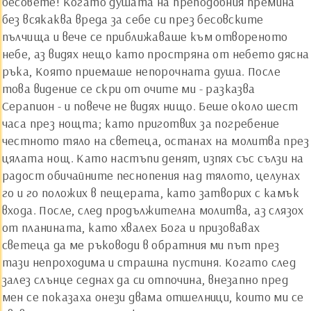
бесовете! Когато душата на преподобния премина
без всякаква вреда за себе си през бесовските
пълчища и вече се приближаваше към отвореното
небе, аз видях нещо като простряна от небето дясна
ръка, Която приемаше непорочната душа. После
това видение се скри от очите ми - разказва
Серапион - и повече не видях нищо. Беше около шест
часа през нощта; като приготвих за погребение
честното тяло на светеца, останах на молитва през
цялата нощ. Като настъпи денят, изпях със сълзи на
радост обичайните песнопения над тялото, целунах
го и го положих в пещерата, като затворих с камък
входа. После, след продължителна молитва, аз слязох
от планината, като хвалех Бога и призовавах
светеца да ме ръководи в обратния ми път през
тази непроходима и страшна пустиня. Когато след
залез слънце седнах да си отпочина, внезапно пред
мен се показаха онези двама отшелници, които ми се