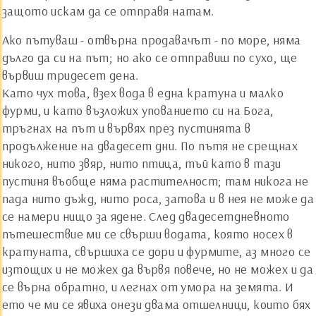
защото искам да се отправя натам.
Ако пътуваш - отвърна продавачът - по море, няма
дълго да си на път; но ако се отправиш по сухо, ще
вървиш тридесет дена.
Като чух това, взех вода в една кратуна и малко
фурми, и като възложих упованието си на Бога,
тръгнах на път и вървях през пустинята в
продължение на двадесет дни. По пътя не срещнах
никого, нито звяр, нито птица, тъй като в тази
пустиня въобще няма растителност; там никога не
пада нито дъжд, нито роса, затова и в нея не може да
се намери нищо за ядене. След двадесетдневното
пътешествие ми се свърши водата, която носех в
кратуната, свършиха се дори и фурмите, аз много се
изтощих и не можех да вървя повече, но не можех и да
се върна обратно, и легнах от умора на земята. И
ето че ми се явиха онези двама отшелници, които бях