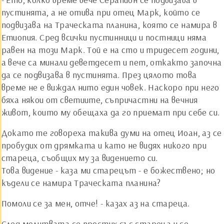
пустинята, а не отива при отец Марк, който се
подвизава на Траческата планина, която се намира в
Етиопия. Сред всички пустинници и постници няма
равен на този Марк. Той е на сто и тридесет години,
а вече са минали деветдесет и пет, откакто започна
да се подвизава в пустинята. През цялото това
време не е виждал нито един човек. Наскоро при него
бяха някои от светиите, съпричастни на вечния
живот, които му обещаха да го приемат при себе си.
Докато те говореха такива думи на отец Иоан, аз се
пробудих от дрямката и като не видях никого при
стареца, съобщих му за видението си.
Това видение - каза ми старецът - е божествено; но
къдели се намира Траческата планина?
Помоли се за мен, отче! - казах аз на стареца.
След молитвата се простих със стареца и се