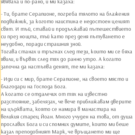
явяваха и по-рано, и ми казаха:
- Ти, брате Серапионе, погреба тялото на блажения
подвижник, за когото наистина е недостоен целият
свят. И тъй, ставай и продължавай пътешествието
си през нощта, тъй като през деня пътуването е
неудобно, поради страшния зной.
Тогава станах и тръгнах след тези, които ми се бяха
явили, и вървях след тях до ранно утро. А когато
започна да настъпва денят, те ми казаха:
- Иди си с мир, брате Серапионе, на своето място и
благодари на Господа Бога.
А когато се отдалечих от тях на известно
разстояние, забелязах, че вече приближавам дверите
на църквата, която се намира в манастира на
великия старец Йоан. Много учуден на това, от душа
прославих Бога и си спомних думите, които ми беше
казал преподобният Марк, че връщането ми ще