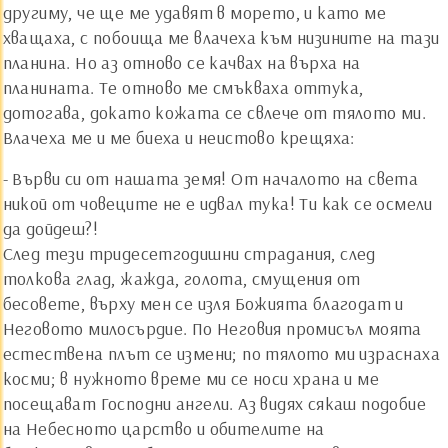
другиму, че ще ме удавят в морето, и като ме
хващаха, с побоища ме влачеха към низините на тази
планина. Но аз отново се качвах на върха на
планината. Те отново ме смъкваха оттука,
дотогава, докато кожата се свлече от тялото ми.
Влачеха ме и ме биеха и неистово крещяха:
- Върви си от нашата земя! От началото на света
никой от човеците не е идвал тука! Ти как се осмели
да дойдеш?!
След тези тридесетгодишни страдания, след
толкова глад, жажда, голота, смущения от
бесовете, върху мен се изля Божията благодат и
Неговото милосърдие. По Неговия промисъл моята
естествена плът се измени; по тялото ми израснаха
косми; в нужното време ми се носи храна и ме
посещават Господни ангели. Аз видях сякаш подобие
на Небесното царство и обителите на