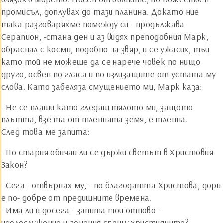
промисъл, доплувах до тази планина. Докато ние
така разговаряхме помежду си - продължава
Серапион, -стана ден и аз видях преподобния Марк,
обраснал с косми, подобно на звяр, и се ужасих, тъй
като той не можеше да се нарече човек по нищо
друго, освен по гласа и по излизащите от устата му
слова. Като забеляза смущението ми, Марк каза:
- Не се плаши като гледаш тялото ми, защото
плътта, взе та от тленната земя, е тленна.
След това ме запита:
- По стария обичай ли се държи светът в Христовия
Закон?
- Сега - отвърнах му, - по благодатта Христова, дори
е по- добре от предишните времена.
- Има ли и досега - запита той отново -
идолослужение и гонения срещу християните?