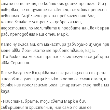
стане не по пътя, по който бях дошъл при него. И аз
повярвах, че по думите на светеца съм бил пренесен
невидимо. Възблагодарих на преблагия наш Бог,
Който всичко е устроил за добро за мен,
недостойния, по молитвите и просбите на Своя верен
раб, преподобния наш отец Марк.
Като чу гласа ми, от манастира забързано излезе при
мене авва Йоан икато ме приветстваше, каза:
- По Божията милост при нас благополучно се завърна
авва Серапион.
После влязохме в църквата и аз разказах на стареца
и неговите ученици за всичко, което се случи с мен, и
всички ние прославихме Бога. Старецът след това ми
каза:
- Наистина, брате, този свети Марк е бил
съвършеният християнин; ние само по име се