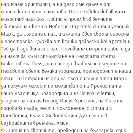
наричаме християни, а на дело сме далече от
истинското християнство. Нека Човеколюбивият и
милостив наш Бог, Който е приел във вечните
обители на Своето Небесно Царство светия угодник
Марк, да съхрани и нас, и цялата Своя света съборна
и апостолска Църква от всички дяволски коварства и
Той да бъде винаги с нас, Неговите смирени раби, и да
ни насочва към изпълняване на Неговата света
Божествена воля, та и ние да вървим по следите на
Неговите свети велики угодници, преподобните наши
отци - и в страшния ден на съда с нашия отец Марк
да получим милост по молитвите на Пречистата
наша Владичица Богородица и на всички светии,
угодили на нашия Господ Иисус Христос, на Когото
подобава слава, чест и поклонение, с Отца и с
Пресветия, Благ и Животворящ Дух сега и в
безкрайните времена. Амин.
© Жития на светиите, преведени на български език