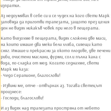
изпратил.
Аз недоумявах в себе си и се чудех на кого свети Марк
заповяда да приготви трапезата, защото през целия
ден не видях никакъв човек при него в пещерата.
Като влязохме в пещерата, видях сложени две маси,
на които имаше два меки бели хляба, сияещи като
сняг. Имаше и прекрасни за окото плодове, две печени
риби, очистени маслини, фурми, сол и пълна кана с
вода, по-сладка от мед. Когато седнахме, свети
Марк ми каза:
- Чедо Серапионе, благослови!
- Извини ме, отче - отвърнах аз. Тогава светецът
произнесе:
- Господи, благослови!
И аз видях над трапезата простряна от небето