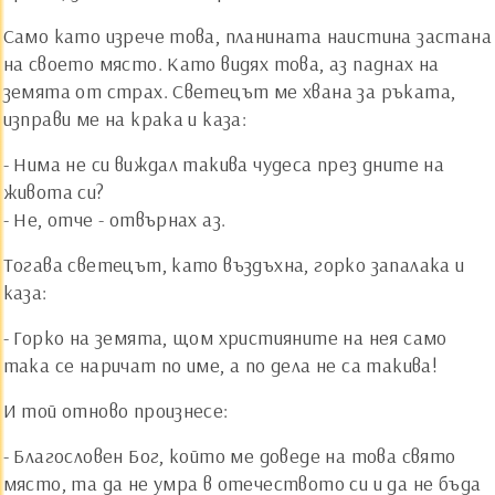
Само като изрече това, планината наистина застана
на своето място. Като видях това, аз паднах на
земята от страх. Светецът ме хвана за ръката,
изправи ме на крака и каза:
- Нима не си виждал такива чудеса през дните на
живота си?
- Не, отче - отвърнах аз.
Тогава светецът, като въздъхна, горко запалака и
каза:
- Горко на земята, щом християните на нея само
така се наричат по име, а по дела не са такива!
И той отново произнесе:
- Благословен Бог, който ме доведе на това свято
място, та да не умра в отечеството си и да не бъда