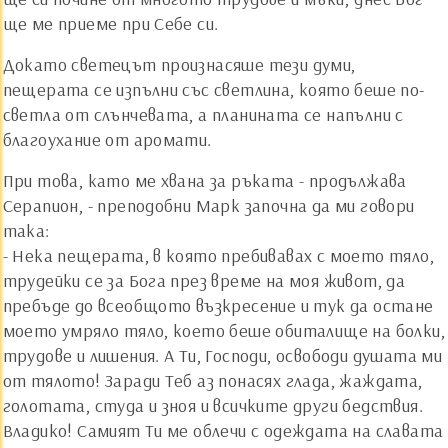
ще ме приеме при Себе си.
Докато светецът произнасяше тези думи,
пещерата се изпълни със светлина, която беше по-
светла от слънчевата, а планината се напълни с
благоухание от аромати.
При това, като ме хвана за ръката - продължава
Серапион, - преподобни Марк започна да ми говори
така:
- Нека пещерата, в която пребивавах с моето тяло,
трудейки се за Бога през време на моя живот, да
пребъде до всеобщото възкресение и тук да остане
моето умряло тяло, което беше обиталище на болки,
трудове и лишения. А Ти, Господи, освободи душата ми
от тялото! Заради Теб аз понасях глада, жаждата,
голотата, студа и зноя и всичките други бедствия.
Владико! Самият Ти ме облечи с одеждата на славата