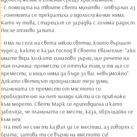
- С помощта на твоите свети молитви - отвърнах аз
- гоненията се прекратиха и идолослужение няма.
Като чу това, старецът се зарадва с голяма радост.
После отново запита:
- Има ли сега на света някои светии, които вършат
чудеса, както е казал Господ в Своето Евангелие: "ако
имате вяра колкото синапово зърно, ще речете на
тая планина: премести се оттука там, и тя ще се
премести; и нищо няма да бъде за вас невъзможно".
Докато светецът произнасяше тези думи,
планината се премести от мястото си
приблизително на пет хиляди лакти и се приближи
към морето. Свети Марк се приповдигна и като
забеляза, че планината се мести, каза, обръщайки се
към нея:
- На теб не съм ти казвал да се местиш, аз говорех с
брата; затова ти се върни на мястото си!