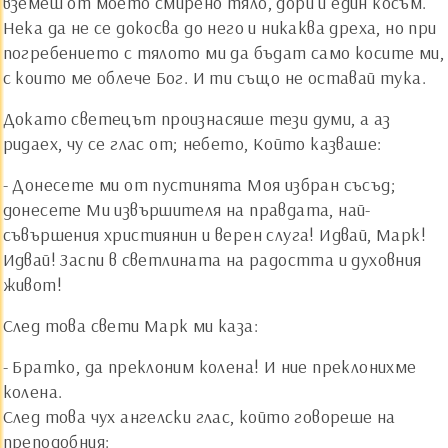
вземеш от моето смирено тяло, дори и един косъм.
Нека да не се докосва до него и никаква дреха, но при
погребението с тялото ми да бъдат само косите ми,
с които ме облече Бог. И ти също не оставай тука.
Докато светецът произнасяше тези думи, а аз
ридаех, чу се глас от; небето, Който казваше:
- Донесете ми от пустинята Моя избран съсъд;
донесете Ми извършителя на правдата, най-
съвършения християнин и верен слуга! Идвай, Марк!
Идвай! Заспи в светлината на радостта и духовния
живот!
След това свети Марк ми каза:
- Братко, да преклоним колена! И ние преклонихме
колена.
След това чух ангелски глас, който говореше на
преподобния: