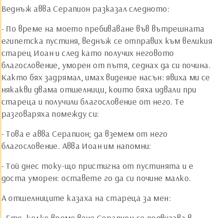
Веднъж авва Серапион разказал следното:
- По време на моето пребиваване във вътрешната
египетска пустиня, веднъж се отправих към великия
старец Иоан и след като получих неговото
благословение, уморен от пътя, седнах да си почина.
Както бях задрямал, имах видение насън: явиха ми се
някакви двама отшелници, които бяха идвали при
стареца и получили благословение от него. Те
разговаряха помежду си:
- Това е авва Серапион; да вземем от него
благословение. Авва Иоан им напомни:
- Той днес току-що пристигна от пустинята и е
доста уморен: оставете го да си почине малко.
А отшелниците казаха на стареца за мен:
- Ето, колко време вече Серапион се подвизава в