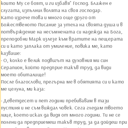
които Му се боят, и ги избавя" Господ. Блажен е
слугата, изпълнил волята на своя господар.
Като изрече това и много още друго от
Божественото Писание за утеха на своята душа и в
потвърждение на несъмнената си надежда на Бога,
преподобни Марк излезе към вратите на пещерата
си и като заплака от умиление, повика ме, като
казваше:
- О, колко е велик подвигът на духовния ми син
Серапион, който предприе такъв труд, да види
моето обиталище!
После благослови, прегърна ме в обятията си и като
ме целуна, ми каза:
- Деветдесет и пет години пребивавам в тази
пустиня и не съм виждал човек. Сега гледам твоето
лице, което исках да видя от много години. Ти не се
полени да предприемеш такъв труд, за да дойдеш при