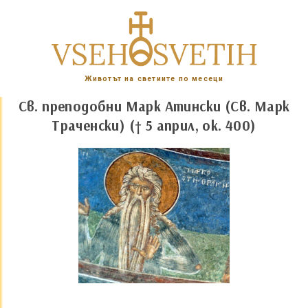
Животът на светиите по месеци
Св. преподобни Марк Атински (Св. Марк
Траченски) († 5 април, ок. 400)