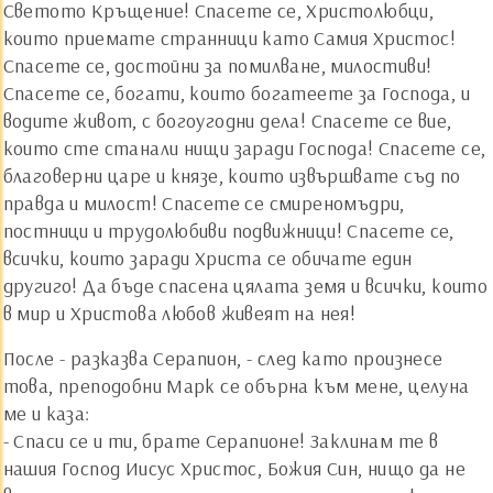
Светото Кръщение! Спасете се, Христолюбци,
които приемате странници като Самия Христос!
Спасете се, достойни за помилване, милостиви!
Спасете се, богати, които богатеете за Господа, и
водите живот, с богоугодни дела! Спасете се вие,
които сте станали нищи заради Господа! Спасете се,
благоверни царе и князе, които извършвате съд по
правда и милост! Спасете се смиреномъдри,
постници и трудолюбиви подвижници! Спасете се,
всички, които заради Христа се обичате един
другиго! Да бъде спасена цялата земя и всички, които
в мир и Христова любов живеят на нея!
После - разказва Серапион, - след като произнесе
това, преподобни Марк се обърна към мене, целуна
ме и каза:
- Спаси се и ти, брате Серапионе! Заклинам те в
нашия Господ Иисус Христос, Божия Син, нищо да не