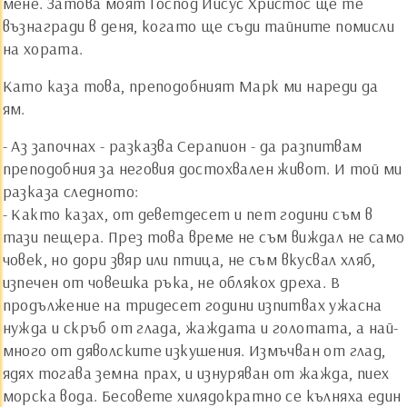
мене. Затова моят Господ Иисус Христос ще те
възнагради в деня, когато ще съди тайните помисли
на хората.
Като каза това, преподобният Марк ми нареди да
ям.
- Аз започнах - разказва Серапион - да разпитвам
преподобния за неговия достохвален живот. И той ми
разказа следното:
- Както казах, от деветдесет и пет години съм в
тази пещера. През това време не съм виждал не само
човек, но дори звяр или птица, не съм вкусвал хляб,
изпечен от човешка ръка, не облякох дреха. В
продължение на тридесет години изпитвах ужасна
нужда и скръб от глада, жаждата и голотата, а най-
много от дяволските изкушения. Измъчван от глад,
ядях тогава земна прах, и изнуряван от жажда, пиех
морска вода. Бесовете хилядократно се кълняха един