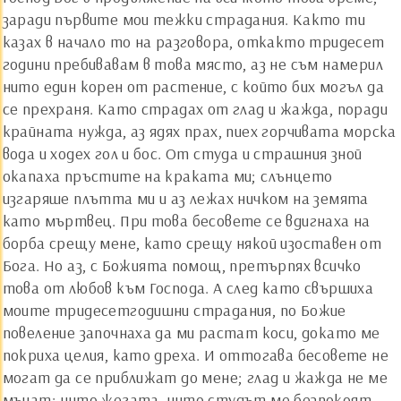
заради първите мои тежки страдания. Както ти
казах в начало то на разговора, откакто тридесет
години пребивавам в това място, аз не съм намерил
нито един корен от растение, с който бих могъл да
се прехраня. Като страдах от глад и жажда, поради
крайната нужда, аз ядях прах, пиех горчивата морска
вода и ходех гол и бос. От студа и страшния зной
окапаха пръстите на краката ми; слънцето
изгаряше плътта ми и аз лежах ничком на земята
като мъртвец. При това бесовете се вдигнаха на
борба срещу мене, като срещу някой изоставен от
Бога. Но аз, с Божията помощ, претърпях всичко
това от любов към Господа. А след като свършиха
моите тридесетгодишни страдания, по Божие
повеление започнаха да ми растат коси, докато ме
покриха целия, като дреха. И оттогава бесовете не
могат да се приближат до мене; глад и жажда не ме
мъчат; нито жегата, нито студът ме безпокоят.