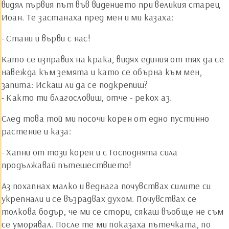
видял първия път във видението при великия старец
Иоан. Те застанаха пред мен и ми казаха:
- Стани и върви с нас!
Като се изправих на крака, видях единия от тях да се
навежда към земята и като се обърна към мен,
запита: Искаш ли да се подкрепиш?
- Както ти благословиш, отче - рекох аз.
След това той ми посочи корен от едно пустинно
растение и каза:
- Хапни от този корен и с Господнята сила
продължавай пътешествието!
Аз похапнах малко и веднага почувствах силите си
укрепнали и се възрадвах духом. Почувствах се
толкова бодър, че ми се стори, сякаш въобще не съм
се уморявал. После те ми показаха пътечката, по