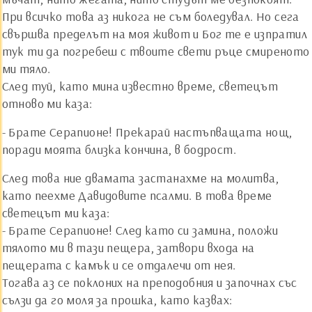
При всичко това аз никога не съм боледувал. Но сега
свършва пределът на моя живот и Бог те е изпратил
тук ти да погребеш с твоите свети ръце смиреното
ми тяло.
След туй, като мина известно време, светецът
отново ми каза:
- Брате Серапионе! Прекарай настъпващата нощ,
поради моята близка кончина, в бодрост.
След това ние двамата застанахме на молитва,
като пеехме Давидовите псалми. В това време
светецът ми каза:
- Брате Серапионе! След като си замина, положи
тялото ми в тази пещера, затвори входа на
пещерата с камък и се отдалечи от нея.
Тогава аз се поклоних на преподобния и започнах със
сълзи да го моля за прошка, като казвах: