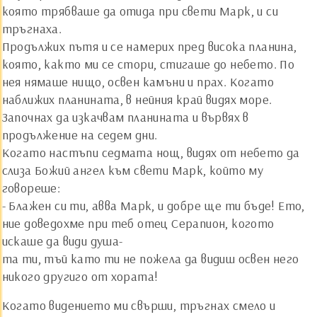
която трябваше да отида при свети Марк, и си
тръгнаха.
Продължих пътя и се намерих пред висока планина,
която, както ми се стори, стигаше до небето. По
нея нямаше нищо, освен камъни и прах. Когато
наближих планината, в нейния край видях море.
Започнах да изкачвам планината и вървях в
продължение на седем дни.
Когато настъпи седмата нощ, видях от небето да
слиза Божий ангел към свети Марк, който му
говореше:
- Блажен си ти, авва Марк, и добре ще ти бъде! Ето,
ние доведохме при теб отец Серапион, когото
искаше да види душа-
та ти, тъй като ти не пожела да видиш освен него
никого другиго от хората!
Когато видението ми свърши, тръгнах смело и