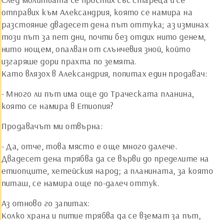
отправих към Александрия, която се намира на
разстояние двадесет дена път оттука; аз изминах
този път за пет дни, почти без отдих нито денем,
нито нощем, опалван от слънчевия зной, който
изгаряше дори прахта по земята.
Като влязох в Александрия, попитах един продавач:
- Много ли път има още до Траческата планина,
която се намира в Етиопия?
Продавачът ми отвърна:
- Да, отче, това място е още много далече.
Двадесет дена трябва да се върви до пределите на
етиопците, хетейския народ; а планината, за която
питаш, се намира още по-далеч оттук.
Аз отново го запитах:
Колко храна и питие трябва да се вземат за път,