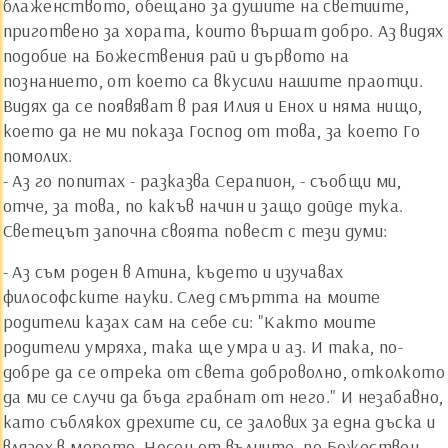
блаженството, обещано за душите на светиите,
приготвено за хората, които вършат добро. Аз видях
подобие на Божествения рай и дървото на
познанието, от което са вкусили нашите праотци.
Видях да се появяват в рая Илия и Енох и няма нищо,
което да не ми показа Господ от това, за което Го
помолих.
- Аз го попитах - разказва Серапион, - съобщи ми,
отче, за това, по какъв начин и защо дойде тука.
Светецът започна своята повест с тези думи:
- Аз съм роден в Атина, където и изучавах
философските науки. След смъртта на моите
родители казах сам на себе си: "Както моите
родители умряха, така ще умра и аз. И така, по-
добре да се отрека от света доброволно, отколкото
да ми се случи да бъда грабнат от него." И незабавно,
като съблякох дрехите си, се залових за една дъска и
влязох в морето. Носен от вълните, по Божествен