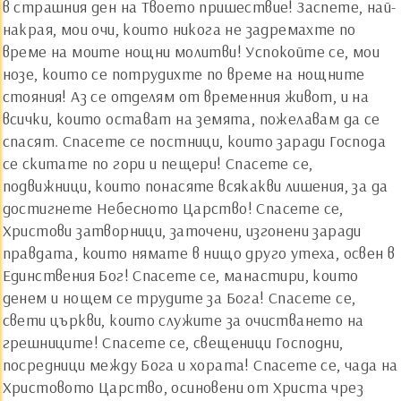
в страшния ден на Твоето пришествие! Заспете, най-
накрая, мои очи, които никога не задремахте по
време на моите нощни молитви! Успокойте се, мои
нозе, които се потрудихте по време на нощните
стояния! Аз се отделям от временния живот, и на
всички, които остават на земята, пожелавам да се
спасят. Спасете се постници, които заради Господа
се скитате по гори и пещери! Спасете се,
подвижници, които понасяте всякакви лишения, за да
достигнете Небесното Царство! Спасете се,
Христови затворници, заточени, изгонени заради
правдата, които нямате в нищо друго утеха, освен в
Единствения Бог! Спасете се, манастири, които
денем и нощем се трудите за Бога! Спасете се,
свети църкви, които служите за очистването на
грешниците! Спасете се, свещеници Господни,
посредници между Бога и хората! Спасете се, чада на
Христовото Царство, осиновени от Христа чрез