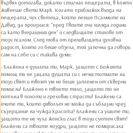
вървях дотогава, докато стигнах пещерата, в която
живееше свети Марк. Когато приближих входа на
пещерата, чух светеца, който пееше Псалмите на
Давид, да произнася: "пред Твоите очи хиляда години
са като вчерашния ден" и следващите стихове от
този псалом. След това от преливащата духовна
радост, която го беше обзела, той започна да говори
сам на себе си с такива думи:
- Блажена е душата ти, Марк, защото с Божията
помощ ти не зацапа душата си с нечистотиите на
този свят и твоят ум не беше запленен от скверни
помисли! Блажено е твоето тяло, защото то не
потъна в похоти и греховни страсти! Блажени са
очите ти, които дяволът не можа да съблазни чрез
съзерцание на чужда красота! Блажени са ушите ти,
защото те не чуха женски глас в този суетен свят!
Блажени са твоите ноздри, защото не помирисаха