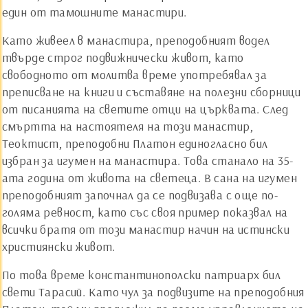
един от тамошните манастири.
Като живеел в манастира, преподобният водел
твърде строг подвижнически живот, като
свободното от молитва време употребявал за
преписване на книги и съставяне на полезни сборници
от писанията на светите отци на църквата. След
смъртта на настоятеля на този манастир,
Теоктист, преподобни Платон единогласно бил
избран за игумен на манастира. Това станало на 35-
ата година от живота на светеца. В сана на игумен
преподобният започнал да се подвизава с още по-
голяма ревност, като със своя пример показвал на
всички братя от този манастир начин на истински
християнски живот.
По това време константинополски патриарх бил
свети Тарасий. Като чул за подвизите на преподобния