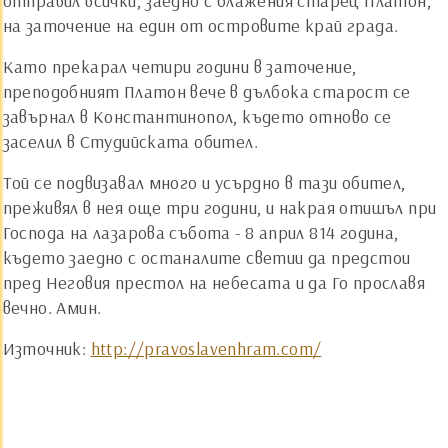
отправил всички, заедно с блажения старец Платон,
на заточение на един от островите край града.
Като прекарал четири години в заточение,
преподобният Платон вече в дълбока старост се
завърнал в Константинопол, където отново се
заселил в Студийската обител.
Той се подвизавал много и усърдно в тази обител,
преживял в нея още три години, и накрая отишъл при
Господа на лазарова събота - 8 април 814 година,
където заедно с останалите светии да предстои
пред Неговия престол на небесата и да Го прославя
вечно. Амин.
Източник:
http://pravoslavenhram.com/