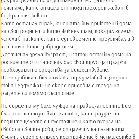
починали, като отишли от този преходен живот в
безкрайния живот.
Като останал сирак, юношата бил приютен в дома
на свои роднини, и като живеел там, показал големи
успехи в науките, като едновременно преуспявал и в
християнските добродетели.
Достигнал зряла възраст, Платон оставил дома на
роднините си и започнал със свой труд да изкарва
необходимите средства за съществуване.
Преподобният бил толкова трудолюбив и заедно с
това въздържан, че скоро придобил с труда на
ръцете си голямо състояние.
Но сърцето му било чуждо на привързаността към
благата на този свят. Затова, като раздал на
бедните цялото си състояние и като пуснал на
свобода своите роби, се отдалечил на планината
Олимп, където и приел пострижение в монашество в