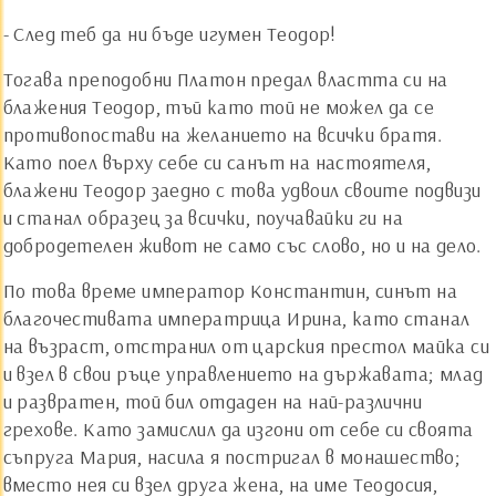
- След теб да ни бъде игумен Теодор!
Тогава преподобни Платон предал властта си на
блажения Теодор, тъй като той не можел да се
противопостави на желанието на всички братя.
Като поел върху себе си санът на настоятеля,
блажени Теодор заедно с това удвоил своите подвизи
и станал образец за всички, поучавайки ги на
добродетелен живот не само със слово, но и на дело.
По това време император Константин, синът на
благочестивата императрица Ирина, като станал
на възраст, отстранил от царския престол майка си
и взел в свои ръце управлението на държавата; млад
и развратен, той бил отдаден на най-различни
грехове. Като замислил да изгони от себе си своята
съпруга Мария, насила я постригал в монашество;
вместо нея си взел друга жена, на име Теодосия,