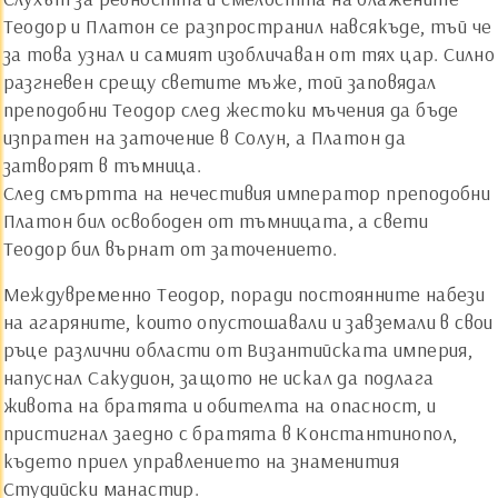
Теодор и Платон се разпространил навсякъде, тъй че
за това узнал и самият изобличаван от тях цар. Силно
разгневен срещу светите мъже, той заповядал
преподобни Теодор след жестоки мъчения да бъде
изпратен на заточение в Солун, а Платон да
затворят в тъмница.
След смъртта на нечестивия император преподобни
Платон бил освободен от тъмницата, а свети
Теодор бил върнат от заточението.
Междувременно Теодор, поради постоянните набези
на агаряните, които опустошавали и завземали в свои
ръце различни области от Византийската империя,
напуснал Сакудион, защото не искал да подлага
живота на братята и обителта на опасност, и
пристигнал заедно с братята в Константинопол,
където приел управлението на знаменития
Студийски манастир.