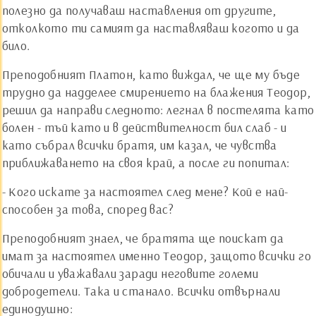
полезно да получаваш наставления от другите,
отколкото ти самият да наставляваш когото и да
било.
Преподобният Платон, като виждал, че ще му бъде
трудно да надделее смирението на блажения Теодор,
решил да направи следното: легнал в постелята като
болен - тъй като и в действителност бил слаб - и
като събрал всички братя, им казал, че чувства
приближаването на своя край, а после ги попитал:
- Кого искате за настоятел след мене? Кой е най-
способен за това, според вас?
Преподобният знаел, че братята ще поискат да
имат за настоятел именно Теодор, защото всички го
обичали и уважавали заради неговите големи
добродетели. Така и станало. Всички отвърнали
единодушно: