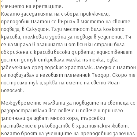
учението на еретиците.
Когато заседанията на събора приключили,
преподобни Платон се върнал в мястото на своите
подвизи, в Сакудион. Тази местност била колкото
красива, толкова и удобна за подвизи в уединение. Тя
се намирала в планината и от всички страни била
обкръжена с красиви високи дървета; единственият
достъп дотук откривала малка пътечка, едва
забележима сред горския храсталак. Заедно с Платон
се подвизавал и неговият племенник Теодор. Скоро те
построили тук църква на името на свети Иоан
Богослов.
Междувременно мълвата за подвизите на светеца се
разпространявала все повече и повече и при него
започнали да идват много хора, търсейки
наставление и ръководство в християнския живот.
Когато броят на учениците на преподобния започнал