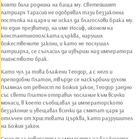
която била роднина на баща му. Светейшият
патриарх Тарасий не одобрявал тази беззаконна
постъпка на царя и не искал да благослови брака му.
Но един презвитер, на име Иосиф, иконом на
константинополската църква, нарушил
божествените закони, и като не послушал
патриарха, се съгласил да извърши над императора
тайнството брак.
Като чул за това блажени Теодор, а с него и
преподобни Платон, твърде се наскърбили духом.
Пламнал от ревност по Божия закон, Теодор заедно
със свети Платон отправил послание към всички
монаси, в което съобщавал за императорското
беззаконие и увещавал всички да смятат царя за
отлъчен от Христовата Църква, като разрушител
на Божия закон.
Слухът за ревността и смелостта на блажените