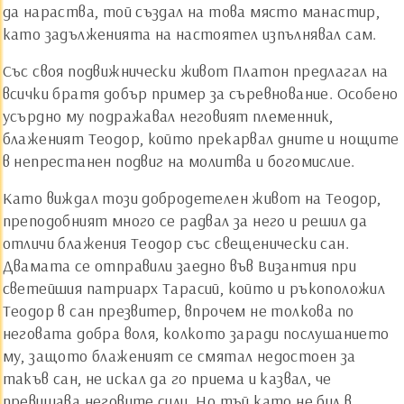
да нараства, той създал на това място манастир,
като задълженията на настоятел изпълнявал сам.
Със своя подвижнически живот Платон предлагал на
всички братя добър пример за съревнование. Особено
усърдно му подражавал неговият племенник,
блаженият Теодор, който прекарвал дните и нощите
в непрестанен подвиг на молитва и богомислие.
Като виждал този добродетелен живот на Теодор,
преподобният много се радвал за него и решил да
отличи блажения Теодор със свещенически сан.
Двамата се отправили заедно във Византия при
светейшия патриарх Тарасий, който и ръкоположил
Теодор в сан презвитер, впрочем не толкова по
неговата добра воля, колкото заради послушанието
му, защото блаженият се смятал недостоен за
такъв сан, не искал да го приема и казвал, че
превишава неговите сили. Но тъй като не бил в