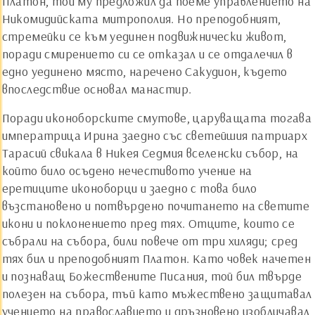
Платон, той му предложил да поеме управлението на
Никомидийската митрополия. Но преподобният,
стремейки се към уединен подвижнически живот,
поради смирението си се отказал и се отдалечил в
едно уединено място, наречено Сакудион, където
впоследствие основал манастир.
Поради иконоборските смутове, царуващата тогава
императрица Ирина заедно със светейшия патриарх
Тарасий свикала в Никея Седмия вселенски събор, на
който било осъдено нечестивото учение на
еретиците иконоборци и заедно с това било
възстановено и потвърдено почитането на светите
икони и поклонението пред тях. Отците, които се
събрали на събора, били повече от три хиляди; сред
тях бил и преподобният Платон. Като човек начетен
и познаващ Божествените Писания, той бил твърде
полезен на събора, тъй като мъжествено защитавал
учението на православието и дръзновено изобличавал