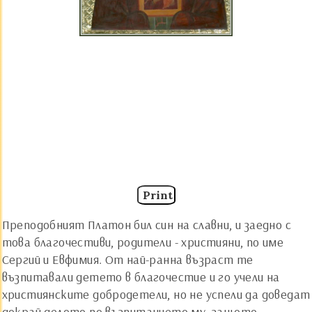
Print
Преподобният Платон бил син на славни, и заедно с
това благочестиви, родители - християни, по име
Сергий и Евфимия. От най-ранна възраст те
възпитавали детето в благочестие и го учели на
християнските добродетели, но не успели да доведат
докрай делото по възпитанието му, защото