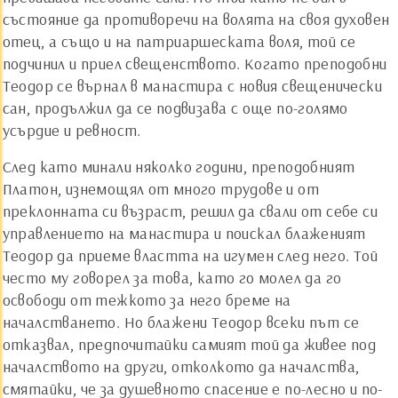
състояние да противоречи на волята на своя духовен
отец, а също и на патриаршеската воля, той се
подчинил и приел свещенството. Когато преподобни
Теодор се върнал в манастира с новия свещенически
сан, продължил да се подвизава с още по-голямо
усърдие и ревност.
След като минали няколко години, преподобният
Платон, изнемощял от много трудове и от
преклонната си възраст, решил да свали от себе си
управлението на манастира и поискал блаженият
Теодор да приеме властта на игумен след него. Той
често му говорел за това, като го молел да го
освободи от тежкото за него бреме на
началстването. Но блажени Теодор всеки път се
отказвал, предпочитайки самият той да живее под
началството на други, отколкото да началства,
смятайки, че за душевното спасение е по-лесно и по-