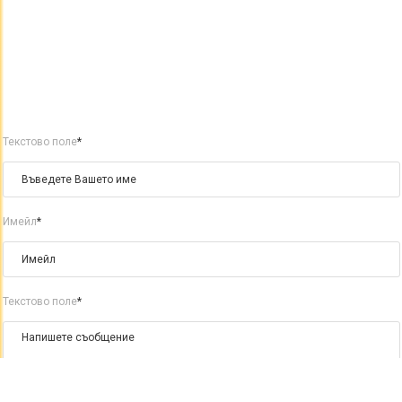
Текстово поле
*
Имейл
*
Текстово поле
*