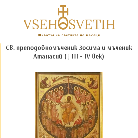
Животът на светиите по месеци
Св. преподобномъченик Зосима и мъченик
Атанасий
(† III - IV век)