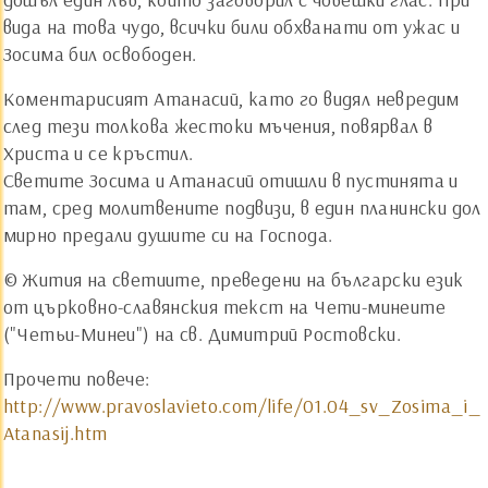
вида на това чудо, всички били обхванати от ужас и
Зосима бил освободен.
Коментарисият Атанасий, като го видял невредим
след тези толкова жестоки мъчения, повярвал в
Христа и се кръстил.
Светите Зосима и Атанасий отишли в пустинята и
там, сред молитвените подвизи, в един планински дол
мирно предали душите си на Господа.
© Жития на светиите, преведени на български език
от църковно-славянския текст на Чети-минеите
("Четьи-Минеи") на св. Димитрий Ростовски.
Прочети повече:
http://www.pravoslavieto.com/life/01.04_sv_Zosima_i_
Atanasij.htm