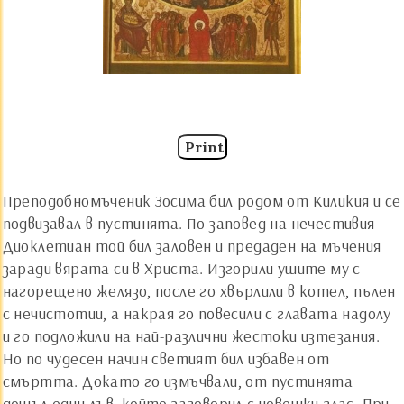
Print
Преподобномъченик Зосима бил родом от Киликия и се
подвизавал в пустинята. По заповед на нечестивия
Диоклетиан той бил заловен и предаден на мъчения
заради вярата си в Христа. Изгорили ушите му с
нагорещено желязо, после го хвърлили в котел, пълен
с нечистотии, а накрая го повесили с главата надолу
и го подложили на най-различни жестоки изтезания.
Но по чудесен начин светият бил избавен от
смъртта. Докато го измъчвали, от пустинята
дошъл един лъв, който заговорил с човешки глас. При