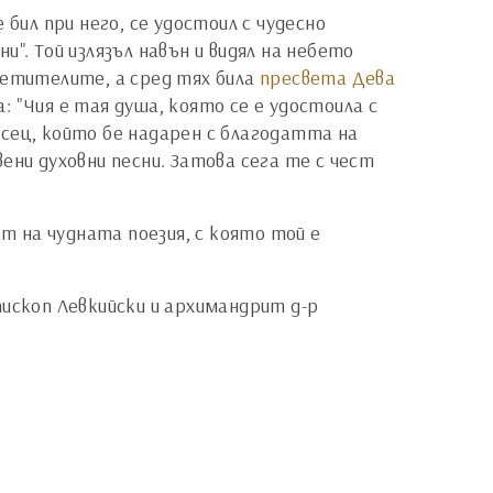
бил при него, се удостоил с чудесно
и". Той излязъл навън и видял на небето
ветителите, а сред тях била
пресвета Дева
 "Чия е тая душа, която се е удостоила с
сец, който бе надарен с благодатта на
ени духовни песни. Затова сега те с чест
 на чудната поезия, с която той е
пископ Левкийски и архимандрит д-р