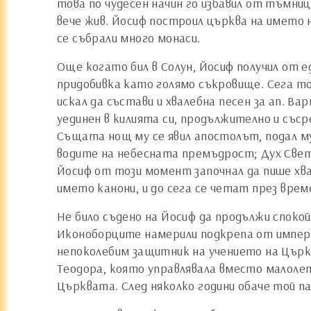
това по чудесен начин го избавил от тъмница
вече жив. Йосиф построил църква на името 
се събрали много монаси.
Още когато бил в Солун, Йосиф получил от 
придобивка като голямо съкровище. Сега т
искал да състави и хвалебна песен за ап. В
уединен в килията си, продължително и съср
Същата нощ му се явил апостолът, подал му
водите на небесната премъдрост; Дух Свети
Йосиф от този момент започнал да пише хвал
името канони, и до сега се четат през вре
Не било съдено на Йосиф да продължи спок
Иконоборците намерили подкрепа от императ
непоколебим защитник на учението на Църк
Теодора, която управлявала вместо малолетн
Църквата. След няколко години обаче той п