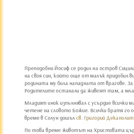
Преподобни Йосиф се родил на остров Сицили
на своя син, който още от малък придобил в
родината му била нападната от врагове. За 
Родителите останали да живеят там, а мла
Младият инок изпълнявал с усърдие всички 
четене на словото Божие. Всички братя го о
време в Солун дошъл
св. Григорий Декаполит
По това време животът на Христовата цър