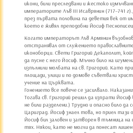
икони, били преследвани и жестоко измъчван
императорите Лъв III Исаврянин (717–741 г)
през първата половина па деветия век от им
което е живял преподобни Йосиф Песнописец
Когато императорът Лъв Армянин възобнови
отстранявал от служението православните е
иконоборци. Свети Григорий Декаполит, кой
да пусне с него Йосиф. Мъчно било на игуме
изпълнили молбата на св. Григорий. Като пр
площади, улици и по домове съветвали хрис
учение на Църквата.
Гонението все повече се засилвало. Наказан
Тогава св. Григорий решил да изпрати Йосиф
не били разделени.) Трудно и опасно било д
Цариград. Йосиф знаел това, но приел тази о
Йосиф бил заловен и затворен в тъмница на
тях. Някои, като не могли да понесат лишен