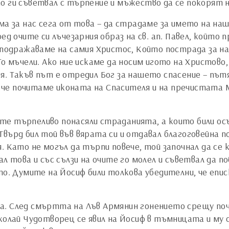
о ги съветвал с търпение и мъжество да се покорят 
ма за нас сега от това – да страдаме за името на наш
ед очите си лъчезарния образ на св. ап. Павел, който
 подражаваме на самия Христос, Който пострада за нас
Го мъчели. Ако ние искаме да носим игото на Христово
я. Такъв път е отредил Бог за нашето спасение – път
че почитаме иконата на Спасителя и на пречистата М
е търпеливо понасяли страданията, а които били осъ
върд бил той във вярата си и отдавал благоговейна п
 Като не могъл да търпи повече, той започнал да се к
ал това и със сълзи на очите го молел и съветвал да 
то. Думите на Йосиф били толкова убедителни, че епис
а. След смъртта на Лъв Армянин гонението срещу по
иколай Чудотворец се явил на Йосиф в тъмницата и му