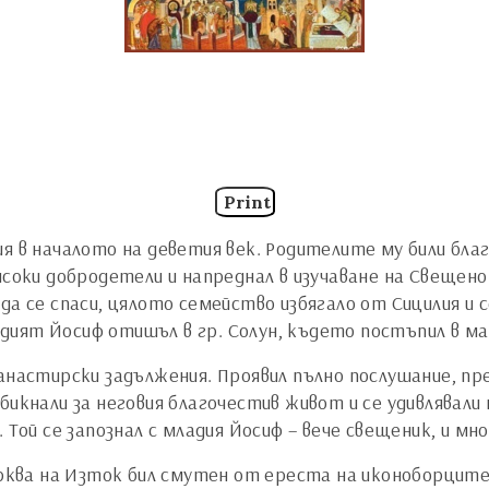
Print
я в началото на деветия век. Родителите му били благ
исоки добродетели и напреднал в изучаване на Свещен
да се спаси, цялото семейство избягало от Сицилия и 
дият Йосиф отишъл в гр. Солун, където постъпил в м
манастирски задължения. Проявил пълно послушание, пр
бикнали за неговия благочестив живот и се удивлявал
. Той се запознал с младия Йосиф – вече свещеник, и мно
ква на Изток бил смутен от ереста на иконоборците