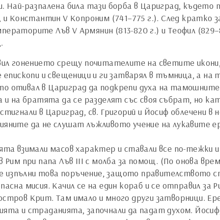
и. Най-разпалена била тази борба в Цариград, където
., и Константин V Копроним (741–775 г.). След кратко
ператорите Лъв V Армянин (813-820 г.) и Теофил (829–
.
л гонението срещу почитателите на светите икони, 
пископи и свещеници и ги затварял в тъмница, а на 
то отивал в Цариград да подкрепи духа на тамошните
на и на братята да се разделят със своя събрат, но 
истигнали в Цариград, св. Григорий и Йосиф облечени в
тияните да не слушат лъжливото учение на лукавите 
ията взимали масов характер и ставали все по-тежки 
 в Рим при папа Лъв ІІІ с молба за помощ. (По онова 
а се изпълни това поръчение, защото правителството с
пасна мисия. Качил се на един кораб и се отправил за 
 остров Крит. Там имало и много други затворници. Е
ията и страданията, започнали да падат духом. Йосиф,