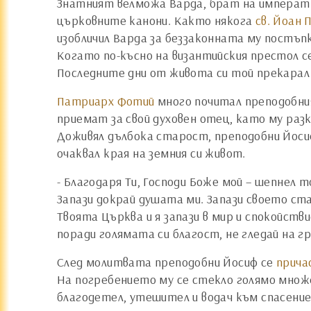
Знатният велможа Варда, брат на императриц
църковните канони. Както някога
св. Йоан
изобличил Варда за беззаконната му постъпк
Когато по-късно на византийския престол се
Последните дни от живота си той прекарал 
Патриарх Фотий
много почитал преподобния.
приемат за свой духовен отец, като му раз
Доживял дълбока старост, преподобни Йосиф 
очаквал края на земния си живот.
- Благодаря Ти, Господи Боже мой – шепнел то
Запази докрай душата ми. Запази своето ста
Твоята Църква и я запази в мир и спокойств
поради голямата си благост, не гледай на г
След молитвата преподобни Йосиф се
прича
На погребението му се стекло голямо множес
благодетел, утешител и водач към спасени