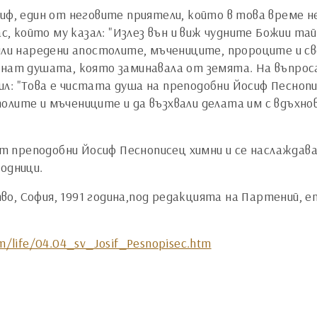
иф, един от неговите приятели, който в това време не 
с, който му казал: "Излез вън и виж чудните Божии тайн
били наредени апостолите, мъчениците, пророците и с
щнат душата, която заминавала от земята. На въпроса:
л: "Това е чистата душа на преподобни Йосиф Песнопи
лите и мъчениците и да възхвали делата им с вдъхнов
преподобни Йосиф Песнописец химни и се наслаждават
годници.
о, София, 1991 година,под редакцията на Партений, е
m/life/04.04_sv_Josif_Pesnopisec.htm