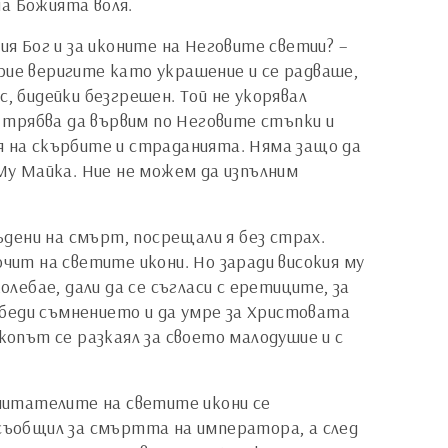
на Божията воля.
ия Бог и за иконите на Неговите светии? –
 прие веригите като украшение и се радваше,
, бидейки безгрешен. Той не укорявал
, трябва да вървим по Неговите стъпки и
я на скърбите и страданията. Няма защо да
у Майка. Ние не можем да изпълним
дени на смърт, посрещали я без страх.
очит на светите икони. Но заради високия му
олебае, дали да се съгласи с еретиците, за
победи съмнението и да умре за Христовата
копът се разкаял за своето малодушие и с
читателите на светите икони се
 съобщил за смъртта на императора, а след