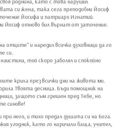
 своя роднина, като с това нарушил
овата си жена, така сега преподобни Йосиф
заточение Йосифа и патриарх Игнатий.
бни Йосиф отново бил върнат от заточение.
 на отците" и наредил всички духовници да го
те си.
наистина, той скоро заболял и спокойно
Своите крила през всички дни на живота ми.
ворила Твоята десница. Бъди помощник на
одници, защото съм грешен пред Тебе, но
ите синове!
ли при него, и тихо предал душата си на Бога.
жия угодник, като го наричали баща, учител,