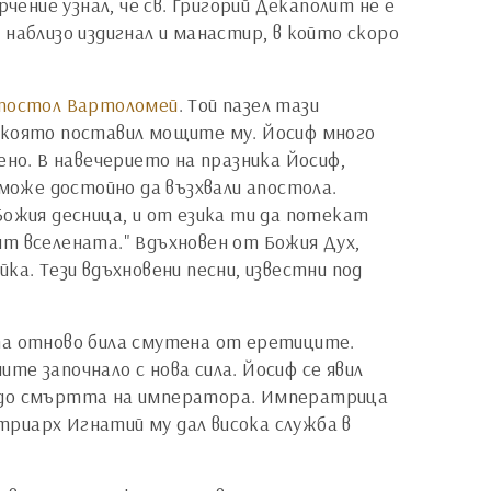
чение узнал, че св. Григорий Декаполит не е
 а наблизо издигнал и манастир, в който скоро
постол Вартоломей
. Той пазел тази
в която поставил мощите му. Йосиф много
ено. В навечерието на празника Йосиф,
 може достойно да възхвали апостола.
Божия десница, и от езика ти да потекат
ят вселената." Вдъхновен от Божия Дух,
ка. Тези вдъхновени песни, известни под
ата отново била смутена от еретиците.
е започнало с нова сила. Йосиф се явил
л до смъртта на императора. Императрица
атриарх Игнатий му дал висока служба в