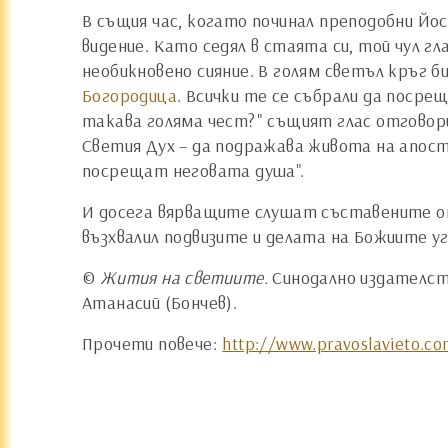
В същия час, когато починал преподобни Йос
видение. Като седял в стаята си, той чул гла
необикновено сияние. В голям светъл кръг 
Богородица
. Всички те се събрали да посре
такава голяма чест?" същият глас отговори
Светия Дух – да подражава живота на апосто
посрещат неговата душа".
И досега вярващите слушат съставените от 
възхвалил подвизите и делата на Божиите у
©
Жития на светиите.
Синодално издателств
Атанасий (Бончев).
Прочети повече:
http://www.pravoslavieto.co