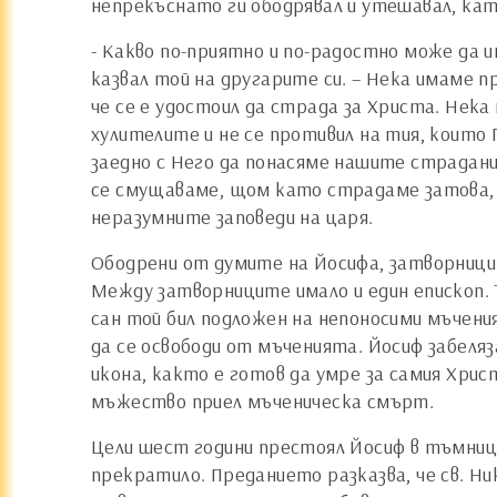
непрекъснато ги ободрявал и утешавал, кат
- Какво по-приятно и по-радостно може да и
казвал той на другарите си. – Нека имаме пр
че се е удостоил да страда за Христа. Нека
хулителите и не се противил на тия, които 
заедно с Него да понасяме нашите страдани
се смущаваме, щом като страдаме затова, 
неразумните заповеди на царя.
Ободрени от думите на Йосифа, затворницит
Между затворниците имало и един епископ. Т
сан той бил подложен на непоносими мъчения.
да се освободи от мъченията. Йосиф забеляз
икона, както е готов да умре за самия Хрис
мъжество приел мъченическа смърт.
Цели шест години престоял Йосиф в тъмниц
прекратило. Преданието разказва, че св. Н