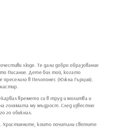
очестиви люде. Те дали добро образование
ото Писание. Дете бил той, когато
се преселило в Пелопонес (Южна Гърция).
анастир.
екарвал времето си в труд и молитва и
и на голямата му мъдрост. След известно
го го обикнал.
. Християните, които почитали светите