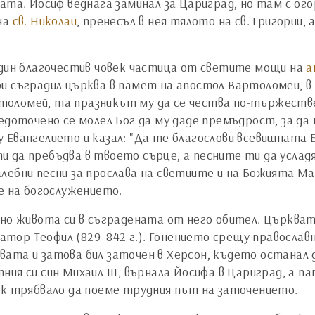
та. Йосиф веднага заминал за Цариград, но там с огор
на
св. Николай
, пренесъл в нея тялото на св. Григорий,
един благочестив човек частица от светите мощи на
а
ой съградил църква в памет на апостол Вартоломей, 
артоломей, та празникът му да се чества по-тържеств
едоточено се молел Бог да му даде премъдрост, за да
 Евангелието и казал: "Да те благослови всевишната 
 да пребъдва в твоето сърце, а песните ти да услад
ебни песни за прослава на светиите и на Божията Май
ме на богослужението.
ойно живота си в съградената от него обител. Църкв
ор Теофил (829–842 г.). Гонението срещу православнит
вата и затова бил заточен в Херсон, където остана
ия си син Михаил ІІІ, върнала Йосифа в Цариград, а п
ак трябвало да поеме трудния път на заточението.