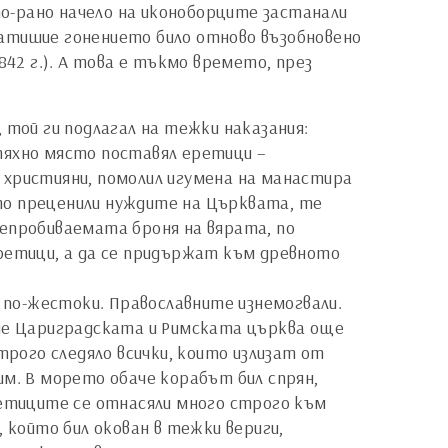
 по-рано начело на иконоборците застанали
 затишие гонението било отново възобновено
842 г.). А това е тъкмо времето, през
той ги подлагал на тежки наказания:
тяхно място поставял еретици –
 християни, помолил игумена на манастира
като преценили нуждите на Църквата, те
 непробиваемата броня на вярата, по
еретици, а да се придържат към древното
и по-жестоки. Православните изнемогвали.
време Цариградската и Римската църква още
трого следяло всички, които излизат от
Рим. В морето обаче корабът бил спрян,
ретиците се отнасяли много строго към
 който бил окован в тежки вериги,