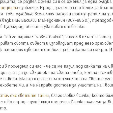
ата, се развел с жена си и се оженил за една близка
 Предтеча
изобличил Ирода, загдето се оженил за брат
а. Това озлобило всесилния Варда и той изпратил на 
 възкачил Василий Македонянин (867–886 г.), преподо
в Цариград, обичан и уважаван от всички.
 Той го наричал "човек Божий", "ангел в плът" и "отец
криват своята съвест и изповядват пред него грехове
насън бил известен от Бога за близката си смърт. И 
й в последния си час, - че си ме пазил под сянката на 
до и запази до свършека на света онова, което е сът
ие навеки. Макар и да не съм от числото на Твоите уг
реховете ми, а ме направи достоен за участта на Тво
стил със светите Тайни
, благословил всички, които би
тво народ – духовници и миряни. Всички плачели за Бо
ето.