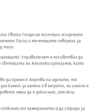
ната Света Теодосия посетила осъдените
ияните Пасха и мъчениците говориха за
д Него.
творниците. Управителят я посъветвал да
ли светицата на жестоки изтезания, като
во да принесе жертва на идолите, тя
зан камък за шията и в морето, но ангели я
веровете няма да я докоснат, отсекли
се отклони от намерението й да страда за