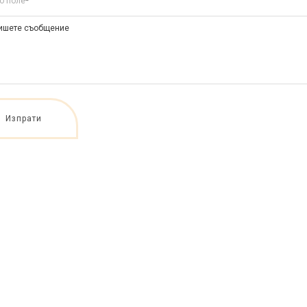
о поле
*
Изпрати
www.vsehsvetih.co