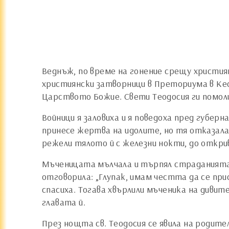
Веднъж, по време на гонение срещу христи
християнски затворници в Преториума в Кес
Царството Божие. Свети Теодосия ги помоли
Войници я заловиха и я поведоха пред губер
принесе жертва на идолите, но тя отказала
режели тялото й с железни нокти, до откри
Мъченицата мълчала и търпял страданията 
отговорила: „Глупак, имам честта да се при
спасиха. Тогава хвърлили мъченика на дивите
главата й.
През нощта св. Теодосия се явила на родите