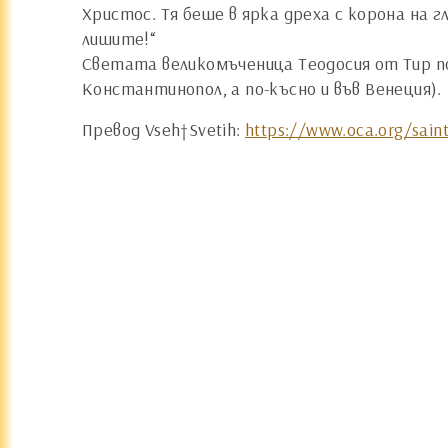
Христос. Тя беше в ярка дреха с корона на 
лишите!“
Светата великомъченица Теодосия от Тир по
Константинопол, а по-късно и във Венеция).
Превод Vseh†Svetih:
https://www.oca.org/saint