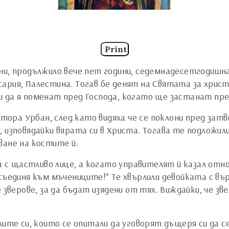
Print
яни, продължило вече пет години, седемнадесетгодиш
ария, Палестина. Тогав бе денят на Святата за христ
 да я поменат пред Господа, когато ще застанат пре
натора Урбан, след като видяха че се поклони пред за
, изповядайки вярата си в Христа. Тогава те подложи
ване на костите й.
с щастливо лице, а когато управителят й казал отно
съединя към мъчениците!“ Те хвърлили девойката с вър
 зверове, за да бъдат изядени от тях. Виждайки, че з
лите си, които се опитали да уговорят дъщеря си да 