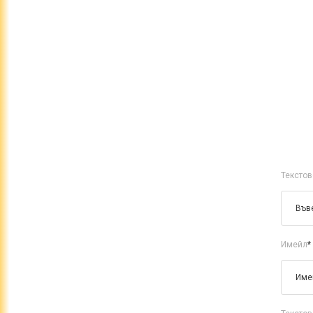
Текстов
Имейл
*