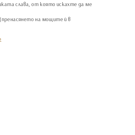
ликата слава, от която искахте да ме
 (пренасянето на мощите й в
e