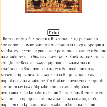
Print
Свети Теофил бил роден и възпитан в Цариград по
времето на император Константин Багрянородни и
майка му - света Ирина. По времето на нашествието
на арабите той бил назначен за главнокомандващ на
гръцките войски. Благодарение на личната си
храброст и военното си изкуство, той потопил
много неприятелски съдове и неведнъж нанасял
поражения на арабите. По Божие допущение веднъж
флотът му бил обкръжен от по-многобройни
неприятелски кораби и свети Теофил бил взет в плен.
Когато го представили на арабския монарх, той,
поразен от красотата и мъжеството на свети