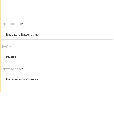
Текстово поле
*
Имейл
*
Текстово поле
*
Изпрати