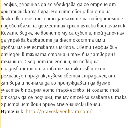
Теофил, започнал да го убеждава да се отрече от
християнската вяра. Но нито обещаването на
всякакви почести, нито заплахите на победителите,
подействали на доблестния християнски военачалник.
Когато видял, че воините му са избити, той започнал
да упреква варварите за жестокостта им и
изобличил нечестивата им вяра. Свети Теофил бил
отведен в тяхната страна и там бил затворен в
тъмница. След четири години, по повод на
празнуването от арабите на някакъв техен
религиозен празник, извели светия страдалец от
затвора и почнали да го принуждават да вземе
участие в празничното тържество. И когато той
отказал да се подчини, те му отсекли главата и така
Христовият воин приел мъченически венец.
Източник:
http://pravoslavenhram.com/