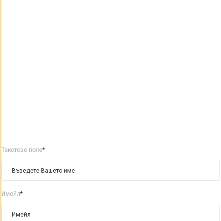
Текстово поле
*
Имейл
*