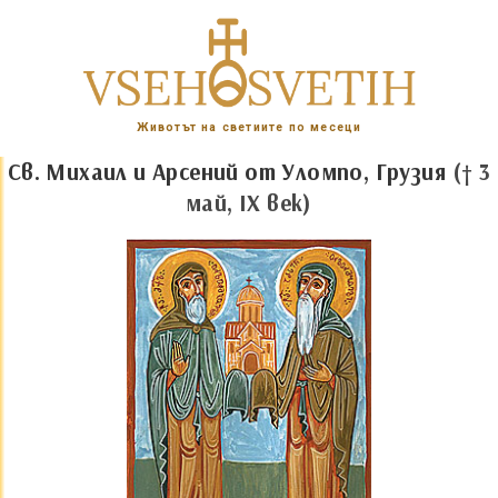
Животът на светиите по месеци
Св. Михаил и Арсений от Уломпо, Грузия
(† 3
май, IX век)