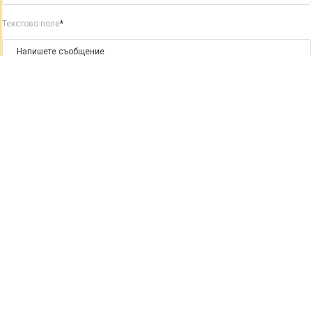
Текстово поле
*
Изпрати