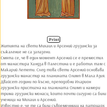
Print
Житията на свети Михаил и Арсений грузински за
съжаление не са запазени.
Смята се, че в един момент Арсений се е преместил
от манастира Хандза в Палестина и е работил там с
Макарий Летети. След това свети Арсений основава
грузински манастир на планината Олимп в Мала Азия.
Двайсет години по-късно, преподобни Иларион
грузински пристигна на планината Олимп и намери
трима грузински монаси, които почти сигурно са били
ученици на Михаил и Арсений.
Известно е, че те са били съвременници на патриарх