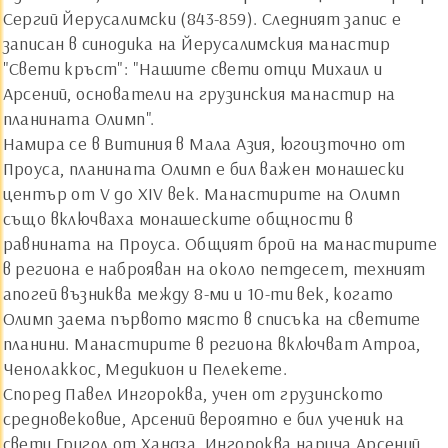
Сергий Йерусалимски (843-859). Следният запис е
записан в синодика на Йерусалимския манастир
"Свети кръст": "Нашите свети отци Михаил и
Арсений, основатели на грузинския манастир на
планината Олимп".
Намира се в Витиния в Мала Азия, югоизточно от
Проуса, планината Олимп е бил важен монашески
център от V до XIV век. Манастирите на Олимп
също включваха монашеските общности в
равнината на Проуса. Общият брой на манастирите
в региона е наброяван на около петдесет, техният
апогей възниква между 8-ми и 10-ти век, когато
Олимп заема първото място в списъка на светите
планини. Манастирите в региона включват Атроа,
Ченолаккос, Медикион и Пелекете.
Според Павел Ингороква, учен от грузинското
средновековие, Арсений вероятно е бил ученик на
свети Григол от Хандза. Ингороква нарича Арсений