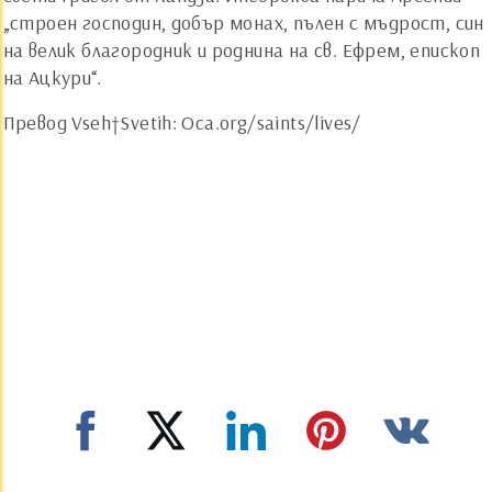
„строен господин, добър монах, пълен с мъдрост, син
на велик благородник и роднина на св. Ефрем, епископ
на Ацкури“.
Превод Vseh†Svetih: Oca.org/saints/lives/