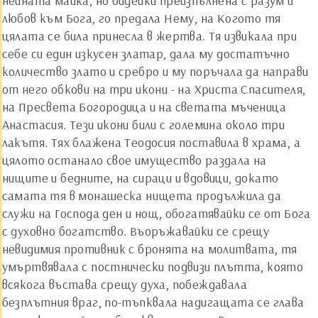
нейната майка, но бидейки преизпълнена с разум и
любов към Бога, го предала Нему, на Когото тя
цялата се била принесла в жертва. Тя извикала при
себе си един изкусен златар, дала му достатъчно
количество злато и сребро и му поръчала да направи
от него обкови на три икони - на Христа Спасителя,
на Пресвета Богородица и на светата мъченица
Анастасия. Тези икони били с големина около три
лакътя. Тях блажена Теодосия поставила в храма, а
цялото останало свое имущество раздала на
нищите и бедните, на сираци и вдовици, докато
самата тя в монашеска нищета продължила да
служи на Господа ден и нощ, обогатявайки се от Бога
с духовно богатство. Въоръжавайки се срещу
невидимия противник с бронята на молитвата, тя
умъртвявала с постнически подвизи плътта, която
всякога въстава срещу духа, побеждавала
безплътния враг, по-тъпквала надигащата се глава