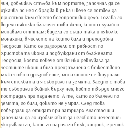
чин, доближил стълба към портите, започнал да се
изкачва по нея с брадва в ръка и вече се готвел да
пристъпи към своето богопротивно дело. Тогава го
видели няколко благочестиви жени, които случайно
минавали отттам; видели го също така и няколко
монахини, в числото на които била и преподобна
Теодосия. Като се разгорели от ревност по
Христовата икона и подбуждани от блажената
Теодосия, която повече от всички ревнувала за
честните икони и била преизпълнена с божествено
мъжество и дръзновение, монахините се втурнали
към стълбата и я съборили на земята. Заедно с това
те съборили и войник върху нея, който твърде много
пострадал при падането. А те, като го влачели по
земята, го били, докато не умрял. След това
побързали да отидат при патриарх Анастасий и
започнали да го изобличават за неговото нечестие:
укорявали го, като го наричали вълк, хищник, еретик