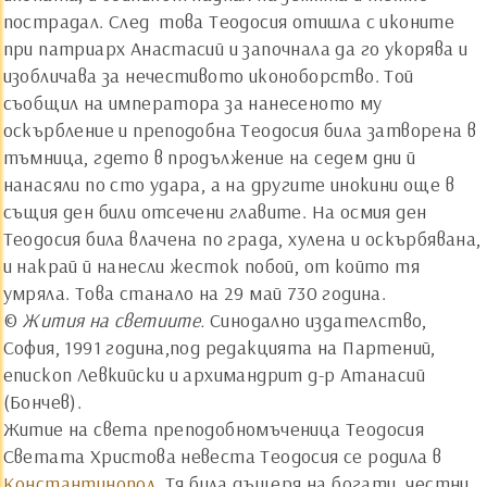
пострадал. След това Теодосия отишла с иконите
при патриарх Анастасий и започнала да го укорява и
изобличава за нечестивото иконоборство. Той
съобщил на императора за нанесеното му
оскърбление и преподобна Теодосия била затворена в
тъмница, гдето в продължение на седем дни й
нанасяли по сто удара, а на другите инокини още в
същия ден били отсечени главите. На осмия ден
Теодосия била влачена по града, хулена и оскърбявана,
и накрай й нанесли жесток побой, от който тя
умряла. Това станало на 29 май 730 година.
©
Жития на светиите.
Синодално издателство,
София, 1991 година,под редакцията на Партений,
епископ Левкийски и архимандрит д-р Атанасий
(Бончев).
Житие на света преподобномъченица Теодосия
Светата Христова невеста Теодосия се родила в
Константинопол
. Тя била дъщеря на богати, честни,