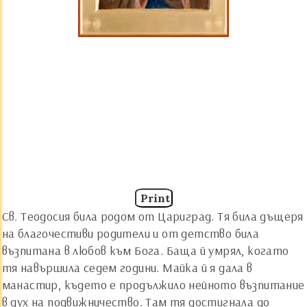
Print
Св. Теодосия била родом от Цариград. Тя била дъщеря
на благочестиви родители и от детство била
възпитана в любов към Бога. Баща й умрял, когато
тя навършила седем години. Майка й я дала в
манастир, където е продължило нейното възпитание
в дух на подвижничество. Там тя достигнала до