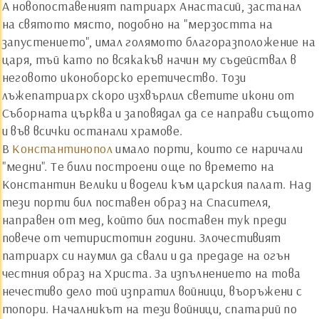
А новопоставеният патриарх Анастасий, застанал
на святото място, подобно на "мерзостта на
запустението", имал голямото благоразположение на
царя, тъй като по всякакъв начин му съдействал в
неговото иконоборско еретичество. Този
лъжепатриарх скоро изхвърлил светите икони от
Съборната църква и заповядал да се направи същото
и във всички останали храмове.
В
Константинопол
имало порти, които се наричали
"медни". Те били построени още по времето на
Константин Велики и водели към царския палат. Над
тези порти бил поставен образ на Спасителя,
направен от мед, който бил поставен тук преди
повече от четиристотин години. Злочестивият
патриарх си наумил да свали и да предаде на огън
честния образ на Христа. За изпълнението на това
нечестиво дело той изпратил войници, въоръжени с
топори. Началникът на тези войници, спатарий по