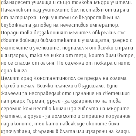
дванадесет училища и също толкова мъдри учители.
Началникът над учителите бил поставян от царя и
от патриарха. Тези учители се възпротивили на
безбожната заповед на нечестивия император.
Поради това беззаконният мъчител обкръжил със
своите войници библиотеката и училищата, заедно с
учителите и учениците, подпалил я от всички страни
и я изгорил, така че никой от тези, които били вътре,
не се спасил от огъня. Не оцеляла от пожара и нито
една книга.
Целият град Константинопол се предал на голяма
скръб и печал. Всички плачели и въздишали. Едни
жалеели за несправедливото изгнание на светейшия
патриарх Герман, други - за изгарянето на това
огромно количество книги и за гибелта на мъдрите
учители, а други - за голямото и страшно поругание
над иконите, тъй като навсякъде иконите били
изпочупвани, хвърляни в блата или изгаряни на клади.