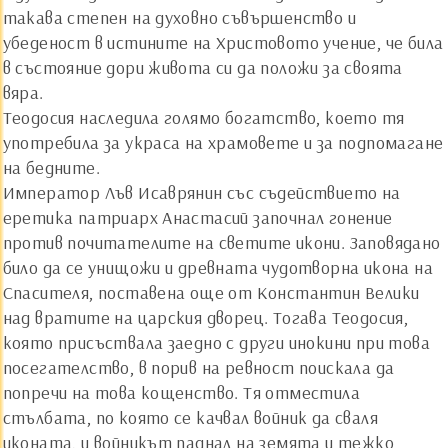
такава степен на духовно съвършенство и
убеденост в истините на Христовото учение, че била
в състояние дори живота си да положи за своята
вяра.
Теодосия наследила голямо богатство, което тя
употребила за украса на храмовете и за подпомагане
на бедните.
Император Лъв Исаврянин със съдействието на
еретика патриарх Анастасий започнал гонение
против почитателите на светите икони. Заповядано
било да се унищожи и древната чудотворна икона на
Спасителя, поставена още от Константин Велики
над вратите на царския дворец. Тогава Теодосия,
която присъствала заедно с други инокини при това
посегателство, в порив на ревност поискала да
попречи на това кощенство. Тя отместила
стълбата, по която се качвал войник да сваля
иконата, и войникът паднал на земята и тежко