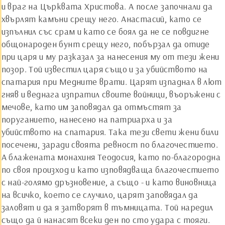
и враг на Църквата Христова. А после започнали да
хвърлят камъни срещу него. Анастасий, като се
изпълнил със срам и като се боял да не се повдигне
общонароден бунт срещу него, побързал да отиде
при царя и му разказал за нанесения му от тези жени
позор. Той известил царя също и за убийството на
спатария при Медните врати. Царят изпаднал в лют
гняв и веднага изпратил своите войници, въоръжени с
мечове, като им заповядал да отмъстят за
поруганието, нанесено на патриарха и за
убийството на спатария. Така тези свети жени били
посечени, заради своята ревност по благочестието.
А блажената монахиня Теодосия, като по-благородна
по своя произход и като изповядваща благочестието
с най-голямо дръзновение, а също - и като виновница
на всичко, което се случило, царят заповядал да
заловят и да я затворят в тъмницата. Той наредил
също да й нанасят всеки ден по сто удара с тояги.