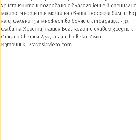
християните и погребано с благоговение в специално
място. Честните мощи на света Теодосия били извор
на изцеления за множество болни и страдащи, - за
слава на Христа, нашия Бог, Когото славим заедно с
Отца и Светия Дух, сега и во веки. Амин.
Източник: Pravoslavieto.com