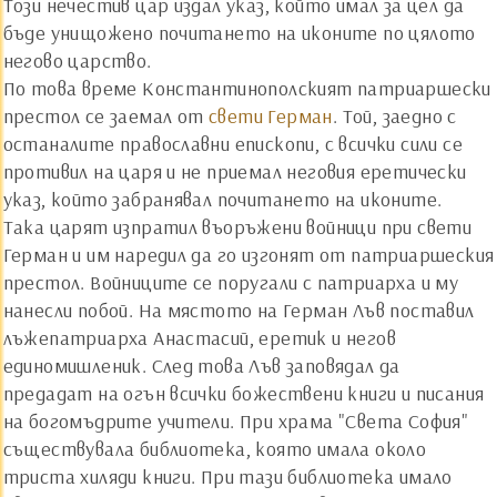
Този нечестив цар издал указ, който имал за цел да
бъде унищожено почитането на иконите по цялото
негово царство.
По това време Константинополският патриаршески
престол се заемал от
свети Герман
. Той, заедно с
останалите православни епископи, с всички сили се
противил на царя и не приемал неговия еретически
указ, който забранявал почитането на иконите.
Така царят изпратил въоръжени войници при свети
Герман и им наредил да го изгонят от патриаршеския
престол. Войниците се поругали с патриарха и му
нанесли побой. На мястото на Герман Лъв поставил
лъжепатриарха Анастасий, еретик и негов
единомишленик. След това Лъв заповядал да
предадат на огън всички божествени книги и писания
на богомъдрите учители. При храма "Света София"
съществувала библиотека, която имала около
триста хиляди книги. При тази библиотека имало