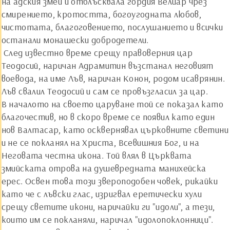
на адския змей и отблъсквала гордия Велиар чрез
смирението, кротостта, богоугодната любов,
чистотата, благоговението, послушанието и всички
останали монашески добродетели.
След известно време срещу правоверния цар
Теодосий, наричан Адрамитин възстанал неговият
воевода, на име Лъв, наричан Конон, родом исаврянин.
Лъв свалил Теодосий и сам се провъзгласил за цар.
В началото на своето царуване той се показал като
благочестив, но в скоро време се появил като един
нов Валтасар, като осквернявал църковните светини
и не се покланял на Христа, Всевишния Бог, и на
Неговата честна икона. Той влял в Църквата
змийската отрова на душевредната манихейска
ерес. Освен това този звероподобен човек, рикайки
като че с лъвски глас, изригвал еретически хули
срещу светите икони, наричайки ги "идоли", а тези,
които им се покланяли, наричал "идолопоклонници".