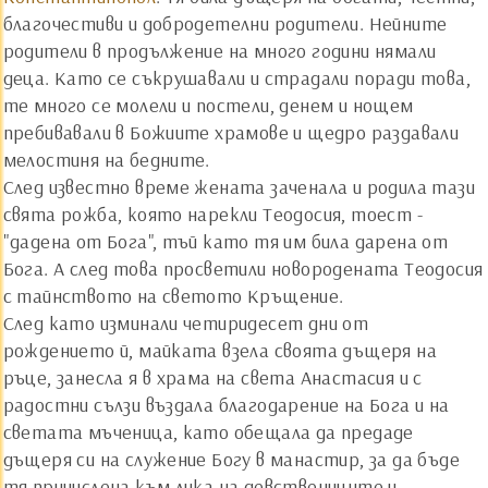
благочестиви и добродетелни родители. Нейните
родители в продължение на много години нямали
деца. Като се съкрушавали и страдали поради това,
те много се молели и постели, денем и нощем
пребивавали в Божиите храмове и щедро раздавали
мелостиня на бедните.
След известно време жената заченала и родила тази
свята рожба, която нарекли Теодосия, тоест -
"дадена от Бога", тъй като тя им била дарена от
Бога. А след това просветили новородената Теодосия
с тайнството на светото Кръщение.
След като изминали четиридесет дни от
рождението й, майката взела своята дъщеря на
ръце, занесла я в храма на света Анастасия и с
радостни сълзи въздала благодарение на Бога и на
светата мъченица, като обещала да предаде
дъщеря си на служение Богу в манастир, за да бъде
тя причислена към лика на девствениците и