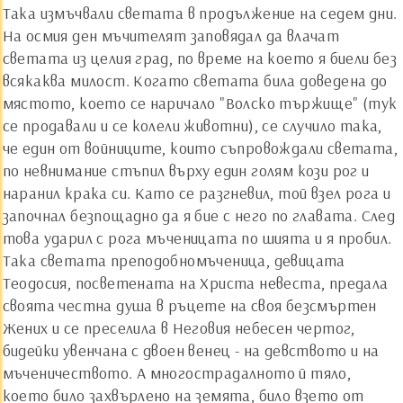
Така измъчвали светата в продължение на седем дни.
На осмия ден мъчителят заповядал да влачат
светата из целия град, по време на което я биели без
всякаква милост. Когато светата била доведена до
мястото, което се наричало "Волско тържище" (тук
се продавали и се колели животни), се случило така,
че един от войниците, които съпровождали светата,
по невнимание стъпил върху един голям кози рог и
наранил крака си. Като се разгневил, той взел рога и
започнал безпощадно да я бие с него по главата. След
това ударил с рога мъченицата по шията и я пробил.
Така светата преподобномъченица, девицата
Теодосия, посветената на Христа невеста, предала
своята честна душа в ръцете на своя безсмъртен
Жених и се преселила в Неговия небесен чертог,
бидейки увенчана с двоен венец - на девството и на
мъченичеството. А многострадалното й тяло,
което било захвърлено на земята, било взето от