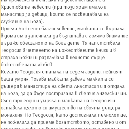
Христовите невести (при този храм имало и
манастир за девици, които се посвещавали на
служение на Бога).
Приела Божието благословение, майката се върнала
в дома им и започнала да възпитава с голямо внимание
и грижи обещаното на Бога дете. Тя напътствала
Теодосия в четенето на Божествените книги и в
страха Божий и разпалвала в нейното сърце
божествената любов.
Когато Теодосия станала на седем години, нейният
баща умрял. Тогава майката завела малката си
дъщеря в манастира на света Анастасия и я отдала
на Бога, за да бъде постригана в светия ангелски чин.
След три години умряла и майката на Теодосия и
оставила цялото си имущество на своята дъщеря
монахиня. Но Теодосия, като достигнала пълнолетие,
не пожелала да приеме богатството, оставено й от