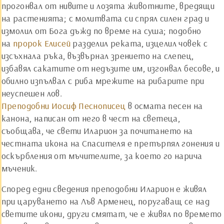
прогонвал от нивите и лозята животните, вредящи
на растенията; с молитвата си спрял силен град и
измолил от Бога дъжд по време на суша; подобно
на
пророк Елисей
разделил реката, изцелил човек с
изсъхнала ръка, възвърнал зрението на слепец,
избавял сакатите от недъзите им, изгонвал бесове, и
обилно изпълвал с риба мрежите на рибарите при
неуспешен лов.
Преподобни Иосиф Песнописец
в осмата песен на
канона, написан от него в чест на светеца,
съобщава, че свети Иларион за почитането на
честната икона на Спасителя е претърпял гонения и
оскърбления от мъчителите, за което го нарича
мъченик.
Според едни сведения преподобни Иларион е живял
при царуването на Лъв Арменец, поругаващ се над
светите икони, други смятат, че е живял по времето