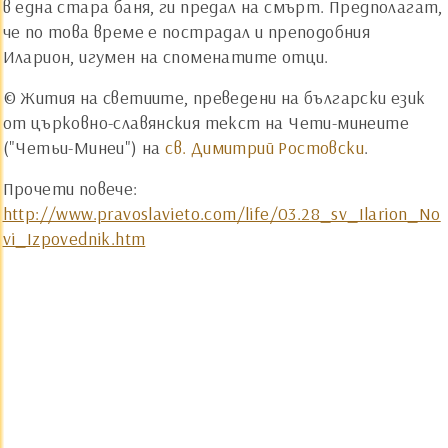
в една стара баня, ги предал на смърт. Предполагат,
че по това време е пострадал и преподобния
Иларион, игумен на споменатите отци.
© Жития на светиите, преведени на български език
от църковно-славянския текст на Чети-минеите
("Четьи-Минеи") на
св. Димитрий Ростовски
.
Прочети повече:
http://www.pravoslavieto.com/life/03.28_sv_Ilarion_No
vi_Izpovednik.htm