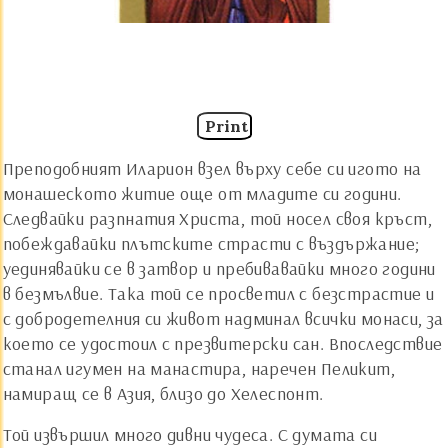
Print
Преподобният Иларион взел върху себе си игото на
монашеското житие още от младите си години.
Следвайки разпнатия Христа, той носел своя кръст,
побеждавайки плътските страсти с въздържание;
уединявайки се в затвор и пребивавайки много години
в безмълвие. Така той се просветил с безстрастие и
с добродетелния си живот надминал всички монаси, за
което се удостоил с презвитерски сан. Впоследствие
станал игумен на манастира, наречен Пеликит,
намиращ се в Азия, близо до Хелеспонт.
Той извършил много дивни чудеса. С думата си