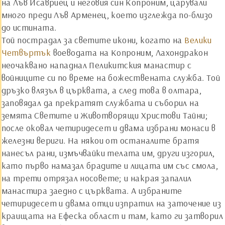
на Лъв Исавриец и неговия син Копроним, царували
много преди Лъв Арменец, което изглежда по-близо
до истината.
Той пострадал за светите икони, когато на
Велики
Четвъртък
воеводата на Копроним, Лахондракон
неочаквано нападнал Пеликитския манастир с
войниците си по време на божествената служба. Той
дръзко влязъл в църквата, а след това в олтара,
заповядал да прекратят службата и съборил на
земята Светите и Животворящи Христови Тайни;
после оковал четиридесет и двама избрани монаси в
железни вериги. На някои от останалите братя
нанесъл рани, измъчвайки телата им, други изгорил,
като първо намазал брадите и лицата им със смола,
на трети отрязал носовете; и накрая запалил
манастира заедно с църквата. А избраните
четиридесет и двама отци изпратил на заточение из
краищата на Ефеска област и там, като ги затворил