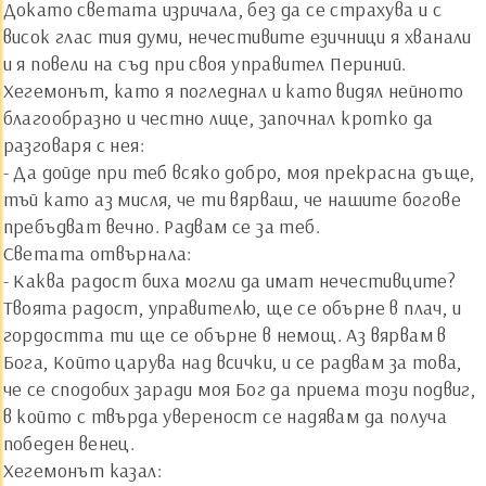
Докато светата изричала, без да се страхува и с
висок глас тия думи, нечестивите езичници я хванали
и я повели на съд при своя управител Периний.
Хегемонът, като я погледнал и като видял нейното
благообразно и честно лице, започнал кротко да
разговаря с нея:
- Да дойде при теб всяко добро, моя прекрасна дъще,
тъй като аз мисля, че ти вярваш, че нашите богове
пребъдват вечно. Радвам се за теб.
Светата отвърнала:
- Каква радост биха могли да имат нечестивците?
Твоята радост, управителю, ще се обърне в плач, и
гордостта ти ще се обърне в немощ. Аз вярвам в
Бога, Който царува над всички, и се радвам за това,
че се сподобих заради моя Бог да приема този подвиг,
в който с твърда увереност се надявам да получа
победен венец.
Хегемонът казал: