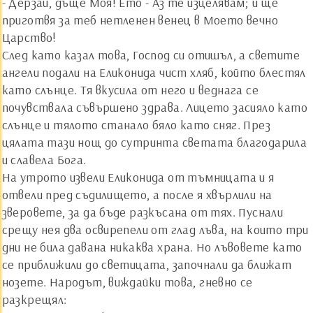
- Дерзай, дъще Моя! Ето - Аз те изцелявам; и ще
приготвя за теб нетленен венец в Моето вечно
Царство!
След като казал това, Господ си отишъл, а светите
ангели подали на Еликонида чист хляб, който блестял
като слънце. Тя вкусила от него и веднага се
почувствала съвършено здрава. Лицето засияло като
слънце и тялото станало бяло като сняг. През
цялата тази нощ до сутринта светата благодарила
и славела Бога.
На утрото извели Еликонида от тъмницата и я
отвели пред съдилището, а после я хвърлили на
зверовете, за да бъде разкъсана от тях. Пуснали
срещу нея два освирепели от глад лъва, на които три
дни не била давана никаква храна. Но лъвовете като
се приближили до светицата, започнали да ближат
нозете. Народът, виждайки това, гневно се
разкрещял: