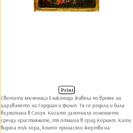
Print
Светата мъченица Еликонида живяла по време на
царуването на Гордиан и Филип. Тя се родила и била
възпитана в Солун. Когато започнало гонението
срещу християните, тя отишла в град Коринт. Като
видяла тук хора, които принасяли жертви на