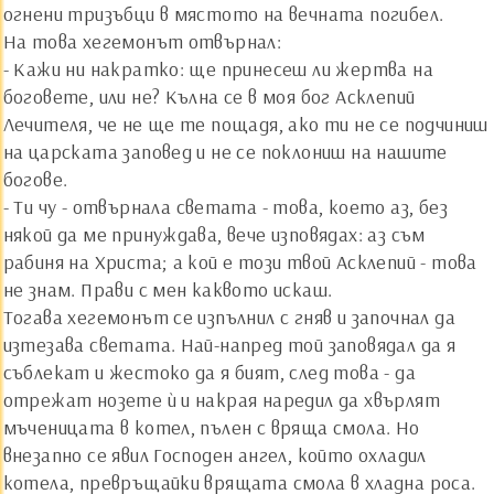
огнени тризъбци в мястото на вечната погибел.
На това хегемонът отвърнал:
- Кажи ни накратко: ще принесеш ли жертва на
боговете, или не? Кълна се в моя бог Асклепий
Лечителя, че не ще те пощадя, ако ти не се подчиниш
на царската заповед и не се поклониш на нашите
богове.
- Ти чу - отвърнала светата - това, което аз, без
някой да ме принуждава, вече изповядах: аз съм
рабиня на Христа; а кой е този твой Асклепий - това
не знам. Прави с мен каквото искаш.
Тогава хегемонът се изпълнил с гняв и започнал да
изтезава светата. Най-напред той заповядал да я
съблекат и жестоко да я бият, след това - да
отрежат нозете ѝ и накрая наредил да хвърлят
мъченицата в котел, пълен с вряща смола. Но
внезапно се явил Господен ангел, който охладил
котела, превръщайки врящата смола в хладна роса.