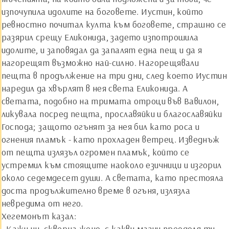
изпочупила идолите на боговете. Иустин, който
ревностно почитал култа към боговете, страшно се
разярил срещу Еликонида, задето изпотрошила
идолите, и заповядал да запалят една пещ и да я
нагорещят възможно най-силно. Нагорещявали
пещта в продължение на три дни, след което Иустин
наредил да хвърлят в нея света Еликонида. А
светата, подобно на тримата отроци във Вавилон,
ликувала посред пещта, прославяйки и благославяйки
Господа; защото огънят за нея бил като роса и
огнения пламък - като прохладен ветрец. Изведнъж
от пещта излязъл огромен пламък, който се
устремил към стоящите наоколо езичници и изгорил
около седемдесет души. А светата, като престояла
доста продължително време в огъня, излязла
невредима от него.
Хегемонът казал:
- Кажи ни, скверна жено, с какви магии преодоля ти