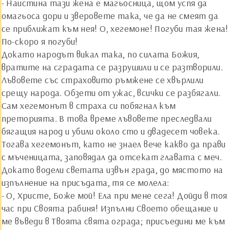
- Наистина тази жена е магьосница, щом успя да
омагьоса дори и зверовете така, че да не смеят да
се приближат към нея! О, хегемоне! Погуби тая жена!
По-скоро я погуби!
Докато народът викал така, по силата Божия,
вратите на сградата се разрушили и се разтворили.
Лъвовете със страховито ръмжене се хвърлили
срещу народа. Обзети от ужас, всички се разбягали.
Сам хегемонът в страха си побягнал към
преторията. В това време лъвовете преследвали
бягащия народ и убили около сто и двадесет човека.
Тогава хегемонът, като не знаел вече какво да прави
с мъченицата, заповядал да отсекат главата с меч.
Докато водели светата извън града, до мястото на
изпълнение на присъдата, тя се молела:
- О, Христе, Боже мой! Ела при мене сега! Дойди в тоя
час при Своята рабиня! Изпълни Своето обещание и
ме въведи в Твоята свята ограда; присъедини ме към