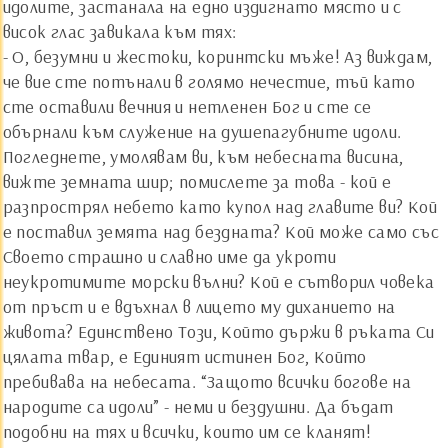
идолите, застанала на едно издигнато място и с
висок глас завикала към тях:
- О, безумни и жестоки, коринтски мъже! Аз виждам,
че вие сте потънали в голямо нечестие, тъй като
сте оставили вечния и нетленен Бог и сте се
обърнали към служение на душепагубните идоли.
Погледнете, умолявам ви, към небесната висина,
вижте земната шир; помислете за това - кой е
разпрострял небето като купол над главите ви? Кой
е поставил земята над бездната? Кой може само със
Своето страшно и славно име да укроти
неукротимите морски вълни? Кой е сътворил човека
от пръст и е вдъхнал в лицето му диханието на
живота? Единствено Този, Който държи в ръката Си
цялата твар, е Единият истинен Бог, Който
пребивава на небесата. “Защото всички богове на
народите са идоли” - неми и бездушни. Да бъдат
подобни на тях и всички, които им се кланят!