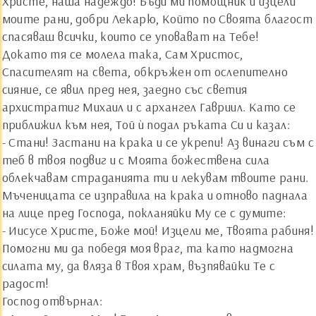
Христе, наша надеждо! Бъди ми помощник и изцели
моите рани, добри Лекарю, Който по Своята благост
спасяваш всички, които се уповават на Тебе!
Докато тя се молела така, Сам Христос,
Спасителят на света, обкръжен от ослепително
сияние, се явил пред нея, заедно със светия
архистратиг Михаил и с архангел Гавриил. Като се
приближил към нея, Той ѝ подал ръката Си и казал:
- Стани! Застани на крака и се укрепи! Аз винаги съм с
теб в твоя подвиг и с Моята божествена сила
облекчавам страданията ти и лекувам твоите рани.
Мъченицата се изправила на крака и отново паднала
на лице пред Господа, покланяйки Му се с думите:
- Иисусе Христе, Боже мой! Изцели ме, Твоята рабиня!
Помогни ми да победя моя враг, та като надмогна
силата му, да вляза в Твоя храм, възпявайки Те с
радост!
Господ отвърнал: