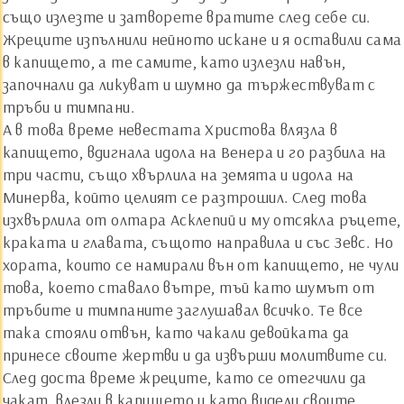
също излезте и затворете вратите след себе си.
Жреците изпълнили нейното искане и я оставили сама
в капището, а те самите, като излезли навън,
започнали да ликуват и шумно да тържествуват с
тръби и тимпани.
А в това време невестата Христова влязла в
капището, вдигнала идола на Венера и го разбила на
три части, също хвърлила на земята и идола на
Минерва, който целият се разтрошил. След това
изхвърлила от олтара Асклепий и му отсякла ръцете,
краката и главата, същото направила и със Зевс. Но
хората, които се намирали вън от капището, не чули
това, което ставало вътре, тъй като шумът от
тръбите и тимпаните заглушавал всичко. Те все
така стояли отвън, като чакали девойката да
принесе своите жертви и да извърши молитвите си.
След доста време жреците, като се отегчили да
чакат, влезли в капището и като видели своите