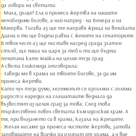
да говори на светата:
- Мила, дъще! Ела и принеси жертва на нашите
непобедими богове, а най-напред - на Венера и на
Минерва. Тогава аз ще те направя жрица на великата
Диана и ти ще бъдеш равна с жените на сенаторите.
В твоя чест аз ще поставя насред града златен
стълб, ще пиша на царя за теб и ти ще бъдеш
почитана като майка на целия този град.
А света Еликонида отговорила:
- Заведи ме в храма на твоите богове, за да им
принеса жертви.
Като чул тези думи, хегемонът се изпълнил с голяма
радост и наредил на глашатаите веднага да
възвестят из целия град за това. След това
тържествено повел светата към идолския храм. А
тя, при влизането си в храма, казала на жреците:
- Желая насаме да принеса чистите жертви, затова
заповядайте на всички да излязат от храма, а и вие