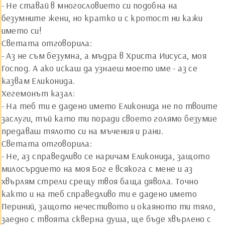
- Не ставай в многословието си подобна на
безумните жени, но кратко и с кротост ни кажи
името си!
Светата отговорила:
- Аз не съм безумна, а мъдра в Христа Иисуса, моя
Господ. А ако искаш да узнаеш моето име - аз се
казвам Еликонида.
Хегемонът казал:
- На теб ти е дадено името Еликонида не по твоите
заслуги, тъй като ти поради своето голямо безумие
предаваш тялото си на мъчения и рани.
Светата отговорила:
- Не, аз справедливо се наричам Еликонида, защото
милосърдието на моя Бог е всякога с мене и аз
хвърлям стрели срещу твоя баща дявола. Точно
както и на теб справедливо ти е дадено името
Периний, защото нечестивото и окаяното ти тяло,
заедно с твоята скверна душа, ще бъде хвърлено с