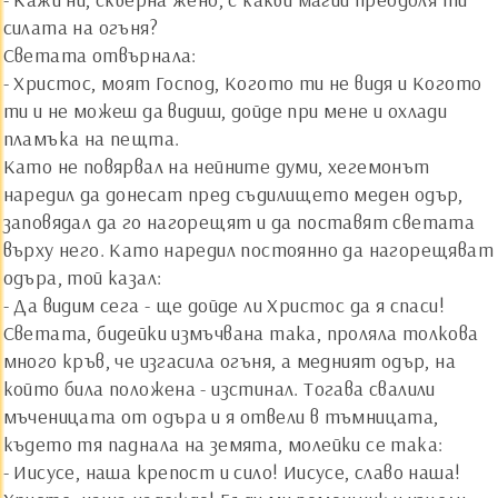
силата на огъня?
Светата отвърнала:
- Христос, моят Господ, Когото ти не видя и Когото
ти и не можеш да видиш, дойде при мене и охлади
пламъка на пещта.
Като не повярвал на нейните думи, хегемонът
наредил да донесат пред съдилището меден одър,
заповядал да го нагорещят и да поставят светата
върху него. Като наредил постоянно да нагорещяват
одъра, той казал:
- Да видим сега - ще дойде ли Христос да я спаси!
Светата, бидейки измъчвана така, проляла толкова
много кръв, че изгасила огъня, а медният одър, на
който била положена - изстинал. Тогава свалили
мъченицата от одъра и я отвели в тъмницата,
където тя паднала на земята, молейки се така:
- Иисусе, наша крепост и сило! Иисусе, славо наша!