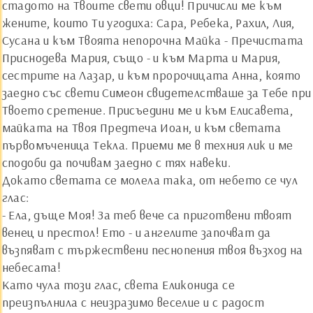
стадото на Твоите свети овци! Причисли ме към
жените, които Ти угодиха: Сара, Ребека, Рахил, Лия,
Сусана и към Твоята непорочна Майка - Пречистата
Приснодева Мария, също - и към Марта и Мария,
сестрите на Лазар, и към пророчицата Анна, която
заедно със свети Симеон свидетелстваше за Тебе при
Твоето сретение. Присъедини ме и към Елисавета,
майката на Твоя Предтеча Иоан, и към светата
първомъченица Текла. Приеми ме в техния лик и ме
сподоби да почивам заедно с тях навеки.
Докато светата се молела така, от небето се чул
глас:
- Ела, дъще Моя! За теб вече са приготвени твоят
венец и престол! Ето - и ангелите започват да
възпяват с тържествени песнопения твоя възход на
небесата!
Като чула този глас, света Еликонида се
преизпълнила с неизразимо веселие и с радост