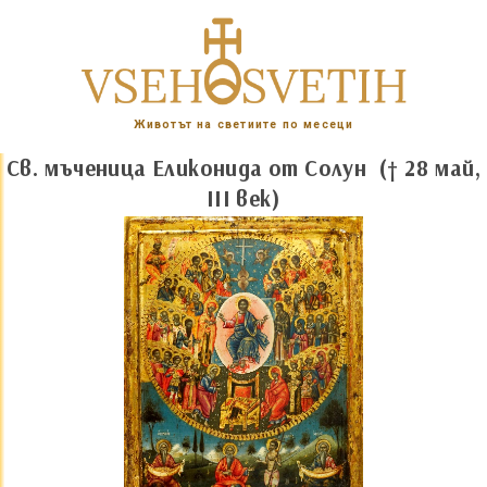
Животът на светиите по месеци
Св. мъченица Еликонида от Солун († 28 май,
III век)