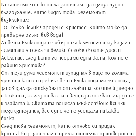
В същия миг от котела започнало да излиза чудно
благоухание. Като видял това, хегемонът
възкликнал:
- О, колко велик чародей е Христос, Който може да
превърне огъня във вода!
А света Еликонида се обърнала към него и му казала:
- Смяташ ли сега за велики богове своите Диос и
Асклепий, след като ги посрами една жена, която е
рабиня Христова?
От тези думи хегемонът изпаднал в още по-голяма
ярост и като нарекъл света Еликонида магьосница,
заповядал да отскубнат от главата косите ѝ заедно
с кожата, а след това със свещи да опалват гърдите
и главата ѝ. Светата понесла мъжествено всички
тези изтезания, все едно че не усещала никаква
болка.
След това хегемонът, като отново си придал
кротък вид, започнал с прелъстителна притворност