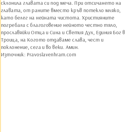
склонила главата си под меча. При отсичането на
главата, от раните вместо кръв потекло мляко,
като белег на нейната чистота. Християните
погребали с благоговение нейното честно тяло,
прославяйки Отца и Сина и Светия Дух, Единия Бог в
Троица, на Когото отдаваме слава, чест и
поклонение, сега и во веки. Амин.
Източник: Pravoslavenhram.com