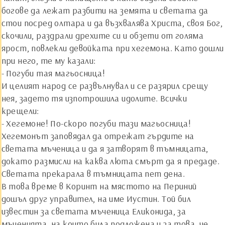
богове да лежат разбити на земята и светата да
стои посред олтара и да възхвалява Христа, своя Бог,
скочили, раздрали дрехите си и обзети от голяма
ярост, повлекли девойката при хегемона. Като дошли
при него, те му казали:
- Погуби тая магьосница!
И целият народ се развълнувал и се разярил срещу
нея, задето тя изпотрошила идолите. Всички
крещели:
- Хегемоне! По-скоро погуби тази магьосница!
Хегемонът заповядал да отрежат гърдите на
светата мъченица и да я затворят в тъмницата,
докато размисли на каква люта смърт да я предаде.
Светата прекарала в тъмницата пет дена.
В това време в Коринт на мястото на Периний
дошъл друг управител, на име Иустин. Той бил
известин за светата мъченица Еликонида, за
мъченията, на които била подложена и за това, че