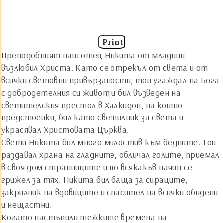
Print
Преподобният наш отец Никита от младини
възлюбил Христа. Като се отрекъл от света и от
всички световни привързаности, той угаждал на Бога
с добродетелния си живот и бил възведен на
светителския престол в Халкидон, на който
предстоейки, бил като светилник за света и
украсявал Христовата Църква.
Свети Никита бил много милостив към бедните. Той
раздавал храна на гладните, обличал голите, приемал
в своя дом странниците и по всякакъв начин се
грижел за тях. Никита бил баща за сираците,
закрилник на вдовиците и спасител на всички обидени
и нещастни.
Когато настъпили тежките времена на