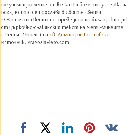
получили изцеление от всякакви болести за слава на
Бога, Който се прославя в Своите светии.
© Жития на светиите, преведени на български език
от църковно-славянския текст на Чети-минеите
("Четьи-Минеи") на
св. Димитрий Ростовски
.
Източник: Pravoslavieto.com