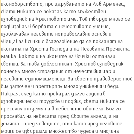
иконоборството, при царуването на Лъв Арменец,
свети Никита се показал като мъжествен
изповедник на Христовото име. Той твърде много се
подвизавал в борбата с нечестивото учение,
изобличавал неговите неправославни основи и
увещавал всички с благоговение да се покланят на
иконата на Христа Господа и на Неговата Пречиста
Майка, както и на иконите на всички останали
светии. За това доблестният Христов изповедник
понесъл много страдания от нечестивия цар и
неговите единомишленици. За своето правоверие той
бил заточен и претърпял много унижения и беди.
Накрая, след като прекарал дълги години в
изповеднически трудове и подвиг, свети Никита се
преселил от земята в небесните обители. Бог го
прославил на небесата пред Своите ангели, а на
земята - пред човеците, тъй като чрез неговите
мощи се извършили множество чудеса и мнозина