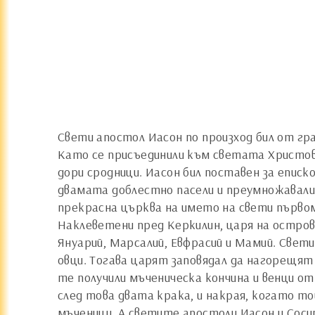
Свети апостол Иасон по произход бил от гра
Като се присъединили към светата Христова
дори сродници. Иасон бил поставен за еписк
двамата доблестно пасели и преумножавали 
прекрасна църква на името на свети първом
Наклеветени пред Керкилин, царя на остров
Януарий, Марсалий, Евфрасий и Мамий. Свет
овци. Тогава царят заповядал да нагорещят 
те получили мъченическа кончина и венци о
след това двата крака, и накрая, когато то
мъченици. А светите апостоли Иасон и Сосип