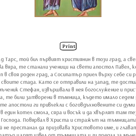
Print
д Тарс, той бил първият християнин в този град, а с
 вяра, те станали ученици на свети апостол Павел, к
оп в своя роден град, а Сосипатър приел върху себе с
своите стада. Като се отправили на запад, те дости
ъченик Стефан, извършвали в нея богослужение и при
а, те били затворени в тъмница, където имало седем 
ите апостоли ги привлекли с боговдъхновените си дум
в един котел смола, сяра и восък и да хвърлят там т
т Господа. Повярвал в Христа и стражът на тъмницата
й не престанал да призовава Христовото име, и глават
атър царят извел от тъмницата и ги предал за мъчени