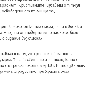
фараонът. Християните, избавени от този
р, освободени от тъмницата,
арят в железен котел смола, сяра и восък и
а мнозина от неверниците наоколо, били
 с ридание възкликнал:
тавили и царя, го кръстили в името на
и умрял. Тогава светите апостоли, като се
дно с царя благолепни църкви. Като извършил
заминали радостно при Христа Бога.