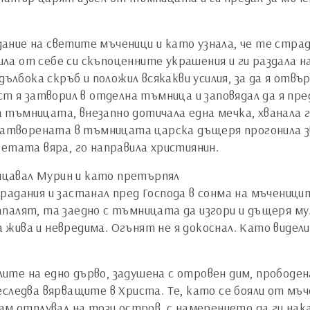
ние на светите мъченици и като узнала, че те страд
лила от себе си скъпоценните украшения и ги раздала н
 дълбока скръб и положил всякакви усилия, за да я отв
ст я затворил в отделна тъмница и заповядал да я пре
тъмницата, внезапно дотичала една мечка, хванала го 
 затворената в тъмницата царска дъщеря прогонила з
ветата вяра, го направила християнин.
клицавал Мурин и като претърпял
радания и застанал пред Господа в сонма на мъченицит
палят, та заедно с тъмницата да изгори и дъщеря му.
жива и невредима. Огънят не я докоснал. Като видели 
те на едно дърво, задушена с отровен дим, прободена 
следва вярващите в Христа. Те, като се бояли от мъче
сам отплувал на този остров, с намерението да ги на