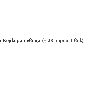
а Керкира девица
(† 28 април, I век)