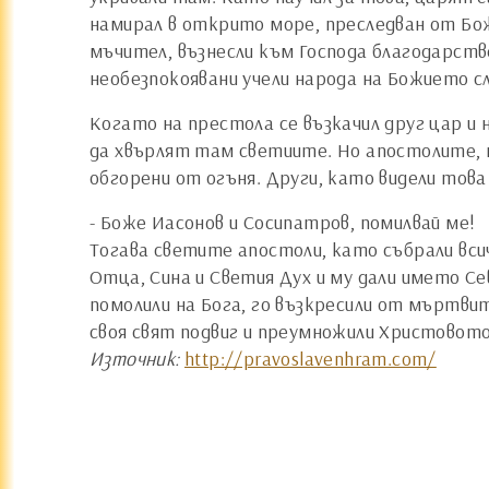
намирал в открито море, преследван от Бож
мъчител, възнесли към Господа благодарст
необезпокоявани учели народа на Божието сл
Когато на престола се възкачил друг цар и н
да хвърлят там светиите. Но апостолите, п
обгорени от огъня. Други, като видели това 
- Боже Иасонов и Сосипатров, помилвай ме!
Тогава светите апостоли, като събрали всич
Отца, Сина и Светия Дух и му дали името Се
помолили на Бога, го възкресили от мъртвит
своя свят подвиг и преумножили Христовото
Източник:
http://pravoslavenhram.com/