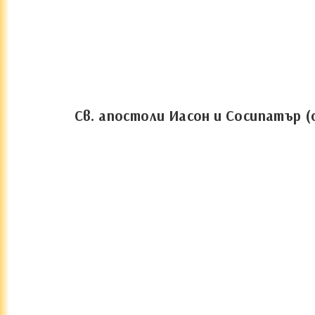
Св. апостоли Иасон и Сосипатър 