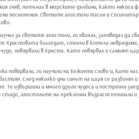
ия гняв, потънал в морските дълбини, както някога 
вени песнопения. Светите апостоли Иасон и Сосипатъ
ово.
аучил за светите апостоли, ги хванал, заповядал да св
о Христовата благодат, стоели в котела невредими, 
чудо, повярвали в Христа. Като повярвал и самият цар,
ки повярвали, ги научили на Божието слово и, като нас
вастиян. След няколко дни синът на царя се разболял 
е. Те извършили и много други чудеса и построили зае
 стадо, апостолите на преклонна възраст починали и 