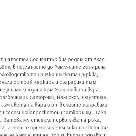
вети апостол Сосипатър бил родом от Ахая.
ойто в посланието до Римляните ги нарича
и ръководството на Иконийската църква;
гнали остров Керкира и съградили там
съединили мнозина към Христовата вяра.
разбойници: Саторний, Иакисхол, Фаустиан,
и към светата вяра и от вълците направили
ези седем новопросветени затворници. Така
. Затова му отсекли първо лявата ръка,
а. И той се причислил към лика на светите
е на княз Киприан. Той ги вързал здраво и