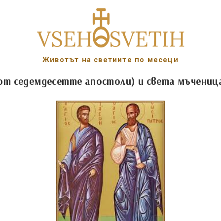
Животът на светиите по месеци
(от седемдесетте апостоли) и света мъчениц