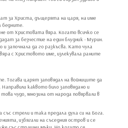
ат за Христа, дъщерята на царя, на име
а бедните.
ърне от Христовата вяра. Когато всичко се
дадат за безчестие на един блудник - Мурин.
и започнала да го разкъсва. Като чула
вяра с Христовото име, излекувала раните
е. Тогава царят заповядал на войниците да
 Направили каквото било заповядано и
това чудо, мнозина от народа повярвали в
със стрели и така предала духа си на Бога.
нията, избягали на съседния остров и се
каже със страшни мъки. Но когато се