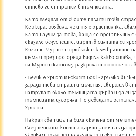
отново ги отпратил в тъмницата.
Като гледала от своите палати това страда
Керкира, обявила, че и тя е християнка, сва
Като научил за това, баща се преизпълнил с
оказало безуспешно, царят в силната си яро
Когато Мурин се приближил към вратите на 
шума и през прозореца видяла какво става,
на Мурин и като му разкрила истините на с
- Велик е християнският Бог! - гръмко въз
заради това страшни мъчения, свършил в ст
натрупат около тъмницата дърва и да ги за
тъмницата изгоряла. Но девицата останала 
Христа.
Накрая светицата била окачена от мъчители
След нейната кончина царят започнал да пре
укривали там. Като научил за това, царят 