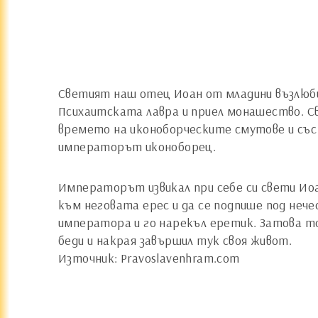
Светият наш отец Иоан от младини възлюбил
Психаитската лавра и приел монашество. Све
времето на иконоборческите смутове и със 
императорът иконоборец.
Императорът извикал при себе си свети Иоа
към неговата ерес и да се подпише под нечес
императора и го нарекъл еретик. Затова т
беди и накрая завършил тук своя живот.
Източник: Pravoslavenhram.com