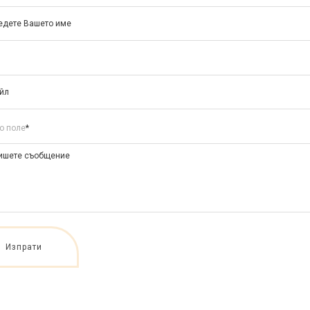
о поле
*
Изпрати