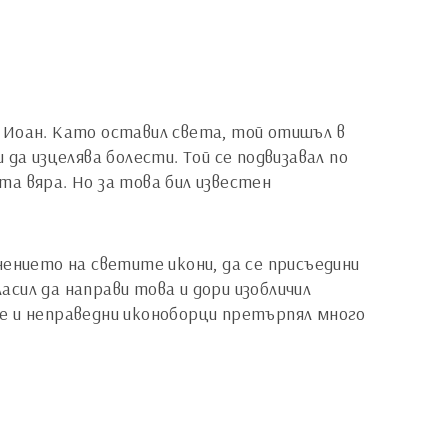
 Иоан. Като оставил света, той отишъл в
да изцелява болести. Той се подвизавал по
а вяра. Но за това бил известен
нението на светите икони, да се присъедини
асил да направи това и дори изобличил
е и неправедни иконоборци претърпял много