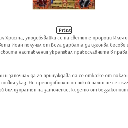
Print
 Христа, уподобявайки се на светите пророци Илия и
ти Иоан получил от Бога дарбата да изгонва бесове и 
своите наставления укрепявал православните в прават
н и започнал да го принуждава да се откаже от покло
тивия указ. Но преподобният по никой начин не се съгл
ой бил изпратен на заточение, където от беззаконнит