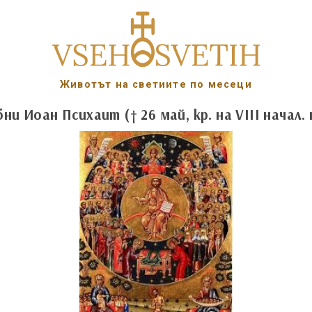
Животът на светиите по месеци
и Иоан Психаит († 26 май, кр. на VIII начал. 