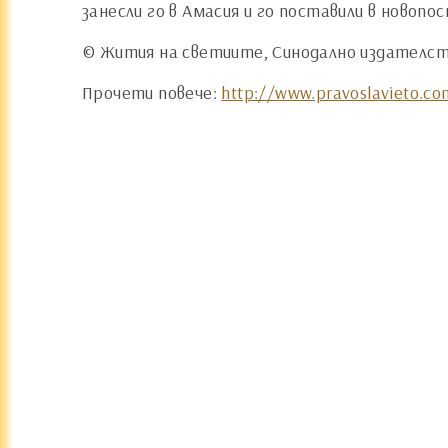
занесли го в Амасия и го поставили в новопо
© Жития на светиите, Синодално издателств
Прочети повече:
http://www.pravoslavieto.com