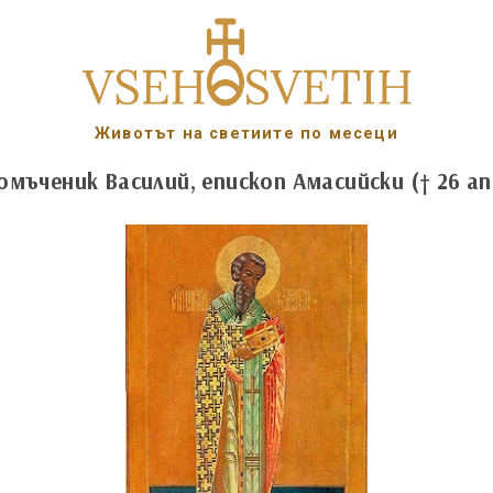
Животът на светиите по месеци
омъченик Василий, епископ Амасийски († 26 апр