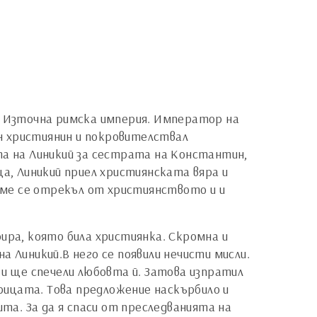
я и Източна римска империя. Император на
н християнин и покровителствал
та на Линикий за сестрата на Константин,
ца, Линикий приел християнската вяра и
реме се отрекъл от християнството и и
ира, която била християнка. Скромна и
 Линикий.В него се появили нечисти мисли.
 и ще спечели любовта й. Затова изпратил
арицата. Това предложение наскърбило и
ита. За да я спаси от преследванията на