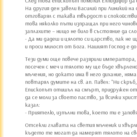
След това епископът помолил Елпидифор да 
На другия ден завели Василий при Линикий на 
отговарял с такава твърдост и спокойствие,
това няколко пъти изпращал при него чинов
заплахите – нищо не било в състояние да с
- Да ми дадеш и цялото си царство, пак не 
и проси милост от Бога. Нашият Господ е д
Тези думи още повече разярили императора, 
посечен с меч и тялото му ще бъде хвърлено
мъчения, но докато има в него дихание, няма
повтарял думите на св. ап. Павел: "Ни скръб
Епископът отишъл на смърт, придружен от 
да се моли за своето паство, за всички хри
казал:
- Приятелю, изпълни това, което ти е запов
Отсекли главата на светия мъченик и хвърли
където те могат да намерят тялото на све