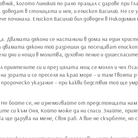
овник, когото Линикий по-рано пращал с дарове при Гла
оведат в столицата и нея, и епископ Василий. Не се у
ече починала. Епископ Василий бил доведен в Никодими
а. Двамата дякони се настанили в дома на един христи
а двамата дякони той разрешил да посещават епископа 
ли дни и нощи в молитва, духовно пение и душеспасите
кал приятелите си и през цялата нощ се молел и чел Пс
на зората и се преселя на край море – и там Твоята 
дял пророческо указание – при какви бедствия той ще у
. Не бойте се, не изнемогвайте от предстоящата нам
те си към Оня, Който може да ни спаси. Знайте, прият
а ще дарува на мене, Своя раб. А вие не скърбете, но