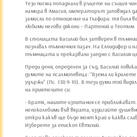
Тези писма попаднали в ръцете на същия чин
намира в Амасия, императорът заповядал да д
замисли по отношение на Глафира: тя била в
любими негови дякони – Партений и Теотим.
В столицата Василий бил затворен в тъмниц
познавал тъмничния пазач. На Елпидифор и н
тъмницата и прекарвали заедно с Василия це
Преди деня, определен за съд, Василий пови
думите на псалмопевеца: "Взема ли крилете 
удържи" (Пс. 138:9-10). В тези думи той ви
на приятелите си:
- Братя, нашите изпитания се приближават
непоколебими във вярата, издигайте душевни
откри какъв ще бъде моят край и каква слав
Изберете за епископ Евтихий.