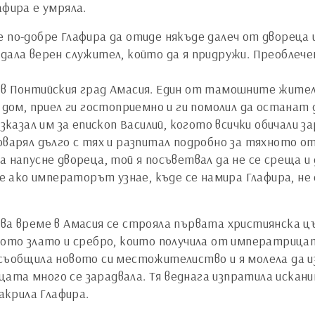
афира е умряла.
е по-добре Глафира да отиде някъде далеч от двореца
дала верен служител, който да я придружи. Преоблече
в Понтийския град Амасия. Един от тамошните жители,
я дом, приел ги гостоприемно и ги помолил да останат
азказал им за епископ Василий, когото всички обичали
говарял дълго с тях и разпитал подробно за тяхното о
 напусне двореца, той я посъветвал да не се среща и 
че ако императорът узнае, къде се намира Глафира, не 
ова време в Амасия се строяла първата християнска цъ
чкото злато и сребро, които получила от императрица
 съобщила новото си местожителиство и я молела да 
ата много се зарадвала. Тя веднага изпратила искани
закрила Глафира.