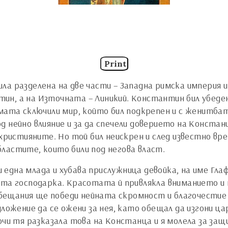
Print
 била разделена на две части – Западна римска импери
ин, а на Източната – Линикий. Константин бил убеде
амата сключили мир, който бил подкрепен и с женитба
 нейно влияние и за да спечели доверието на Констан
 християните. Но той бил неискрен и след известно в
ластите, които били под негова власт.
една млада и хубава прислужница девойка, на име Глаф
та господарка. Красотата й привлякла вниманието и на
 обещания ще победи нейната скромност и благочестие
дложение да се ожени за нея, като обещал да изгони ц
очи тя разказала това на Констанца и я молела за защ