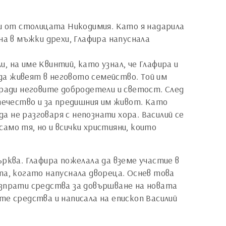
 и от столицата Никодимия. Като я надарила
на в мъжки дрехи, Глафира напуснала
 на име Квинтий, като узнал, че Глафира и
 да живеят в неговото семейство. Той им
 заради неговите добродетели и светост. След
течество и за предишния им живот. Като
да не разговаря с непознати хора. Василий се
само тя, но и всички християни, които
рква. Глафира пожелала да вземе участие в
та, когато напуснала двореца. Оснев това
изпрати средства за довършване на новата
те средства и написала на епископ Василий