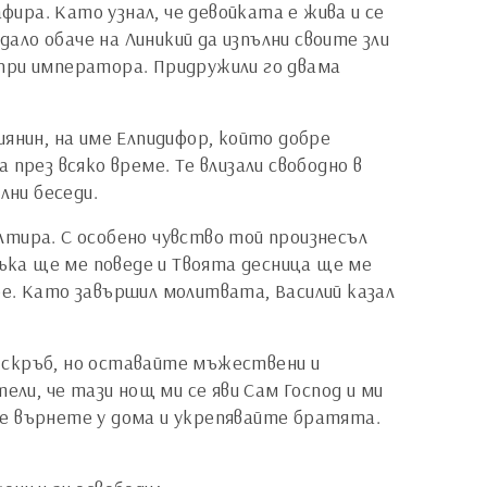
фира. Като узнал, че девойката е жива и се
дало обаче на Линикий да изпълни своите зли
я при императора. Придружили го двама
янин, на име Елпидифор, който добре
през всяко време. Те влизали свободно в
лни беседи.
алтира. С особено чувство той произнесъл
ръка ще ме поведе и Твоята десница ще ме
мре. Като завършил молитвата, Василий казал
 скръб, но оставайте мъжествени и
ели, че тази нощ ми се яви Сам Господ и ми
 се върнете у дома и укрепявайте братята.