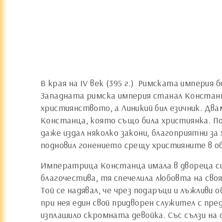
В края на ІV век (395 г.) Римската империя
Западната римска империя станал Констант
християнството, а Линикий бил езичник. Дв
Констанца, която също била християнка. Под
даже издал няколко закони, благоприятни за
подновил гонението срещу християните в об
Императрица Констанца имала в двореца си 
благочестива, тя спечелила любовта на своя
Той се надявал, че чрез подаръци и лъжливи
при нея един свой придворен служител с пре
изплашило скромната девойка. Със сълзи на 