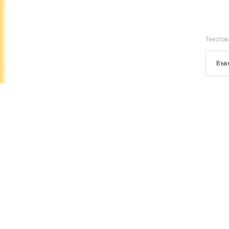
Текстов
Имейл
*
Текстов