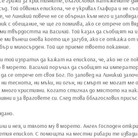
се грижи за християните, благословил натъжените дяк
съд. Той обвинил епископа, че е укривал Глафира и не с
 че Линикий повече не се обърнал към него и заповяд
ник с обещание, че ще го помилва, ако се отрече от в
ломи твърдостта на Василий. Той казал да съобщят на
ще ми вънеш онова което ще загубя, ако се откажа от 
обър и милосърден. Той ще приеме твоето покаяние.
и той изпратил да кажат на епископа, че, ако не се п
 в морето. Василий поръчал да съобщят на императора
 да се отрече от своя Бог. По заповед на Линикий запо
, ни теснота, ни мъки, ни огън, ни смърт не могат ме
много християни. Когато стигнал до мястото на наказ
стияни и за враговете си. След това бблагословил прис
ядано.
ли и нея, и тялото му в морето. Ангел Господен откр
тия епископ. С помощта на местни рибари те извади