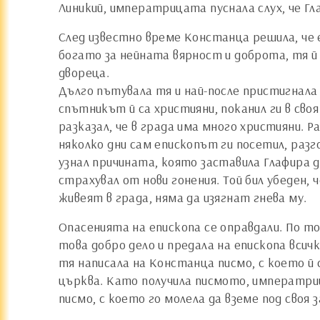
Линикий, императрицата пуснала слух, че Гл
След известно време Констанца решила, че 
богато за нейната вярност и доброта, тя й 
двореца.
Дълго пътувала тя и най-после пристигнала 
спътникът й са християни, поканил ги в сво
разказал, че в града има много християни. Р
няколко дни сам епископът ги посетил, раз
узнал причината, която заставила Глафира да
страхувал от нови гонения. Той бил убеден, 
живеят в града, няма да изягнат гнева му.
Опасенията на епископа се оправдали. По т
това добро дело и предала на епископа вси
тя написала на Констанца писмо, с което й
църква. Като получила писмото, императриц
писмо, с което го молела да вземе под своя 