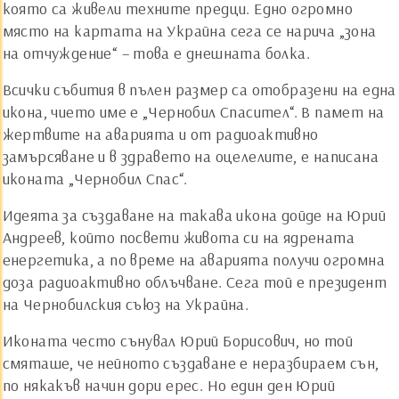
която са живели техните предци. Едно огромно
място на картата на Украйна сега се нарича „зона
на отчуждение“ – това е днешната болка.
Всички събития в пълен размер са отобразени на една
икона, чието име е „Чернобил Спасител“. В памет на
жертвите на аварията и от радиоактивно
замърсяване и в здравето на оцелелите, е написана
иконата „Чернобил Спас“.
Идеята за създаване на такава икона дойде на Юрий
Андреев, който посвети живота си на ядрената
енергетика, а по време на аварията получи огромна
доза радиоактивно облъчване. Сега той е президент
на Чернобилския съюз на Украйна.
Иконата често сънувал Юрий Борисович, но той
смяташе, че нейното създаване е неразбираем сън,
по някакъв начин дори ерес. Но един ден Юрий