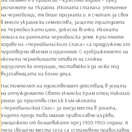
регионите на Украйна. Иконата станала утешение
на чернобилци, тя беше призната и я считат за своя
в много украински семейства, защото трагедията
на Чернобил като цяло, докосна всички. Иконата
помага на ранената чернобилска земя. Кръстните
ходове на «Чернобыльского Спаса» са придружени от
чудотворни явления и изцеления. С изображението на
иконата чернобилците отиват на сложни
хирургически операции, поставяйки я да лежи под
възглавницата на болни деца.
Настоятелят на единственият действащ в зоната
на отчуждението Свято-Илински Храм отец Николай
решил да приготви списък към иконата
«Чернобыльский Спас» за онези места в зоната,
където преди това имаше православни църкви,
унищожени от болшевиките през 1930-1950 година. В
тези свещени места сега са установени православни