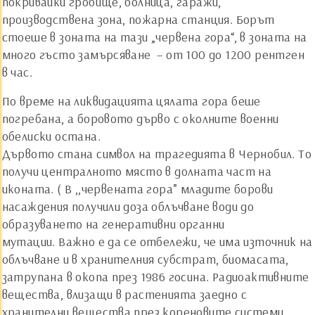
покривайки гробище, болница, гаражи,
производствена зона, пожарна станция. Борът
стоеше в зоната на тази „червена гора“, в зоната на
много гъсто замърсяване – от 100 до 1200 рентген
в час.
По време на ликвидацията цялата гора беше
погребана, а боровото дърво с околните военни
обелиски остана.
Дървото стана символ на трагедията в Чернобил. То
получи централното място в долната част на
иконата. ( В ,,червената гора” младите борови
насаждения получили доза облъчване води до
образуването на генеративни органни
мутации. Важно е да се отбележи, че има източник на
облъчване и в хранителния субстрат, биомасата,
затрупана в окопа през 1986 госина. Радиоактивните
вещества, влизащи в растенията заедно с
хранителни вещества през кореновите системи,