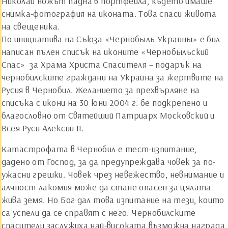
Николай ножът падна в портфейла, където имаше
снимка-фотография на иконата. Това спаси живота
на свещеника.
По инициатива на Съюза «Чернобыль Украины» е бил
написан пълен списък на иконите «Чернобыльский
Спас» за Храма Христа Спасителя – подарък на
чернобилските граждани на Украйна за жертвите на
Русия в Чернобил. Желанието за прехвърляне на
списъка с икони на 30 юни 2004 г. бе подкрепено и
благословно от Святейший Патриарх Московский и
Всея Руси Алексий II.
Катастрофата в Чернобил е тест-изпитание,
дадено от Господ, за да предупреждава човек за по-
ужасни грешки. Човек чрез невежество, невнимание и
алчност-лакомия може да стане опасен за цялата
жива земя. Но Бог дал това изпитание на тези, които
са успели да се справят с него. Чернобилските
спасители заслужиха най-високата възможна награда