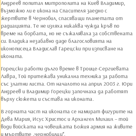
Андреев попитал митрополита на Киев Владимир,
възможно ли е икона на Спасителя заедно с
жертвите в Чернобил, спасяващи планетата от
радиацията. Те не изляха никаква чужда кръв по
време на борбата, но не съжаляваха за собствената
си. Владика незабавно даде благословията на
иконописеца Владислав Гарецски при изписване на
иконата.
Горецски работи дълго време в Троице-Сергиевата
Лавра, Той притежава уникална техника за работа
със златни листа. От началото на април 2003 г. Юри
Андреев и Владимир Горецки започнаха да работят
върху сюжета и състава на иконата.
В горната част на иконата се намират фигурите на
Дева Мария, Исус Христос и Архангел Михаил – той
води войската на човешката Божия армия на живите
и мъртвите „чернобилци“.