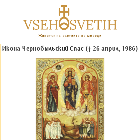
Животът на светиите по месеци
Икона Черноб
ыльский
Спас
(† 26 април, 1986)