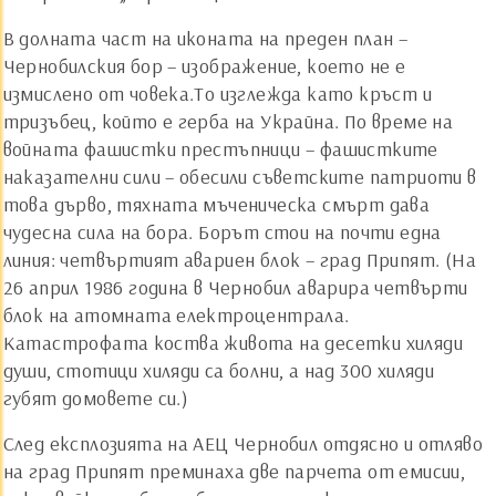
В долната част на иконата на преден план –
Чернобилския бор – изображение, което не е
измислено от човека.То изглежда като кръст и
тризъбец, който е герба на Украйна. По време на
войната фашистки престъпници – фашистките
наказателни сили – обесили съветските патриоти в
това дърво, тяхната мъченическа смърт дава
чудесна сила на бора. Борът стои на почти една
линия: четвъртият авариен блок – град Припят. (На
26 април 1986 година в Чернобил аварира четвърти
блок на атомната електроцентрала.
Катастрофата коства живота на десетки хиляди
души, стотици хиляди са болни, а над 300 хиляди
губят домовете си.)
След експлозията на АЕЦ Чернобил отдясно и отляво
на град Припят преминаха две парчета от емисии,