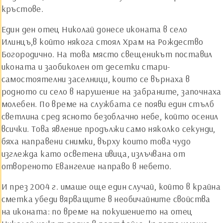
кръстове.
Един ден отец Николай донесе иконата в село
Илинцъ,в който някога стоял Храм на Рождество
Богородично. На това място свещеникът поставил
иконата и заобиколен от десетки стари-
самостоятелни заселници, които се върнаха в
родното си село в нарушение на забраните, започнаха
молебен. По време на службата се появи един стълб
светлина сред ясното безоблачно небе, който осенил
всички. Това явление продължи само няколко секунди,
бяха направени снимки, върху които това чудо
изглежда като осветена ивица, излъчвана от
отвореното Евангелие направо в небето.
И през 2004 г. имаше още един случай, който в крайна
сметка убеди вярващите в необичайните свойства
на иконата: по време на покушението на отец