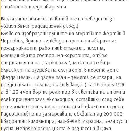
стойности преди аварията.
Българите обаче остават в пълно неведение за
убийствения радиационен дъжд.)
Вляво са изобразени душите на мъртвите жертви в
Чернобил, вдясно – ликвидаторите на аварията:
пожарникарят, работник станция, пилота,
медицинската сестра. На хоризонта, отвъд
очертанията на „Саркофага“, може да се види
блясъкът на изгрева на слънцето, в небето лети
звезда Пелин. На заден план – земята се изгаря, на
преден план – зелена, съживяваща. (На 26 април 1986
г. в 1.23 ч четвърти реактор в съветската атомна
електроцентрала експлодира, оставяйки след себе
си огромно изтичане на радиация в околната среда.
Радиоактивното замърсяване обхвана над 200 000
квадратни километра, най-вече в Украйна, Беларус и
Русия. Непряко радиацията е разнесена в цяла