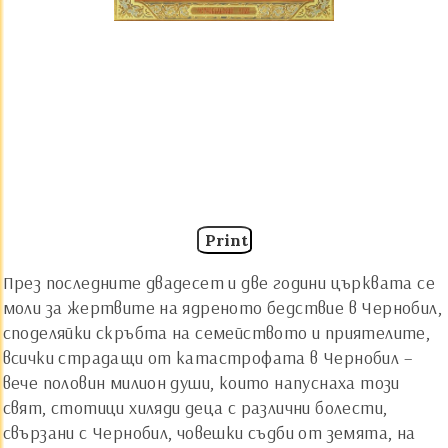
Print
През последните двадесет и две години църквата се
моли за жертвите на ядреното бедствие в Чернобил,
споделяйки скръбта на семейството и приятелите,
всички страдащи от катастрофата в Чернобил –
вече половин милион души, които напуснаха този
свят, стотици хиляди деца с различни болести,
свързани с Чернобил, човешки съдби от земята, на