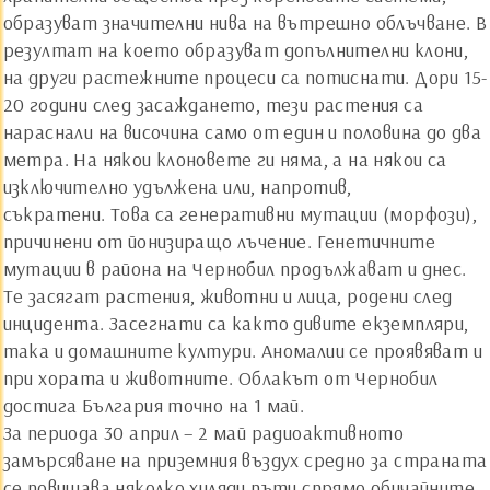
образуват значителни нива на вътрешно облъчване. В
резултат на което образуват допълнителни клони,
на други растежните процеси са потиснати. Дори 15-
20 години след засаждането, тези растения са
нараснали на височина само от един и половина до два
метра. На някои клоновете ги няма, а на някои са
изключително удължена или, напротив,
съкратени. Това са генеративни мутации (морфози),
причинени от йонизиращо лъчение. Генетичните
мутации в района на Чернобил продължават и днес.
Те засягат растения, животни и лица, родени след
инцидента. Засегнати са както дивите екземпляри,
така и домашните култури. Аномалии се проявяват и
при хората и животните. Облакът от Чернобил
достига България точно на 1 май.
За периода 30 април – 2 май радиоактивното
замърсяване на приземния въздух средно за страната
се повишава няколко хиляди пъти спрямо обичайните