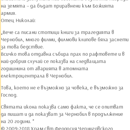
на земята – да бъдат приравнени към Божията
армия.
Отец Николай:
„Вече са писани стотици книги за трагедията в
Чернобил, много филми, филмови клипове бяха заснети
за това бедствие.
Всичко това отдавна събира прах по рафтовете и в
най-добрия случай се показва на следващата
годишнина от аварията в атомната
електроцентрала в Чернобил.
Това, което не е възможно за човека, е възможно за
Господ.
Святата икона показва само факта, че се опитват
да пишат и да показват за Чернобил в продължение
на 20 години. “
© 2009-2018 Храм свт.Феодосия Черниговского