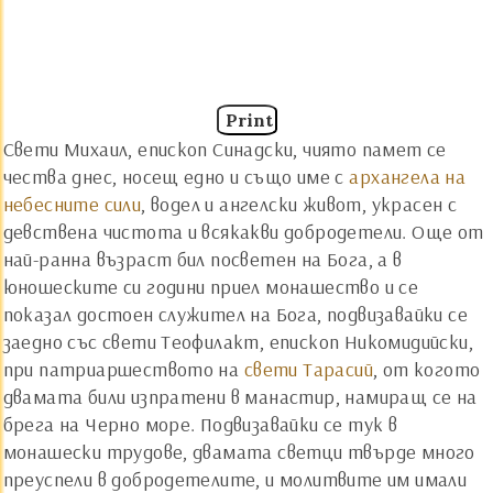
Print
Свети Михаил, епископ Синадски, чиято памет се
чества днес, носещ едно и също име с
архангела на
небесните сили
, водел и ангелски живот, украсен с
девствена чистота и всякакви добродетели. Още от
най-ранна възраст бил посветен на Бога, а в
юношеските си години приел монашество и се
показал достоен служител на Бога, подвизавайки се
заедно със свети Теофилакт, епископ Никомидийски,
при патриаршеството на
свети Тарасий
, от когото
двамата били изпратени в манастир, намиращ се на
брега на Черно море. Подвизавайки се тук в
монашески трудове, двамата светци твърде много
преуспели в добродетелите, и молитвите им имали