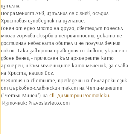
изпълня.
Посраменият Лъв, изпълнил се с гняв, осъдил
Христовия изповедник на изгнание.
Гонен от едно място на друго, светецът понесъл
много горчиви скърби и неприятности, докато не
достигнал небесната обител и не получил вечния
покой. Така завършил праведния си живот, украсен с
двоен венец - причислен към архиереите като
архиерей, и към мъчениците като мъченик, за слава
на Христа, нашия Бог.
© Жития на светиите, преведени на български език
от църковно-славянския текст на Чети-минеите
("Четьи-Минеи") на
св. Димитрий Ростовски
.
Източник: Pravoslavieto.com