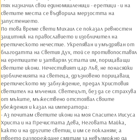
тях назначил свои единомишленици - еретици - и на
светите места се въдворила мерзостта на
запустението.
По това време свети Михаил се показал ревностен
защитник на православието и изобличител на
еретическото нечестие. Укрепяван и умъдряван от
благодатта на Светия Дух, той се противопоставял
на еретиците и затварял устата им, порицаващи
светите икони. Нечестивият цар Лъв, не понасяйки
изобличенията на светеца, дръзновено порицаващ
еретическото му заблуждение, предал Христовия
светител на мъчения. Светецът, без да се страхува
от мъките, мъжествено отстоявал своите
убеждения и казал на императора:
- Аз почитам светите икони на моя Спасител Иисуса
Христа и на Пречистата Дева, Неговата Майка,
както и на другите светии, и им се покланям; а
твоето разпореждане смятам за невъзможно да