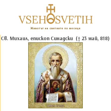
Животът на светиите по месеци
Св. Михаил, епископ Синадски († 23 май, 818)