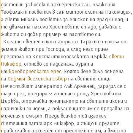
достойни за високия архиерейски сан. Блажения
Теофилакт посветил в сан митрополит на Никомидия,
а свети Михаил посветил за епископ на град Синад, и
те двамата пасели Христовото стадо, давайки с
живота си добър пример на паството си.
Когато светейшият патриарх Тарасий отишъл от
земния живот при Господа, а след него приел
престола на Константинополската църква
свети
Никифор
, отново се надигнала бурята
на
икoноборческата ерес
, която вече била осъдена
на
Седмия вселенски събор
на светите отци.
Нечестивият император Лъв Арменец, заразил се с
тази ерес, предприел гонение срещу Христовата
Църква, отричайки почитането на светите икони и
наричайки ги идоли, а покланящите им се предавал на
мъчения и смърт. Преди всичко той изгонил
светейшия патриарх Никифор, а също и другите
православни архиереи от престолите им, а вместо