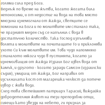
голяма сила пред Бога.
Веднъж по време на жътва, когато жегата била
непоносима, и от недостиг на вода на това място
мнозина изнемогнали от жажда, светците се
помолили на Бога и по молитвите им станало така,
че празният меден съд се напълнил с вода в
достатъчно количество. Така Господ изпълнява
волята и молитвите на почитащите Го и приклонява
ухото Си към молитвите им. Това чудо напомняло
станалото някога чудо в пустинята, когато за
изнемогващия от жажда Израил Бог извел вода от
камък, и другото - когато заради Самсон (израилски
съдия), умиращ от жажда, Бог направил от
изсъхналата кост от магарешка челюст да потече
извор с жива вода.
След това светейшият патриарх Тарасий, виждайки
добродетелния живот на тези преподобни отци,
сияещи като звезди на небето, ги признал за