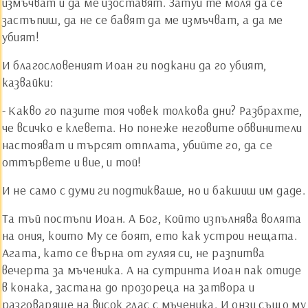
измъчват и да ме изоставят. Затуй те моля да се
застъпиш, да не се бавят да ме измъчват, а да ме
убият!
И благословеният Иоан ги подкани да го убият,
казвайки:
- Какво го пазите тоя човек толкова дни? Разбрахте,
че всичко е клевета. Но понеже неговите обвинители
настояват и търсят отплата, убийте го, да се
оттървете и вие, и той!
И не само с думи ги подтикваше, но и бакшиш им даде.
Та тъй постъпи Иоан. А Бог, Който изпълнява волята
на ония, които Му се боят, ето как устрои нещата.
Агата, като се върна от гуляя си, не разпитва
вечерта за мъченика. А на сутринта Иоан пак отиде
в конака, застана до прозореца на затвора и
разговаряше на висок глас с мъченика. И онзи също му