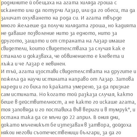
роднините й обещаха на агата хиляда гроша с
искането или да потурчи Лазар, или да го обеси, та да
заличат охулването на рода си. И агата твърде
много желаеше да получи хилядата гроша, но кадията
не даваше позволение нито за едното, нито за
другото, защото и от страната на Лазар имаше
свидетели, които свидетелстваха за случая как е
станало и доказваха, че обвинението е клевета и
лъжа и че Лазар е невинен.
И тъй, агата изостави свидетелствата на другите и
пожела да научи истината направо от Лазар. Затова
нареди и го биха по краката умерено, за да признае
сам истината. Но когато той разказа случая, както
беше в действителност, а не както го искаше агата,
тоя заповяда и го поставиха във вериги и в тумрук*, и
остана така да се мъчи до 22 април. В ония дни,
докато мъченикът бе изтезаван в затвора, дойдоха
някои негови съотечественици българи, за да го