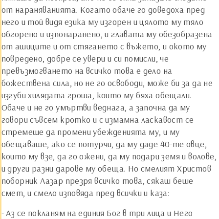
от нараняванията. Когато обаче го доведоха пред
него и той видя езика му изгорен и цялото му тяло
обгорено и изпонаранено, и главата му обезобразена
от ашиците и от стягането с въжето, и окото му
повредено, добре се увери и си помисли, че
превъзмогването на всичко това е дело на
божествена сила, но не го освободи, може би за да не
изгуби хилядата гроша, които му бяха обещали.
Обаче и не го умъртви веднага, а започна да му
говори съвсем кротко и с измамна ласкавост се
стремеше да промени убежденията му, и му
обещаваше, ако се потурчи, да му даде 40-те овце,
които му взе, да го ожени, да му подари земя и волове,
и други разни дарове му обеща. Но смелият Христов
поборник Лазар презря всичко това, сякаш беше
смет, и смело изповяда пред всички и каза:
- Аз се покланям на единия Бог в три лица и Него