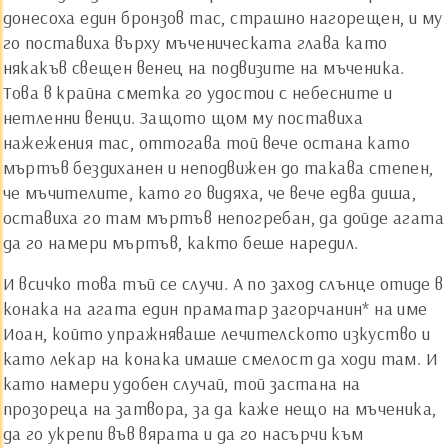
донесоха един бронзов тас, страшно нагорещен, и му
го поставиха върху мъченическата глава като
някакъв свещен венец на подвизите на мъченика.
Това в крайна сметка го удостои с небесните и
нетленни венци. Защото щом му поставиха
нажежения тас, оттогава той вече остана като
мъртъв бездиханен и неподвижен до такава степен,
че мъчителите, като го видяха, че вече едва диша,
оставиха го там мъртъв непогребан, да дойде агата
да го намери мъртъв, както беше наредил.
И всичко това тъй се случи. А по заход слънце отиде в
конака на агата един праматар загорчанин* на име
Иоан, който упражняваше лечителското изкуство и
като лекар на конака имаше смелост да ходи там. И
като намери удобен случай, той застана на
прозореца на затвора, за да каже нещо на мъченика,
да го укрепи във вярата и да го насърчи към