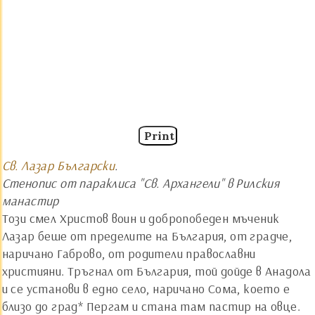
Print
Св. Лазар Български
.
Стенопис от параклиса "Св. Архангели" в Рилския
манастир
Този смел Христов воин и добропобеден мъченик
Лазар беше от пределите на България, от градче,
наричано Габрово, от родители православни
християни. Тръгнал от България, той дойде в Анадола
и се установи в едно село, наричано Сома, което е
близо до град* Пергам и стана там пастир на овце.