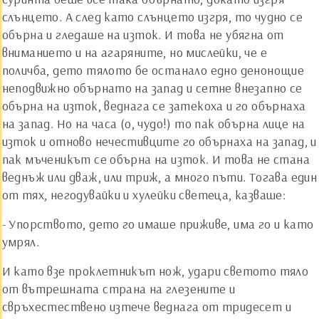
слънцето. А след като слънцето изгря, то чудно се
обърна и гледаше на изток. И това не убягна от
вниманието и на агаряните, но мислейки, че е
поличба, дето тялото бе останало едно денонощие
неподвижно обърнато на запад и сетне внезапно се
обърна на изток, веднага се затекоха и го обърнаха
на запад. Но на часа (о, чудо!) то пак обърна лице на
изток и отново нечестивците го обърнаха на запад, и
пак мъченикът се обърна на изток. И това не стана
веднъж или дваж, или триж, а много пъти. Тогава един
от тях, негодувайки и хулейки светеца, казваше:
- Упорството, дето го имаше приживе, има го и като
умрял.
И като взе проклетникът нож, удари светото тяло
от вътрешната страна на глезените и
свръхестествено изтече веднага от тридесет и