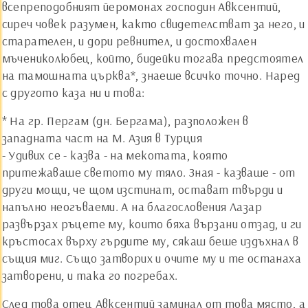
всепреподобният йеромонах господин Авксентий,
сиреч човек разумен, както свидетелстват за него, и
старателен, и дори ревнител, и достохвален
мъчениколюбец, който, бидейки тогава предстоятел
на тамошната църква*, знаеше всичко точно. Наред
с другото каза ни и това:
* На гр. Пергам (дн. Бергама), разположен в
западната част на М. Азия в Турция
- Удивих се - казва - на мекотата, която
притежаваше светото му тяло. Зная - казваше - от
други мощи, че щом изстинат, остават твърди и
напълно неогъваеми. А на благословения Лазар
развързах ръцете му, които бяха вързани отзад, и ги
кръстосах върху гърдите му, сякаш беше издъхнал в
същия миг. Също затворих и очите му и те останаха
затворени, и така го погребах.
След това отец Авксентий заминал от това място, а