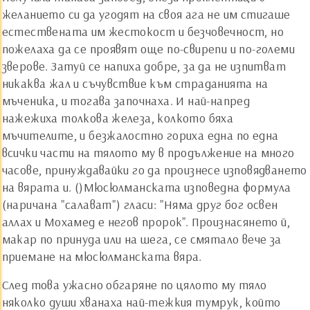
желанието си да угодят на своя ага не им стигаше
естествената им жестокост и безчовечност, но
пожелаха да се проявят още по-свирепи и по-големи
зверове. Затуй се напиха добре, за да не изпитват
никаква жал и съчувствие към страданията на
мъченика, и тогава започнаха. И най-напред
нажежиха толкова железа, колкото бяха
мъчителите, и безжалостно гориха една по една
всички части на тялото му в продължение на много
часове, принуждавайки го да произнесе изповядването
на вярата и. ()Мюсюлманската изповедна формула
(наричана "салават") гласи: "Няма друг бог освен
аллах и Мохамед е негов пророк". Произнасянето й,
макар по принуда или на шега, се смятало вече за
приемане на мюсюлманската вяра.
След това ужасно обгаряне по цялото му тяло
няколко души хванаха най-тежкия тумрук, който