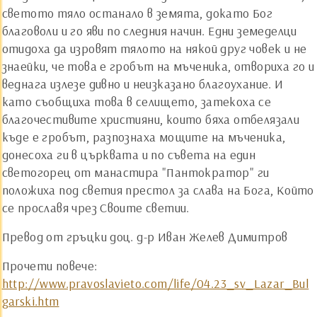
светото тяло останало в земята, докато Бог
благоволи и го яви по следния начин. Едни земеделци
отидоха да изровят тялото на някой друг човек и не
знаейки, че това е гробът на мъченика, отвориха го и
веднага излезе дивно и неизказано благоухание. И
като съобщиха това в селището, затекоха се
благочестивите християни, които бяха отбелязали
къде е гробът, разпознаха мощите на мъченика,
донесоха ги в църквата и по съвета на един
светогорец от манастира "Пантократор" ги
положиха под светия престол за слава на Бога, Който
се прославя чрез Своите светии.
Превод от гръцки доц. д-р Иван Желев Димитров
Прочети повече:
http://www.pravoslavieto.com/life/04.23_sv_Lazar_Bul
garski.htm