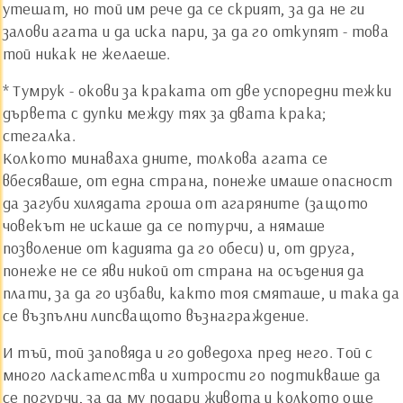
утешат, но той им рече да се скрият, за да не ги
залови агата и да иска пари, за да го откупят - това
той никак не желаеше.
* Тумрук - окови за краката от две успоредни тежки
дървета с дупки между тях за двата крака;
стегалка.
Колкото минаваха дните, толкова агата се
вбесяваше, от една страна, понеже имаше опасност
да загуби хилядата гроша от агаряните (защото
човекът не искаше да се потурчи, а нямаше
позволение от кадията да го обеси) и, от друга,
понеже не се яви никой от страна на осъдения да
плати, за да го избави, както тоя смяташе, и така да
се възпълни липсващото възнаграждение.
И тъй, той заповяда и го доведоха пред него. Той с
много ласкателства и хитрости го подтикваше да
се погурчи, за да му подари живота и колкото още