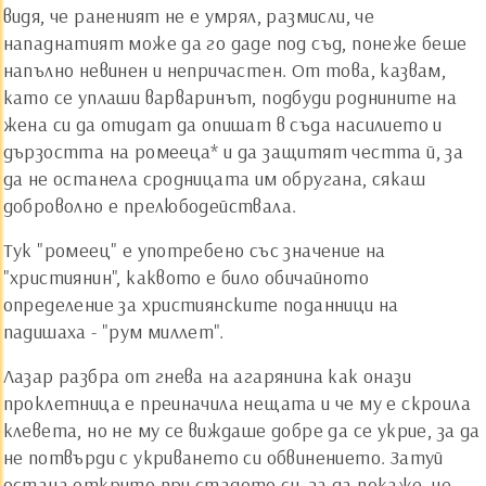
видя, че раненият не е умрял, размисли, че
нападнатият може да го даде под съд, понеже беше
напълно невинен и непричастен. От това, казвам,
като се уплаши варваринът, подбуди роднините на
жена си да отидат да опишат в съда насилието и
дързостта на ромееца* и да защитят честта й, за
да не останела сродницата им обругана, сякаш
доброволно е прелюбодействала.
Тук "ромеец" е употребено със значение на
"християнин", каквото е било обичайното
определение за християнските поданници на
падишаха - "рум миллет".
Лазар разбра от гнева на агарянина как онази
проклетница е преиначила нещата и че му е скроила
клевета, но не му се виждаше добре да се укрие, за да
не потвърди с укриването си обвинението. Затуй
остана открито при стадото си, за да покаже, че