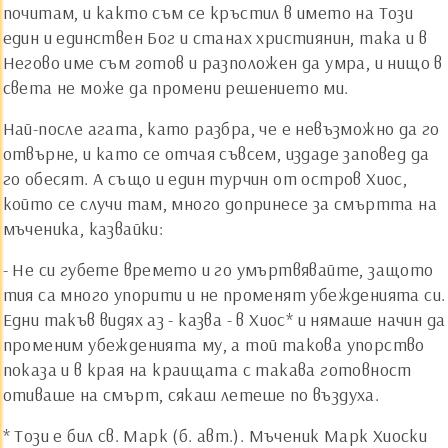
почитам, и както съм се кръстил в името на Този
един и единствен Бог и станах християнин, така и в
Негово име съм готов и разположен да умра, и нищо в
света не може да промени решението ми.
Най-после агата, като разбра, че е невъзможно да го
отвърне, и като се отчая съвсем, издаде заповед да
го обесят. А също и един турчин от остров Хиос,
който се случи там, много допринесе за смъртта на
мъченика, казвайки:
- Не си губете времето и го умъртвявайте, защото
тия са много упорити и не променят убежденията си.
Едни такъв видях аз - казва - в Хиос* и нямаше начин да
променим убежденията му, а той такова упорство
показа и в края на краищата с такава готовност
отиваше на смърт, сякаш летеше по въздуха.
* Този е бил св. Марк (б. авт.). Мъченик Марк Хиоски