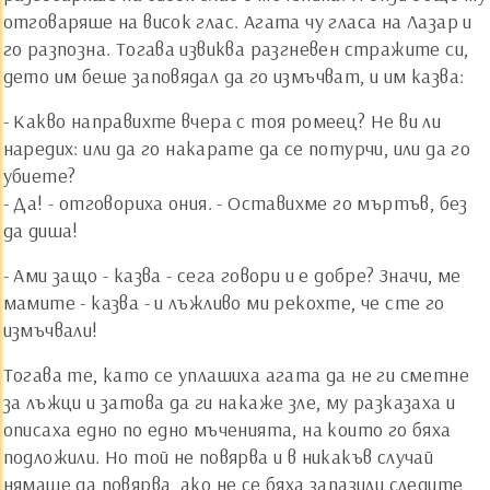
отговаряше на висок глас. Агата чу гласа на Лазар и
го разпозна. Тогава извиква разгневен стражите си,
дето им беше заповядал да го измъчват, и им казва:
- Какво направихте вчера с тоя ромеец? Не ви ли
наредих: или да го накарате да се потурчи, или да го
убиете?
- Да! - отговориха ония. - Оставихме го мъртъв, без
да диша!
- Ами защо - казва - сега говори и е добре? Значи, ме
мамите - казва - и лъжливо ми рекохте, че сте го
измъчвали!
Тогава те, като се уплашиха агата да не ги сметне
за лъжци и затова да ги накаже зле, му разказаха и
описаха едно по едно мъченията, на които го бяха
подложили. Но той не повярва и в никакъв случай
нямаше да повярва, ако не се бяха запазили следите