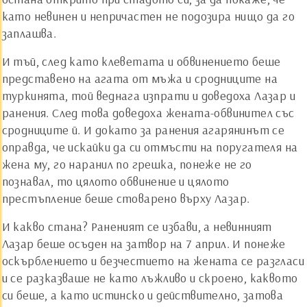
като невинен и непричастен не подозира нищо да го
заплашва.
И тъй, след като клеветата и обвинението беше
представено на агата от мъжа и сродниците на
туркинята, той веднага изпрати и доведоха Лазар и
ранения. След това доведоха жената-обвинител със
сродниците й. И докато за ранения агарянинът се
оправда, че искайки да си отмъсти на поругателя на
жена му, го наранил по грешка, понеже не го
познавал, то цялото обвинение и цялото
престъпление беше стоварено върху Лазар.
И какво стана? Раненият се избави, а невинният
Лазар беше осъден на затвор на 7 април. И понеже
оскърблението и безчестието на жената се разгласи
и се разказваше не като лъжливо и скроено, каквото
си беше, а като истинско и действително, затова