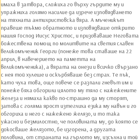
имаха в затвора, сложиха го върху гърдите му и
упражниха голямо насилие да изрече изповядването
на тяхната антихристовска вяра. А мъченикът
правеше тъкмо обратното и изповядваше открито
нашия Господ Иисус Христос, и призоваваше Неговата
божествена помощ по молитвите на светия славен
великомъченик Георги (понеже това ставаше на 22
април, в навечерието на паметта на
великомъченика), а вярата на онези и всичко свързано
с нея той хулеше и оскърбяваше без страх. Те пък,
като чуха това, още повече се разпали гневът им и
понеже бяха обгорили цялото му тяло с нажежените
железа и нямаха какво по-страшно да му сторят,
затова с голяма ярост изтеглиха езика му навън и го
обгориха и него с нажежено желязо, и то така
ужасно и безмилостно, че половината му, до която се
докосваше желязото, бе изгорена, а другата
половина, от страната на гърлото му, изсъхна и той