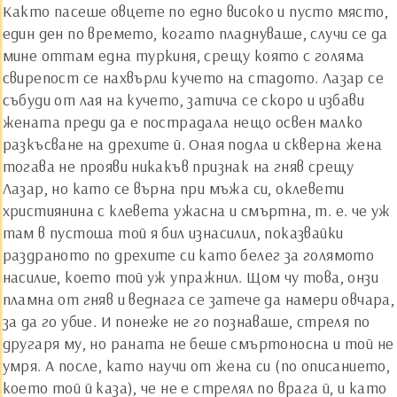
Както пасеше овцете по едно високо и пусто място,
един ден по времето, когато пладнуваше, случи се да
мине оттам една туркиня, срещу която с голяма
свирепост се нахвърли кучето на стадото. Лазар се
събуди от лая на кучето, затича се скоро и избави
жената преди да е пострадала нещо освен малко
разкъсване на дрехите й. Оная подла и скверна жена
тогава не прояви никакъв признак на гняв срещу
Лазар, но като се върна при мъжа си, оклевети
християнина с клевета ужасна и смъртна, т. е. че уж
там в пустоша той я бил изнасилил, показвайки
раздраното по дрехите си като белег за голямото
насилие, което той уж упражнил. Щом чу това, онзи
пламна от гняв и веднага се затече да намери овчара,
за да го убие. И понеже не го познаваше, стреля по
другаря му, но раната не беше смъртоносна и той не
умря. А после, като научи от жена си (по описанието,
което той й каза), че не е стрелял по врага й, и като