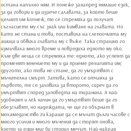
остана напълно ням. И понеже занапред нямаше език,
за да говори и да изрече салавата, за който беше
целият им копнеж, те се стремяха да получат
съгласието му със знак или кимване на главата. Но
като не стана и това, поставиха на слепоочията му
ашици и обвиха главата му с въже. Така страшно го
измъчваха много време и повредиха едното му око.
Към две неща се стремяха те: едното, ако успеят да
променят мнението му и да приеме религията им;
другото, ако това не стане, да го умъртвят с
мъчителна смърт. Затова, като се отчаяха за
първото, те се заловиха за второто, сиреч да го
умъртвят според заповедта на тиранина. А най-
удобният и лек начин да го умъртвят беше да го
обезглавят, но надеждата, че ще го обърнат в
мохамеданство ги караше да се мъчат дълги часове с
много усилия и много мъчения да сторят онова,
което за един миг би сторил мечът. Най-накрая