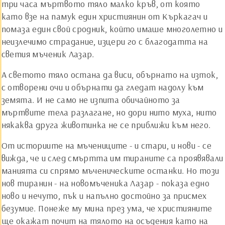
три часа мъртвото тяло малко кръв, от която
като взе на памук един християнин от Къркагач и
помаза един свой сродник, който имаше многолетно и
неизлечимо страдание, изцери го с благодатта на
светия мъченик Лазар.
А светото тяло остана да виси, обърнато на изток,
с отворени очи и обърнати да гледат надолу към
земята. И не само не изпита обичайното за
мъртвите тела разлагане, но дори нито муха, нито
някаква друга животинка не се приближи към него.
От историите на мъчениците - и стари, и нови - се
вижда, че и след смъртта им тираните са проявявали
манията си спрямо мъченическите останки. Но този
нов тиранин - на новомъченика Лазар - показа едно
ново и нечуто, пък и напълно достойно за присмех
безумие. Понеже му мина през ума, че християните
ще окажат почит на тялото на осъдения като на