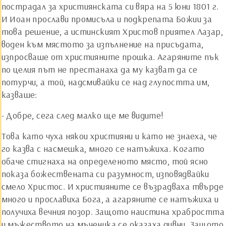
пострадал за християнската си вяра на 5 юни 1801 г.
И Иоан прослави промисъла и подкрепата Божии за
това решение, а истинският Христов приятел Лазар,
воден към мястото за изпълнение на присъдата,
изпросваше от християните прошка. Агаряните пък
по целия път не престанаха да му казват да се
потурчи, а той, надсмивайки се над глупостта им,
казваше:
- Добре, сега след малко ще ме видите!
Това като чуха някои християни и като не знаеха, че
го казва с насмешка, много се натъжиха. Когато
обаче стигнаха на определеното място, той ясно
показа божествената си разумност, изповядвайки
смело Христос. И християните се възрадваха твърде
много и прославиха Бога, а агаряните се натъжиха и
получиха вечния позор. Защото наистина храбростта
и мъжеството на мъченика се оказаха дивни. Защото