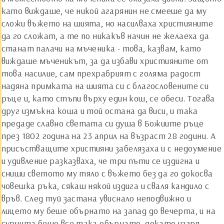
като виждаше, че никой агарянин не смееше да му
сложи въжето на шията, но насилваха християните
да го сложат, а те по никакъв начин не желаеха да
станат палачи на мъченика - това, казвам, като
виждаше мъченикът, за да избави християните от
това насилие, сам прехрабрият с голяма радост
надяна примката на шията си с благословените си
ръце и, като стъпи върху един кош, се обеси. Тогава
друг измъкна коша и той остана да виси, и така
предаде славно светата си душа в Божиите ръце
през 1802 година на 23 април на възраст 28 години. А
присъстващите християни забелязаха и с недоумение
и удивление разказваха, че три пъти се издигна и
сниши светото му тяло с въжето без да го докосва
човешка ръка, сякаш някой издига и сваля кандило с
връв. След туй застана увиснало неподвижно и
лицето му беше обърнато на запад до вечерта, и на
суринта беше все така обърнато, докато изгря