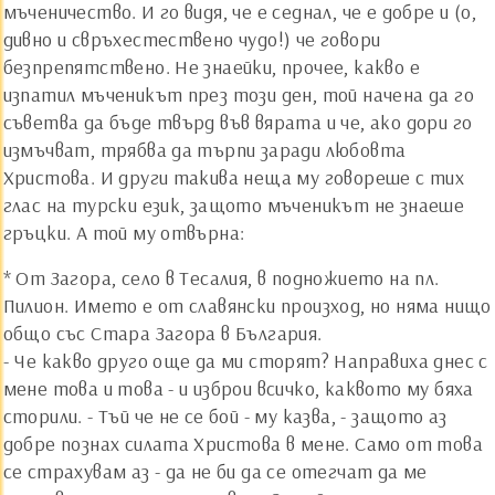
мъченичество. И го видя, че е седнал, че е добре и (о,
дивно и свръхестествено чудо!) че говори
безпрепятствено. Не знаейки, прочее, какво е
изпатил мъченикът през този ден, той начена да го
съветва да бъде твърд във вярата и че, ако дори го
измъчват, трябва да търпи заради любовта
Христова. И други такива неща му говореше с тих
глас на турски език, защото мъченикът не знаеше
гръцки. А той му отвърна:
* От Загора, село в Тесалия, в подножието на пл.
Пилион. Името е от славянски произход, но няма нищо
общо със Стара Загора в България.
- Че какво друго още да ми сторят? Направиха днес с
мене това и това - и изброи всичко, каквото му бяха
сторили. - Тъй че не се бой - му казва, - защото аз
добре познах силата Христова в мене. Само от това
се страхувам аз - да не би да се отегчат да ме