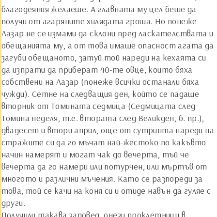
благодеяния желаеше. А главната му цел беше да
получи от агаряните хилядата гроша. Но понеже
Лазар не се измами да склони пред ласкателствата и
обещанията му, а от това имаше опасност агата да
загуби обещаното, затуй той нареди на кехаята си
да изпрати да приберат 40-те овце, които бяха
собствени на Лазар (понеже всички останали бяха
чужди). Сетне на следващия ден, който се падаше
вторник от Томината седмица (Седмицата след
Томина неделя, т.е. втората след Великден, б. пр.),
двадесет и втори април, още от сутринта нареди на
стражите си да го мъчат най-жестоко по какъвто
начин намерят и могат чак до вечерта, тъй че
вечерта да го намери или потурчен, или мъртъв от
многото и различни мъчения. Като се разпореди за
това, той се качи на коня си и отиде навън да гуляе с
други.
Получили такава заповед, онези проклетници в