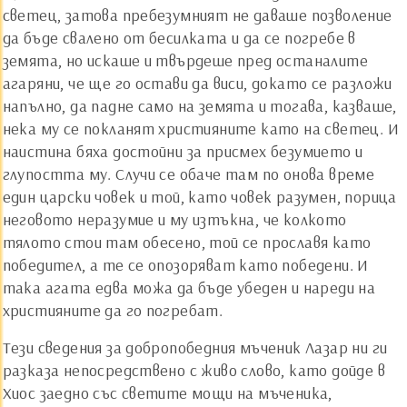
светец, затова пребезумният не даваше позволение
да бъде свалено от бесилката и да се погребе в
земята, но искаше и твърдеше пред останалите
агаряни, че ще го остави да виси, докато се разложи
напълно, да падне само на земята и тогава, казваше,
нека му се покланят християните като на светец. И
наистина бяха достойни за присмех безумието и
глупостта му. Случи се обаче там по онова време
един царски човек и той, като човек разумен, порица
неговото неразумие и му изтъкна, че колкото
тялото стои там обесено, той се прославя като
победител, а те се опозоряват като победени. И
така агата едва можа да бъде убеден и нареди на
християните да го погребат.
Тези сведения за добропобедния мъченик Лазар ни ги
разказа непосредствено с живо слово, като дойде в
Хиос заедно със светите мощи на мъченика,