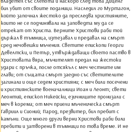
владетел със слепота и наскоро след това Диценг
бил убит от своите поданици. Наследил го Муртагон,
който започнал жестоко да преследва християните,
които не се подчинявали на заповедта му да се
отрекат от Христа. Верните Христови раби той
държал в тъмница, изтезавал и предавал на смърт
сред нечовешки мъчения. Светите епископи Георги
Девелтски, и Петър, утвърждаващи своето паство в
Христовата вяра, мъчителят предал на жестоки
удари с пръчка, после отсякъл с меч честните им
глави; от същата смърт заедно със светителите
загинали и още седем християни; с меч били посечени
и християнските военачалници Иоан и Леонт; свети
Леонтий, епископ Никейски, езичниците пронизали с
меч в корема; от меч приели мъченическа смърт
Гавриил и Сионий; Парод, презвитер, бил пребит с
камъни. Още много други верни Христови раби били
пребити и затворени в тъмници по това време. И не