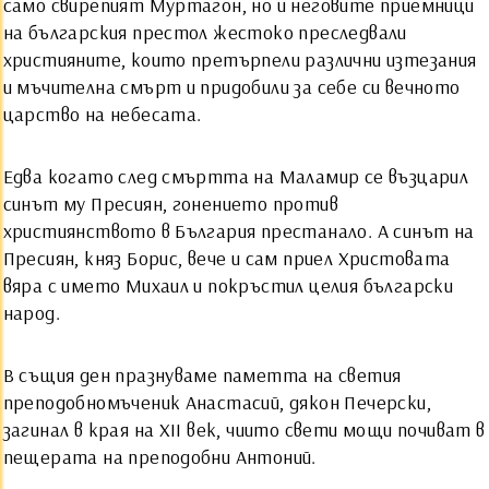
само свирепият Муртагон, но и неговите приемници
на българския престол жестоко преследвали
християните, които претърпели различни изтезания
и мъчителна смърт и придобили за себе си вечното
царство на небесата.
Едва когато след смъртта на Маламир се възцарил
синът му Пресиян, гонението против
християнството в България престанало. А синът на
Пресиян, княз Борис, вече и сам приел Христовата
вяра с името Михаил и покръстил целия български
народ.
В същия ден празнуваме паметта на светия
преподобномъченик Анастасий, дякон Печерски,
загинал в края на ХII век, чиито свети мощи почиват в
пещерата на преподобни Антоний.