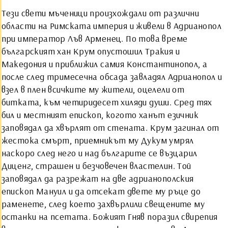
Тези свети мъченици произхождали от различни
области на Римската империя и живели в Адрианопол
при император Лъв Арменец. По това време
българският хан Крум опустошил Тракия и
Македония и приближил самия Константинопол, а
после след тримесечна обсада завладял Адрианопол и
взел в плен всичките му жители, оцелели от
битката, към четиридесет хиляди души. Сред тях
бил и местният епископ, когото ханът езичник
заповядал да хвърлят от стената. Крум загинал от
жестока смърт, приемникът му Дукум умрял
наскоро след него и над българите се възцарил
Диценг, страшен и безчовечен властелин. Той
заповядал да разрежат на две адрианополския
епископ Мануил и да отсекат двете му ръце до
раменете, след което захвърлили свещените му
останки на псетата. Божият Гняв поразил свирепия