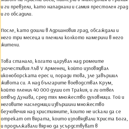
и ги превзели, като нападнали и самия престолен град
и го обсадили.
После, като дошли в Адриановия град, обсаждали и
него три месеца и пленили колкото намерили в него
жители.
Това станало, когато царувал над ромеите
злочестивия Лъв V Арменец, който изповядвал
иконоборската ерес и, поради това, зле завършил
живота си. А над българите воеводствал Крум,
който пленил 40 000 души от Тракия, и ги отвел
отвъд Дунава, сред тях множество духовници. Той и
неговите наследници извършили множество
безчовечия над християните, които не искали да се
отрекат от вярата, които изповядвали Христа Бога,
и продължавали вярно да усърдствуват в