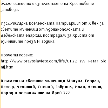
благочестието и изпълнението на Христовите
заповеди.
Из
Синаксар
на Вселенската Патриаршия от Х век за
светите мъченици от Адрианополската и
Девелската епархии, пострадали за Христа от
езичниците през 814 година
Прочети повече:
http://www.pravoslavieto.com/life/01.22_svv_Petar_Sio
nij.htm
В памет на светите мъченици Мануил, Георги,
Петър, Леонтий, Сионий, Гавриил, Иоан, Леонт,
Парод и останалите на брой 377