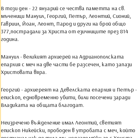
В този ден - 22 януарий се чества паметта на св.
мъченици Мануил, Георгий, Петър, Леонтий, Сионий,
Гавриил, Йоан, Леонт, Парод и други на брой общо
377,пострадали за Христа от езичниците през 814
година.
Мануил - великият архиерей на Адрианополската
епархия с меч на две части бе разсечен, като запази
Христовата вяра.
Георгий - архиереят на Девелската епархия и Петър -
епископ, едновременно убити, били посечени заради
Владиката на общата благодат.
Неизречено въжделение имал Леонтий, светият
епископ Никейски, прободен в утробата с меч, който
достигнал чак до тила му, неразделяйки го с Христа