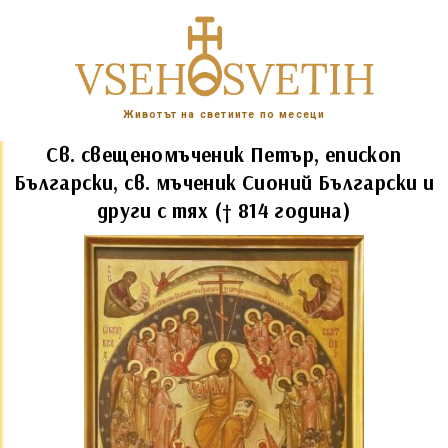
Животът на светиите по месеци
Св. свещеномъченик Петър, епископ
Български, св. мъченик Сионий Български и
други с тях († 814 година)