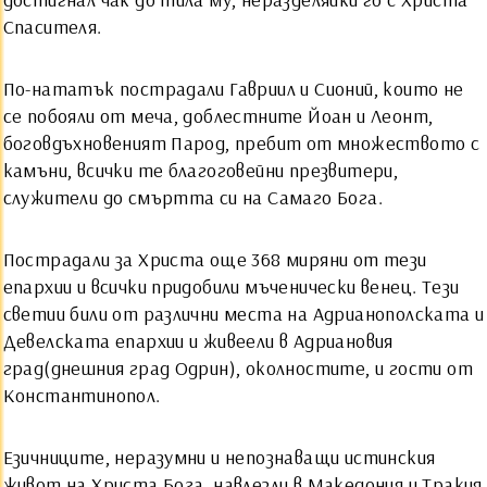
Спасителя.
По-нататък пострадали Гавриил и Сионий, които не
се побояли от меча, доблестните Йоан и Леонт,
боговдъхновеният Парод, пребит от множеството с
камъни, всички те благоговейни презвитери,
служители до смъртта си на Самаго Бога.
Пострадали за Христа още 368 миряни от тези
епархии и всички придобили мъченически венец. Тези
светии били от различни места на Адрианополската и
Девелската епархии и живеели в Адриановия
град(днешния град Одрин), околностите, и гости от
Константинопол.
Езичниците, неразумни и непознаващи истинския
живот на Христа Бога, навлезли в Македония и Тракия