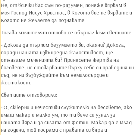
Не, от всички вас съм по-разумен, понеже вярвам в
моя Господ Иисус Христос, в Когото вие не вярвате и
Когото не желаете да познавате.
Тогава мъчителят отново се обърнал към светиите:
- Докога да търпим безумието ви, окаяни? Докога,
поради нашата извънредна жалостивост, ще
отлагаме мъченията ви? Принесете жертва на
боговете, не стоварвайте върху себе си праведния ни
съд, не ни възбуждайте към немилосърдие и
жестокост.
Светиите отговорили:
- О, скверни и нечестиви служителю на бесовете, ако
имаш макар и малко ум, то ти вече си узнал за
нашата вяра и за силата от Фотин. Макар да е млад
на години, той посрами с правата си вяра и