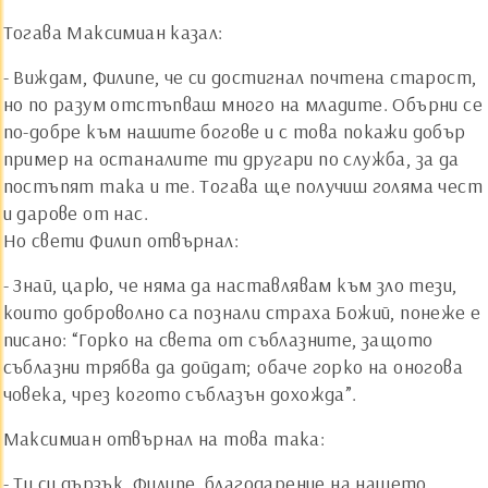
Тогава Максимиан казал:
- Виждам, Филипе, че си достигнал почтена старост,
но по разум отстъпваш много на младите. Обърни се
по-добре към нашите богове и с това покажи добър
пример на останалите ти другари по служба, за да
постъпят така и те. Тогава ще получиш голяма чест
и дарове от нас.
Но свети Филип отвърнал:
- Знай, царю, че няма да наставлявам към зло тези,
които доброволно са познали страха Божий, понеже е
писано: “Горко на света от съблазните, защото
съблазни трябва да дойдат; обаче горко на оногова
човека, чрез когото съблазън дохожда”.
Максимиан отвърнал на това така:
- Ти си дързък, Филипе, благодарение на нашето