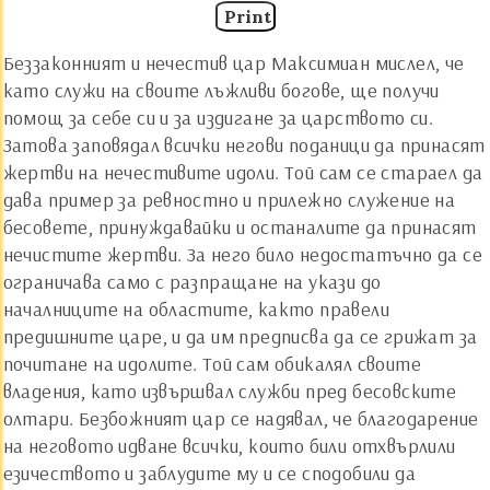
Print
Беззаконният и нечестив цар Максимиан мислел, че
като служи на своите лъжливи богове, ще получи
помощ за себе си и за издигане за царството си.
Затова заповядал всички негови поданици да принасят
жертви на нечестивите идоли. Той сам се стараел да
дава пример за ревностно и прилежно служение на
бесовете, принуждавайки и останалите да принасят
нечистите жертви. За него било недостатъчно да се
ограничава само с разпращане на укази до
началниците на областите, както правели
предишните царе, и да им предписва да се грижат за
почитане на идолите. Той сам обикалял своите
владения, като извършвал служби пред бесовските
олтари. Безбожният цар се надявал, че благодарение
на неговото идване всички, които били отхвърлили
езичеството и заблудите му и се сподобили да