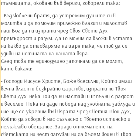
тъмницата, оковани във вериги, говорели така:
- Възлюблени братя, да устремим душите си в
молитва и да помолим прилежно благия и милостив
наш Бог да ни изпрати чрез Своя Свети Дух
премъдрост и разум. Да Го молим да вложи в устата
ни какво да отговаряме на царя така, че той да се
удиви на истината на нашата вяра.
След това те единодушно започнали да се молят,
като викали:
- Господи Иисусе Христе, Боже всесилни, Който имаш
вечна власт и безкрайно царство, изпрати ни Твоя
Свети Дух, нека Той да ни настави и изпълни с радост
и веселие. Нека ни даде победа над злобната заблуда и
ние ще се укрепим във вярата чрез Светия Твой Дух,
Който да говори в нас съгласно с Твоето истинско и
нелъжливо обещание. Заради отнемането на
светската ни чест дарувай ни да бъдем воини в Твоя