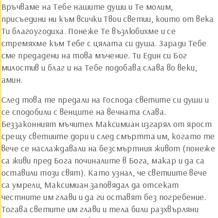
Връчваме на Тебе нашите души и Те молим,
присъедини ни към всички Твои светии, които от века
Ти благоугодиха. Понеже Те възлюбихме и се
стремяхме към Тебе с цялата си душа. Заради Тебе
сме предадени на това мъчение. Ти Един си Бог
милостив и благ и на Тебе подобава слава во веки,
амин.
След това те предали на Господа светите си души и
се сподобили с венците на вечната слава.
Беззаконният мъчител Максимиан изгарял от ярост
срещу светиите дори и след смъртта им, когато те
вече се наслаждавали на безсмъртния живот (понеже
са живи пред Бога починалите в Бога, макар и да са
оставили този свят). Като узнал, че светиите вече
са умрели, Максимиан заповядал да отсекат
честните им глави и да ги оставят без погребение.
Тогава светите им глави и тела били разхвърляни