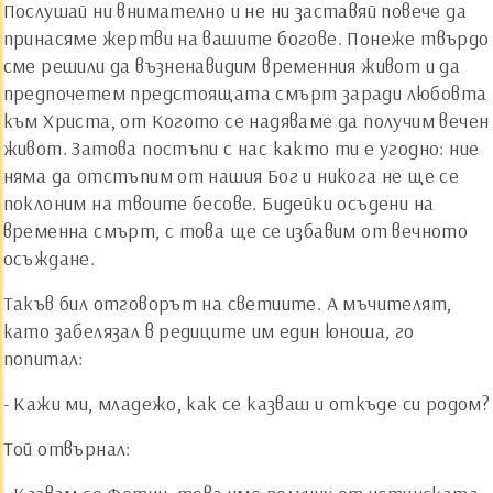
Послушай ни внимателно и не ни заставяй повече да
принасяме жертви на вашите богове. Понеже твърдо
сме решили да възненавидим временния живот и да
предпочетем предстоящата смърт заради любовта
към Христа, от Когото се надяваме да получим вечен
живот. Затова постъпи с нас както ти е угодно: ние
няма да отстъпим от нашия Бог и никога не ще се
поклоним на твоите бесове. Бидейки осъдени на
временна смърт, с това ще се избавим от вечното
осъждане.
Такъв бил отговорът на светиите. А мъчителят,
като забелязал в редиците им един юноша, го
попитал:
- Кажи ми, младежо, как се казваш и откъде си родом?
Той отвърнал: