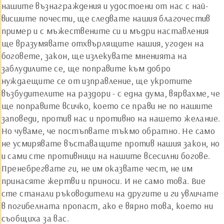
нашите възнаграждения и удостоени от нас с най-
висшите почести, ще следвате нашия благочестив
пример и с мъжествените си и мъдри наставления
ще вразумявате отхвърлящите нашия, угоден на
боговете, закон, ще излекувате мненията на
заблудилите се, ще поправите към добро
нуждаещите се от изправление, ще укротите
възбудителите на раздори - с една дума, вярвахме, че
ще поправите всичко, което се прави не по нашите
заповеди, против нас и противно на нашето желание.
Но чуваме, че постъпвате тъкмо обратно. Не само
не усмирявате въставащите против нашия закон, но
и сами сте противници на нашите всесилни богове.
Пренебрегвате ги, не им оказвате чест, не им
принасяте жертви и приноси. И не само това. Вие
сте станали ръководители на другите и ги увличате
в погибелната пропаст, ако е вярно това, което ни
съобщиха за вас.