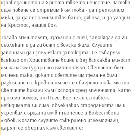
изповеданието на Христа твоето нечестие. Затова
още повече се стремим към това - да претърпим
мъки, за да посрамим твоя баща, дявола, и да угодим
на Христос, нашия Бог.
Тогава мъчителят, изпълнен с гняв, заповядал да ги
съблекат и да ги бият с волски жили. Слугите
започнали да изпълняват заповедта. Те събаряли
всекиго от Христовите воини и без всякаква милост
им нанасяли удари по цялото тяло. Светиите били
мъчени така, докато светите им тела не били
разкъсани и с кръвта им не се обагрило това място.
Светиите викали към Господа сред мъченията, като
просели помощ от Него. Бог не ги оставял с
невидимата Си сила, облекчавал страданията им и
укрепвал сърцата им в търпение и Божествена
любов. Когато слугите съвършено изнемогнали,
царят се обърнал към светиите: