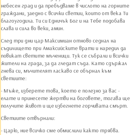
небесен град и да пребъдваме в числото на горните
граждани, заедно с всички светии, които от века Ти
благоугодиха. Ти си Едничък Бог и на Тебе подобава
слава и сила во веки, амин.
След три дни цар Максимиан отново седнал на
съдилището при Амаксийските врати и наредил да
повикат светите мъченици. Тук се събрали и всички
жители на града, за да гледат съда. Като сдържал
гнева си, мъчителят ласкаво се обърнал към
светиите:
- Мъже, изберете това, което е полезно за вас -
елате и принесете жертви на боговете, тогава ще
получите живот и ще избегнете горчивата смърт.
Светиите отвърнали:
- Царю, ние всичко сме обмислили както трябва.