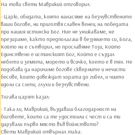
На това свети Маврикий отговорил:
- Царю, обидата, която нанасяме на безчувствените
ваши богове, ни приготвя славен венец на победата
при нашия истински Бог. Ние не унижаваме, не
презираме, както предполагаш в безумието си, Бога,
Който ни е сътворил, но прославяме Този, Който
Единствено е истинският Бог, Който е създал
небето и земята, морето и всичко, което е в тях. Не
подобава да наричаме богове скверните и нечисти
бесове, които довеждат хората до гибел, и чиито
идоли са слепи, глухи и безчувствени.
Тогава царят казал:
- Така ли, Маврикий, въздаваш благодарност на
боговете, които са те удостоили с чест и са ти
дарували първо място във войнството?
Свети Маврикий отвърнал така: