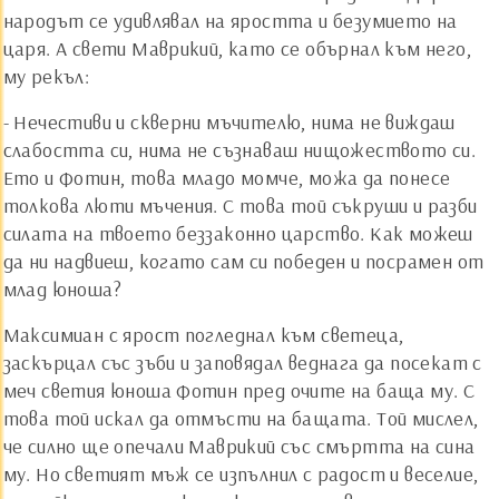
народът се удивлявал на яростта и безумието на
царя. А свети Маврикий, като се обърнал към него,
му рекъл:
- Нечестиви и скверни мъчителю, нима не виждаш
слабостта си, нима не съзнаваш нищожеството си.
Ето и Фотин, това младо момче, можа да понесе
толкова люти мъчения. С това той съкруши и разби
силата на твоето беззаконно царство. Как можеш
да ни надвиеш, когато сам си победен и посрамен от
млад юноша?
Максимиан с ярост погледнал към светеца,
заскърцал със зъби и заповядал веднага да посекат с
меч светия юноша Фотин пред очите на баща му. С
това той искал да отмъсти на бащата. Той мислел,
че силно ще опечали Маврикий със смъртта на сина
му. Но светият мъж се изпълнил с радост и веселие,