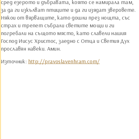
сред езерото и дъбравата, която се намирала там,
за да ги изкълват птиците и да ги изядат зверовете.
Някои от вярващите, като дошли през нощта, със
страх и трепет събрали светите мощи и ги
погребали на същото място, като славели нашия
Господ Иисус Христос, заедно с Отца и Светия Дух
прославян навеки. Амин.
Източник:
http://pravoslavenhram.com/