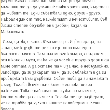
размишлява с каква най-люта смърт да погуби
мъчениците, за да уплаши всички християни, където и
да живеят те. Едни съветвали едно, други - друго.
Накрая един от тях, най-лютият и нечестивият, във
висша степен безчовечен и злобен, казал на
Максимиан:
- Сега, царю, е лято. Юли месец е. Извън града, на
запад, между двете реки и езерото има едно
блатисто място. Там има много комари, стършели,
оси и конски мухи, така че за човек е трудно дори и да
мине оттам. А да остане там и за час, е невъзможно.
Заповядай да ги закарат там, да ги съблекат и да ги
привържат към дървета. Освен това да ги намажат
с мед. Тогава всички насекоми жестоко ще ги
нажилят. Това е най-силното и ужасно мъчение,
което може да се измисли. Тогава те ще разберат,
че не трябва да хулят нашите непобедими и вечни
богове.