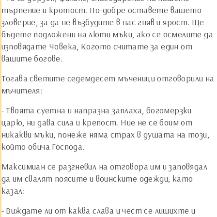
търпение и кротост. По-добре оставете вашето
зловерие, за да не възбудите в нас гняв и ярост. Ще
бъдете подложени на люти мъки, ако се осмелите да
изповядате Човека, Когото считате за един от
вашите богове.
Тогава светите седемдесет мъченици отговорили на
мъчителя:
- Твоята суетна и напразна заплаха, богомерзки
царю, ни дава сила и крепост. Ние не се боим от
никакви мъки, понеже няма страх в душата на този,
който обича Господа.
Максимиан се разгневил на отговора им и заповядал
да им свалят поясите и воинските одежди, като
казал:
- Виждате ли от каква слава и чест се лишихте и