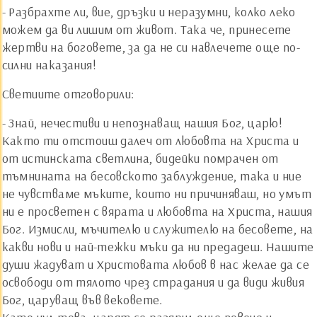
- Разбрахте ли, вие, дръзки и неразумни, колко леко
можем да ви лишим от живот. Така че, принесете
жертви на боговете, за да не си навлечете още по-
силни наказания!
Светиите отговорили:
- Знай, нечестиви и непознаващ нашия Бог, царю!
Както ти отстоиш далеч от любовта на Христа и
от истинската светлина, бидейки помрачен от
тъмнината на бесовското заблуждение, така и ние
не чувстваме мъките, които ни причиняваш, но умът
ни е просветен с вярата и любовта на Христа, нашия
Бог. Измисли, мъчителю и служителю на бесовете, на
какви нови и най-тежки мъки да ни предадеш. Нашите
души жадуват и Христовата любов в нас желае да се
освободи от тялото чрез страдания и да види живия
Бог, царуващ във вековете.