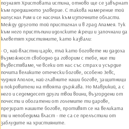
познаят Христовата истина, отново ще се завърнат
към предишното зловерие. С такова намерение той
напуснал Рим и се насочил към източните области.
Между другото той пристигнал и в град Апамея. Тук
към него пристъпили идолските жреци и започнали да
клеветят християните, като казвали:
- О, най-властни царю, тъй като боговете ни дадоха
възможност свободно да говорим с тебе, ние ти
възвестяваме, че всеки от нас със страх и усърдие
почита великите отечески богове, особено Зевс,
чудния Аполон, най-главните наши богове, защитници
и покровители на твоята държава. Но Маврикий, а с
него и седемдесет други твои воини, възгордени от
почести и обогатени от големите ти дарове,
презират нашите богове, противят се на великата
ти и непобедима власт - те са се прелъстили от
заблудите на християните.