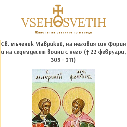
Животът на светиите по месеци
Св. мъченик Маврикий, на неговия син Форин
и на седемдесет воини с него († 22 февруари,
305 - 311)