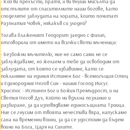
- Кой ви прелъсти, братя, и ви внуши мисълта да
отстъпите от спасителните наши богове, като
споделяте заблудата на хората, които почитат
Разпнатия Човек, някакъв си злодей?
Тогава блаженият Теодорит заедно с Филип,
отговорили от името на всички свети мъченици:
- Безбожни мъчителю, ние не само сами не се
заблуждаваме, но желаем и тебе да освободим от
заблудата, от която се избавихме, като се
покланяме на единия Истинен Бог - всемогъщия Отец
и Единородния Негов Син - нашия Господ Иисус
Христос - Истинен Бог и Божия Премъдрост, и на
Светия Негов Дух, Който ни вдъхна познание и
разбиране, за да изповядваме единосъщната Троица.
Ние се гнусим от твоята нечестива вяра, напускаме
сана на временни воини, за да се удостоим да бъдем
воини на Бога, Царя на Силите.