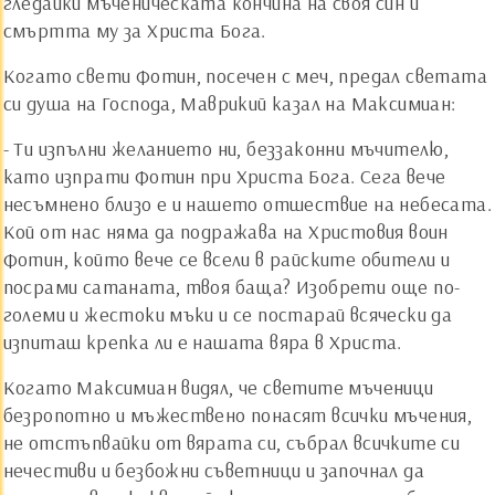
гледайки мъченическата кончина на своя син и
смъртта му за Христа Бога.
Когато свети Фотин, посечен с меч, предал светата
си душа на Господа, Маврикий казал на Максимиан:
- Ти изпълни желанието ни, беззаконни мъчителю,
като изпрати Фотин при Христа Бога. Сега вече
несъмнено близо е и нашето отшествие на небесата.
Кой от нас няма да подражава на Христовия воин
Фотин, който вече се всели в райските обители и
посрами сатаната, твоя баща? Изобрети още по-
големи и жестоки мъки и се постарай всячески да
изпиташ крепка ли е нашата вяра в Христа.
Когато Максимиан видял, че светите мъченици
безропотно и мъжествено понасят всички мъчения,
не отстъпвайки от вярата си, събрал всичките си
нечестиви и безбожни съветници и започнал да