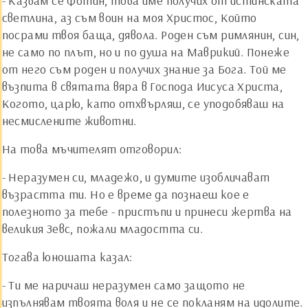
- Казвам се Фотин, това име получих от истинската
светлина, аз съм воин на моя Христос, Който
посрами твоя баща, дявола. Роден съм римлянин, син,
не само по плът, но и по душа на Маврикий. Понеже
от него съм роден и получих знание за Бога. Той ме
възпита в святата вяра в Господа Иисуса Христа,
Когото, царю, като отхвърляш, се уподобяваш на
несмислените животни.
На това мъчителят отговорил:
- Неразумен си, младежо, и думите изобличават
възрастта ти. Но е време да познаеш кое е
полезното за тебе - пристъпи и принеси жертва на
великия Зевс, пожали младостта си.
Тогава юношата казал:
- Ти ме наричаш неразумен само защото не
изпълнявам твоята воля и не се покланям на идолите.