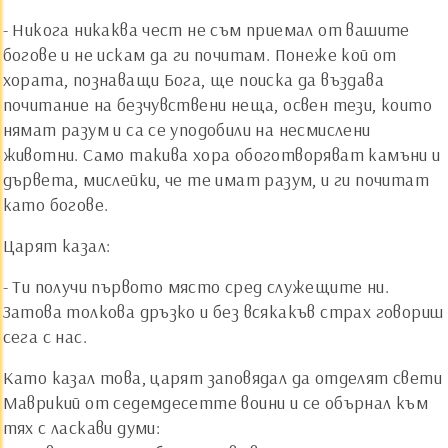
- Никога никаква чест не съм приемал от вашите
богове и не искам да ги почитам. Понеже кой от
хората, познаващи Бога, ще поиска да въздава
почитание на безчувствени неща, освен тези, които
нямат разум и са се уподобили на несмислени
животни. Само такива хора обоготворяват камъни и
дървета, мислейки, че те имат разум, и ги почитат
като богове.
Царят казал:
- Ти получи първото място сред служещите ни.
Затова толкова дръзко и без всякакъв страх говориш
сега с нас.
Като казал това, царят заповядал да отделят свети
Маврикий от седемдесетте воини и се обърнал към
тях с ласкави думи: