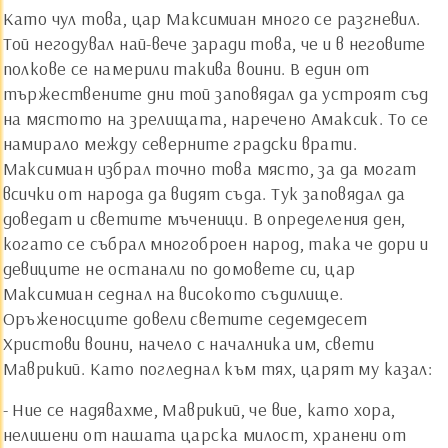
Като чул това, цар Максимиан много се разгневил.
Той негодувал най-вече заради това, че и в неговите
полкове се намерили такива воини. В един от
тържествените дни той заповядал да устроят съд
на мястото на зрелищата, наречено Амаксик. То се
намирало между северните градски врати.
Максимиан избрал точно това място, за да могат
всички от народа да видят съда. Тук заповядал да
доведат и светите мъченици. В определения ден,
когато се събрал многоброен народ, така че дори и
девиците не останали по домовете си, цар
Максимиан седнал на високото съдилище.
Оръженосците довели светите седемдесет
Христови воини, начело с началника им, свети
Маврикий. Като погледнал към тях, царят му казал:
- Ние се надявахме, Маврикий, че вие, като хора,
нелишени от нашата царска милост, хранени от