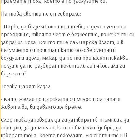
приемете това, което е по заслугите ви.
На това светиите отговорили:
- Царю, да бъдем воини при тебе, е дело суетно и
преходящо, твоята чест е безчестие, понеже ти си
забравил Бога, Който ти е дал царска власт, и в
безумието си почиташ като богове суетни и
бездушни идоли, макар да не ти принасят никаква
полза и да не разбират почита ли ги някой, или ги
безчести?
Тогава царят казал:
- Като желая по царската си милост да запазя
живота ви, ви давам още време.
След това заповядал да ги затворят в тъмница за
три дни, за да могат, като обмислят добре, да
изберат това, което пожелаят. Но светиите и в