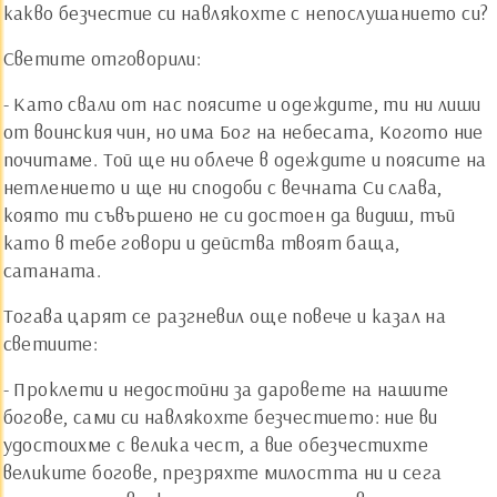
какво безчестие си навлякохте с непослушанието си?
Светите отговорили:
- Като свали от нас поясите и одеждите, ти ни лиши
от воинския чин, но има Бог на небесата, Когото ние
почитаме. Той ще ни облече в одеждите и поясите на
нетлението и ще ни сподоби с вечната Си слава,
която ти съвършено не си достоен да видиш, тъй
като в тебе говори и действа твоят баща,
сатаната.
Тогава царят се разгневил още повече и казал на
светиите:
- Проклети и недостойни за даровете на нашите
богове, сами си навлякохте безчестието: ние ви
удостоихме с велика чест, а вие обезчестихте
великите богове, презряхте милостта ни и сега