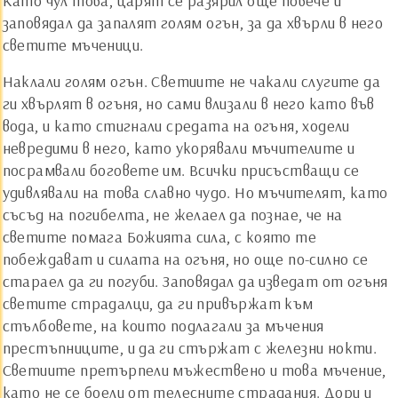
Като чул това, царят се разярил още повече и
заповядал да запалят голям огън, за да хвърли в него
светите мъченици.
Наклали голям огън. Светиите не чакали слугите да
ги хвърлят в огъня, но сами влизали в него като във
вода, и като стигнали средата на огъня, ходели
невредими в него, като укорявали мъчителите и
посрамвали боговете им. Всички присъстващи се
удивлявали на това славно чудо. Но мъчителят, като
съсъд на погибелта, не желаел да познае, че на
светите помага Божията сила, с която те
побеждават и силата на огъня, но още по-силно се
стараел да ги погуби. Заповядал да изведат от огъня
светите страдалци, да ги привържат към
стълбовете, на които подлагали за мъчения
престъпниците, и да ги стържат с железни нокти.
Светиите претърпели мъжествено и това мъчение,
като не се боели от телесните страдания. Дори и