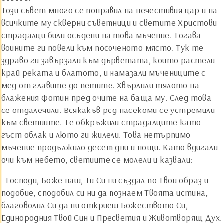
Този съвет много се понравил на нечестивия цар и на
всичките му скверни съветници и светите Христови
страдалци били осъдени на това мъчение. Тогава
воините ги повели към посоченото място. Тук те
здраво ги завързали към дърветата, които растели
край реката и блатото, и намазали мъчениците с
мед от главите до петите. Хвърлили тялото на
блажения Фотин пред очите на баща му. След това
се отдалечили. Всякакъв род насекоми се устремили
към светиите. Те обкръжили страдалците като
гъст облак и люто ги жилели. Това нетърпимо
мъчение продължило десет дни и нощи. Като вдигали
очи към небето, светиите се молели и казвали:
- Господи, Боже наш, Ти Си ни създал по Твой образ и
подобие, сподобил си ни да познаем Твоята истина,
благоволил Си да ни откриеш Божеството Си,
Единородния Твой Син и Пресветия и Животворящ Дух.