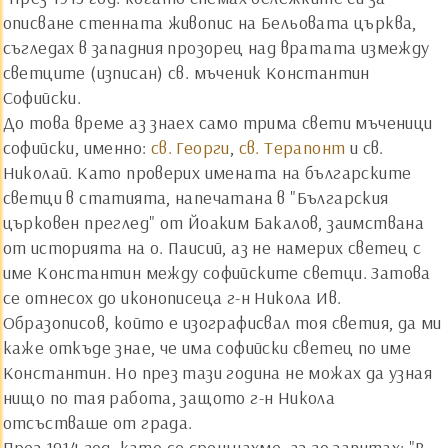
описване стенната живопис на Бельовата църква,
съгледах в западния прозорец над вратата измежду
светците (изписан) св. мъченик Константин
Софийски.
До това време аз знаех само трима свети мъченици
софийски, именно:
св. Георги
,
св. Терапонт
и св.
Николай. Като проверих имената на българските
светци в статията, напечатана в "Българския
църковен преглед" от Йоаким Бакалов, заимствана
от историята на о. Паисий, аз не намерих светец с
име Константин между софийските светци. Затова
се отнесох до иконописеца г-н Никола Ив.
Образописов, който е изографисвал тоя светия, да ми
каже откъде знае, че има софийски светец по име
Константин. Но през тази година не можах да узная
нищо по тая работа, защото г-н Никола
отсъстваше от града.
През 1914 год. като се срещнахме, аз го запитах: "В