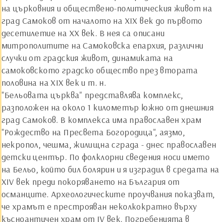
на църковния и обществено-политическия живот на
град Самоков от началото на ХIХ век до първото
десетилетие на ХХ век. В нея са описани
митрополитите на Самоковска епархия, различни
случки от градския живот, динамиката на
самоковското градско общество през втората
половина на ХIХ век и т. н.
"Бельовата църква" представлява комплекс,
разположен на около 1 километър южно от днешния
град Самоков. В комплекса има православен храм
"Рождество на Пресвета Богородица", аязмо,
некропол, чешма, жилищна сграда - днес православен
детски център. По фолклорни сведения носи името
на Бельо, който бил болярин и я изградил в средата на
ХIV век преди покоряването на България от
османците. Археологическите проучвания показват,
че храмът е престрояван неколкократно върху
късноантичен храм от IV век. Погребенията в