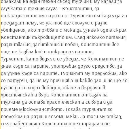
оплакали на един техен съсед турчин и му казали за
случката с техния слуга - Константин, за
откраднатите им пари и пр. Турчинът им казал да го
предадат нему, че уж той ще сполучи с разни
убеждения, ако трябва и с мъка да узнае къде е скрил
Константин съкровището им. След няколко питания,
разпитвания, запитвания и побой, Константин все
още не казвал кой е откраднал парите.
Турчинът, като видял и се убедил, че Константин не
знае къде са парите, употребил друго средство, за
да узнае къде са парите. Турчинът му предложил, ако
се потурчи, да не му причинява никакво зло, и че ще го
пусне да си ходи свободен, обаче твърдият в
християнската вяра Константин отказал на
турчина да остави праотеческата си вяра и да
приеме мюсюлманството. Тогава турчинът го
подложил на разни и големи мъки. За този му отказ,
сега набеденият Константин не страдал и не