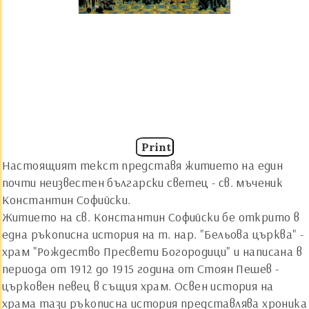
Print
Настоящият текст представя житието на един
почти неизвестен български светец - св. мъченик
Константин Софийски.
Житието на св. Константин Софийски бе открито в
една ръкописна история на т. нар. "Бельова църква" -
храм "Рождество Пресвети Богородици" и написана в
периода от 1912 до 1915 година от Стоян Пешев -
църковен певец в същия храм. Освен история на
храма тази ръкописна история представлява хроника