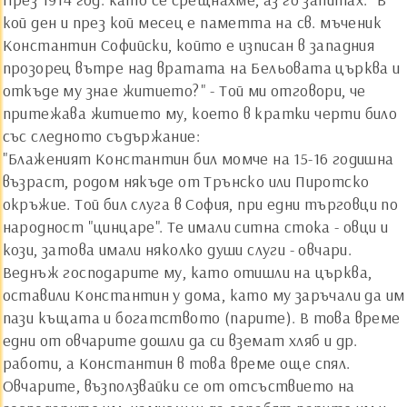
кой ден и през кой месец е паметта на св. мъченик
Константин Софийски, който е изписан в западния
прозорец вътре над вратата на Бельовата църква и
откъде му знае житието?" - Той ми отговори, че
притежава житието му, което в кратки черти било
със следното съдържание:
"Блаженият Константин бил момче на 15-16 годишна
възраст, родом някъде от Трънско или Пиротско
окръжие. Той бил слуга в София, при едни търговци по
народност "цинцаре". Те имали ситна стока - овци и
кози, затова имали няколко души слуги - овчари.
Веднъж господарите му, като отишли на църква,
оставили Константин у дома, като му заръчали да им
пази къщата и богатството (парите). В това време
едни от овчарите дошли да си вземат хляб и др.
работи, а Константин в това време още спял.
Овчарите, възползвайки се от отсъствието на