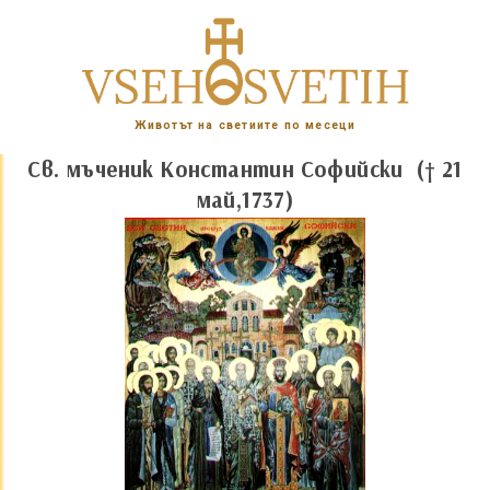
Животът на светиите по месеци
Св. мъченик Константин Софийски († 21
май,1737)