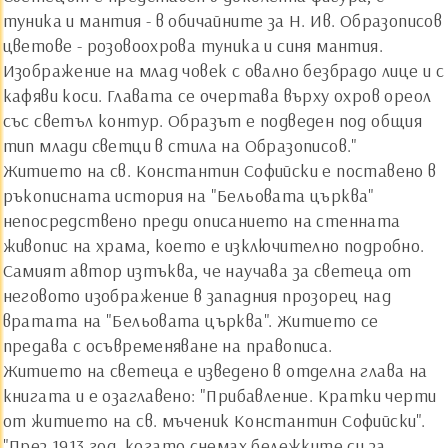
туника и мантия - в обичайните за Н. Ив. Образописов
цветове - розовоохрова туника и синя мантия.
Изображение на млад човек с овално безбрадо лице и с
кафяви коси. Главата се очертава върху охров ореол
със светъл контур. Образът е подведен под общия
тип млади светци в стила на Образописов."
Житието на св. Константин Софийски е поставено в
ръкописната история на "Бельовата църква"
непосредствено преди описанието на стенната
живопис на храма, което е изключително подробно.
Самият автор изтъква, че научава за светеца от
неговото изображение в западния прозорец над
вратата на "Бельовата църква". Житието се
предава с осъвременяване на правописа.
Житието на светеца е изведено в отделна глава на
книгата и е озаглавено: "Прибавление. Кратки черти
от житието на св. мъченик Константин Софийски".
"През 1913 год. когато снемах бележките си за