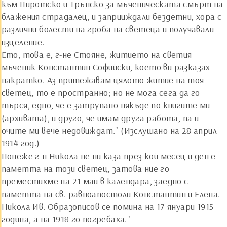
към Пиротско и Трънско за мъченическата смърт на
блажения страдалец, и заприиждали бездетни, хора с
различни болести на гроба на светеца и получавали
изцеление.
Ето, това е, г-не Стояне, житието на светия
мъченик Константин Софийски, което ви разказах
накратко. Аз притежавам цялото житие на тоя
светец, то е пространно; но не мога сега да го
търся, едно, че е затрупано някъде по книгите ми
(архивата), и друго, че имам друга работа, па и
очите ми вече недовиждат." (Изслушано на 28 април
1914 год.)
Понеже г-н Никола не ни каза през кой месец и ден е
паметта на този светец, затова ние го
преместихме на 21 май в календара, заедно с
паметта на св. равноапостоли Константин и Елена.
Никола Ив. Образописов се помина на 17 януари 1915
година, а на 1918 го погребаха."