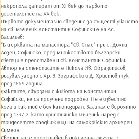
некропола датират от ХI век до първото
десетилетие на ХХ век.
Първото документално сведение за съществуването
на св. мъченик Константин Софийски е на Ас.
Василиев:
"В църквата на манастира "Св. Спас" при с. Долни
Лозен, Софийско, сред множеството български
светци е представен и св. Константин Софийски.
Автор на стенописите е Никола Ив. Образописов,
рисувал заедно с Хр. З. Зографски и Д. Христов тук
през 1869 година.
Фактите, свързани с живота на Константин
Софийски, не са проучени подробно. Не е известно
кога и как той е бил канонизиран. Загинал е вероятно
през 1737 г. като християнски мъченик наред с
тридесетте сподвижници на самоковския архиерей
Симеон.
Светецът е представен в доколенна фигура, с