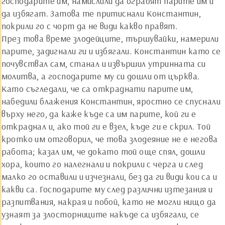
господарите им, намислили да ограбят парите им и
да избягат. Затова те притиснали Константин,
покрили го с чорт да не види какво правят.
През това време злодейците, тършувайки, намерили
парите, задигнали ги и избягали. Константин като се
почувствал сам, станал и извършил утринната си
молитва, а господарите му си дошли от църква.
Като съгледали, че са откраднати парите им,
набедили блажения Константин, яростно се спуснали
върху него, да каже къде са им парите, кой ги е
откраднал и, ако той ги е взел, къде ги е скрил. Той
кротко им отговорил, че това злодеяние не е негова
работа; казал им, че докато той още спял, дошли
хора, които го налегнали и покрили с черга и след
малко го оставили и изчезнали, без да ги види кои са и
какви са. Господарите му след различни изтезания и
разпитвания, накрая и побой, като не могли нищо да
узнаят за злосторниците накъде са избягали, се