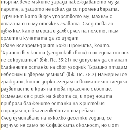
търпял вече мъките заради набеждаването му за
парите, а защото не искал да си промени вярата.
Турчинът като видял упорството му, махнал с
ятагана си и му отсякъл главата. След това го
извлякъл като мърша и захвърлил на полето, там
орлите и кучетата да го изядат.
Обаче Всепремъдрият Божи Промисъл, който:
"Хранит вся кости (угодников своих) и ни едина от них
не сокрушится" (вж. Пс. 33:21) не допуснал да станат
блажените останки на своя угодник "Брашно птицам
небесним и зверем земним" (вж. Пс. 78:2) Намерили се
граждани, които зорко гледали и внимателно следили
развитието и края на това трагично събитие.
Осмелили се с риск на живота си, и през нощта
прибрали блажените останки на Христовия
страдалец и благоговейно го погребали.
След изминаване на няколко десетки години, се
разчуло не само по Софийската околност, но и от