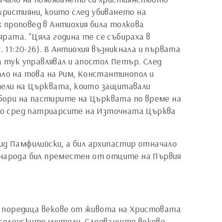
християни, които след убиването на
 проповед в Антиохия била толкова
рата. "Цяла година те се събираха в
 11:20-26). В Антиохия възникнала и първата
 тук управлявал и апостол Петър. След
ало на това на Рим, Константинопол и
тели на Църквата, които защитавали
бори на пастирите на Църквата по време на
то сред патриарсите на Източната Църква
ид Памфилийски, а бил архипастир отначало
 народа бил преместен от отците на Първия
а поредица векове от живота на Христовата
 вселенските учители. Следващите векове