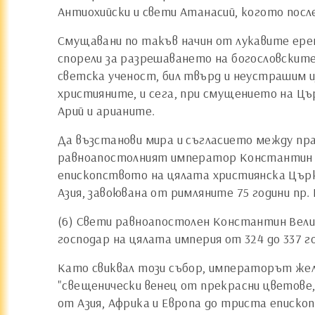
Антиохийски и свети Атанасий, когото после
Смущавани по такъв начин от лукавите ерет
спорели за разрешаването на богословските 
светска ученост, бил твърд и неустрашим и
християните, и сега, при смущението на Цъ
Арий и арианите.
Да възстанови мира и съгласието между прав
равноапостолният император Константин В
епископството на цялата християнска Църква
Азия, завоювана от римляните 75 години пр
(6) Свети равноапостолен Константин Велик
господар на цялата империя от 324 до 337 г
Като свиквал този събор, императорът жела
"свещенически венец от прекрасни цветове, 
от Азия, Африка и Европа до триста епископ