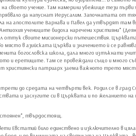
на своето учение. Там намерили убежище тези първи 
трябвало да напуснат Иерусалим. Започнатата от тях
а на апостолите Варнава и Павел да утвърдят там вя
 Антиохия учениците бидоха наречени християни” (Деян.
ал оттук своите мисионерски пътешествия. Църквата
о място в азийската Църква и значението ѝ се равняв
менита богословска школа, дала много изтъкнати учи
то и еретиците. Там се провеждали също и много съ
кият християнски патриарх заема важното трето мяс
.
трети до средата на четвърти век. Родил се в град С
нствата и заслугите си в Църквата и по желанието на
постоянен”, твърдостоящ.
ети Евстатий било единствено и изключително в цял
 по броя, и по величината на светилата на Църквата -