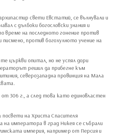
архипастир свети Евстатий, се вълнували и
авал с дълбоки богословски знания и
 по време на последното гонение против
 писмено, против богохулното учение на
те църкви опитал, но не успял дори
ператорът решил да прибегне към
Витиния, северозападна провинция на Мала
квата.
от 306 г., а след това като единовластен
а посвети на Христа Спасителя
ва на императора в град Никея се събрали
-Римската империя, например от Персия и