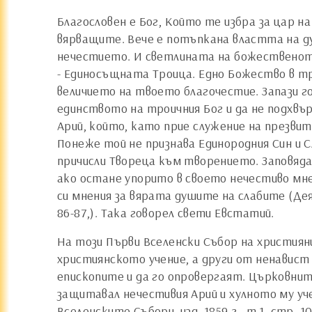
Благословен е Бог, Който те избра за цар 
вярващите. Вече е потъпкана властта на д
нечестието. И светлината на божественото 
- Единосъщната Троица. Едно Божество в три
величието на твоето благочестие. Запази го
единството на троичния Бог и да не подхвъ
Арий, който, като прие служение на презви
Понеже той не признава Единородния Син и 
причисли Твореца към творението. Заповяда
ако остане упорито в своето нечестиво мне
си мнения за вярата душите на слабите (Деяни
86-87,). Така говорел свети Евстатий.
На този Първи Вселенски Събор на християни
християнското учение, а други от ненавист
епископите и да го опровергаят. Църковнит
защитавал нечестивия Арий и хулното му уч
Вселенските Събори, изд. 1859 г., т.1, стр.