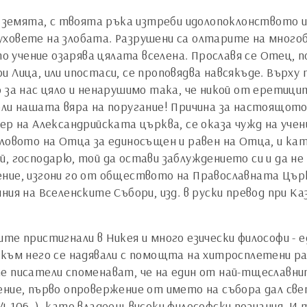
на земята, с твоята ръка изтреби идолопоклонството и
уховете на злобата. Разрушени са олтарите на много
учение озарява цялата вселена. Прославя се Отец, по
 Лица, или ипостаси, се проповядва навсякъде. Върху
 за нас цяло и ненарушимо така, че никой от еретици
рли нашата вяра на поругание! Причина за настоящот
тер на Александрийската църква, се оказа чужд на уче
Словото на Отца за единосъщен и равен на Отца, и ка
й, господарю, той да остави заблуждението си и да не
ние, изгони го от обществото на Православната Църкв
я на Вселенските Събори, изд. в руски превод при Каза
те пристигнали в Никея и много езически философи - ед
 към него се надявали с помощта на хитросплетени р
е писатели споменават, че на един от най-тщеславни
ение, първо опровержение от името на събора дал св
 104-106,.), като владеещ високи философски познания. 