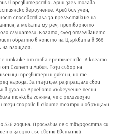
тил в презвитерство. Арий заел тогава
стиянско вероучение. Арий бил учен,
шност способствала за прелъстяване на
мантия, а меката му реч, притворното
ного слушатели. Когато, след отлъчването
приет обратно в лоното на Църквата в 366
л на площада.
а се откаже от това еретичество. А когато
 от Египет и Либия. Този събор на
шленици презвитери и дякони, но те
ед народа. За тази цел разпращали свои
и в духа на Ариевото лъжеучение песни
ила толкова голяма, че с религиозни
ли тези спорове в своите театри и обръщали
о 328 година. Прославил се с твърдостта си
авието заедно със свети Евстатий