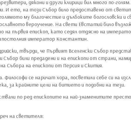
езвитери, дякони и други клирици бил много по-голям
ени. И ето, на този Събор било предоставено от свет
голямото му благочестие и дълбоките богословски и с
ославното вероучение. На свети Евстатий било възло
то на първия епископ, като седял отдясно на императо
ноапостолния император Константин.
дрийски, твърди, че Първият Вселенски Събор предста
 Събор били предадени и на епископи от страни, нами
на Събора на епископи от Персия и Скития.
 Философи се наричат хора, посветили себе си на изс
ека, за крайните цели на битието и подобни на тези.
ствали по ред епископите на най-знаменитите престо
 реч на светителя: