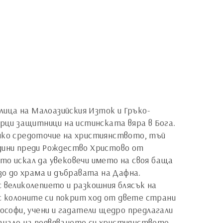
ица на Малоазийския Изток и Гръко-
орци защитници на истинската вяра в Бога.
лико средоточие на християнството, тъй
одини преди Рождество Христово от
то искал да увековечи името на своя баща
зо до храма и дъбравата на Дафна.
 великолепието и разкошния блясък на
 с колоните си покрит ход от двете страни
лософи, учени и гадатели щедро предлагали
ачало на появяването си християнството