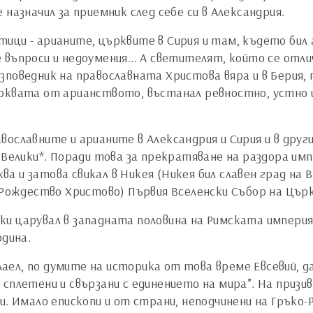
 назначил за приемник след себе си в Александрия.
ици - арианите, църквите в Сирия и там, където бил 
въпроси и недоумения... А светителят, който се отлич
зповедник на православната Христова вяра и в Берия,
рквата от арианството, въстанал ревностно, устно и
ославните и арианите в Александрия и Сирия и в други
елики*. Поради това за прекратяване на раздора им
 и затова свикал в Никея (Никея бил славен град на 
. Рождество Христово) Първия Вселенски Събор на Цър
и царувал в западната половина на Римската империя 
одина.
ел, по думите на историка от това време Евсевий, д
сплетени и свързани с единението на мира”. На призи
и. Имало епископи и от страни, неподчинени на Гръко