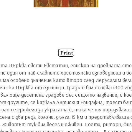
Print
та Църква свети Евстатий, епископ на древната стол
то един от най-славните християнски изповедници и б
 има особено значение като второ след Иерусалим ве
янска Църква от езичници. Градът бил основан 300 г
вал още десетина градове със същото название, с кое
 от другите, се казвала Антиохия Епидафна, тоест бли
го се грижели за украсата ѝ, така че тя поразявала с
сена с два реда колони, дълга 15 км и представляваща
. Животът тук бил весел и оживен. Поети, ритори, фи
тявала култура езическа, но извратена... В самото н