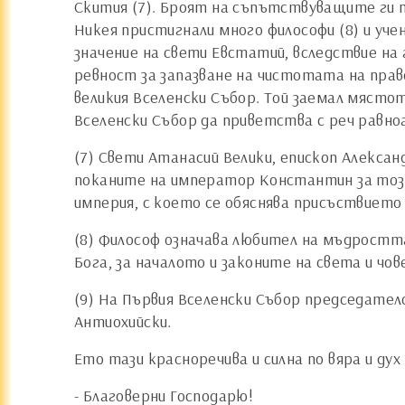
Скития (7). Броят на съпътствуващите ги пр
Никея пристигнали много философи (8) и уч
значение на свети Евстатий, вследствие на 
ревност за запазване на чистотата на прав
великия Вселенски Събор. Той заемал място
Вселенски Събор да приветства с реч рав
(7) Свети Атанасий Велики, епископ Алексан
поканите на император Константин за този
империя, с което се обяснява присъствието 
(8) Философ означава любител на мъдростта.
Бога, за началото и законите на света и чов
(9) На Първия Вселенски Събор председател
Антиохийски.
Ето тази красноречива и силна по вяра и дух
- Благоверни Господарю!