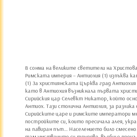
В
сонма на великите светители на Христова
Римската империя – Антиохия (1) изпъква ка
(1) За християнската Църква град Антиохия
като в Антиохия възникнала първата христи
Сирийския цар Селевкт Никатор, който осно
Антиох. Тази столична Антиохия, за разлика
Сирийските царе и римските императори мно
постройките си, които пресичала алея, укра
на павиран път... Населението било смесено
там умствените си трудове, въобще процъф