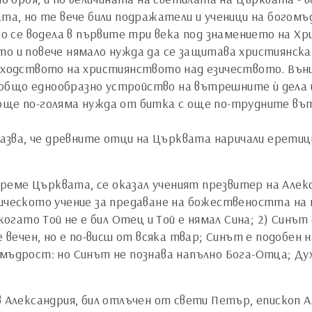
рата, но те вече били подражатели и ученици на бого
 се водела в първите три века под знамението на Хр
ото и повече нямало нужда да се защитава християнск
ъзходството на християнството над езичеството. Вън
общо еднообразно устройство на вътрешните ѝ дела и
 още по-голяма нужда от битка с още по-трудните в
е казва, че древните отци на Църквата наричали ерет
еме Църквата, се оказал ученият презвитер на Алекса
ическото учение за предаване на божествеността на не 
 когато Той не е бил Отец и Той е нямал Сина; 2) Синъ
е вечен, но е по-висш от всяка твар; Синът е подобен н
мъдрост: но Синът не познава напълно Бога-Отца; Дух
 в Александрия, бил отлъчен от свети Петър, епископ 