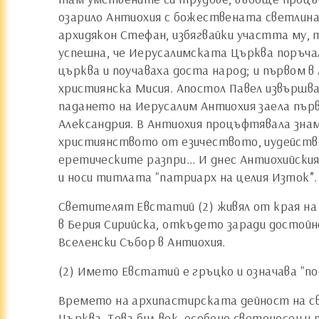
озарило Антиохия с божествената светлина 
архидякон Стефан, избягвайки участта му, 
успешна, че Иерусалимската Църква поръчал
църква и поучаваха доста народ; и първом в
християнска Мисия. Апостол Павел извършв
падането на Иерусалим Антиохия заела първ
Александрия. В Антиохия процъфтявала зна
християнството от езичеството, иудейство
еретическите разпри... И днес Антиохийс
и носи титлата "патриарх на целия Изток”
Светителят Евстатий (2) живял от края на 
в Берия Сирийска, откъдето заради достой
Вселенски Събор в Антиохия.
(2) Името Евстатий е гръцко и означава "
Времето на архипастирската дейност на св
Църква. Това бил век, особено светоносен и