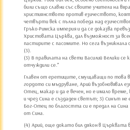
били също славни със своите учители на вя
християнството против езичеството, която
четвърти век с пълна победа над езичеств
Гръко-Римска империя и да се доказва прев
Христовата Църква, дал възможност за все
пастирите с пасомите. Но сега възникнала
(3).
(3) В правилата на свети Василий Велики с
отчуждили се.”
Главен от еретиците, смущаващи по това вр
гордото си мъдруване, Арий възобновявал ез
Отец, макар и да е вечен, но е имало време,
и чрез Сина е създаден светът; 3) Синът не 
Бог-Отец по благостта си е предал на Сина 
от Сина.
(4) Арий, още докато бил дякон в Църквата