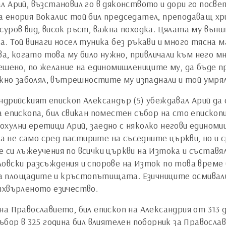
 Арий, възстановил го в дяконството и дори го посве
 енория Вокалис той бил председател, преподаващ хри
суров вид, висок ръст, важна походка. Цялата му вън
а. Той винаги носел туника без ръкави и много тясна 
, когато това му било нужно, привличали към него м
решено, по желание на единомишлениците му, да бъде 
ижно заболял, вътрешностите му изпаднали и той умря
ндрийският епископ Александър (5) убеждавал Арий д
 епископа, бил свикан поместен събор на сто епископи
хулни еретици Арий, заедно с няколко негови единоми
не само сред пастирите на съседните църкви, но и ср
 си лъжеучения по всички църкви на Изтока и съставял
вски разсъждения и спорове на Изток по това време б
и на площадите и кръстопътищата. Езичниците осмива
тхвърленото езичество.
а Православието, бил епископ на Александрия от 313 д
ъбор в 325 година бил влиятелен поборник за Правосл