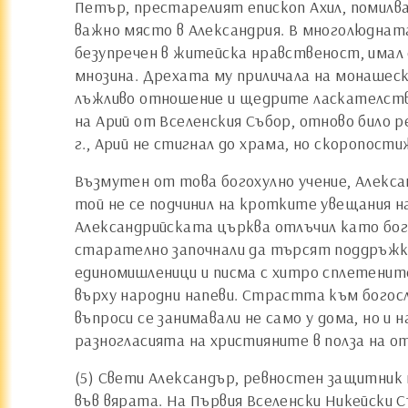
Петър, престарелият епископ Ахил, помилвал
важно място в Александрия. В многолюдната
безупречен в житейска нравственост, имал 
мнозина. Дрехата му приличала на монашеск
лъжливо отношение и щедрите ласкателства
на Арий от Вселенския Събор, отново било 
г., Арий не стигнал до храма, но скоропост
Възмутен от това богохулно учение, Алекса
той не се подчинил на кротките увещания на
Александрийската църква отлъчил като бого
старателно започнали да търсят поддръжка 
единомишленици и писма с хитро сплетените
върху народни напеви. Страстта към богосло
въпроси се занимавали не само у дома, но 
разногласията на християните в полза на о
(5) Свети Александър, ревностен защитник н
във вярата. На Първия Вселенски Никейски С