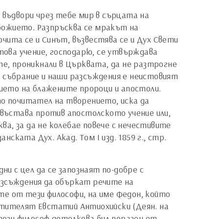
 въдвори чрез тебе мир в сърцата на
божието. Разпръсква се мракът на
чита се и Синът, възвестява се и Дух Свети
 това учение, господарю, се утвърждава
те, проникнали в Църквата, да не разтрогне
о събрание и наши разсъждения е неистовият
нието на блажените пророци и апостоли.
то почитател на творението, иска да
 въстава против апостолското учение или,
а, за да не колебае повече с нечестивите
нската Дух. Акад. Том I изд. 1859 г., стр.
ни с цел да се запознаят по-добре с
азсъждения да объркат речите на
те от тези философи, на име Федон, който
етителят Евстатий Антиохийски (Деян. на
И този философ дотолкова бил поразен от