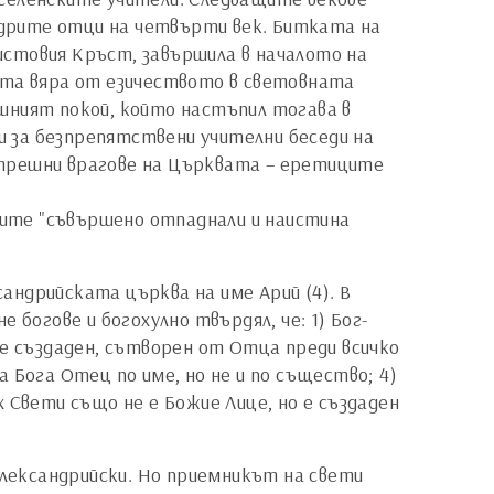
мъдрите отци на четвърти век. Битката на
истовия Кръст, завършила в началото на
ата вяра от езичеството в световната
шният покой, който настъпил тогава в
 за безпрепятствени учителни беседи на
ътрешни врагове на Църквата – еретиците
иците "съвършено отпаднали и наистина
ндрийската църква на име Арий (4). В
богове и богохулно твърдял, че: 1) Бог-
т е създаден, сътворен от Отца преди всичко
а Бога Отец по име, но не и по същество; 4)
 Свети също не е Божие Лице, но е създаден
Александрийски. Но приемникът на свети