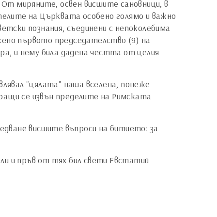
. От миряните, освен висшите сановници, в
ителите на Църквата особено голямо и важно
ветски познания, съединени с непоколебима
жено първото председателство (9) на
ра, и нему била дадена честта от целия
влявал "цялата” наша вселена, понеже
ращи се извън пределите на Римската
ледване висшите въпроси на битието: за
ли и пръв от тях бил свети Евстатий