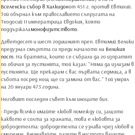
Вселенски събор в Халкидон
от 451 г. против Евтихий.
Той обърнал към православието съпругата на
Теодосий ІІ императрица Евдокия, която
поддържала
монофизитството
.
Деветдесет и шест годишният преп. Евтимий Велики
предузнал смъртта си преди началото на
Великия
пост
. На братята, които се събрали да го изпратят
по обичая за пустинята, той казал: "Няма да излизам в
пустинята. Ще прекарам с вас първата седмица, а в
събота посред нощ ще си замина от вас." Той умрял
на 20 януари 473 година.
Неговият последен съвет към иноците бил:
- Преди всичко имайте любов помежду си, защото
каквото е солта за храната, това е любовта за
добродетелта: добродетелта се узнава чрез любов и
смирение. Внимавайте, пазете в чистота вашите