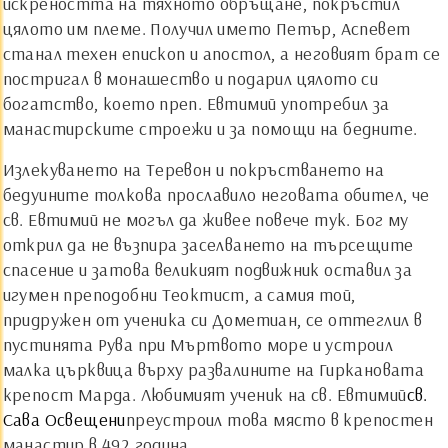
искреността на тяхното обръщане, покръстил
цялото им племе. Получил името Петър, Аспевет
станал техен епископ и апостол, а неговият брат се
постригал в монашество и подарил цялото си
богатство, което преп. Евтимий употребил за
манастирските строежи и за помощи на бедните.
Излекуването на Теревон и покръстването на
бедуините толкова прославило неговата обител, че
св. Евтимий не могъл да живее повече тук. Бог му
открил да не възпира заселването на търсещите
спасение и затова великият подвижник оставил за
игумен преподобни Теоктист, а самия той,
придружен от ученика си Дометиан, се оттеглил в
пустинята Рува при Мъртвото море и устроил
малка църквица върху развалините на Гиркановата
крепост Марда. Любимият ученик на св. Евтимий
св.
Сава Освещени
преустроил това място в крепостен
манастир в 492 година.