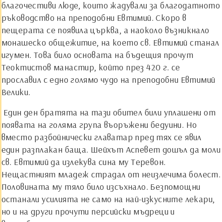
благочестиви люде, които жадували за благодатното
ръководство на преподобни Евтимий. Скоро в
пещерата се появила църква, а наоколо възникнало
монашеско общежитие, на което св. Евтимий станал
игумен. Това било основата на бъдещия прочут
Теоктистов манастир, който през 420 г. се
прославил с едно голямо чудо на преподобни Евтимий
Велики.
Един ден братята на тази обител били уплашени от
появата на голяма група въоръжени бедуини. Но
вместо разбойнически главатар пред тях се явил
един разплакан баща. Шейхът Аспевет дошъл да моли
св. Евтимий да излекува сина му Теревон.
Нещастният младеж страдал от неизлечима болест.
Половината му тяло било изсъхнало. Безпомощни
останали усилията не само на най-изкусните лекари,
но и на други прочути персийски мъдреци и