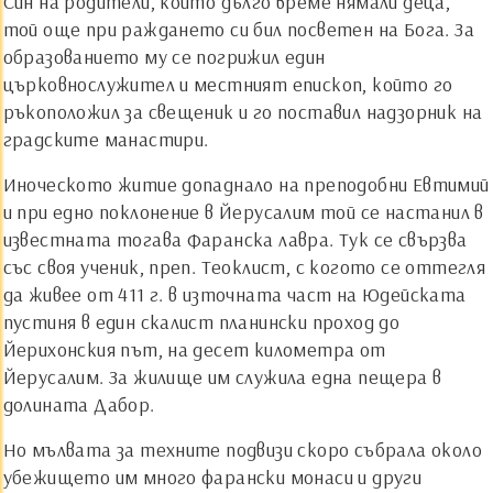
Син на родители, които дълго време нямали деца,
той още при раждането си бил посветен на Бога. За
образованието му се погрижил един
църковнослужител и местният епископ, който го
ръкоположил за свещеник и го поставил надзорник на
градските манастири.
Иноческото житие допаднало на преподобни Евтимий
и при едно поклонение в Йерусалим той се настанил в
известната тогава Фаранска лавра. Тук се свързва
със своя ученик, преп. Теоклист, с когото се оттегля
да живее от 411 г. в източната част на Юдейската
пустиня в един скалист планински проход до
Йерихонския път, на десет километра от
Йерусалим. За жилище им служила една пещера в
долината Дабор.
Но мълвата за техните подвизи скоро събрала около
убежището им много фарански монаси и други