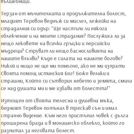
вълшебници.
Терзан от мъчителната и продължителна болест,
младият Теревон веднъж си мислел, лежейки на
страдалния си одър: "Ще настъпи ли някога
облекчение и на моите страдания? Послужиха ли за
нещо лековете на всички гръцки и персийски
мъдреци? Струват ли нещо баснословията на
нашите влъхви? Къде е силата на нашите богове?
Никой и нищо не ще ми помогне, ако не ми изпрати
Своята помощ истинския Бог! Боже велики и
страшни, Който си сътворил небето и земята, смили
се над душата ми и ме избави от болестта!"
Изтощен от своята телесна и душевна мъка,
бедният Теревон потънал в трескав сън и имал
странно видение. Към него пристъпил човек с дълга
прошарена брада и в монашеско облекло, който го
разпитал за неговата болест.