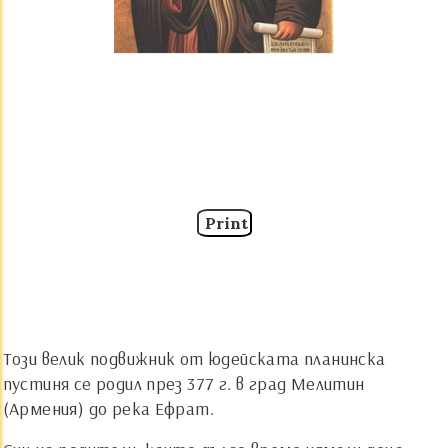
Print
Този велик подвижник от юдейската планинска
пустиня се родил през 377 г. в град Мелитин
(Армения) до река Ефрат.