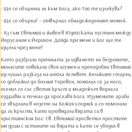
- Ще се обърнеш ли към Бога, ако Той те излекува?
- Ще се обърна! – отвърнал обнадежеденият момък.
- Аз съм Евтимий и живея в Юдейската пустиня между
Йерусалим и Йерихон. Дойди при мене и Бог ще те
изцели чрез мене!
Като разбрали причината за идването на бедуините,
монасите повикали своя игумен и преподобни Евтимий
изслушал разказа на шейха Аспевет. Великият старец
се доближил до болния Теревон, помолил се за него,
осенил го със светия кръст и младежът веднага
оздравял и почнал да прославя Бога. Изумените араби
се хвърлили в нозете на Божия угодник и го помолили
да ги кръсти, като изповядали вярата си в
християнския Бог. Св. Евтимий просветил простите
им души с истините на вярата и като се убедил в