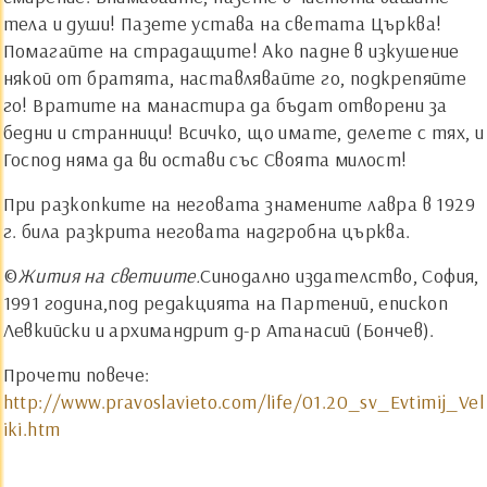
тела и души! Пазете устава на светата Църква!
Помагайте на страдащите! Ако падне в изкушение
някой от братята, наставлявайте го, подкрепяйте
го! Вратите на манастира да бъдат отворени за
бедни и странници! Всичко, що имате, делете с тях, и
Господ няма да ви остави със Своята милост!
При разкопките на неговата знамените лавра в 1929
г. била разкрита неговата надгробна църква.
©
Жития на светиите.
Синодално издателство, София,
1991 година,под редакцията на Партений, епископ
Левкийски и архимандрит д-р Атанасий (Бончев).
Прочети повече:
http://www.pravoslavieto.com/life/01.20_sv_Evtimij_Vel
iki.htm