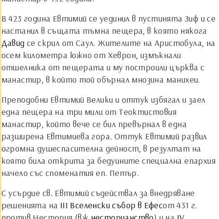
В 423 година Евтимий се уединил в пустинята Зиф и се
настанил в същата тъмна пещера, в която някога
Давид
се скрил от Саул. Жителите на Аристобула, на
осем километра южно от Хеврон, измъкнали
отшелника от пещерата и му построили църква с
манастир, в който той обърнал мнозина манихеи.
Преподобни Евтимий Велики и оттук избягал и заел
една пещера на три мили от Теоктистовия
манастир, който вече се бил превърнал в една
разширена Евтимиева гора. Оттук Евтимий развил
огромна душеспасителна дейност, в резултат на
която била открита за бедуините специална епархия
начело със споменатия еп. Петър.
С усърдие св. Евтимий съдействал за внедряване
решенията на
ІІІ Вселенски събор в Ефес
от 431 г.
против Нестория (вж.
несторианство
) и на
ІV