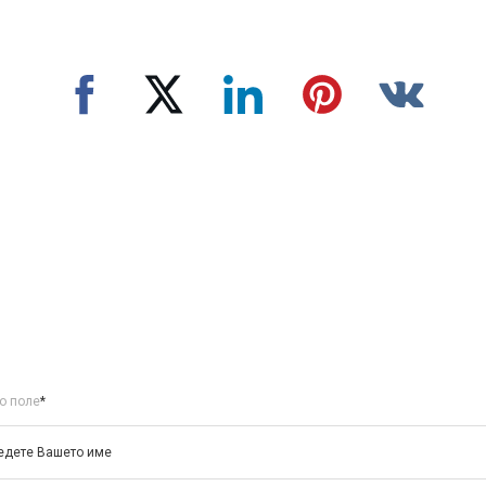
о поле
*