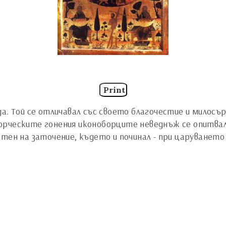
Print
а. Той се отличавал със своето благочестие и милосър
орческите гонения иконоборците неведнъж се опитвал
тен на заточение, където и починал - при царуването