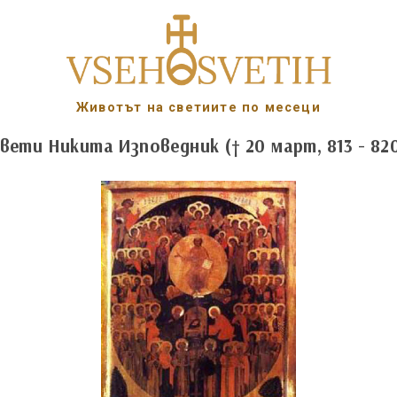
Животът на светиите по месеци
вети Никита Изповедник († 20 март, 813 - 82