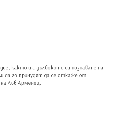
дие, както и с дълбокото си познаване на
и да го принудят да се откаже от
 на Лъв Арменец.