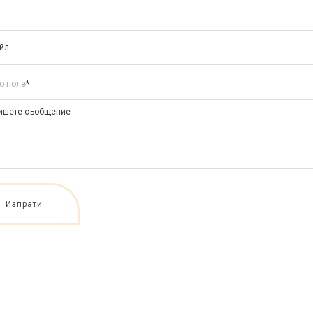
о поле
*
Изпрати