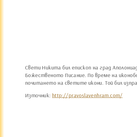
Свети Никита бил епископ на град Аполониад
Божественото Писание. По време на иконоб
почитането на светите икони. Той бил изпра
Източник:
http://pravoslavenhram.com/