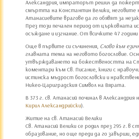
Александрия, импраторът решил да пожертва 
смъртта на Константин Велики, неговите нас
Атанасиевите врагове да го обявят за неза
През този печален период от църковната ис
осъждане и изгнание. От всичките 47 години
Още в първите си съчинения,
Слово към ези
главната тема на неговото богословие. Осн
утвърждаването на божествеността на Спа
коментари към Св. Писание, книги с нравоуч
истинска мъдрост богословски и нравствени
Никео-Цариградския Символ на Вярата.
В 373 г. св. Атанасий починал в Александрия
Кирил Александрийски
).
Житие на св. Атанасий Велики
Св. Атанасий Велики се родил през 295 г. в
образование, но още преди да го завърши, ед