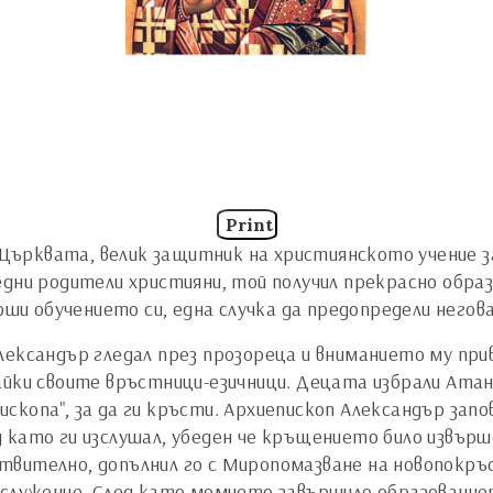
Print
а Църквата, велик защитник на християнското учение з
едни родители християни, той получил прекрасно обра
ърши обучението си, една случка да предопредели него
лександър гледал през прозореца и вниманието му при
йки своите връстници-езичници. Децата избрали Атанас
епископа", за да ги кръсти. Архиепископ Александър зап
като ги изслушал, убеден че кръщението било извърше
твително, допълнил го с Миропомазване на новопокр
служение. След като момчето завършило образованието 