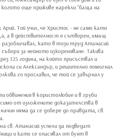
и, когото още приживе нарекли "баща на
Арий. Той учил, че Христос - не само като
тца, а в действителност е сътворен, имащ
и разобличавал, като в този труд Атанасий
и събори за нейното изкореняване. Такива
рез 325 година, на който присъствал и
ископа си Александър, и решително помогнал
кова го прославил, че той се завърнал у
ти обвинения в користолюбие и в груби
ависимо от изложените доказателства в
начин няма да се добере до правдата, св.
а.
а св. Атанасий успели да подведат
ници и като се опасявал от бунт в