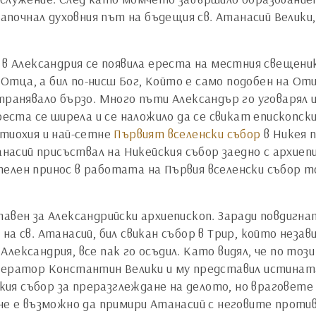
 започнал духовния път на бъдещия св. Атанасий Велик
 в Александрия се появила ереста на местния свещеник 
на Отца, а бил по-нисш Бог, Който е само подобен на О
транявало бързо. Много пъти Александър го уговарял 
реста се ширела и се наложило да се свикат епископск
нтиохия и най-сетне
Първият вселенски събор
в Никея п
анасий присъствал на Никейския събор заедно с архиеп
лен принос в работата на Първия вселенски събор тол
авен за Александрийски архиепископ. Заради повдигна
на св. Атанасий, бил свикан събор в Трир, който нез
ександрия, все пак го осъдил. Като видял, че по този 
мператор Константин Велики и му представил истинат
я събор за преразглеждане на делото, но враговете н
не е възможно да примири Атанасий с неговите против