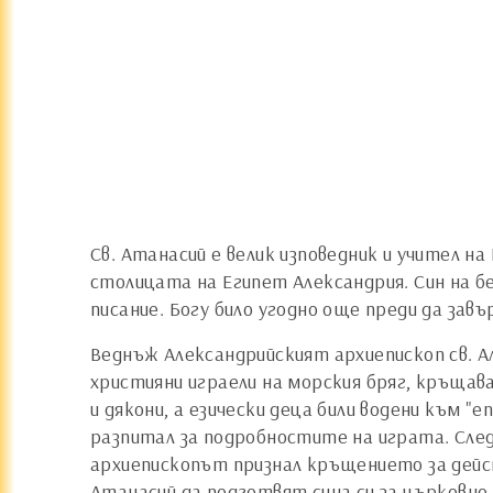
Св. Атанасий е велик изповедник и учител н
столицата на Египет Александрия. Син на б
писание. Богу било угодно още преди да зав
Веднъж Александрийският архиепископ св. А
християни играели на морския бряг, кръщава
и дякони, а езически деца били водени към "
разпитал за подробностите на играта. След 
архиепископът признал кръщението за дейс
Атанасий да подготвят сина си за църковно 