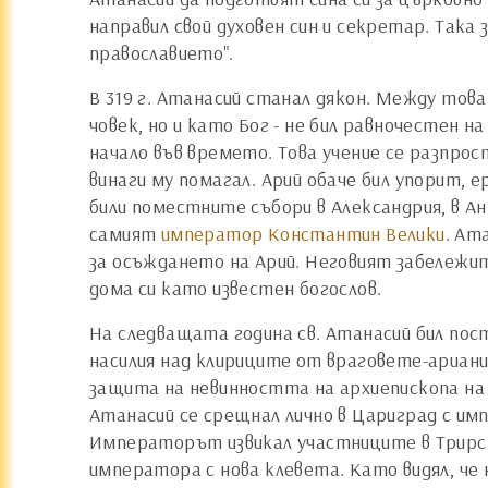
направил свой духовен син и секретар. Така
православието".
В 319 г. Атанасий станал дякон. Между това
човек, но и като Бог - не бил равночестен 
начало във времето. Това учение се разпрос
винаги му помагал. Арий обаче бил упорит, е
били поместните събори в Александрия, в А
самият
император Константин Велики
. Ат
за осъждането на Арий. Неговият забележите
дома си като известен богослов.
На следващата година св. Атанасий бил пост
насилия над клириците от враговете-ариани 
защита на невинността на архиепископа на Ал
Атанасий се срещнал лично в Цариград с и
Императорът извикал участниците в Трирски
императора с нова клевета. Като видял, че 