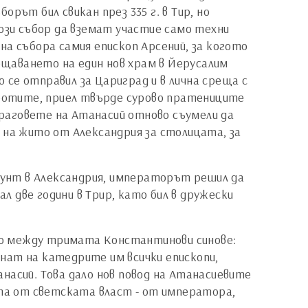
орът бил свикан през 335 г. в Тир, но
този събор да вземат участие само техни
на събора самия епископ Арсений, за когото
свещаването на един нов храм в Йерусалим
о се отправил за Цариград и в лична среща с
ботите, приел твърде сурово пратениците
 Враговете на Атанасий отново съумели да
 на жито от Александрия за столицата, за
 бунт в Александрия, императорът решил да
ал две години в Трир, като бил в дружески
ено между тримата Константинови синове:
нат на катедрите им всички епископи,
танасий. Това дало нов повод на Атанасиевите
ата от светската власт - от императора,