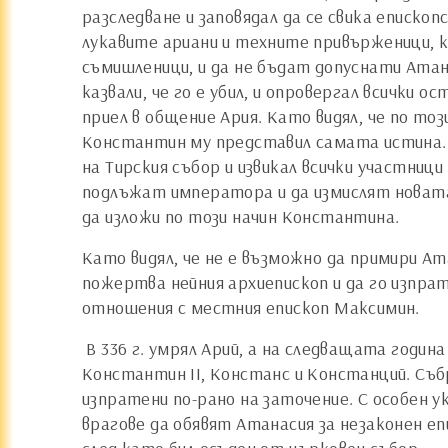
разследване и заповядал да се свика епископс
лукавите ариани и техните привърженици, к
съмишленици, и да не бъдат допуснати Атан
казвали, че го е убил, и опровергал всички 
приел в общение Ария. Като видял, че по тоз
Константин му представил самата истина.
на Тирския събор и извикал всички участниц
подлъжат императора и да измислят новата 
да изложи по този начин Константина.
Като видял, че не е възможно да примири А
пожертва нейния архиепископ и да го изпрати
отношения с местния епископ Максимин.
В 336 г. умрял Арий, а на следващата годи
Константин II, Констанс и Констанций. Съб
изпратени по-рано на заточение. С особен ук
врагове да обявят Атанасия за незаконен е