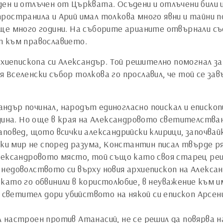
ен и отлъчен от Църквата. Осъдени и отлъчени били 
ространила и Арий имал толкова много явни и тайни п
е много години. На съборите арианите отвърнали със 
т към православието.
архиепископа си Александър. Той решително помогнал з
 Вселенски събор толкова го прославил, че той се зав
дър починал, народът единогласно поискал и епископ
одина. Но още в края на Александровото светителства
повед, щото всички александрийски клирици, започвай
йки мир не според разума, Константин писал твърде ря
лександровото място, той също като своя старец реш
недоволството си върху новия архиепископ на Алекса
като го обвинили в користолюбие, в неуважение към 
я светител дори убийството на някой си епископ Арсе
 настроен против Атанасий, не се решил да повярва н