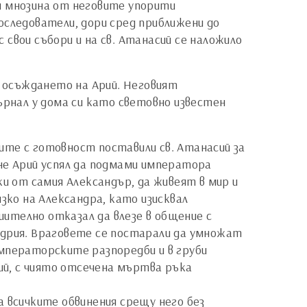
и мнозина от неговите упорити
оследователи, дори сред приближени до
свои събори и на св. Атанасий се наложило
а осъждането на Арий. Неговият
ърнал у дома си като световно известен
ите с готовност поставили св. Атанасий за
не Арий успял да подмами императора
ки от самия Александър, да живеят в мир и
зко на Александра, като изисквал
ително отказал да влезе в общение с
ндрия. Враговете се постарали да умножат
императорските разпоредби и в груби
ний, с чиято отсечена мъртва ръка
а всичките обвинения срещу него без