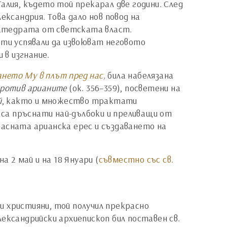
алия, където той прекарал две години. След
ександрия. Това дало нов повод на
 катедрата от светската власт.
ъти успявали да извоюват неговото
 в изгнание.
ането Му в плът пред нас
,
била набелязана
против арианите
(ок. 356–359), посветени на
й
, както и множество трактати
я са пръснати най-дълбоки и преливащи от
пасната арианска ерес и създаването на
 2 май и на 18 Януари (
съвместно със св.
ли християни, той получил прекрасно
александрийски архиепископ бил поставен св.