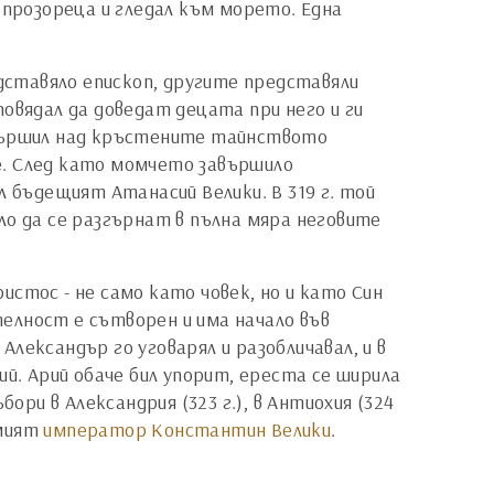
 прозореца и гледал към морето. Една
едставяло епископ, другите представяли
аповядал да доведат децата при него и ги
звършил над кръстените тайнството
е. След като момчето завършило
ил бъдещият Атанасий Велики. В 319 г. той
ло да се разгърнат в пълна мяра неговите
ристос - не само като човек, но и като Син
телност е сътворен и има начало във
лександър го уговарял и разобличавал, и в
й. Арий обаче бил упорит, ереста се ширила
ори в Александрия (323 г.), в Антиохия (324
амият
император Константин Велики
.