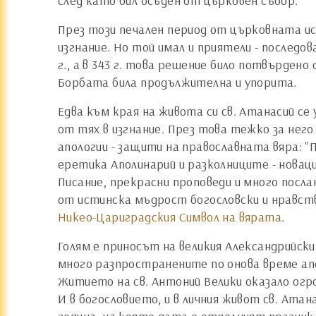
след като бил осъден от църковен събор.
През този печален период от църковната ис
изгнание. Но той имал и приятели - последов
г., а в 343 г. това решение било потвърдено
Борбата била продължителна и упорита.
Едва към края на живота си св. Атанасий се
от тях в изгнание. През това тежко за него
апологии - защити на православната вяра: "
еретика Аполинарий и разколниците - новаци
Писание, прекрасни проповеди и много посла
от истинска мъдрост богословски и нравств
Никео-Цариградския Символ на вярата
.
Голям е приносът на великия Александрийск
много разпространените по онова време ап
Житието на св. Антоний Велики оказало огр
И в богословието, и в личния живот св. Атан