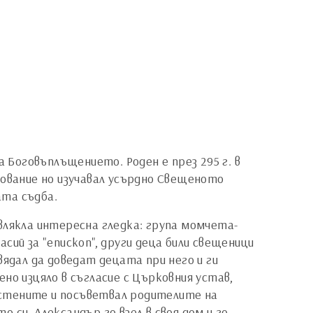
а Боговъплъщението. Роден е през 295 г. в
зование но изучавал усърдно Свещеното
вата съдба.
влякла интересна гледка: група момчета-
ий за "епископ", други деца били свещеници
овядал да доведат децата при него и ги
но изцяло в съгласие с Църковния устав,
ъстените и посъветвал родителите на
си, Александър го взел в своя дом и го