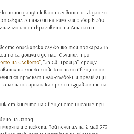
олко пъти да извоюват неговото осъждане и
) оправдал Атанасий на Римския събор в 340
ргнал много от враговете на Атанасий.
 своето епископско служение той прекарал 15
оито са дошли и до нас. Съчинил три
ето на Словото"
, "За Св. Троица", срещу
кования на множество книги от Свещеното
инения са пръснати най-дълбоки и преливащи
а опасната арианска ерес и създаването на
рник от книгите на Свещеното Писание при
бено на Запад.
 миряни и епископи. Той починал на 2 май 373