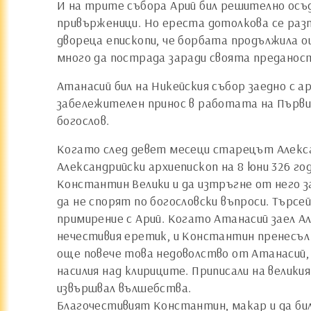
И на трите събора Арий бил решително осъд
привърженици. Но ереста дотолкова се разп
двореца епископи, че борбата продължила ощ
много да пострада заради своята преданос
Атанасий бил на Никейския събор заедно с 
забележителен принос в работата на Първия
богослов.
Когато след девет месеци старецът Алексан
Александрийски архиепископ на 8 юни 326 г
Константин Велики и да изтръгне от него за
да не спорят по богословски въпроси. Търсе
примирение с Арий. Когато Атанасий заел А
нечестивия еретик, и Константин пренесъл 
още повече това недоволство от Атанасий, 
насилия над клириците. Приписали на велики
извършвал вълшебства.
Благочестивият Константин, макар и да бил