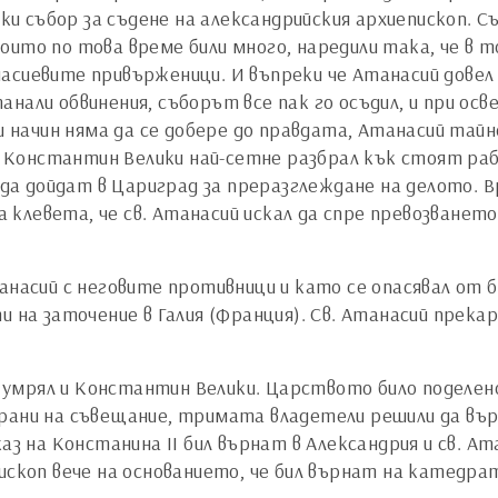
ки събор за съдене на александрийския архиепископ. Съб
оито по това време били много, наредили така, че в 
асиевите привърженици. И въпреки че Атанасий довел 
останали обвинения, съборът все пак го осъдил, и при о
и начин няма да се добере до правдата, Атанасий тайн
 Константин Велики най-сетне разбрал кък стоят ра
и да дойдат в Цариград за преразглеждане на делото.
клевета, че св. Атанасий искал да спре превозването
танасий с неговите противници и като се опасявал от
 на заточение в Галия (Франция). Св. Атанасий прекар
на умрял и Константин Велики. Царството било подел
рани на съвещание, тримата владетели решили да вър
аз на Констанина II бил върнат в Александрия и св. А
пископ вече на основанието, че бил върнат на катедр