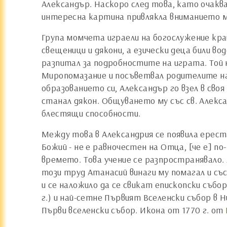
Александър. Наскоро след това, като очакв
интересна картина привлякла вниманието 
Група момчета играели на богослужение край
свещеници и дякони, а езически деца били во
разпитал за подробностите на играта. Той
Миропомазание и посъветвал родителите на
образованието си, Александър го взел в своя
станал дякон. Общуването му със св. Алекс
блестящи способности.
Между това в Александрия се появила ереста 
Божий - не е равночестен на Отца, [че е] п
времето. Това учение се разпространявало. 
този труд Атанасий винаги му помагал и със
и се наложило да се свикат епископски събор
г.) и най-сетне Първият Вселенски събор в 
Първи вселенски събор. Икона от 1770 г. от