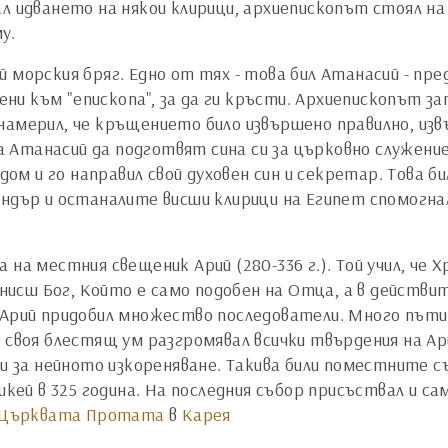
ал идването на някои клирици, архиепископът стоял на
му.
 морския бряг. Едно от тях - това бил Атанасий - пр
дени към "епископа", за да ги кръсти. Архиепископът з
 намерил, че кръщението било извършено правилно, и
 Атанасий да подготвят сина си за църковно служени
 дом и го направил свой духовен син и секретар. Това б
андър и останалите висши клирици на Египет спомогна
на местния свещеник Арий (280-336 г.). Той учил, че Х
о-нисш Бог, Който е само подобен на Отца, а в действи
Арий придобил множество последователи. Много пъти А
 своя блестящ ум разгромявал всички твърдения на Ари
и за нейното изкореняване. Такива били поместните съб
Никей в 325 година. На последния събор присъствал и с
Църквата Протата
в
Карея