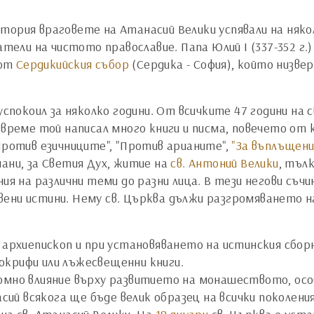
тория враговете на Атанасий Велики успявали на няк
атели на чистото православие. Папа Юлий I (337-352 г.
 от
Сердикийския събор
(Сердика - София), който низве
 успокоил за няколко години. От всичките 47 години на
 време той написал много книги и писма, повечето от к
Против езичниците", "Против арианите",
"За въплъщени
ани, за Светия Дух, житие на
св. Антоний Велики
, тъл
ния на различни теми до разни лица. В тези негови съч
ени истини. Нему св. Църква дължи разгромяването н
и архиепископ и при установяването на истинския сбо
окрифи или лъжесвещенни книги.
омно влияние върху развитието на монашеството, осо
асий всякога ще бъде велик образец на всички поколения