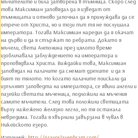
мъчителите и била затворена в тъмница. Скоро след
това Максимиан заповядал да я изведат от
тъмницата и отново започнал да я принуждава да се
отрече от Христа, но и този път тя не послушала
императора. Тогава Максимиан наредил да я окачат
на дърво и да я стържат по ребрата. Докато я
мъчели, света Антонина през цялото време
изобличавала заблуждението на императора и
проповядвала Христа. Виждайки това, Максимиан
заповядал на палачите да снемат дрехите и да я
бият по тялото. Но когато палачите поискали да
изпълнят заповедта на императора, се явили ангели и
пазейки светата мъченица, подложили на мъчения
самите мъчители. След това положили светицата
върху нажежено желязно легло, но тя останала
невредима. Тогава я хвърлили завързана в чувал в
Никейското езеро.
Източник:
http://pravoslavenhram.com/