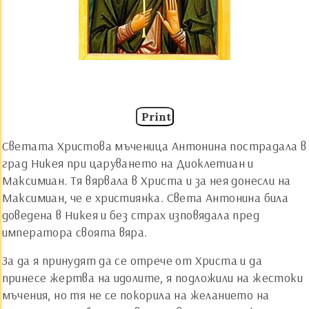
Print
Светата Христова мъченица Антонина пострадала в
град Никея при царуването на Диоклетиан и
Максимиан. Тя вярвала в Христа и за нея донесли на
Максимиан, че е християнка. Света Антонина била
доведена в Никея и без страх изповядала пред
императора своята вяра.
За да я принудят да се отрече от Христа и да
принесе жертва на идолите, я подложили на жестоки
мъчения, но тя не се покорила на желанието на