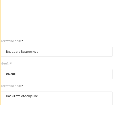
Текстово поле
*
Имейл
*
Текстово поле
*