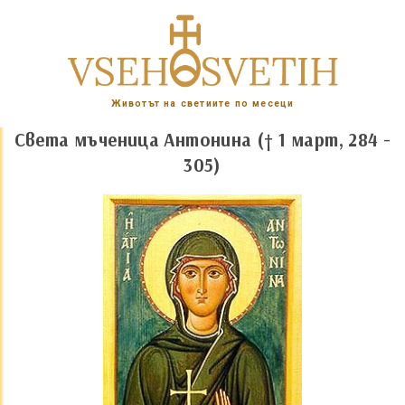
Животът на светиите по месеци
Света мъченица Антонина († 1 март, 284 -
305)