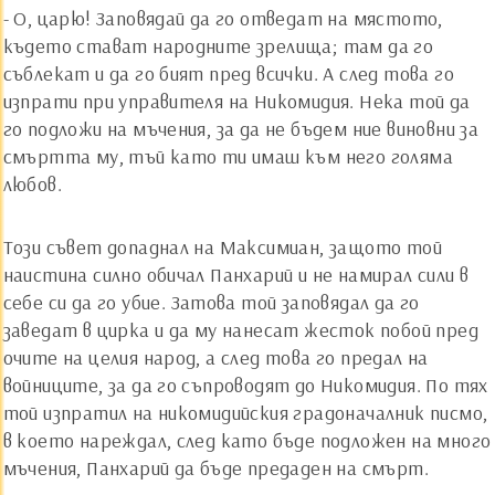
- О, царю! Заповядай да го отведат на мястото,
където стават народните зрелища; там да го
съблекат и да го бият пред всички. А след това го
изпрати при управителя на Никомидия. Нека той да
го подложи на мъчения, за да не бъдем ние виновни за
смъртта му, тъй като ти имаш към него голяма
любов.
Този съвет допаднал на Максимиан, защото той
наистина силно обичал Панхарий и не намирал сили в
себе си да го убие. Затова той заповядал да го
заведат в цирка и да му нанесат жесток побой пред
очите на целия народ, а след това го предал на
войниците, за да го съпроводят до Никомидия. По тях
той изпратил на никомидийския градоначалник писмо,
в което нареждал, след като бъде подложен на много
мъчения, Панхарий да бъде предаден на смърт.