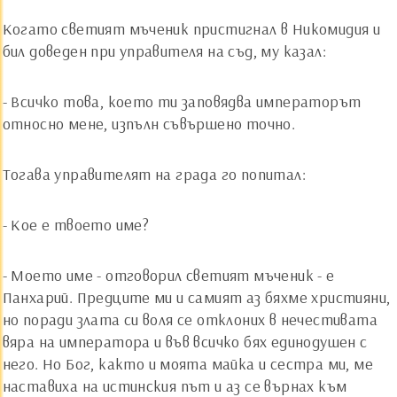
Когато светият мъченик пристигнал в Никомидия и
бил доведен при управителя на съд, му казал:
- Всичко това, което ти заповядва императорът
относно мене, изпълн съвършено точно.
Тогава управителят на града го попитал:
- Кое е твоето име?
- Моето име - отговорил светият мъченик - е
Панхарий. Предците ми и самият аз бяхме християни,
но поради злата си воля се отклоних в нечестивата
вяра на императора и във всичко бях единодушен с
него. Но Бог, както и моята майка и сестра ми, ме
наставиха на истинския път и аз се върнах към