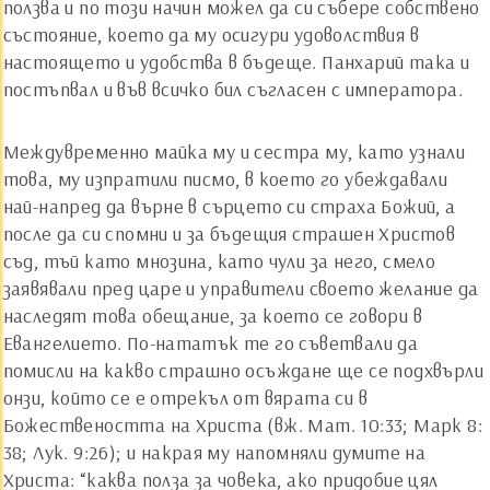
ползва и по този начин можел да си събере собствено
състояние, което да му осигури удоволствия в
настоящето и удобства в бъдеще. Панхарий така и
постъпвал и във всичко бил съгласен с императора.
Междувременно майка му и сестра му, като узнали
това, му изпратили писмо, в което го убеждавали
най-напред да върне в сърцето си страха Божий, а
после да си спомни и за бъдещия страшен Христов
съд, тъй като мнозина, като чули за него, смело
заявявали пред царе и управители своето желание да
наследят това обещание, за което се говори в
Евангелието. По-нататък те го съветвали да
помисли на какво страшно осъждане ще се подхвърли
онзи, който се е отрекъл от вярата си в
Божествеността на Христа (вж. Мат. 10:33; Марк 8:
38; Лук. 9:26); и накрая му напомняли думите на
Христа: “каква полза за човека, ако придобие цял