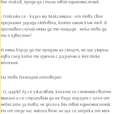
бях такъв, преди да стана твой единомисленик.
- Откажи се - казал му Максимиан - от това свое
признание заради любовта, която имам към теб. В
противен случай няма да те пощадя - нека това да
ти е известно!
И няма бързо да те предам на смърт, но ще умреш
едва след като те измъча с различни и жестоки
мъчения.
На това Панхарий отговорил:
- О, царю! Аз се ужасявам, когато си спомням своето
минало и се страхувам да не бъда поразен с огън от
небесата за това, че досега бях твой единомисленик.
Но от този час никога вече не ще се отрека от моя