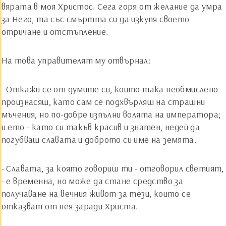
вярата в моя Христос. Сега горя от желание да умра
за Него, та със смъртта си да изкупя своето
отричане и отстъпление.
На това управителят му отвърнал:
- Откажи се от думите си, които така необмислено
произнасяш, като сам се подхвърляш на страшни
мъчения, но по-добре изпълни волята на императора;
и ето - като си такъв красив и знатен, недей да
погубваш славата и доброто си име на земята.
- Славата, за която говориш ти - отговорил светият,
- е временна, но може да стане средство за
получаване на вечния живот за тези, които се
отказват от нея заради Христа.