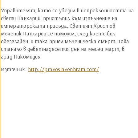
Управителят, като се убедил в непреклонността на
свети Панхарий, пристъпил към изпълнение на
императорската присъда. Светият Христов
мъченик Панхарий се помолил, след което бил
обезглавен, и така приел мъченическа смърт. Това
станало в деветнадесетия ден на месец март, в
град Никомидия.
Източник
:
http://pravoslavenhram.com/