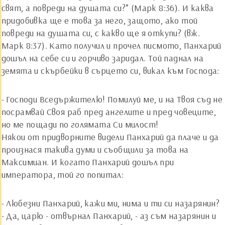
свят, а повреди на душата си?” (Марк 8:36). И каква
придобивка ще е това за него, защото, ако той
повреди на душата си, с какво ще я откупи? (вж.
Марк 8:37). Като получил и прочел писмото, Панхарий
дошъл на себе си и горчиво заридал. Той паднал на
земята и скърбейки в сърцето си, викал към Господа:
- Господи Вседържителю! Помилуй ме, и на Твоя съд не
посрамвай Своя раб пред ангелите и пред човеците,
но ме пощади по голямата Си милост!
Някои от придворните видели Панхарий да плаче и да
произнася такива думи и съобщили за това на
Максимиан. И когато Панхарий дошъл при
императора, той го попитал:
- Любезни Панхарий, кажи ми, нима и ти си назарянин?
- Да, царю - отвърнал Панхарий, - аз съм назарянин и