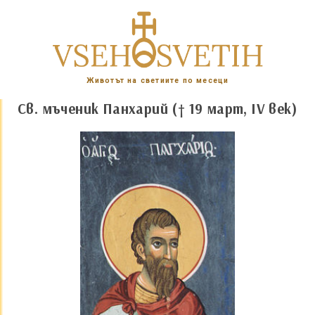
Животът на светиите по месеци
Св. мъченик Панхарий († 19 март, IV век)