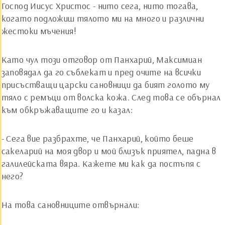
Господ Иисус Христос - нито сега, нито тогава,
когато подложиш тялото ми на много и различни
жестоки мъчения!
Като чул този отговор от Панхарий, Максимиан
заповядал да го съблекат и пред очите на всички
присъстващи царски сановници да бият голото му
тяло с ремъци от волска кожа. След това се обърнал
към обкръжаващите го и казал:
- Сега вие разбрахте, че Панхарий, който беше
сакеларий на моя двор и мой близък приятел, падна в
галилейската вяра. Кажете ми как да постъпя с
него?
На това сановниците отвърнали: