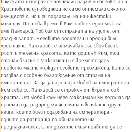
Римската империя се почитали различни богове, а на
Христовите изповедници не само отнемали цялото
имущество, но и ги подлагали на най-жестоки
мъчения. По това време в Рим живеел един мъж на
име Панхарий. Той бил от страната на узите, от
град Вилапат. Неговите родители и предци били
християни. Панхарий се отличавал със своя висок
ръст и телесна красота. Като дошъл в Рим, той
станал близък с Максимиан и с времето заел
първото място между неговите приближени, като се
ползвал с особено благоволение от страна на
императора. За да запази тази любов на императора
към себе си, Панхарий се отрекъл от вярата си в
Христа. От любов към него Максимиан му поръчал да
приема и да разпределя ястията и всичките други
неща, които били подарявани на императора -
едните да разпраща по обичайното им
предназначение, а от другите имал правото да се