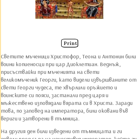
Print
Светите мъченици Христофор, Теона и Антонин били
воини копиеносци при цар Диоклетиан. Веднъж,
присъствайки при мъченията на свети
великомъченик Георги, като видели извършваните от
свети Георги чудеса, те хвърлили оръжието и
воинските си пояси, застанали пред царя и
мъжествено изповядали вярата си в Христа. Заради
това, по заповед на императора, били оковани във
вериги и затворени в тъмница.
На другия ден били изведени от тъмницата и ги
довели пред съда на нечестивия император, който ги