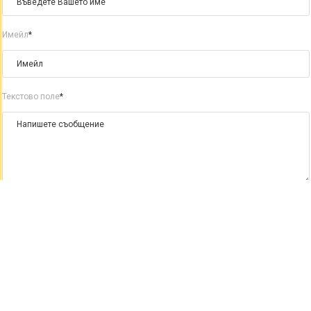
Имейл
*
Текстово поле
*
Изпрати