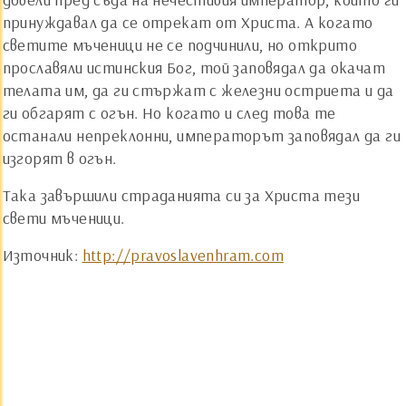
принуждавал да се отрекат от Христа. А когато
светите мъченици не се подчинили, но открито
прославяли истинския Бог, той заповядал да окачат
телата им, да ги стържат с железни остриета и да
ги обгарят с огън. Но когато и след това те
останали непреклонни, императорът заповядал да ги
изгорят в огън.
Така завършили страданията си за Христа тези
свети мъченици.
Източник:
http://pravoslavenhram.com