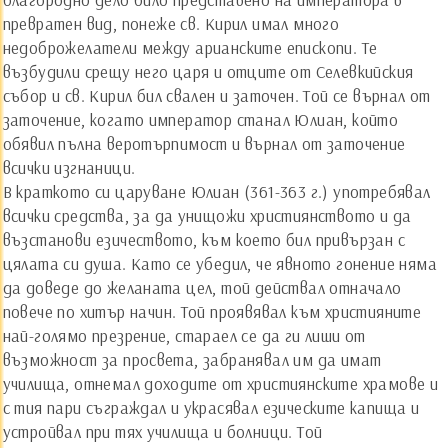
превратен вид, понеже св. Кирил имал много
недоброжелатели между арианските епископи. Те
възбудили срещу него царя и отците от Селевкийския
събор и св. Кирил бил свален и заточен. Той се върнал от
заточение, когато император станал Юлиан, който
обявил пълна веротърпимост и върнал от заточение
всички изгнаници.
В краткото си царуване Юлиан (361-363 г.) употребявал
всички средства, за да унищожи християнството и да
възстанови езичеството, към което бил привързан с
цялата си душа. Като се убедил, че явното гонение няма
да доведе до желаната цел, той действал отначало
повече по хитър начин. Той проявявал към християните
най-голямо презрение, стараел се да ги лиши от
възможност за просвета, забранявал им да имат
училища, отнемал доходите от християнските храмове и
с тия пари съграждал и украсявал езическите капища и
устройвал при тях училища и болници. Той