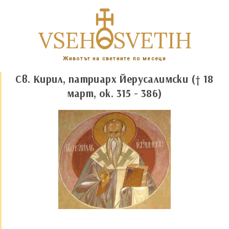
Животът на светиите по месеци
Св. Кирил, патриарх Йерусалимски († 18
март, ок. 315 - 386)