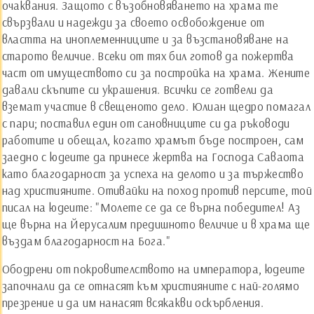
очаквания. Защото с възобновяването на храма те
свързвали и надежди за своето освобождение от
властта на иноплеменниците и за възстановяване на
старото величие. Всеки от тях бил готов да пожертва
част от имуществото си за постройка на храма. Жените
давали скъпите си украшения. Всички се готвели да
вземат участие в свещеното дело. Юлиан щедро помагал
с пари; поставил един от сановниците си да ръководи
работите и обещал, когато храмът бъде построен, сам
заедно с юдеите да принесе жертва на Господа Саваота
като благодарност за успеха на делото и за тържество
над християните. Отивайки на поход против персите, той
писал на юдеите: "Молете се да се върна победител! Аз
ще върна на Йерусалим предишното величие и в храма ще
въздам благодарност на Бога."
Ободрени от покровителството на императора, юдеите
започнали да се отнасят към християните с най-голямо
презрение и да им нанасят всякакви оскърбления.