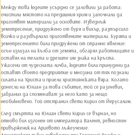
Между това юдеите усърдно се заловили за работа:
очистили мястото на предишния хрим и започнали да
приготвят материали за основите. Изведнъж
земетресение, придружено от буря и вихър, разтърсило
всичко и разхвърлило приготвените материали. Бурята и
земетресението били придружени от странно явление:
огън излизал на кълба от земята, обгарял работниците и
оставял на телата и дрехите им знака на кръста.
Ужасени от чудесната личба, юдеите били принудени да
оставят своето предприятие и мнозина от тях познали
силата на Христа и приели християнската вяра. Когато
донесли на Юлиан за това събитие, той се разгневил,
забранил да споменават за него като за нещо
необикновено. Той отстранил свети Кирил от Йерусалим.
След смъртта на Юлиан свети Кирил се върнал, но
отново бил изгонен от императора Валент, ревностен
привърженик на Ариевото лъжеучение.
Архиепископът бил освободен при Теодосий Велики и