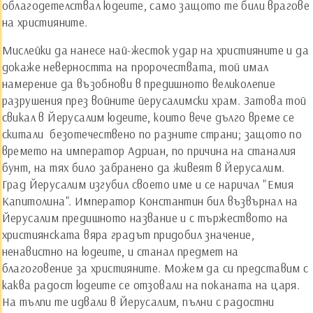
облагодетелствал юдеите, само защото те били врагове
на християните.
Мислейки да нанесе най-жесток удар на християните и да
докаже неверността на пророчествата, той имал
намерение да възобнови в предишното великолепие
разрушения през войните йерусалимски храм. Затова той
свикал в Йерусалим юдеите, които вече дълго време се
скитали безотечествено по разните страни; защото по
времето на император Адриан, по причина на станалия
бунт, на тях било забранено да живеят в Йерусалим.
Град Йерусалим изгубил своето име и се наричал "Емия
Капитолина". Император Константин бил възвърнал на
Йерусалим предишното название и с тържеството на
християнската вяра градът придобил значение,
ненавистно на юдеите, и станал предмет на
благоговение за християните. Можем да си представим с
каква радост юдеите се отзовали на поканата на царя.
На тълпи те идвали в Йерусалим, пълни с радостни