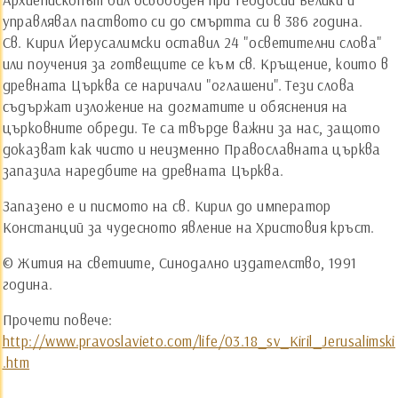
управлявал паството си до смъртта си в 386 година.
Св. Кирил Йерусалимски оставил 24 "осветителни слова"
или поучения за готвещите се към св. Кръщение, които в
древната Църква се наричали "оглашени". Тези слова
съдържат изложение на догматите и обяснения на
църковните обреди. Те са твърде важни за нас, защото
доказват как чисто и неизменно Православната църква
запазила наредбите на древната Църква.
Запазено е и писмото на св. Кирил до император
Констанций за чудесното явление на Христовия кръст.
© Жития на светиите, Синодално издателство, 1991
година.
Прочети повече:
http://www.pravoslavieto.com/life/03.18_sv_Kiril_Jerusalimski
.htm