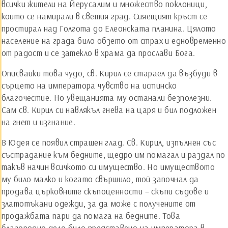
всички жители на Йерусалим и множество поклоници,
които се намирали в светия град. Сияещият кръст се
простирал над Голгота до Елеонската планина. Цялото
население на града било обзето от страх и едновременно
от радост и се затекло в храма да прослави Бога.
Описвайки това чудо, св. Кирил се стараел да възбуди в
сърцето на императора чувство на истинско
благочестие. Но увещанията му останали безполезни.
Сам св. Кирил си навлякъл гнева на царя и бил подложен
на гнет и изгнание.
В Юдея се появил страшен глад. Св. Кирил, изпълнен със
състрадание към бедните, щедро им помагал и раздал по
такъв начин всичкото си имущество. Но имуществото
му било малко и когато свършило, той започнал да
продава църковните скъпоценности – скъпи съдове и
златотъкани одежди, за да може с получените от
продажбата пари да помага на бедните. Това
благородно дело било представено на императора в