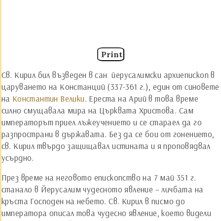
Print
Св. Кирил бил възведен в сан йерусалимски архиепископ в
царуването на Констанций (337-361 г.), един от синовете
на
Константин Велики
. Ереста на Арий в това време
силно смущавала мира на Църквата Христова. Сам
императорът приел лъжеучението и се стараел да го
разпространи в държавата. Без да се бои от гонението,
св. Кирил твърдо защищавал истината и я проповядвал
усърдно.
През време на неговото епископство на 7 май 351 г.
станало в Йерусалим чудесното явление – личбата на
кръста Господен на небето. Св. Кирил в писмо до
императора описал това чудесно явление, което видели