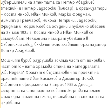
извършители на атентата са Петър Абаджиев
(техник) и Петър Задгорски (клисар), а организатори
– Коста Янков, Иван Минков, Марко Фридман,
Димитър Грънчаров, Никола Петрини. Задгорски,
Фридман и Георги Коев са осъдени и публично обесени
на 27 май 1925 г. Коста Янков и Иван Минков се
самоубиват. Неколцина намират убежище в
Съветския съюз, включително главният организатор
Петър Абаджиев.
Мощният взрив разрушава голяма част от покрива и
част от южната храмова стена на катедралата
„Св. Неделя“. Храмът е възстановен по проект на
архитектите Иван Васильов и Димитър Цолов.
Осветен е официално на 7 април 1933 г. Днес за
смъртта на стотиците невинни жертви напомня
само една паметна плоча, поставена на стената на
църквата.