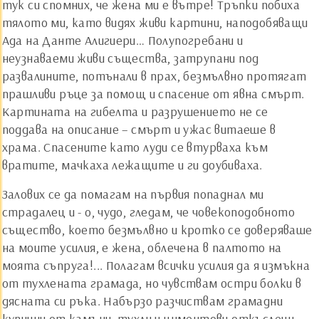
тук си спомних, че жена ми е вътре! Тръпки побиха
тялото ми, като видях живи картини, наподобяващи
Ада на Данте Алигиери… Полупогребани и
неузнаваеми живи същества, затрупани под
развалините, потънали в прах, безмълвно протягат
прашливи ръце за помощ и спасение от явна смърт.
Картината на гибелта и разрушението не се
поддава на описание – смърт и ужас витаеше в
храма. Спасените като луди се втурваха към
вратите, мачкаха лежащите и ги доубиваха.
Залових се да помагам на първия попаднал ми
страдалец и - о, чудо, гледам, че човекоподобното
същество, което безмълвно и кротко се доверяваше
на моите усилия, е жена, облечена в палтото на
моята съпруга!... Полагам всички усилия да я измъкна
от тухлената грамада, но чувствам остри болки в
дясната си ръка. Набързо разчиствам грамадни
купчини от камъни, тухли и циментови откъслеци,