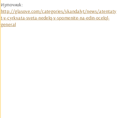
Източник:
http://glasove.com/categories/skandalyt/news/atentaty
t-v-cyrkvata-sveta-nedelq-v-spomenite-na-edin-ocelql-
general