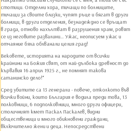
стотици. Отделни хора, тичащи по болниците,
тичащи за своите близки, чупят ръце и бягат в други
болници, в други отделения, безнадеждно се връщат
в града, отново нахълтват в разрушения храм, ровят
се из неговите развалини… Ужас, неописуем ужас и
отчаяние бяха обхванали целия град!
Вековете, историята на народите от всички
крайнини на Божия свят, от най-дълбока древност до
кървавия 16 април 1925 г., не помнят такова
сатанинско дело!“
Сред убитите са 13 генерали - повече, отколкото във
всички войни, които България е водила преди това, 13
полковници, 6 подполковници, много други офицери,
столичният кмет Паскал Паскалев, видни
общественици и много обикновени граждани,
включително жени и деца. Непосредствени