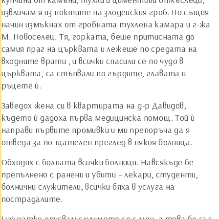
извличам я из ноктите на злодейския гроб. По същия
начин измъкнах от гробната тухлена камара и г-жа
М. Новоселец. Тя, горката, беше притисната до
самия праг на църквата и лежеше по средата на
входните врати , и всички спасили се по чудо в
църквата, са стъпвали по гърдите, главата и
ръцете ѝ.
Заведох жена си в квартирата на д-р Давидов,
където ѝ дадоха първа медицинска помощ. Той ѝ
направи първите промивки и ми препоръча да я
отведа за по-щателен преглед в някоя болница.
Обходих с болната всички болници. Навсякъде бе
препълнено с ранени и убити – лекари, студенти,
болнични служители, всички бяха в услуга на
пострадалите.
Накратко описвам случилото се с мен, а това бе със