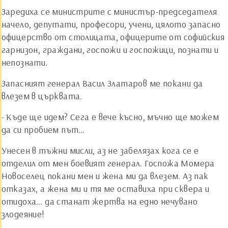
Заредиха се министрите с министър-председателя
начело, депутати, професори, учени, цялото запасно
офицерство от столицата, офицерите от софийския
гарнизон, граждани, госпожи и госпожици, познати и
непознати.
Запасният генерал Васил Златаров ме покани да
влезем в църквата.
- Къде ще идем? Сега е вече късно, мъчно ще можем
да си пробием път…
Унесен в тъжни мисли, аз не забелязах кога се е
отделил от мен боевият генерал. Госпожа Момера
Новоселец покани мен и жена ми да влезем. Аз пак
отказах, а жена ми и тя ме оставиха при сквера и
отидоха… да станат жертва на едно нечувано
злодеяние!