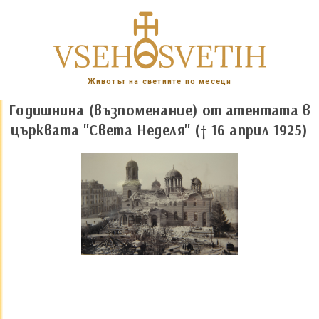
Животът на светиите по месеци
Годишнина (възпоменание) от атентата в
църквата "Света Неделя" († 16 април 1925)