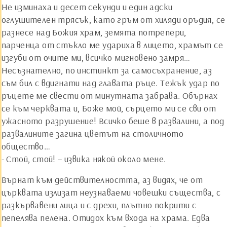
Не изминаха и десет секунди и един адски
оглушителен трясък, като гръм от хиляди оръдия, се
разнесе над Божия храм, земята потрепери,
парченца от стъкло ме удариха в лицето, храмът се
изгуби от очите ми, всичко мигновено замря…
Несъзнателно, по инстинкт за самосъхранение, аз
съм бил с вдигнати над главата ръце. Тежък удар по
ръцете ме свести от минутната забрава. Обърнах
се към черквата и, Боже мой, сърцето ми се сви от
ужасното разрушение! Всичко беше в развалини, а под
развалините загина цветът на столичното
общество…
- Стой, стой! – извика някой около мене.
Върнат към действителността, аз видях, че от
църквата излизат неузнаваеми човешки същества, с
разкървавени лица и с дрехи, плътно покрити с
пепелява пелена. Отидох към входа на храма. Едва