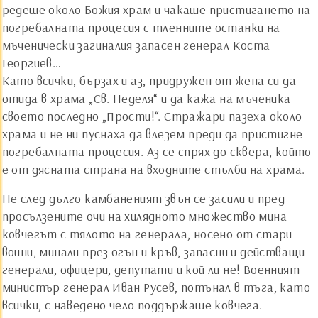
редеше около Божия храм и чакаше пристигането на
погребалната процесия с тленните останки на
мъченически загиналия запасен генерал Коста
Георгиев…
Като всички, бързах и аз, придружен от жена си да
отида в храма „Св. Неделя“ и да кажа на мъченика
своето последно „Прости!“. Стражари пазеха около
храма и не ни пуснаха да влезем преди да пристигне
погребалната процесия. Аз се спрях до сквера, който
е от дясната страна на входните стълби на храма.
Не след дълго камбаненият звън се засили и пред
просълзените очи на хилядното множество мина
ковчегът с тялото на генерала, носено от стари
воини, минали през огън и кръв, запасни и действащи
генерали, офицери, депутати и кой ли не! Военният
министър генерал Иван Русев, потънал в тъга, като
всички, с наведено чело поддържаше ковчега.