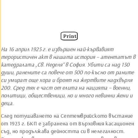
Print
На 16 април 1925 г. е извършен най-кървавият
терористичен акт в нашата история – атентатът в
катедралата „Св. Неделя“ в София. Убити са над 150
души, ранените са повече от 500 по-късно от раните
си умират още хора и броят на жертвите надхвърля
200. Сред тях е част от елита на нацията – военни,
политици, общественици, но и много невинни жени и
деца.
След потушаването на Септемврийското въстание
от 1923 г. БКП е забранена от Върховния касационен
съд, но продължава дейността си в нелегалност.