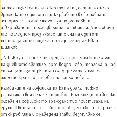
За този изключително жесток акт, останал дълго
време като един от най-кървавите в световната
история, е писано много – за подготовката,
извършването, последвалите го събития. Днес обаче
ще погледнем през ужасените очи на един от
пострадалите и оцелял по чудо, генерал Иван
Шишков:
„Какъв хубав пролетен ден, как приветливите лъчи
на дневното светило, през ведро небе, топлеха, а над
столицата за първи път след дългата зима, се
ширеше красиво и необятно синьо небе!...
Камбаните на софийската катедрала тъжно
разнасяха своя печален тризвон. Богомолци от всички
слоеве на софийското гражданство пристигаха на
групи. Цветът на софийското общество с посърнали
от скръб лица и с наведени глави, безмълвно се