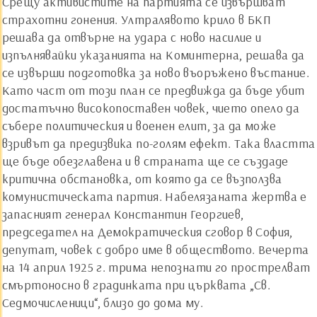
Срещу активистите на партията се извършват
страхотни гонения. Ултралявото крило в БКП
решава да отвърне на удара с ново насилие и
изпълнявайки указанията на Коминтерна, решава да
се извърши подготовка за ново въоръжено въстание.
Като част от този план се предвижда да бъде убит
достатъчно високопоставен човек, чието опело да
събере политическия и военен елит, за да може
взривът да предизвика по-голям ефект. Така властта
ще бъде обезглавена и в страната ще се създаде
критична обстановка, от която да се възползва
комунистическата партия. Набелязаната жертва е
запасният генерал Константин Георгиев,
председател на Демократическия сговор в София,
депутат, човек с добро име в обществото. Вечерта
на 14 април 1925 г. трима непознати го прострелват
смъртоносно в градинката при църквата „Св.
Седмочисленици“, близо до дома му.