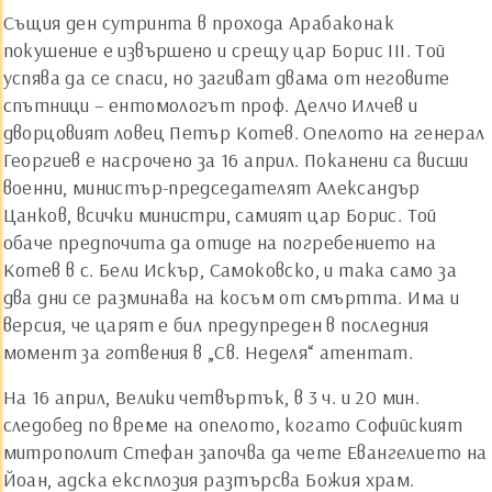
Същия ден сутринта в прохода Арабаконак
покушение е извършено и срещу цар Борис III. Той
успява да се спаси, но загиват двама от неговите
спътници – ентомологът проф. Делчо Илчев и
дворцовият ловец Петър Котев. Опелото на генерал
Георгиев е насрочено за 16 април. Поканени са висши
военни, министър-председателят Александър
Цанков, всички министри, самият цар Борис. Той
обаче предпочита да отиде на погребението на
Котев в с. Бели Искър, Самоковско, и така само за
два дни се разминава на косъм от смъртта. Има и
версия, че царят е бил предупреден в последния
момент за готвения в „Св. Неделя“ атентат.
На 16 април, Велики четвъртък, в 3 ч. и 20 мин.
следобед по време на опелото, когато Софийският
митрополит Стефан започва да чете Евангелието на
Йоан, адска експлозия разтърсва Божия храм.