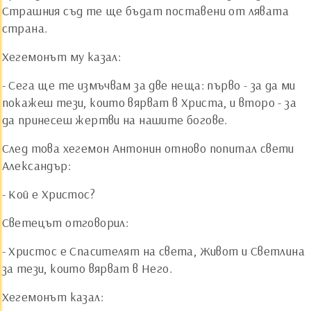
Страшния съд те ще бъдат поставени от лявата
страна.
Хегемонът му казал:
- Сега ще те измъчвам за две неща: първо - за да ми
покажеш тези, които вярват в Христа, и второ - за
да принесеш жертви на нашите богове.
След това хегемон Антонин отново попитал свети
Александър:
- Кой е Христос?
Светецът отговорил:
- Христос е Спасителят на света, Живот и Светлина
за тези, които вярват в Него.
Хегемонът казал: