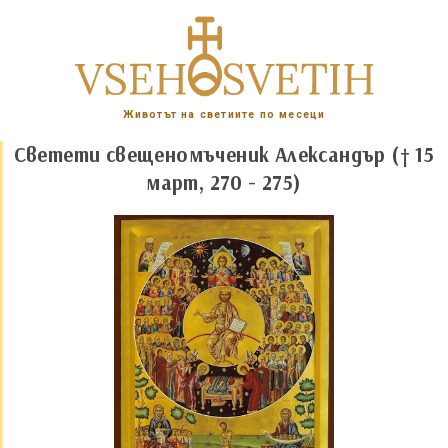
Животът на светиите по месеци
Светети свещеномъченик Александър († 15
март, 270 - 275)