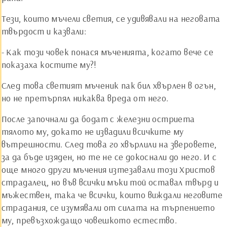
Тези, които мъчели светия, се удивявали на неговата
твърдост и казвали:
- Как този човек понася мъченията, когато вече се
показаха костите му?!
След това светият мъченик пак бил хвърлен в огън,
но не претърпял никаква вреда от него.
После започнали да бодат с железни остриета
тялото му, докато не извадили всичките му
вътрешности. След това го хвърлили на зверовете,
за да бъде изяден, но те не се докоснали до него. И с
още много други мъчения изтезавали този Христов
страдалец, но във всички мъки той оставал твърд и
мъжествен, така че всички, които виждали неговите
страдания, се изумявали от силата на търпението
му, превъзхождащо човешкото естество.