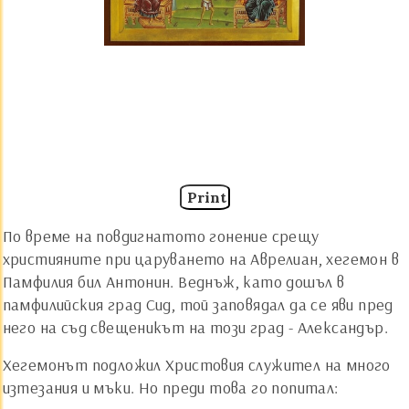
Print
По време на повдигнатото гонение срещу
християните при царуването на Аврелиан, хегемон в
Памфилия бил Антонин. Веднъж, като дошъл в
памфилийския град Сид, той заповядал да се яви пред
него на съд свещеникът на този град - Александър.
Хегемонът подложил Христовия служител на много
изтезания и мъки. Но преди това го попитал: