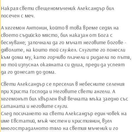
Накрая свети свещеномъченик Александър бил
посечен с меч.
А хегемон Антонин, който в това време седял на
своето съдийско място, бил наказан от Бога с
беснуване; започнали да го мъчат неговите богове -
дяволите, на които той служел. Слугите го понесли
към дома му, като горчиво плачели и ридаели по пътя,
но той изпуснал окаяната си душа, преди да успеят
да го донесат до дома.
Свети Александър се преселил в небесните селения
при Христа Господа и Неговите свети ангели. А
хегемонът бил хвърлен във вечната мъка заедно със
сатаната и неговите слуги.
След посичането на свети Александър един човек на
име Евстатий, мъж честен и християнин, взел
многострадалното тяло на светия мъченик и го