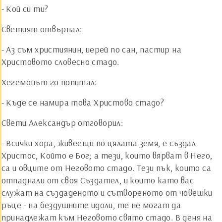
- Кой си ти?
Светият отвърнал:
- Аз съм християнин, иерей по сан, пастир на
Христовото словесно стадо.
Хегемонът го попитал:
- Къде се намира това Христово стадо?
Свети Александър отговорил:
- Всички хора, живеещи по цялата земя, е създал
Христос, Който е Бог; а тези, които вярват в Него,
са и овците от Неговото стадо. Тези пък, които са
отпаднали от своя Създател, и които като вас
служат на създаденото и сътвореното от човешки
ръце - на бездушните идоли, те не могат да
принадлежат към Неговото свято стадо. В деня на