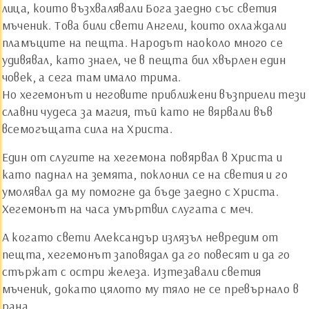
лица, които възхвалявали Бога заедно със светия
мъченик. Това били свети Ангели, които охлаждали
пламъците на пещта. Народът наоколо много се
удивявал, като знаел, че в пещта бил хвърлен един
човек, а сега там имало трима.
Но хегемонът и неговите приближени възприели тези
славни чудеса за магия, тъй като не вярвали във
всемогъщата сила на Христа.
Един от слугите на хегемона повярвал в Христа и
като паднал на земята, поклонил се на светия и го
умолявал да му помогне да бъде заедно с Христа.
Хегемонът на часа умъртвил слугата с меч.
А когато свети Александър излязъл невредим от
пещта, хегемонът заповядал да го повесят и да го
стържат с остри железа. Изтезавали светия
мъченик, докато цялото му тяло не се превърнало в
рана.