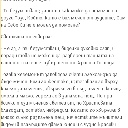
- Ти безумстваш; защото как може да помогне на
други Този, Който, като е бил мъчен от иудеите, Сам
на Себе Си не е могъл да помогне?
Светията отговорил:
- Не аз, а ти безумстваш, бидейки духовно сляп, и
поради това не можеш да разбереш тайната на
нашето спасение, извършено от Христа Господа.
Тогава хегемонът заповядал свети Александър да
бъде мъчен. Били го жестоко, изтезавали го върху
колело за мъчения, хвърляли го в съд, пълен с кипяща
смола и масло, горели го в запалена пещ. Но при
всички тези мъчения светецът, по Христовата
благодат, оставал невредим. Когато го хвърлили в
много силно разпалена пещ, нечестивите мъчители
видели в пламъците двама юноши с чудно красиви