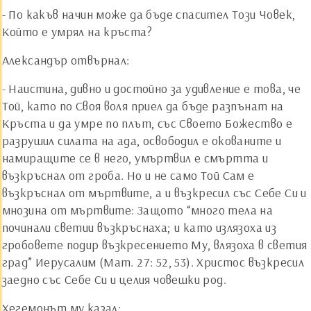
- По какъв начин може да бъде спасител Този Човек,
Който е умрял на кръста?
Александър отвърнал:
- Наистина, дивно и достойно за удивление е това, че
Той, като по Своя воля приел да бъде разпънат на
Кръста и да умре по плът, със Своето Божество е
разрушил силата на ада, освободил е окованите и
намиращите се в него, умъртвил е смъртта и
възкръснал от гроба. Но и не само Той Сам е
възкръснал от мъртвите, а и възкресил със Себе Си и
мнозина от мъртвите: Защото “много тела на
починали светии възкръснаха; и като излязоха из
гробовете подир възкресението Му, влязоха в светия
град” Иерусалим (Мат. 27: 52, 53). Христос възкресил
заедно със Себе Си и целия човешки род.
Хегемонът му казал: