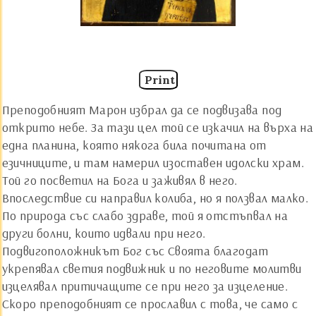
Print
Преподобният Марон избрал да се подвизава под
открито небе. За тази цел той се изкачил на върха на
една планина, която някога била почитана от
езичниците, и там намерил изоставен идолски храм.
Той го посветил на Бога и заживял в него.
Впоследствие си направил колиба, но я ползвал малко.
По природа със слабо здраве, той я отстъпвал на
други болни, които идвали при него.
Подвигоположникът Бог със Своята благодат
укрепявал светия подвижник и по неговите молитви
изцелявал притичащите се при него за изцеление.
Скоро преподобният се прославил с това, че само с