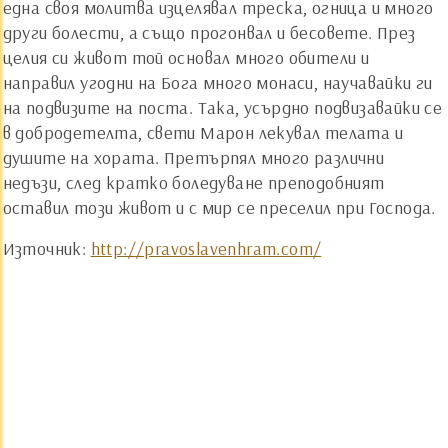
една своя молитва изцелявал треска, огница и много
други болести, а също прогонвал и бесовете. През
целия си живот той основал много обители и
направил угодни на Бога много монаси, научавайки ги
на подвизите на поста. Така, усърдно подвизавайки се
в добродетелта, свети Марон лекувал телата и
душите на хората. Претърпял много различни
недъзи, след кратко боледуване преподобният
оставил този живот и с мир се преселил при Господа.
Източник:
http://pravoslavenhram.com/