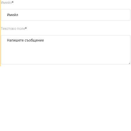
Имейл
*
Текстово поле
*
Изпрати