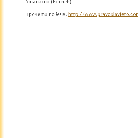
Атанасий (Бончев).
Прочети повече:
http://www.pravoslavieto.co