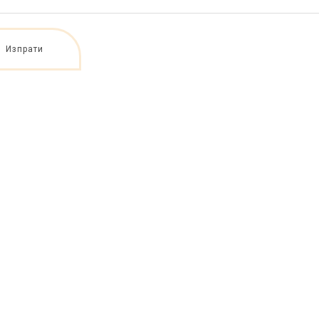
Изпрати
www.vsehsvetih.co
m