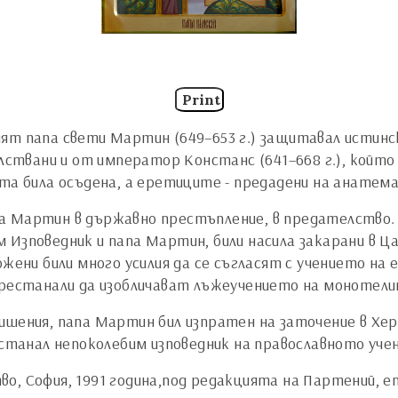
Print
ят папа свети Мартин (649–653 г.) защитавал истинс
твани и от император Констанс (641–668 г.), който
ста била осъдена, а еретиците - предадени на анатема
а Мартин в държавно престъпление, в предателство.
 Изповедник и папа Мартин, били насила закарани в Ца
ожени били много усилия да се съгласят с учението н
 престанали да изобличават лъжеучението на монотел
ишения, папа Мартин бил изпратен на заточение в Хер
останал непоколебим изповедник на православното учен
о, София, 1991 година,под редакцията на Партений, е