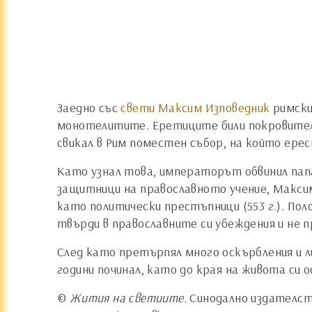
Заедно със
свети Максим Изповедник
римски
монотелитите. Еретиците били покровителс
свикал в Рим поместен събор, на който ере
Като узнал това, императорът обвинил пап
защитници на православното учение, Максим
като политически престъпници (553 г.). Пол
твърди в православните си убеждения и не
След като претърпял много оскърбления и л
години починал, като до края на живота си 
©
Жития на светиите.
Синодално издателств