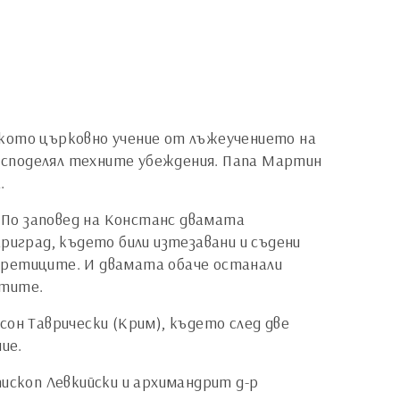
кото църковно учение от лъжеучението на
 споделял техните убеждения. Папа Мартин
.
 По заповед на Констанс двамата
риград, където били изтезавани и съдени
а еретиците. И двамата обаче останали
итите.
сон Таврически (Крим), където след две
ие.
пископ Левкийски и архимандрит д-р