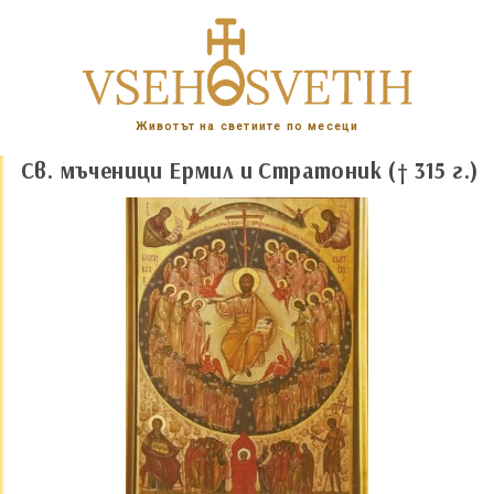
Животът на светиите по месеци
Св. мъченици Ермил и Стратоник († 315 г.)