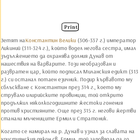
Print
Зетят на
Константин Велики
(306-337 г.) император
Ликиний (311-324 г.), който водел негова сестра, имал
зъдължението да охранява долния Дунав от
нашествия на варварите. Този необразован и
развратен цар, който подписал Миланския едикт (313
г.) си останал потаен езичник. Подир кървавото му
сблъскване с Константин през 314 г., което му
струвало илирийските провинции, той открито
продължил няколкогодишните жестоки гонения
против християните. Още през 315 г. негови жертви
станали мъчениците Ермил и Стратоник.
Когато се намирал на р. Дунав и узнал за славата на
християнския дякон св. Ермил, той заповядал да го