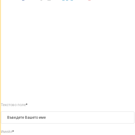
Текстово поле
*
Имейл
*