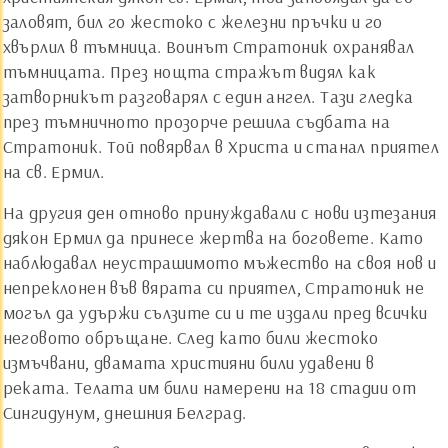
заловят, бил го жестоко с железни пръчки и го
хвърлил в тъмница. Воинът Стратоник охранявал
тъмницата. През нощта стражът видял как
затворникът разговарял с един ангел. Тази гледка
през тъмничното прозорче решила съдбата на
Стратоник. Той повярвал в Христа и станал приятел
на св. Ермил.
На другия ден отново принуждавали с нови изтезания
дякон Ермил да принесе жертва на боговете. Като
наблюдавал неустрашимото мъжество на своя нов и
непреклонен във вярата си приятел, Стратоник не
могъл да удържи сълзите си и те издали пред всички
неговото обръщане. След като били жестоко
измъчвани, двамата християни били удавени в
реката. Телата им били намерени на 18 стадии от
Сингидунум, днешния Белград.