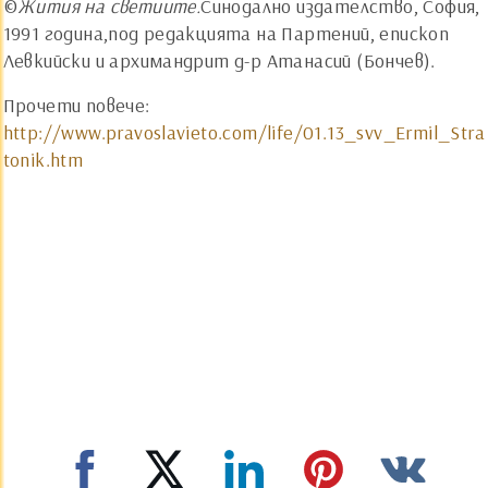
©
Жития на светиите.
Синодално издателство, София,
1991 година,под редакцията на Партений, епископ
Левкийски и архимандрит д-р Атанасий (Бончев).
Прочети повече:
http://www.pravoslavieto.com/life/01.13_svv_Ermil_Stra
tonik.htm