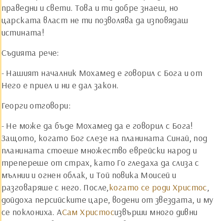
праведни и свети. Това и ти добре знаеш, но
царската власт не ти позволява да изповядаш
истината!
Съдията рече:
- Нашият началник Мохамед е говорил с Бога и от
Него е приел и ни е дал закон.
Георги отговори:
- Не може да бъде Мохамед да е говорил с Бога!
Защото, когато Бог слезе на планината Синай, под
планината стоеше множество еврейски народ и
трепереше от страх, като Го гледаха да слиза с
мълнии и огнен облак, и Той повика Моисей и
разговаряше с него. После,
когато се роди Христос
,
дойдоха персийските царе, водени от звездата, и му
се поклониха. А
Сам Христос
извърши много дивни