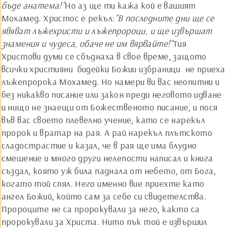
бъде анатема!"
Но аз ще ти кажа кой е вашият
Мохамед. Христос е рекъл:
"В последните дни ще се
явяват лъжехристи и лъжепророци, и ще извършат
знамения и чудеса, обаче не им вярвайте!"
Тия
Христови думи се сбъднаха в свое време, защото
всички християни ­ бидейки Божии избраници ­ не приеха
лъжепророка Мохамед. Но намери ви вас неопитни и
без никакво писание или закон преди неговото идване
и нищо не знаещи от Божественото писание, и пося
във вас своето плевелно учение, като се нарекъл
пророк и вратар на рая. А рай нарекъл плътското
сладострастие и казал, че в рая ще има блудно
смешение и много други нелепости написал и книга
създал, която уж била паднала от небето, от Бога,
когато той спял. Него именно вие приехте като
ангел Божий, който сам за себе си свидетелства.
Пророците не са пророкували за него, както са
пророкували за Христа. Нито пък той е извършил