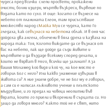
чудеса пред всички ­ слепи просвети, прокажени
очисти, болни изцери, мъртви възкреси, вървеше по
водата като по сухо. И още: когато се възнесе на
небето от планината Елеон, там присъстваше
множество народ с
Майка Му
и се чудеха, като Го
гледаха, как се
възнася на небето
на облак. И в оня час
дойдоха два ангела, облечени в бяла дреха и казваха на
народа така: Тоя, Когото виждате да се възнася от
вас на небето, пак ще дойде да съди живите и
мъртвите и да въздаде всекиму според делата, и
които не вярват в Него, всички ще загинат! А за
вашия Мохамед кой видя и кой чу, на кое място е
говорил Бог с него? Или какво знамение извърши в
живота си? А ние знаем добре, че не Бог му е говорил,
а сам си е написал лъжливото учение и плътското
мъдруване, и го предал на човеци неопитни във
вярата, които го приели и вкоренили в сърцата си. Но
защо да говоря много? Както той не е свят, нито