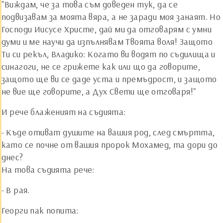
"Виждам, че за това съм доведен тук, да се
подвизавам за моята вяра, а не заради моя занаят. Но
Господи Иисусе Христе, дай ми да отговарям с умни
думи и ме научи да изпълнявам Твоята воля! Защото
Ти си рекъл, Владико: Когато ви водят по съдилища и
синагоги, не се грижете как или що да говорите,
защото ще ви се даде уста и премъдрост, и защото
не вие ще говорите, а Дух Свети ще отговаря!"
И рече блаженият на съдията:
- Къде отиват душите на вашия род, след смъртта,
като се почне от вашия пророк Мохамед, та дори до
днес?
На това съдията рече:
- В рая.
Георги пак попита: