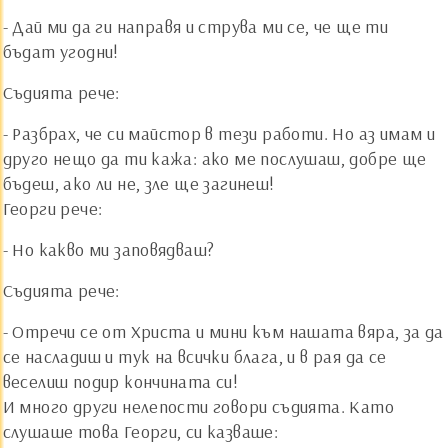
- Дай ми да ги направя и струва ми се, че ще ти
бъдат угодни!
Съдията рече:
- Разбрах, че си майстор в тези работи. Но аз имам и
друго нещо да ти кажа: ако ме послушаш, добре ще
бъдеш, ако ли не, зле ще загинеш!
Георги рече:
- Но какво ми заповядваш?
Съдията рече:
- Отречи се от Христа и мини към нашата вяра, за да
се насладиш и тук на всички блага, и в рая да се
веселиш подир кончината си!
И много други нелепости говори съдията. Като
слушаше това Георги, си казваше: