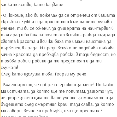
ласкателство, като казваше:
- О, юноше, ако би пожелал да се отречеш от вашата
скръбна служба и да пристъпиш към нашето хубаво
учение, ти би се оженил за дъщерята на най-първия в
тоя град и би бил на почит от всички гражданизаради
своята красота и всички биха те имали наистина за
първенец в града. И преди всичко не подобава такава
лична красота да пребъдва робски в тази бедност, но
трябва роби и робини да ти предстоят и да ти
служат!
След като изслуша това, Георги му рече:
- Благодаря ти, че добре се грижиш за мене! Но кажи
ми истината, за която ще те попитам, защото чух,
че добре знаеш цялото ваше учение за миналото и за
бъдещето след смъртния край: тази слава, за която
ми говори, вечно ли пребъдва, или ще престане?