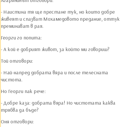
Агарянинът отговори:
- Наистина тя ще престане тук, но които добре
живеят и спазват Мохамедовото предание, оттук
преминават в рая.
Георги го попита:
- А кой е добрият живот, за който ми говориш?
Той отговори:
- Най-напред добрата вяра и после телесната
чистота.
Но Георги пак рече:
- Добре каза: добрата вяра! Но чистотата каква
трябва да бъде?
Оня отговори: