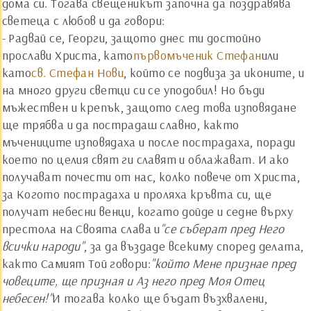
дома си. Тогава свещеникът започна да поздравява
светеца с любов и да говори:
- Радвай се, Георги, защото днес ти достойно
прослави Христа, като
първомъченик Стефан
или
като
св. Стефан Нови
, който се подвиза за иконите, и
на много други светци си се уподобил! Но бъди
мъжествен и крепък, защото след това изповядане
ще трябва и да пострадаш славно, както
мъчениците изповядаха и после пострадаха, поради
което по целия свят ги славят и облажават. И ако
получават почести от нас, колко повече от Христа,
за Когото пострадаха и проляха кръвта си, ще
получат небесни венци, когато дойде и седне върху
престола на Своята слава и
"се съберат пред Него
всички народи"
, за да въздаде всекиму според делата,
както Самият Той говори:
"който Мене признае пред
човеците, ще призная и Аз него пред Моя Отец
небесен!"
И тогава колко ще бъдат възхвалени,