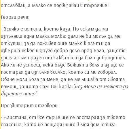
отслабвай, а малко се подвизавай в търпение!
Георги рече:
- Всичко е истина, което каза. Но искам да ми
изпълниш една малка молба: дали не би могъл да ме
откупиш, за да поживея още малко в плът и да
извърша някое и друго добро дело пред Бога, защото
досега съм празен от каквато и да било добродетел.
Ако ли не успееш, нека бъде Божията воля и аз ще се
постарая да изпълня всичко, което си ми говорил.
Обаче моли Бога за мене, да не ме лишава от Своята
помощ, защото Сам Той казва:
"Без Мене не можете да
вършите нищо".
Презвитерът отговори:
- Наистина, от все сърце ще се постарая за твоето
спасение, като не пощадя нищо в моя дом, стига