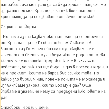
направиш: или ме пусни да си бъда християнин, или ме
изпрати при моя Христос, или пък вие станете
християни, за да се избавите от вечните мъки!
Съдията отвърна:
- Но нима аз ти казвам окончателно да се отречеш
от Христа и да не Го обичаш вече? Съвсем не!
Защото и аз Го много обичам и изповядвам, че е
заченат от Светия Дух и безмъжно е роден от Дева
Мария, че е истински Пророк и жив е възлязъл на
небесата, че пак Той ще бъде Съдия в последния ден, и
че е проклет, който не вярва във всичко това! Но
какво зло вършим ние, понеже почитаме Мохамеда и
изпълняваме закона, който Бог му е дал? Още
вярваме и знаем, че нему са предадени ключовете на
рая.
Отговори Георги и рече: