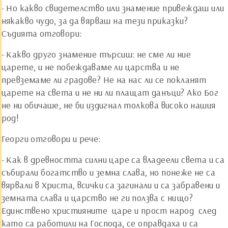
- Но какво свидетелство или знамение привеждаш или
някакво чудо, за да вярваш на тези приказки?
Съдията отговори:
- Какво друго знамение търсиш: не сме ли ние
царете, и не побеждаваме ли царства и не
превземаме ли градове? Не на нас ли се покланят
царете на света и не ни ли плащат данъци? Ако Бог
не ни обичаше, не би издигнал толкова високо нашия
род!
Георги отговори и рече:
- Как в древността силни царе са владеели света и са
събирали богатство и земна слава, но понеже не са
вярвали в Христа, всички са загинали и са забравени и
земната слава и царство не ги ползва с нищо?
Единствено християните ­ царе и прост народ ­ след
като са работили на Господа, се оправдаха и са