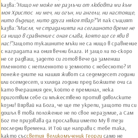
казва:
"Нищо не може ме разлъчи от любовта ми към
моя Христос ­ ни меч, ни огън, ни ангели, ни настояще,
нито бъдеще, нито друга някоя твар?"
И пак същият
казва:
"Мисля, че страданията на сегашното време не
са нищо в сравнение с оная слава, която ще се яви в
нас!"
Защото тукашните мъки не са нищо в сравнение
с наградата на ония вечни блага. И защо ли по-скоро
не се радваш, задето си готов вече да замениш
тленното с нетленното и земното с небесното? И
понеже дните на нашия живот са седемдесет години
или осемдесет, и хиляда години пред Божиите очи са
като вчерашния ден, който е преминал, нека
приготвим себе си мъжествено против дяволските
козни! Вярвай на Бога, че ще те укрепи, защото ти си
дошъл в това положение не по свое неразумие, а Сам
Бог те призовава да прославиш името Му в тези
последни времена. И Той ще направи с тебе така,
както със
светия великомъченик Георги
­ само не