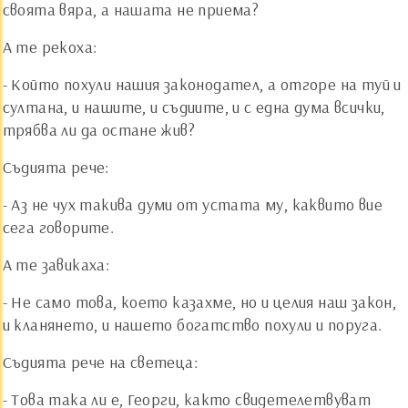
своята вяра, а нашата не приема?
А те рекоха:
- Който похули нашия законодател, а отгоре на туй и
султана, и нашите, и съдиите, и с една дума всички,
трябва ли да остане жив?
Съдията рече:
- Аз не чух такива думи от устата му, каквито вие
сега говорите.
А те завикаха:
- Не само това, което казахме, но и целия наш закон,
и кланянето, и нашето богатство похули и поруга.
Съдията рече на светеца:
- Това така ли е, Георги, както свидетелетвуват