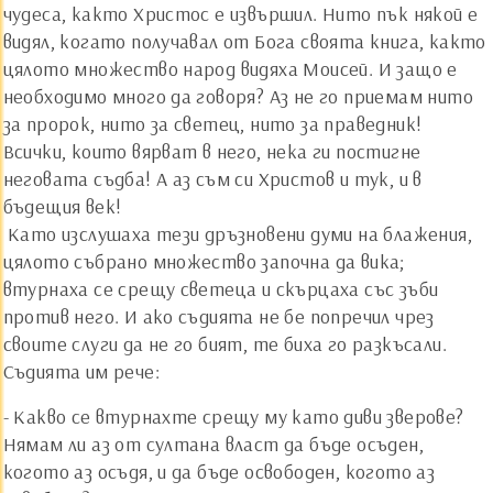
чудеса, както Христос е извършил. Нито пък някой е
видял, когато получавал от Бога своята книга, както
цялото множество народ видяха Моисей. И защо е
необходимо много да говоря? Аз не го приемам нито
за пророк, нито за светец, нито за праведник!
Всички, които вярват в него, нека ги постигне
неговата съдба! А аз съм си Христов и тук, и в
бъдещия век!
Като изслушаха тези дръзновени думи на блажения,
цялото събрано множество започна да вика;
втурнаха се срещу светеца и скърцаха със зъби
против него. И ако съдията не бе попречил чрез
своите слуги да не го бият, те биха го разкъсали.
Съдията им рече:
- Какво се втурнахте срещу му като диви зверове?
Нямам ли аз от султана власт да бъде осъден,
когото аз осъдя, и да бъде освободен, когото аз