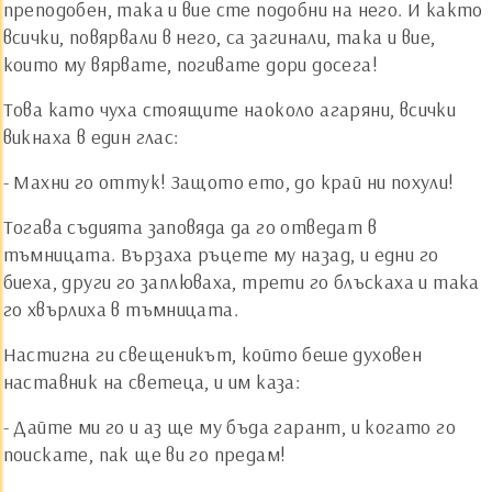
преподобен, така и вие сте подобни на него. И както
всички, повярвали в него, са загинали, така и вие,
които му вярвате, погивате дори досега!
Това като чуха стоящите наоколо агаряни, всички
викнаха в един глас:
- Махни го оттук! Защото ето, до край ни похули!
Тогава съдията заповяда да го отведат в
тъмницата. Вързаха ръцете му назад, и едни го
биеха, други го заплюваха, трети го блъскаха и така
го хвърлиха в тъмницата.
Настигна ги свещеникът, който беше духовен
наставник на светеца, и им каза:
- Дайте ми го и аз ще му бъда гарант, и когато го
поискате, пак ще ви го предам!