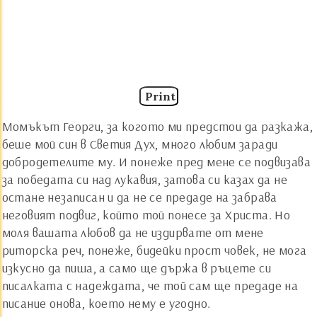
Print
Момъкът Георги, за когото ми предстои да разкажа,
беше мой син в Светия Дух, много любим заради
добродетелите му. И понеже пред мене се подвизава
за победата си над лукавия, затова си казах да не
остане незаписан и да не се предаде на забрава
неговият подвиг, който той понесе за Христа. Но
моля вашата любов да не издирвате от мене
риторска реч, понеже, бидейки прост човек, не мога
изкусно да пиша, а само ще държа в ръцете си
писалката с надеждата, че той сам ще предаде на
писание онова, което нему е угодно.