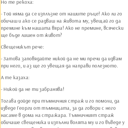
Но те рекоха:
- Той няма да се изплъзне от нашите ръце! Ако ли го
обичаш и ако се радваш на живота му, увещай го да
премине към нашата вяра! Ако не премине, всячески
ще бъде лишен от живот?
Свещеникът рече:
- Затова заповядайте никой да не ми пречи да идвам
при него, и аз ще го увещая да направи полезното.
А те казаха:
- Никой да не ти забранява!
Тогава дойде при тъмничния страж и го помоли, да
изведе Георги от тъмницата, за да говори с него
насаме в дома на стражара. Тъмничният страж
обичаше свещеника и изпълни волята му и го въведе у