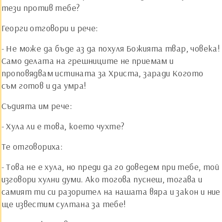
тези против тебе?
Георги отговори и рече:
- Не може да бъде аз да похуля Божията твар, човека!
Само делата на грешниците не приемам и
проповядвам истината за Христа, заради Когото
съм готов и да умра!
Съдията им рече:
- Хула ли е това, което чухте?
Те отговориха:
- Това не е хула, но преди да го доведем при тебе, той
изговори хулни думи. Ако тогова пуснеш, тогава и
самият ти си разорител на нашата вяра и закон и ние
ще известим султана за тебе!