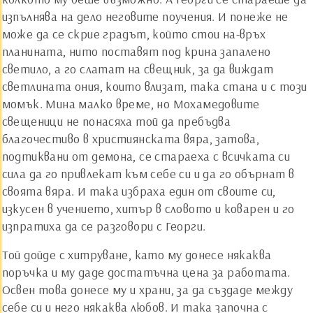
изпълнява на дело неговите поучения. И понеже не
може да се скрие градът, който стои на-връх
планината, нито поставят под крина запалено
светило, а го слатат на свещник, за да виждат
светлината ония, които влизат, така стана и с този
момък. Мина малко време, но Мохамедовите
свещеници не понасяха той да пребъдва
благочестиво в християнската вяра, затова,
подтиквани от демона, се стараеха с всичката си
сила да го привлекат към себе си и да го обърнат в
своята вяра. И така избраха един от своите си,
изкусен в учението, хитър в словото и коварен и го
изпратиха да се разговори с Георги.
Той дойде с хитруване, като му донесе някаква
поръчка и му даде достатъчна цена за работата.
Освен това донесе му и храни, за да създаде между
себе си и него някаква любов. И така започна с