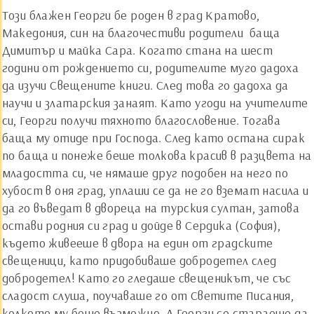
Този блажен Георги бе роден в град Кратово,
Македония, син на благочестиви родители ­ баща
Димитър и майка Сара. Когато стана на шест
години от рождението си, родителите муго дадоха
да изучи Свещените книги. След това го дадоха да
научи и златарския занаят. Като угоди на учителите
си, Георги получи тяхното благословение. Тогава
баща му отиде при Господа. След като остана сирак
по баща и понеже беше толкова красив в разцвета на
младостта си, че нямаше друг подобен на него по
хубост в оня град, уплаши се да не го вземат насила и
да го въведат в двореца на турския султан, затова
остави родния си град и дойде в Сердика (София),
където живееше в двора на един от градските
свещеници, като придобиваше добродетел след
добродетел! Като го гледаше свещеникът, че със
сладост слуша, поучаваше го от Светите Писания,
колкото му беше възможно. А Георги се стараеше да