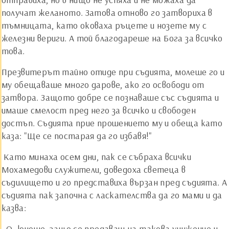
получат желаното. Затова отново го затвориха в
тъмницата, като оковаха ръцете и нозете му с
железни вериги. А той благодареше на Бога за всичко
това.
Презвитерът тайно отиде при съдията, молеше го и
му обещаваше много дарове, ако го освободи от
затвора. Защото добре се познаваше със съдията и
имаше смелост пред него за всичко и свободен
достъп. Съдията прие прошението му и обеща като
каза: "Ще се постарая да го избавя!"
Като минаха осем дни, пак се събраха всички
Мохамедови служители, доведоха светеца в
съдилището и го представиха вързан пред съдията. А
съдията пак започна с ласкателства да го мами и да
казва:
- О, юноше, защо се предаваш на такова унижение и