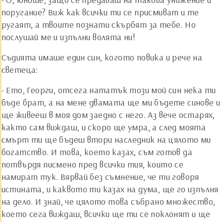
поругание? Виж как всички ти се присмиват и те
ругаят, а твоите познати скърбят за тебе. Но
послушай ме и изпълни волята ни!
Съдията имаше един син, когото повика и рече на
светеца:
- Ето, Георги, отсега нататък този мой син нека ти
бъде брат, а на мене двамата ще ми бъдете синове и
ще живееш в моя дом заедно с него. Аз вече остарях,
както сам виждаш, и скоро ще умра, а след моята
смърт ти ще бъдеш втори наследник на цялото ми
богатство. И това, което казах, съм готов да
потвърдя писмено пред всички тия, които се
намират тук. Вярвай без съмнение, че ти говоря
истината, и каквото ти казах на дума, ще го изпълня
на дело. И знай, че цялото това събрано множество,
което сега виждаш, всички ще ти се поклонят и ще