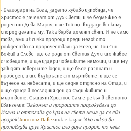
- Благодаря на Бога, задето хубаво изповяда, че
Христос е заченат от Дух Свети, и че безмъжно е
роден от Дева Мария, и че Той ще въздаде всекиму
според делата му. Така вярва целият свят. И не само
това, ами и всички пророци преди Неговото
рождество са пророчествали за Него, че Той Син
Божий и Слово ­ ще се роди от Светия Дух и ще живее
с човеците, и ще изцери човешките немощи, и ще Му
завидят неверните юдеи, и ще бъде разпнат и
прободен, и ще възкръсне ст мъртвите, и ще се
възнесе на небесата, и ще седне отдясно на Отца, и
и ще дойде в последния ден да съди живите и
мъртвите. Същият Христос Сам е рекъл в светото
Евангелие:
"Законът и пророците пророкуваха до
Иоана и оттогава до края на света няма да се яви
пророк".
Апостол Павел
пък е казал:
"Ако някой ви
проповядва друг Христос или друг пророк, то нека