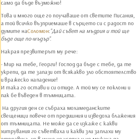
само да бъде възможно!
Това и много още го поучаваше от светите Писания,
а той всичко възприемаше в сърцето си с радост по
думите на
Соломон
:
"Дай съвет на мъдрия и той ще
бъде още по-мъдър".
Накрая презвитерът му рече:
- Мир на тебе, Георги! Господ да бъде с тебе, да те
укрепи, да те запази от всякакво зло обстоятелство
и вражеско нападение!
И така го остави и си отиде. А той му се поклони и
пак бе въведен в тъмницата.
На другия ден се събраха мохамеданските
свещеници повече от предишния и изведоха блажения
от тъмницата. Не може да се изкаже с какви
хитрувания го съветваха и какви зли заплахи му
отправиха, но в нищо не успяха и не можаха да