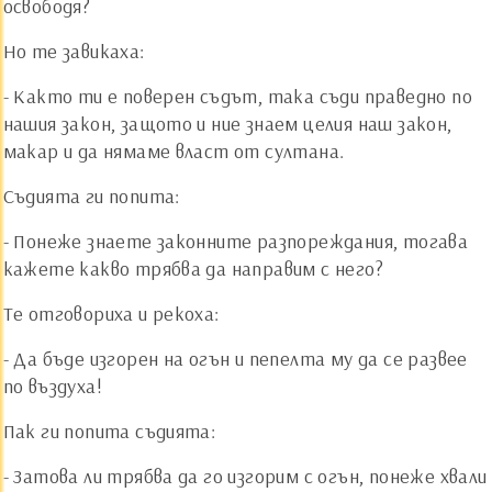
освободя?
Но те завикаха:
- Както ти е поверен съдът, така съди праведно по
нашия закон, защото и ние знаем целия наш закон,
макар и да нямаме власт от султана.
Съдията ги попита:
- Понеже знаете законните разпореждания, тогава
кажете какво трябва да направим с него?
Те отговориха и рекоха:
- Да бъде изгорен на огън и пепелта му да се развее
по въздуха!
Пак ги попита съдията:
- Затова ли трябва да го изгорим с огън, понеже хвали