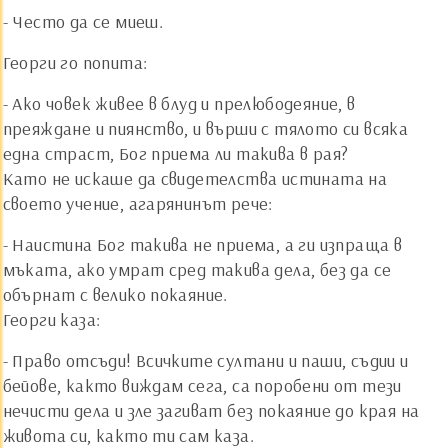
- Често да се миеш.
Георги го попита:
- Ако човек живее в блуд и прелюбодеяние, в
преяждане и пиянство, и върши с тялото си всяка
една страст, Бог приема ли такива в рая?
Като не искаше да свидетелства истината на
своето учение, агарянинът рече:
- Наистина Бог такива не приема, а ги изпраща в
мъката, ако умрат сред такива дела, без да се
обърнат с велико покаяние.
Георги каза:
- Право отсъди! Всичките султани и паши, съдии и
бейове, както виждам сега, са поробени от тези
нечисти дела и зле загиват без покаяние до края на
живота си, както ти сам каза.