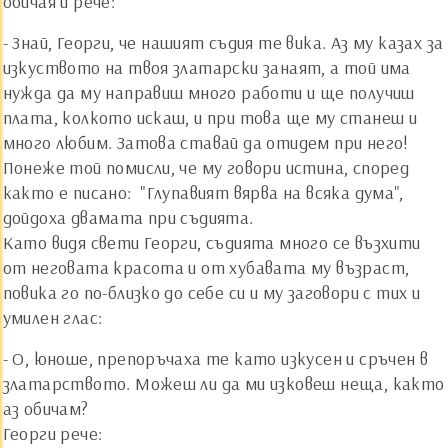
обичая и рече:
- Знай, Георги, че нашият съдия те вика. Аз му казах за
изкуството на твоя златарски занаят, а той има
нужда да му направиш много работи и ще получиш
плата, колкото искаш, и при това ще му станеш и
много любим. Затова ставай да отидем при него!
Понеже той помисли, че му говори истина, според
както е писано: "Глупавият вярва на всяка дума",
дойдоха двамата при съдията.
Като видя свети Георги, съдията много се възхити
от неговата красота и от хубавата му възраст,
повика го по-близко до себе си и му заговори с тих и
умилен глас:
- О, юноше, препоръчаха те като изкусен и сръчен в
златарството. Можеш ли да ми изковеш неща, както
аз обичам?
Георги рече: