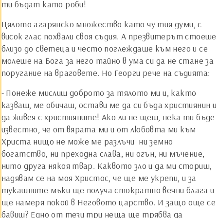
ти бъдат като роби!
Цялото агарянско множество като чу тия думи, с
висок глас похвали своя съдия. А презвитерът стоеше
близо до светеца и често поглеждаше към него и се
молеше на Бога за него тайно в ума си да не стане за
поругание на враговете. Но Георги рече на съдията:
- Понеже мислиш доброто за тялото ми и, както
казваш, ме обичаш, остави ме да си бъда християнин и
да живея с християните! Ако ли не щеш, нека ти бъде
известно, че от вярата ми и от любовта ми към
Христа нищо не може ме разлъчи ­ ни земно
богатство, ни преходна слава, ни огън, ни мъчение,
нито друга някоя твар. Каквото зло и да ми сториш,
надявам се на моя Христос, че ще ме укрепи, и за
тукашните мъки ще получа стократно вечни блага и
ще намеря покой в Неговото царство. И защо още се
бавиш? Едно от тези три неща ще трябва да