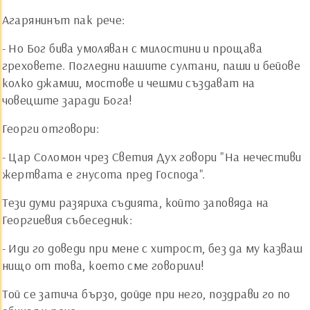
Агарянинът пак рече:
- Но Бог бива умоляван с милостини и прощава
греховете. Погледни нашите султани, паши и бейове
колко джамии, мостове и чешми създават на
човецште заради Бога!
Георги отговори:
- Цар Соломон чрез Светия Дух говори "На нечестиви
жертвата е гнусота пред Господа".
Тези думи разяриха съдията, който заповяда на
Георгиевия събеседник:
- Иди го доведи при мене с хитрост, без да му казваш
нищо от това, което сме говорили!
Той се затича бързо, дойде при него, поздрави го по