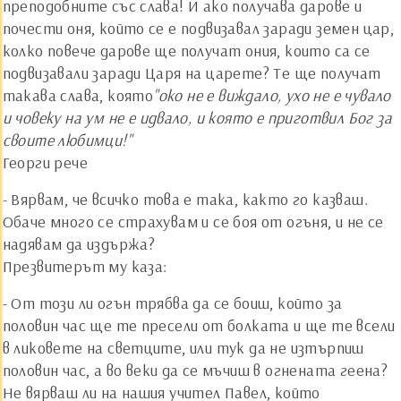
преподобните със слава! И ако получава дарове и
почести оня, който се е подвизавал заради земен цар,
колко повече дарове ще получат ония, които са се
подвизавали заради Царя на царете? Те ще получат
такава слава, която
"око не е виждало, ухо не е чувало
и човеку на ум не е идвало, и която е приготвил Бог за
своите любимци!"
Георги рече
- Вярвам, че всичко това е така, както го казваш.
Обаче много се страхувам и се боя от огъня, и не се
надявам да издържа?
Презвитерът му каза:
- От този ли огън трябва да се боиш, който за
половин час ще те пресели от болката и ще те всели
в ликовете на светците, или тук да не изтърпиш
половин час, а во веки да се мъчиш в огнената геена?
Не вярваш ли на нашия учител Павел, който