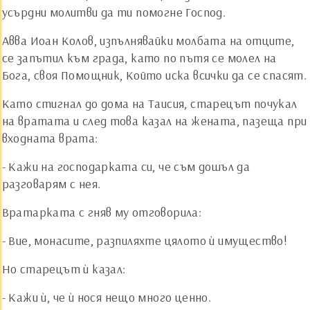
усърдни молитви да ти помогне Господ.
Авва Иоан Колов, изпълнявайки молбата на отците,
се запътил към града, като по пътя се молел на
Бога, своя Помощник, Който иска всички да се спасят.
Като стигнал до дома на Таисия, старецът почукал
на вратата и след това казал на жената, пазеща при
входната врата:
- Кажи на господарката си, че съм дошъл да
разговарям с нея.
Вратарката с гняв му отговорила:
- Вие, монасите, разпиляхте цялото ѝ имущество!
Но старецът ѝ казал:
- Кажи ѝ, че ѝ нося нещо много ценно.