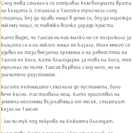
След това станал и се отправил към входната врата
на къщата ѝ. Станала и Таисия и тръгнала след
стареца, без да прави нищо в дома си, без да нарежда
никому нищо, оставяйки всичко заради Христа.
Като видял, че Таисия ни най-малко не се погрижила за
къщата си и на никого нищо не казала, Иоан много се
удивил на тази внезапна промяна и на ревността на
Таисия по Бога. Като благодарил за това на Бога, той
тръгнал по пътя. Таисия вървяла след него, но на
значитело разстояние.
Когато пътниците стигнали до пустинята, било
вече късно. Настъпвала нощ. Като приготвил на
земята неголяма възглавница от пясък, старецът
казал на Таисия:
- Заспи тук под покрова на Божията благодат.