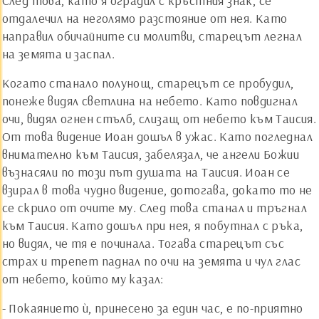
След това, като я оградил с кръстния знак, се
отдалечил на неголямо разстояние от нея. Като
направил обичайните си молитви, старецът легнал
на земята и заспал.
Когато станало полунощ, старецът се пробудил,
понеже видял светлина на небето. Като повдигнал
очи, видял огнен стълб, слизащ от небето към Таисия.
От това видение Иоан дошъл в ужас. Като погледнал
внимателно към Таисия, забелязал, че ангели Божии
възнасяли по този път душата на Таисия. Иоан се
взирал в това чудно видение, дотогава, докато то не
се скрило от очите му. След това станал и тръгнал
към Таисия. Като дошъл при нея, я побутнал с ръка,
но видял, че тя е починала. Тогава старецът със
страх и трепет паднал по очи на земята и чул глас
от небето, който му казал:
- Покаянието ѝ, принесено за един час, е по-приятно