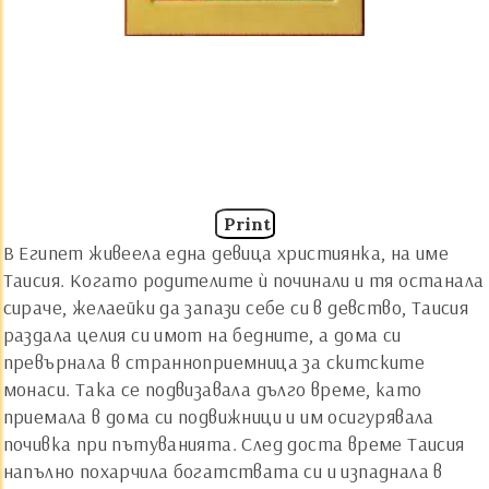
Print
В Египет живеела една девица християнка, на име
Таисия. Когато родителите ѝ починали и тя останала
сираче, желаейки да запази себе си в девство, Таисия
раздала целия си имот на бедните, а дома си
превърнала в странноприемница за скитските
монаси. Така се подвизавала дълго време, като
приемала в дома си подвижници и им осигурявала
почивка при пътуванията. След доста време Таисия
напълно похарчила богатствата си и изпаднала в