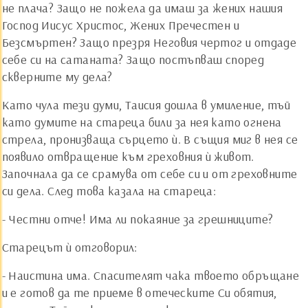
не плача? Защо не пожела да имаш за жених нашия
Господ Иисус Христос, Жених Пречестен и
Безсмъртен? Защо презря Неговия чертог и отдаде
себе си на сатаната? Защо постъпваш според
скверните му дела?
Като чула тези думи, Таисия дошла в умиление, тъй
като думите на стареца били за нея като огнена
стрела, пронизваща сърцето ѝ. В същия миг в нея се
появило отвращение към греховния ѝ живот.
Започнала да се срамува от себе си и от греховните
си дела. След това казала на стареца:
- Честни отче! Има ли покаяние за грешниците?
Старецът ѝ отговорил:
- Наистина има. Спасителят чака твоето обръщане
и е готов да те приеме в отеческите Си обятия,