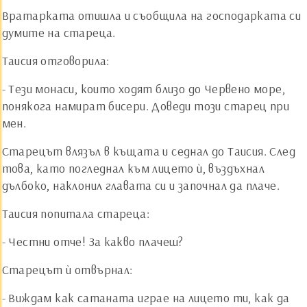
Вратарката отишла и съобщила на господарката си
думите на стареца.
Таисия отговорила:
- Тези монаси, които ходят близо до Червено море,
понякога намират бисери. Доведи този старец при
мен.
Старецът влязъл в къщата и седнал до Таисия. След
това, като погледнал към лицето ѝ, въздъхнал
дълбоко, наклонил главата си и започнал да плаче.
Таисия попитала стареца:
- Честни отче! За какво плачеш?
Старецът ѝ отвърнал:
- Виждам как сатаната играе на лицето ти, как да