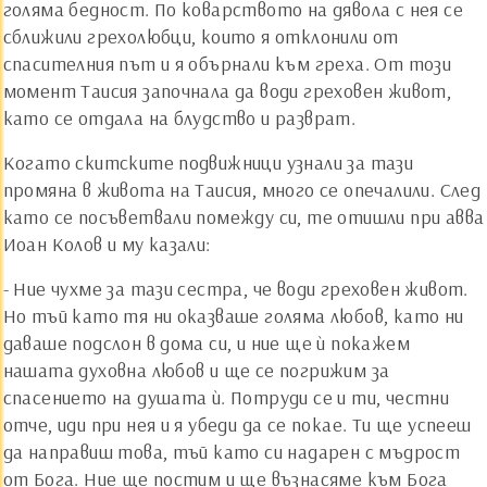
голяма бедност. По коварството на дявола с нея се
сближили грехолюбци, които я отклонили от
спасителния път и я обърнали към греха. От този
момент Таисия започнала да води греховен живот,
като се отдала на блудство и разврат.
Когато скитските подвижници узнали за тази
промяна в живота на Таисия, много се опечалили. След
като се посъветвали помежду си, те отишли при авва
Иоан Колов и му казали:
- Ние чухме за тази сестра, че води греховен живот.
Но тъй като тя ни оказваше голяма любов, като ни
даваше подслон в дома си, и ние ще ѝ покажем
нашата духовна любов и ще се погрижим за
спасението на душата ѝ. Потруди се и ти, честни
отче, иди при нея и я убеди да се покае. Ти ще успееш
да направиш това, тъй като си надарен с мъдрост
от Бога. Ние ще постим и ще възнасяме към Бога