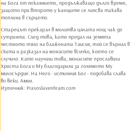
на Бога от покаянието, продължаващо дълго време,
защото при второто у каещите се липсва такава
топлина в сърцето.
Старецът прекарал в молитва цялата нощ чак до
сутринта. След това, като предал на земята
честното тяло на блажената Таисия, той се върнал в
скита и разказал на монасите всичко, което се
случило. Като научили това, монасите прославили
Христа Бога и Му благодарили за голямото Му
милосърдие. На Него - истинния Бог - подобава слава
во веки. Амин.
Източник: Pravoslavenhram.com