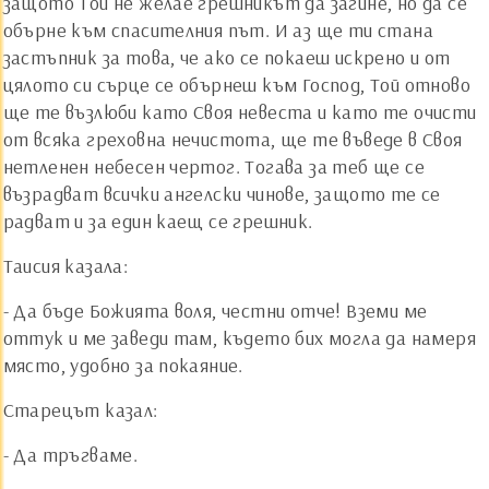
защото Той не желае грешникът да загине, но да се
обърне към спасителния път. И аз ще ти стана
застъпник за това, че ако се покаеш искрено и от
цялото си сърце се обърнеш към Господ, Той отново
ще те възлюби като Своя невеста и като те очисти
от всяка греховна нечистота, ще те въведе в Своя
нетленен небесен чертог. Тогава за теб ще се
възрадват всички ангелски чинове, защото те се
радват и за един каещ се грешник.
Таисия казала:
- Да бъде Божията воля, честни отче! Вземи ме
оттук и ме заведи там, където бих могла да намеря
място, удобно за покаяние.
Старецът казал:
- Да тръгваме.