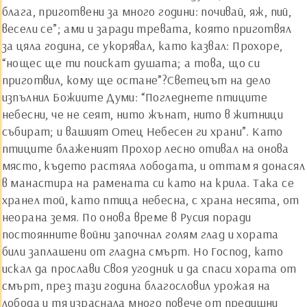
блага, приготвени за много години: почивай, яж, пий,
весели се”; ами и заради тревата, която приготвял
за цяла година, се укорявал, като казвал: Прохоре,
“нощес ще ти поискат душата; а това, що си
приготвил, кому ще остане”?Светецът на дело
изпълнил Божиите Думи: “Погледнете птиците
небесни, че не сеят, нито жънат, нито в житници
събират; и вашият Отец Небесен ги храни”. Като
птиците блаженият Прохор лесно отивал на онова
място, където растяла лободата, и оттам я донасял
в манастира на рамената си като на крила. Така се
хранел той, като птица небесна, с храна несята, от
неорана земя. По онова време в Русия поради
постоянните войни започнал голям глад и хората
били заплашени от гладна смърт. Но Господ, като
искал да прослави Своя угодник и да спаси хората от
смърт, през тази година благословил урожая на
лобода и тя израснала много повече от предишни