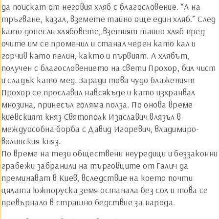
да поискат от неговия хляб с благословение. “А на
тръгване, казал, вземете тайно още един хляб.” След
като донесли хлябовете, взетият тайно хляб пред
очите им се променил и станал черен като кал и
горчив като пелин, както и първият. А хлябът,
получен с благословението на свети Прохор, бил чист
и сладък като мед. Заради това чудо блаженият
Прохор се прославил навсякъде и като изхранвал
мнозина, принесъл голяма полза. По онова време
киевският княз Святополк Изяславич влязъл в
междуособна борба с Давид Игоревич, владимиро-
волинския княз.
По време на тези обществени неуредици и беззаконни
грабежи забранили на търговците от Галич да
преминават в Киев, вследствие на което почти
цялата южноруска земя останала без сол и това се
превърнало в страшно бедствие за народа.