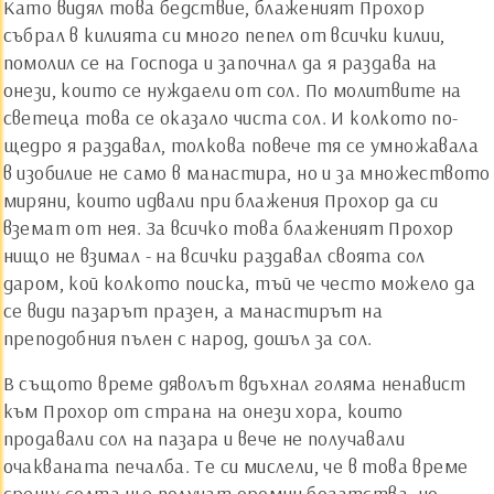
Като видял това бедствие, блаженият Прохор
събрал в килията си много пепел от всички килии,
помолил се на Господа и започнал да я раздава на
онези, които се нуждаели от сол. По молитвите на
светеца това се оказало чиста сол. И колкото по-
щедро я раздавал, толкова повече тя се умножавала
в изобилие не само в манастира, но и за множеството
миряни, които идвали при блажения Прохор да си
вземат от нея. За всичко това блаженият Прохор
нищо не взимал - на всички раздавал своята сол
даром, кой колкото поиска, тъй че често можело да
се види пазарът празен, а манастирът на
преподобния пълен с народ, дошъл за сол.
В същото време дяволът вдъхнал голяма ненавист
към Прохор от страна на онези хора, които
продавали сол на пазара и вече не получавали
очакваната печалба. Те си мислели, че в това време
срещу солта ще получат оромни богатства, но