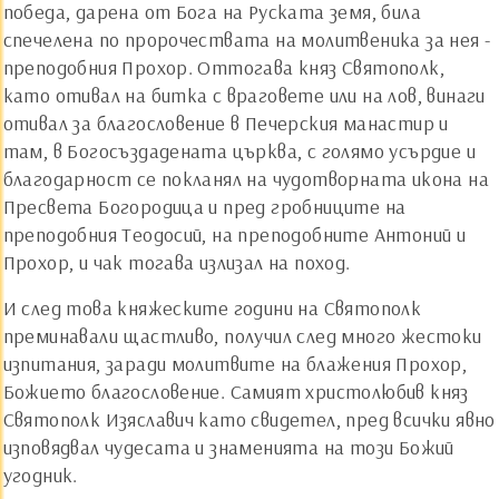
победа, дарена от Бога на Руската земя, била
спечелена по пророчествата на молитвеника за нея -
преподобния Прохор. Оттогава княз Святополк,
като отивал на битка с враговете или на лов, винаги
отивал за благословение в Печерския манастир и
там, в Богосъздадената църква, с голямо усърдие и
благодарност се покланял на чудотворната икона на
Пресвета Богородица и пред гробниците на
преподобния Теодосий, на преподобните Антоний и
Прохор, и чак тогава излизал на поход.
И след това княжеските години на Святополк
преминавали щастливо, получил след много жестоки
изпитания, заради молитвите на блажения Прохор,
Божието благословение. Самият христолюбив княз
Святополк Изяславич като свидетел, пред всички явно
изповядвал чудесата и знаменията на този Божий
угодник.