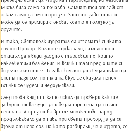
мисъл била само за печалба. Самият той от завист
искал само да им стори зло. Защото завистта не
може да се примири с онова, което е полезно за
другите.
И така, Святополк изпратил да изземат всичката
сол от Прохор. Когато я докарали, самият той
отишъл да я види, заедно с търговците, които
наклеветили блажения. И всички там пред очите си
видели само пепел. Тогава князът заповядал някой да
опита тази сол, но тя и на вкус се оказала пепел.
Всички се чудели и недоумявали.
След това князът, като искал да провери как ще
завърши това чудо, заповядал три дена да пазят
пепелта. А през това време множество народ
продължавало да отива при свети Прохор, за да си
вземе от него сол, но като разбирали, че е иззета, се