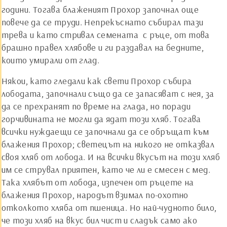
години. Тогава блаженият Прохор започнал още
повече да се труди. Непрекъснато събирал тази
трева и като стривал семената с ръце, от това
брашно правел хлябове и ги раздавал на бедните,
които умирали от глад.
Някои, като гледали как свети Прохор събира
лободата, започнали също да се запасяват с нея, за
да се прехранят по време на глада, но поради
горчивината не могли да ядат този хляб. Тогава
всички нуждаещи се започнали да се обръщат към
блажения Прохор; светецът на никого не отказвал
своя хляб от лобода. И на всички вкусът на този хляб
им се струвал приятен, като че ли е смесен с мед.
Така хлябът от лобода, изпечен от ръцете на
блажения Прохор, народът взимал по-охотно
отколкото хляба от пшеница. Но най-чудното било,
че този хляб на вкус бил чист и сладък само ако