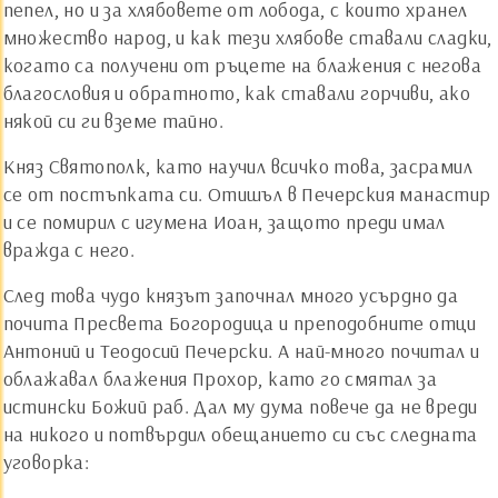
пепел, но и за хлябовете от лобода, с които хранел
множество народ, и как тези хлябове ставали сладки,
когато са получени от ръцете на блажения с негова
благословия и обратното, как ставали горчиви, ако
някой си ги вземе тайно.
Княз Святополк, като научил всичко това, засрамил
се от постъпката си. Отишъл в Печерския манастир
и се помирил с игумена Иоан, защото преди имал
вражда с него.
След това чудо князът започнал много усърдно да
почита Пресвета Богородица и преподобните отци
Антоний и Теодосий Печерски. А най-много почитал и
облажавал блажения Прохор, като го смятал за
истински Божий раб. Дал му дума повече да не вреди
на никого и потвърдил обещанието си със следната
уговорка: