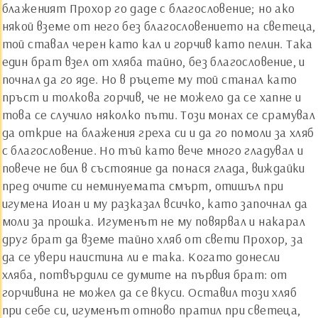
блаженият Прохор го даде с благословение; но ако
някой вземе от него без благословението на светеца,
той ставал черен като кал и горчив като пелин. Така
един брат взел от хляба тайно, без благословение, и
почнал да го яде. Но в ръцете му той станал като
пръст и толкова горчив, че не можело да се хапне и
това се случило няколко пъти. Този монах се срамувал
да открие на блажения греха си и да го помоли за хляб
с благословение. Но тъй като вече много гладувал и
повече не бил в състояние да понася глада, виждайки
пред очите си неминуемата смърт, отишъл при
игумена Иоан и му разказал всичко, като започнал да
моли за прошка. Игуменът не му повярвал и накарал
друг брат да вземе тайно хляб от свети Прохор, за
да се увери наистина ли е така. Когато донесли
хляба, потвърдили се думите на първия брат: от
горчивина не можел да се вкуси. Оставил този хляб
при себе си, игуменът отново пратил при светеца,