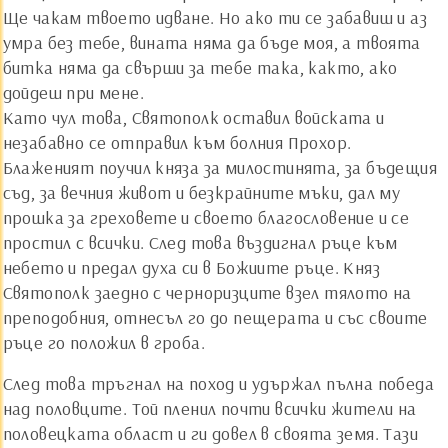
Ще чакам твоето идване. Но ако ти се забавиш и аз
умра без тебе, вината няма да бъде моя, а твоята
битка няма да свърши за тебе така, както, ако
дойдеш при мене.
Като чул това, Святополк оставил войската и
незабавно се отправил към болния Прохор.
Блаженият поучил княза за милостинята, за бъдещия
съд, за вечния живот и безкрайните мъки, дал му
прошка за греховете и своето благословение и се
простил с всички. След това въздигнал ръце към
небето и предал духа си в Божиите ръце. Княз
Святополк заедно с черноризците взел тялото на
преподобния, отнесъл го до пещерата и със своите
ръце го положил в гроба.
След това тръгнал на поход и удържал пълна победа
над половците. Той пленил почти всички жители на
половецката област и ги довел в своята земя. Тази