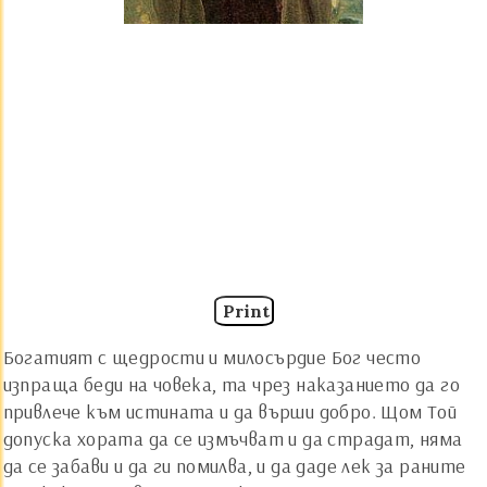
Print
Богатият с щедрости и милосърдие Бог често
изпраща беди на човека, та чрез наказанието да го
привлече към истината и да върши добро. Щом Той
допуска хората да се измъчват и да страдат, няма
да се забави и да ги помилва, и да даде лек за раните