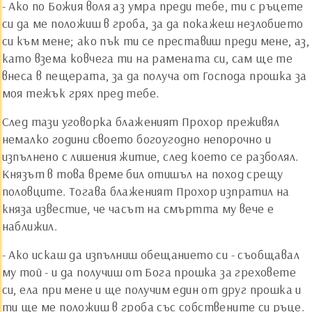
- Ако по Божия воля аз умра преди тебе, ти с ръцете
си да ме положиш в гроба, за да покажеш незлобието
си към мене; ако пък ти се преставиш преди мене, аз,
като взема ковчега ти на рамената си, сам ще те
внеса в пещерата, за да получа от Господа прошка за
моя тежък грях пред тебе.
След тази уговорка блаженият Прохор преживял
немалко години своето богоугодно непорочно и
изпълнено с лишения житие, след което се разболял.
Князът в това време бил отишъл на поход срещу
половците. Тогава блаженият Прохор изпратил на
княза известие, че часът на смъртта му вече е
наближил.
- Ако искаш да изпълниш обещанието си - съобщавал
му той - и да получиш от Бога прошка за греховете
си, ела при мене и ще получим един от друг прошка и
ти ще ме положиш в гроба със собствените си ръце.