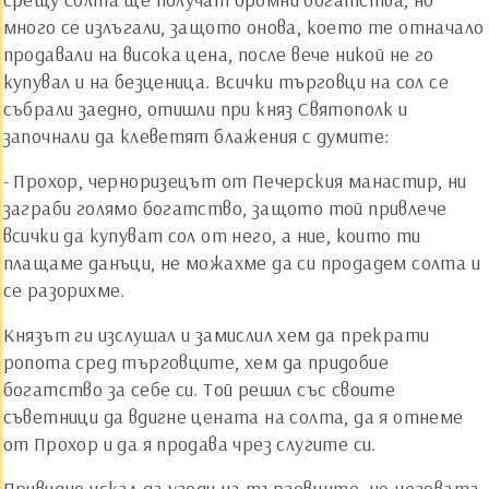
много се излъгали, защото онова, което те отначало
продавали на висока цена, после вече никой не го
купувал и на безценица. Всички търговци на сол се
събрали заедно, отишли при княз Святополк и
започнали да клеветят блажения с думите:
- Прохор, черноризецът от Печерския манастир, ни
заграби голямо богатство, защото той привлече
всички да купуват сол от него, а ние, които ти
плащаме данъци, не можахме да си продадем солта и
се разорихме.
Князът ги изслушал и замислил хем да прекрати
ропота сред търговците, хем да придобие
богатство за себе си. Той решил със своите
съветници да вдигне цената на солта, да я отнеме
от Прохор и да я продава чрез слугите си.
Привидно искал да угоди на търговците, но неговата