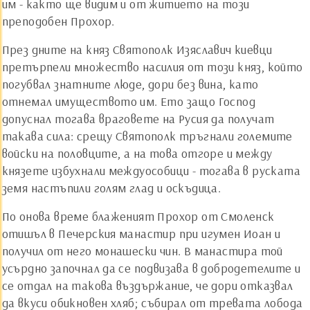
им - както ще видим и от житието на този
преподобен Прохор.
През дните на княз Святополк Изяславич киевци
претърпели множество насилия от този княз, който
погубвал знатните люде, дори без вина, като
отнемал имуществото им. Ето защо Господ
допуснал тогава враговете на Русия да получат
такава сила: срещу Святополк тръгнали големите
войски на половците, а на това отгоре и между
князете избухнали междуособици - тогава в руската
земя настъпили голям глад и оскъдица.
По онова време блаженият Прохор от Смоленск
отишъл в Печерския манастир при игумен Иоан и
получил от него монашески чин. В манастира той
усърдно започнал да се подвизава в добродетелите и
се отдал на такова въздържание, че дори отказвал
да вкуси обикновен хляб; събирал от тревата лобода