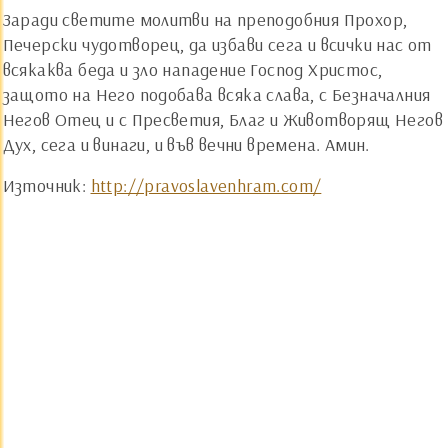
Заради светите молитви на преподобния Прохор,
Печерски чудотворец, да избави сега и всички нас от
всякаква беда и зло нападение Господ Христос,
защото на Него подобава всяка слава, с Безначалния
Негов Отец и с Пресветия, Благ и Животворящ Негов
Дух, сега и винаги, и във вечни времена. Амин.
Източник:
http://pravoslavenhram.com/