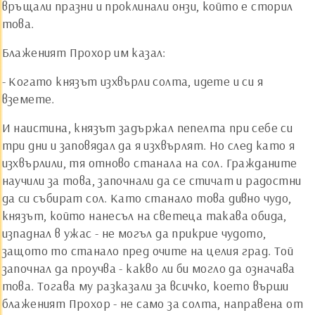
връщали празни и проклинали онзи, който е сторил
това.
Блаженият Прохор им казал:
- Когато князът изхвърли солта, идете и си я
вземете.
И наистина, князът задържал пепелта при себе си
три дни и заповядал да я изхвърлят. Но след като я
изхвърлили, тя отново станала на сол. Гражданите
научили за това, започнали да се стичат и радостни
да си събират сол. Като станало това дивно чудо,
князът, който нанесъл на светеца такава обида,
изпаднал в ужас - не могъл да прикрие чудото,
защото то станало пред очите на целия град. Той
започнал да проучва - какво ли би могло да означава
това. Тогава му разказали за всичко, което върши
блаженият Прохор - не само за солта, направена от