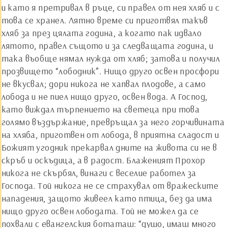
и като я претривал в ръце, си правел от нея хляб и с
това се хранел. Лятно време си приготвял такъв
хляб за през цялата година, а когато пак идвало
лятото, правел същото и за следващата година, и
така въобще нямал нужда от хляб; затова и получил
прозвището “лободник”. Нищо друго освен просфори
не вкусвал; дори никога не хапвал плодове, а само
лобода и не пиел нищо друго, освен вода. А Господ,
като виждал търпението на светеца при това
голямо въздържание, превръщал за него горчивината
на хляба, приготвен от лобода, в приятна сладост и
Божият угодник прекарвал дните на живота си не в
скръб и оскъдица, а в радост. Блаженият Прохор
никога не скърбял, винаги с веселие работел за
Господа. Той никога не се страхувал от вражеските
нападения, защото живеел като птица, без да има
нищо друго освен лободата. Той не можел да се
похвали с евангелския ботаташ: “душо, имаш много