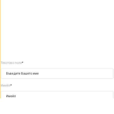
Текстово поле
*
Имейл
*
Текстово поле
*