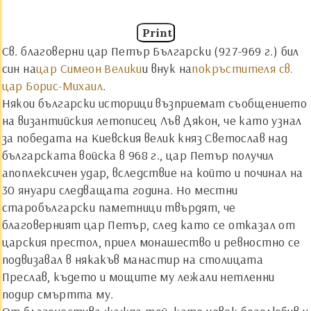
Print
Св. благоверни цар Петър Български (927-969 г.) бил
син на
цар Симеон Велики
и внук на
покръстителя св.
цар Борис-Михаил
.
Някои български историци възприемат съобщението
на византийския летописец Лъв Дякон, че като узнал
за победата на Киевския велик княз Светослав над
българската войска в 968 г., цар Петър получил
апоплексичен удар, вследствие на който и починал на
30 януари следващата година. Но местни
старобългарски паметници твърдят, че
благоверният цар Петър, след като се отказал от
царския престол, приел монашество и ревностно се
подвизавал в някакъв манастир на столицата
Преслав, където и мощите му лежали нетленни
подир смъртта му.