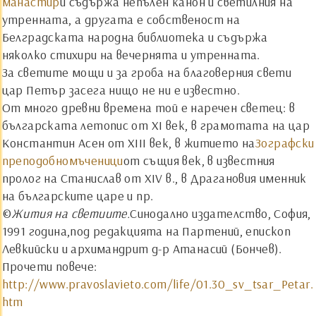
манастир
и съдържа непълен канон и светилния на
утренната, а другата е собственост на
Белградската народна библиотека и съдържа
няколко стихири на вечернята и утренната.
За светите мощи и за гроба на благоверния свети
цар Петър засега нищо не ни е известно.
От много древни времена той е наречен светец: в
българската летопис от ХI век, в грамотата на цар
Константин Асен от XIII век, в житието на
Зографски
преподобномъченици
от същия век, в известния
пролог на Станислав от XIV в., в Драгановия именник
на българските царе и пр.
©
Жития на светиите.
Синодално издателство, София,
1991 година,под редакцията на Партений, епископ
Левкийски и архимандрит д-р Атанасий (Бончев).
Прочети повече:
http://www.pravoslavieto.com/life/01.30_sv_tsar_Petar.
htm