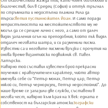
От благочестива жажда той, като човек боголюбив и
благочестив, бил в Средец (София) и оттук тръгнал
по стръмната и недостъпна планина Рила да
търси
светия пустинножител Йоан
. И само поради
непристъпността на местожителството му не
могъл да се срещне лично с него, а само от далеч
видял запаления огън на преподобния, който пък видял
отдалеч неговата шатра, и си разменили писма.
Известни са и неговите писмени връзки с прочутия на
онова време византийски подвижник св. Павел
Латърски.
Навярно той съставил известен брой прекрасни
поучения с нравоучителен характер, чийто автор
именува себе си “Петър монах, Петър цар, Петър
някой си, Петър черноризец, Петър недостойний”. До
наше време се запазили две служби, съставени в
негова чест, навярно към края на Х век: едната е
собственост на българския атонски
Зографски